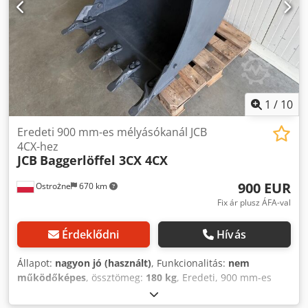
1
/
10
Eredeti 900 mm-es mélyásókanál JCB
4CX-hez
JCB
Baggerlöffel 3CX 4CX
900 EUR
Ostrożne
670 km
Fix ár plusz ÁFA-val
Érdeklődni
Hívás
Állapot:
nagyon jó (használt)
, Funkcionalitás:
nem
működőképes
, össztömeg:
180 kg
, Eredeti, 900 mm-es
mélykanál a JCB 3/4 CX modellhez. Chodpezrih Eofx Afdea
A szállítás Európán belül, raklapon történik – a szállítási