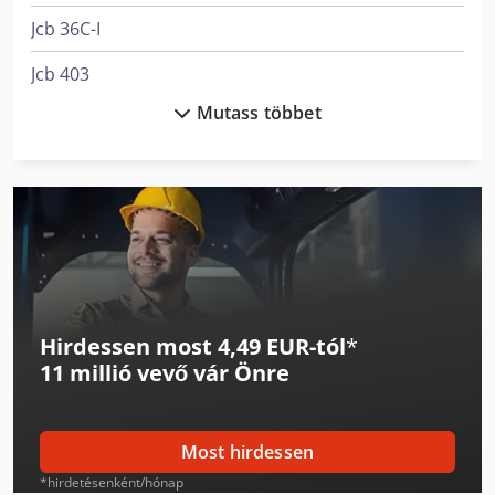
Jcb 36C-I
Jcb 403
Mutass többet
Jcb 406
Jcb 407
Jcb 409
Jcb 427
Jcb 525-60 Hi Viz
Hirdessen most 4,49 EUR-tól
*
Jcb 525-60E
11 millió vevő
vár Önre
Jcb 533-105
Jcb 535-95
Most hirdessen
Jcb 540-140 Hi-Viz
*hirdetésenként/hónap