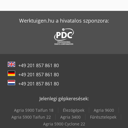
Jcb 540-170
Jcb 540-180
Werktuigen.hu a hivatalos szponzora:
Jcb 86C-2
Jcb Hydradig 110W
Jcb Js145W
+49 201 857 861 80
Jcb Js175W
+49 201 857 861 80
Jcb S2046E
+49 201 857 861 80
Jcb S2632E
Jelenlegi gépkeresések:
Jcb S2646E
Agria 5900 Taifun 18
Élezőgépek
Agria 9600
Jcb S4550E
Agria 5900 Taifun 22
Agria 3400
Fűrésztelepek
Agria 5900 Cyclone 22
Jcb Teleszkópos Rakodó