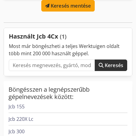
Keresés mentése
költségekről érdeklődjön!
Használt Jcb 4Cx
(1)
Most már böngészheti a teljes Werktuigen oldalt
több mint 200 000 használt géppel.
Keresés
Böngésszen a legnépszerűbb
gépelnevezések között:
Jcb 155
Jcb 220X Lc
Jcb 300