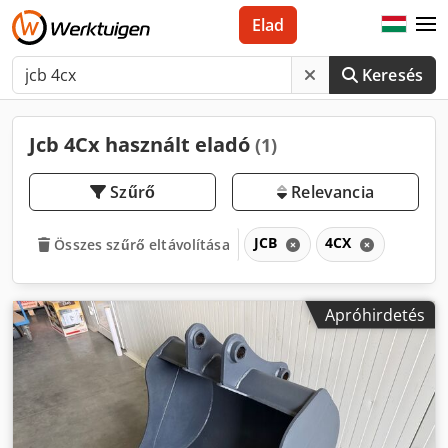
Elad
Keresés
Jcb 4Cx használt eladó
(1)
Szűrő
Relevancia
JCB
4CX
Összes szűrő eltávolítása
Apróhirdetés