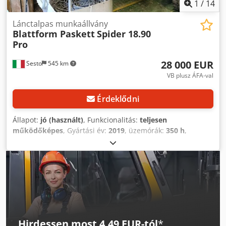
1
/
14
Lánctalpas munkaállvány
Blattform Paskett
Spider 18.90
Pro
28 000 EUR
Sesto
545 km
VB plusz ÁFA-val
Érdeklődni
Állapot:
jó (használt)
, Funkcionalitás:
teljesen
működőképes
, Gyártási év:
2019
, üzemórák:
350 h
,
teljesítmény:
9,56 kW (13,00 LE)
, teherbírás:
220 kg
, oszlop
típusa:
egyéb
, saját tömeg:
2 600 kg
, következő vizsga
(TÜV):
02/2027
, üzemanyagtípus:
dízel
, Lánctalpas
emelőplatform, Spider 18.90 típus, 2019-es évjárat.
Djdpfezqyb Tox Aamjck
Hirdessen most 4,49 EUR-tól
*