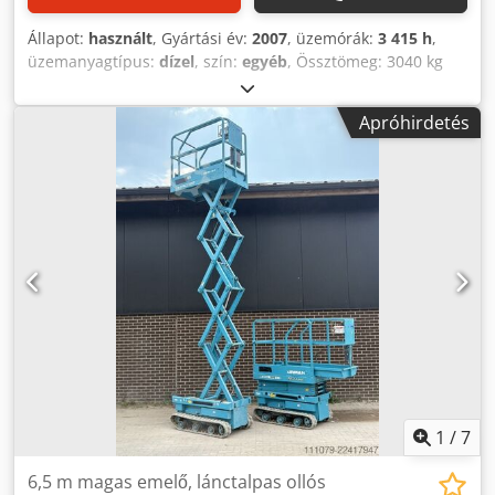
Állapot:
használt
, Gyártási év:
2007
, üzemórák:
3 415 h
,
üzemanyagtípus:
dízel
, szín:
egyéb
, Össztömeg: 3040 kg
Djdpfx Ajzpw Dijamsck Méretek (H x Sz x M): 620 x 98 x 197
cm Motorgyártó: Kubota Típus: Összecsukható karos emelő
Apróhirdetés
Emlőkapacitás: 200 kg Munka magasság: 2300 cm CE
jelölés: igen Műszaki állapot: jó Teupen Leo 23 GT
pókhordozós emelő Gyártási év: 2007 Üzemóra: 3415 óra
Motor: Kubota dízel Súly: 3040 kg Munka magasság: 23 m
Oldalirányú hatótávolság: 11,2 méter Teherbírás: 200 kg CE
tanúsítvánnyal rendelkezik
1
/
7
6,5 m magas emelő, lánctalpas ollós