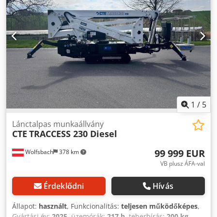
szívesen nyújt Önnek személyre szabott, szakszerű
tanácsadást.
1
/
5
Lánctalpas munkaállvány
CTE
TRACCESS 230 Diesel
99 999 EUR
Wolfsbach
378 km
VB plusz ÁFA-val
Érdeklődni
Hívás
Állapot:
használt
, Funkcionalitás:
teljesen működőképes
,
Gyártási év:
2025
, üzemórák:
217 h
, teherbírás:
200 kg
,