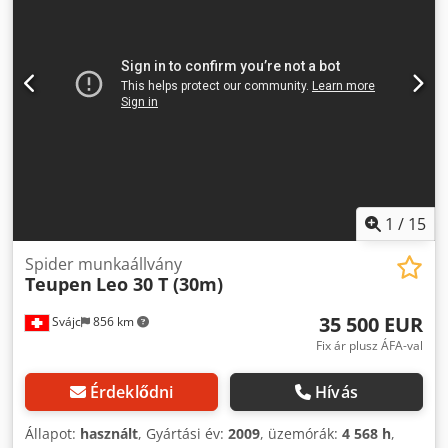
Külső állapot: átlagos További információk Első gumik
állapota (%): 60 Hátsó gumik állapota (%): 60 Kibocsátási
szint: V. fokozat / V. szint Szállítási feltételek: EXW
Maximális karkitérés (fok): 360 Maximális munkakosár
kitérés (fok): 180 Legutóbbi ellenőrzés: 2026-08-04 Gyártási
ország: IT További információk További információkért
kérjük, forduljon Martyn Joosse-hoz.
1
/
15
Spider munkaállvány
Teupen
Leo 30 T (30m)
35 500 EUR
Svájc
856 km
Fix ár plusz ÁFA-val
Érdeklődni
Hívás
Állapot:
használt
, Gyártási év:
2009
, üzemórák:
4 568 h
,