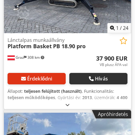
1
/
24
Lánctalpas munkaállvány
Platform Basket
PB 18.90 pro
37 900 EUR
Graz
308 km
VB plusz ÁFA-val
Érdeklődni
Hívás
Állapot:
teljesen felújított (használt)
, Funkcionalitás:
teljesen működőképes
, Gyártási év:
2013
, üzemórák:
4 400
h
, gép/jármű száma:
PB8579
, emelési magasság:
17 600
mm
, össztömeg:
2 530 kg
, szállítási hossz:
5 500 mm
,
Apróhirdetés
szállítási szélesség:
140 mm
, szállítási magasság:
200 mm
,
építési magasság:
2 000 mm
, üzemanyagtípus:
hibrid
,
üzemanyagtartály kapacitása:
10 l
, gumiabroncs állapota: