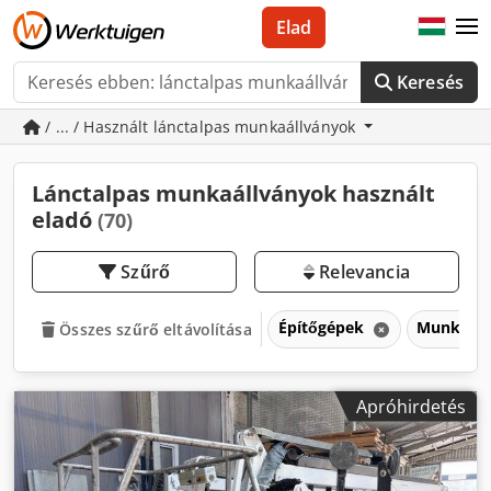
Elad
Keresés
/ ... / Használt lánctalpas munkaállványok
Lánctalpas munkaállványok használt
eladó
(70)
Szűrő
Relevancia
Építőgépek
Munkapad
Összes szűrő eltávolítása
Apróhirdetés