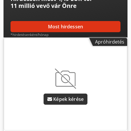
11 millió vevő
vár Önre
Most hirdessen
*hirdetésenként/hónap
Apróhirdetés
Képek kérése