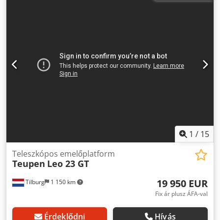
620 cm CE jelölés: igen Műszaki állapot: nagyon jó Külső
állapot: nagyon jó = További opciók és tartozékok =
Dedpfszqdr Nex Aamsck - Rádiófrekvenciás távirányító -
Gumilánc - Nyomot nem hagyó gumiabroncsok - Forgó
funkció - Támasztólábak = Megjegyzések = Általános
Gyártási ország: Olaszország A legkisebb és
legkompaktabb Bluelift pókhálós emelőplatform az adott
kategóriában! Behúzható futómű, rádiófrekvenciás
távirányító, német és holland nyelvű karbantartási könyv,
érvényes UVV engedély 2027.06-ig, levehető kosár, teljesen
elektromos meghajtás lítium akkumulátorral.
1
/
15
Teleszkópos emelőplatform
Teupen
Leo 23 GT
19 950 EUR
Tilburg
1 150 km
Fix ár plusz ÁFA-val
Érdeklődni
Hívás