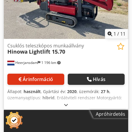
1
/
11
Csuklós teleszkópos munkaállvány
Hinowa
Lightlift 15.70
Heerjansdam
1 196 km
Árinformáció
Hívás
Állapot:
használt
, Gyártási év:
2020
, üzemórák:
27 h
,
üzemanyagtípus:
hibrid
, Erőátviteli rendszer Motorgyártó:
Kubota Tömegek Üres tömeg: 1900 kg Funkcionális
jellemzők Dsdpfx Aaezrrx Hjmock Osztály: teleszkópos
Apróhirdetés
Emelési kapacitás: 230 kg Maximális munkamagasság:
1500 cm CE jelölés: igen Előzmények Tulajdonosok száma:
1 Állapot Általános állapot: átlagos Műszaki állapot: átlagos