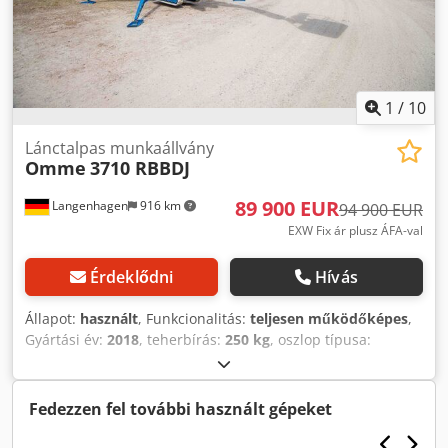
1
/
10
Lánctalpas munkaállvány
Omme
3710 RBBDJ
89 900 EUR
Langenhagen
916 km
94 900 EUR
EXW Fix ár plusz ÁFA-val
Érdeklődni
Hívás
Állapot:
használt
, Funkcionalitás:
teljesen működőképes
,
Gyártási év:
2018
, teherbírás:
250 kg
, oszlop típusa:
teleszkópos
, emelési magasság:
35 000 mm
, össztömeg:
5 700 kg
, szállítási hossz:
6 400 mm
, szállítási szélesség:
1 100 mm
, szállítási magasság:
1 990 mm
,
Fedezzen fel további használt gépeket
üzemanyagtípus:
hibrid
, OMME 3710 RBBDJ lánctalpas
munkagémes platform Teleszkópos munkagémes platform