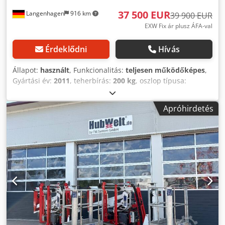
37 500 EUR
Langenhagen
916 km
39 900 EUR
EXW Fix ár plusz ÁFA-val
Érdeklődni
Hívás
Állapot:
használt
, Funkcionalitás:
teljesen működőképes
,
Gyártási év:
2011
, teherbírás:
200 kg
, oszlop típusa:
teleszkópos
, emelési magasság:
19 800 mm
, össztömeg:
3 050 kg
, szállítási hossz:
6 400 mm
, szállítási szélesség:
Apróhirdetés
1 100 mm
, szállítási magasság:
1 990 mm
,
üzemanyagtípus:
elektromos
, Használt OMME 2200 RBD
Teleszkópos, lánctalpas munkaplatform kombinált
meghajtással: akkumulátor / dízel Maximális
munkamagasság: 21,80 m Maximális hatótávolság: 12,20 m
Maximális teherbírás: 200 kg Maximális emelkedési szög:
19 fok Meghajtás: Kubota dízelmotor, 18,8 LE és 24 V / 200
Ah akkumulátor, 5 óra üzemidő Szín: piros Különleges
jellemzők: nem hagy nyomot a világos színű lánctalp,
vezeték nélküli távirányító, teljesítménytranszformátor
Jellemzők: - Levehető kosár - Forgatható kosár +/- 41 fok -