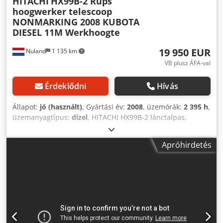
HITACHI
HX99B-2 Rups
hoogwerker telescoop
NONMARKING 2008 KUBOTA
DIESEL 11M Werkhoogte
19 950 EUR
Nuland
1 135 km
VB plusz ÁFA-val
Érdeklődni
Hívás
Állapot:
jó (használt)
, Gyártási év:
2008
, üzemórák:
2 395 h
,
üzemanyagtípus:
dízel
, HITACHI HX99B-2 lánctalpas,
teleszkópos munkagémm platform, nyommentes gumikkal,
2008, KUBOTA dízelmotor, 11 méteres munkamagasság.
Apróhirdetés
Djdpfx Aozq D Rleameck Videó WhatsApp-on keresztül
küldhető. Folyamatosan rendelkezésre álló készlet, bővebb
információért látogasson el a weboldalunkra. Az árak a
Nulandban való átvételre vonatkoznak. A Van de Wert
Trading B.V. változó készlettel rendelkezik gépekből,
teherautókból, pótkocsikból és tartozékokból. Minden
szállításunk kereskedelmi áron történik, „ahogy van”
állapotban, garancia nélkül. (lásd általános üzleti