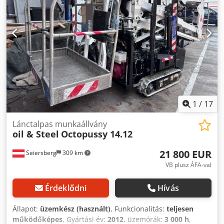
1
/
17
Lánctalpas munkaállvány
oil & Steel
Octopussy 14.12
21 800 EUR
Seiersberg
309 km
VB plusz ÁFA-val
Érdeklődni
Hívás
Állapot:
üzemkész (használt)
, Funkcionalitás:
teljesen
működőképes
, Gyártási év:
2012
, üzemórák:
3 000 h
,