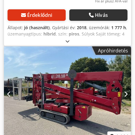
Fix ár plusz ÁFA-val
Érdeklődni
Hívás
Állapot:
jó (használt)
, Gyártási év:
2018
, üzemórák:
1 777 h
,
üzemanyagtípus:
hibrid
, szín:
piros
, Súlyok Saját tömeg: 4
365 kg Funkcionális Oszlop: Csuklós kar Emelési kapacitás:
230 kg Munkamagasság: 2 600 cm Raktér méretek: 400 x 99
Apróhirdetés
x 200 cm CE-jelölés: igen Állapot Műszaki állapot: jó Optikai
állapot: jó További információk Djdpfx Aswgc Scsamjck
Szállítási feltételek: EXW Max. vízszintes hatótávolság: 1
400 m Gyártási ország: Olaszország További információkért
forduljon a Vink Machinery-hez. Hinowa Lightlift 26.14 IIIS
* 2018 * Dízel és 230 volt * 1 777 üzemóra * 26 méter
munkamagasság * 14 méter vízszintes hatótávolság *
Állítható lánctalp * Távirányító * Állítható kitámasztók *
Kitámasztógép * 4 365 kg saját tömeg