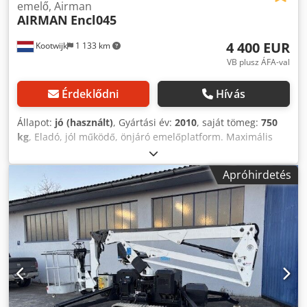
emelő, Airman
AIRMAN
Encl045
4 400 EUR
Kootwijk
1 133 km
VB plusz ÁFA-val
Érdeklődni
Hívás
Állapot:
jó (használt)
, Gyártási év:
2010
, saját tömeg:
750
kg
, Eladó, jól működő, önjáró emelőplatform. Maximális
munkamagasság: 6,5 m. Dedpfjzpfu Njx Aamjck
Padlómagasság: 4,5 m. Csere és szállítás megbeszélhető.
Apróhirdetés
További információért hívjon vagy küldjön üzenetet.