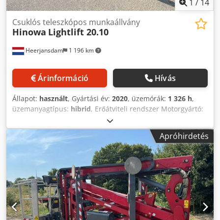
1
/
14
Csuklós teleszkópos munkaállvány
Hinowa
Lightlift 20.10
Heerjansdam
1 196 km
Árinformáció
Hívás
Állapot:
használt
, Gyártási év:
2020
, üzemórák:
1 326 h
,
üzemanyagtípus:
hibrid
, Erőátviteli rendszer Motorgyártó:
Kubota Súlyok Dedpfxjzrrx To Aamjck Üres súly: 2850 kg
Funkcionális jellemzők Osztály: teleszkópos kar Emi
Apróhirdetés
kapacitás: 230 kg Maximális munkamagasság: 2000 cm
További információk Kibocsátási szint: Stage V / Tier V
Szállítási feltételek: EXW Maximális vízszintes hatótávolság:
1000 m Maximális karnyújtás (fok): 360 Maximális
munkakosár nyújtás (fok): 180 Gyártási ország: IT További
információk További információkért forduljon Martyn
Joosseen.