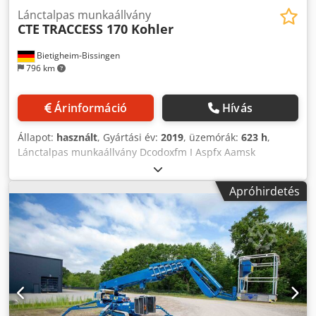
Lánctalpas munkaállvány
CTE
TRACCESS 170 Kohler
Bietigheim-Bissingen
796 km
Árinformáció
Hívás
Állapot:
használt
, Gyártási év:
2019
, üzemórák:
623 h
,
Lánctalpas munkaállvány Dcodoxfm I Aspfx Aamsk
Apróhirdetés