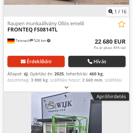
1
/
16
Raupen munkaállvány Ollós emelő
FRONTEQ
FS0814TL
22 680 EUR
Teisnach
526 km
Fix ár plusz ÁFA-val
Érdeklődni
Hívás
Állapot:
új
, Gyártási év:
2025
, teherbírás:
460 kg
,
össztömeg:
3 000 kg
, szállítási hossz:
2 660 mm
, szállítási
szélesség:
1 610 mm
, szállítási magasság:
1 890 mm
,
építési magasság:
2 440 mm
, Ollós emelő terepre –
Apróhirdetés
lánctalpas emelő automatikus szintezéssel. FRONTEQ
Típus: FS0814TL Teherbírás: 460 kg Platform
meghosszabbítás teherbírása: 120 kg Platform méretek:
2,25 x 1,16 m Platform kihúzható: +0,90 m Szállítási
méretek: 2,66 x 1,61 m Magasság: 2,44 m Lehajtott korláttal
magasság: 1,89 m Súly (kb.): 3000 kg Dcjdjwy Iniepfx Aamok