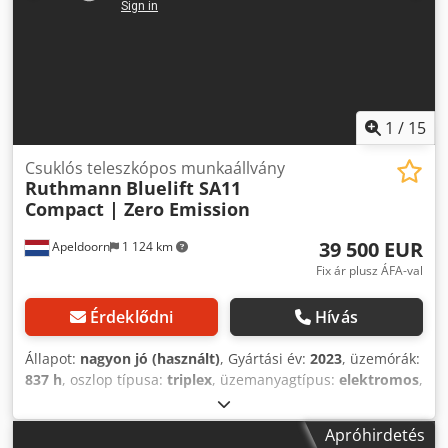
feltételeinket) Megtekintés és/vagy próbaút időpontja
előzetes egyeztetés alapján lehetséges. Kérjük, hívjon
előre, nem vagyunk folyamatosan a helyszínen. Van de
Wert Trading B.V. Bedrijfsstraat 3 5391 LR Nuland
1
/
15
Csuklós teleszkópos munkaállvány
Ruthmann
Bluelift SA11
Compact | Zero Emission
39 500 EUR
Apeldoorn
1 124 km
Fix ár plusz ÁFA-val
Érdeklődni
Hívás
Állapot:
nagyon jó (használt)
, Gyártási év:
2023
, üzemórák:
837 h
, oszlop típusa:
triplex
, üzemanyagtípus:
elektromos
,
szín:
egyéb
, Üres súly: 1532 kg Méretek (H x Sz x M): 388 x
84 x 198 cm Kiemelő kar: teleszkópos Emelési kapacitás:
Apróhirdetés
230 kg Munka magasság: 1080 cm Maximális hatótávolság: