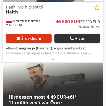
Haith Inox hidrohűtő
Haith
46 500 EUR
Karczmiska Pierwsze
57 500 EUR
487 km
VB plusz ÁFA-val
Érdeklődni
Hívás
Állapot:
nagyon jó (használt)
, A gép munkára kész,
korábban sárgarépán dolgozott. Teljesítménye akár 25
tonna óránként. Tekintse meg további hirdetéseimet is!
Dodoytnhuspfx Ac Neck
Hirdessen most 4,49 EUR-tól
*
11 millió vevő
vár Önre