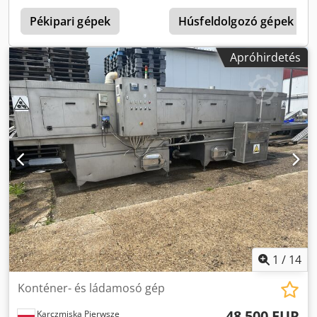
L1/N/PE 230 V AC Névleges frekvencia: 50 Hz (+/-2%) 1,6
kVA Teljesítményfelvétel: 16 A Védettségi fokozat: IP65
Pékipari gépek
Húsfeldolgozó gépek
Lámpa típusa: MXR-160HP/20 Üzemi hőmérséklet-
tartomány: 5 °C - 40 °C A gép súlya: 420 kg Hosszúság:
Apróhirdetés
1750 mm Mélység: 720 mm Dcedszrh D Sspfx Ac Nsk
Magasság: 2290 mm EU-megfelelőségi nyilatkozat A gép
helyszínen történő üzembe helyezésének lehetősége
1
/
14
Konténer- és ládamosó gép
48 500 EUR
Karczmiska Pierwsze