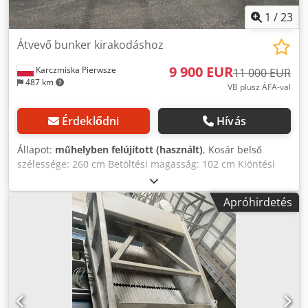
1
/
23
Átvevő bunker kirakodáshoz
9 900 EUR
Karczmiska Pierwsze
11 000 EUR
487 km
VB plusz ÁFA-val
Érdeklődni
Hívás
Állapot:
műhelyben felújított (használt)
, Kosár belső
szélessége: 260 cm Betöltési magasság: 102 cm Kiöntési
magasság: 300 cm Vízszintes hossz: 700 cm Lehúzók
magassága: 7,5 cm Lehúzók távolsága: 60 cm Szállítószalag
Apróhirdetés
munkaszélessége: 105 cm Dcjdpfx Acjyzap Uo Nok Kosár
hossza: 180 cm Kosár magassága: 108 cm Oldalfalak
magassága: 40 cm A gép új vezérléssel (frekvenciaváltóval)
és új gumiszalaggal van felszerelve.