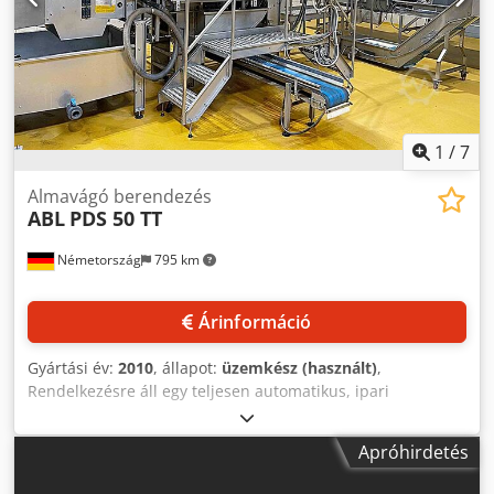
súlyozásához
1
/
7
Almavágó berendezés
ABL
PDS 50 TT
Németország
795 km
Árinformáció
Gyártási év:
2010
, állapot:
üzemkész (használt)
,
Rendelkezésre áll egy teljesen automatikus, ipari
almahámozó-, kimagozó- és szeletelő gép, ABL típusú.
Teljesítmény: kb. 250-500 kg/óra, maximális
Apróhirdetés
almafeldolgozási kapacitás: kb. 50 alma/perc, ajánlott
gyümölcsátmérő-tartomány: kb. 60-100 mm, hámozó