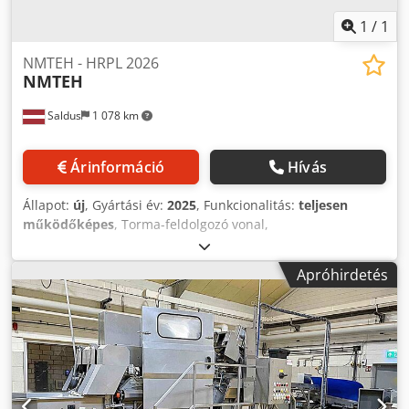
1
/
1
NMTEH - HRPL 2026
NMTEH
Saldus
1 078 km
Árinformáció
Hívás
Állapot:
új
, Gyártási év:
2025
, Funkcionalitás:
teljesen
működőképes
, Torma-feldolgozó vonal,
gyökérpozicionálással akár 1000 kg/óra kapacitású 1.
Előmosó adagoló szállítószalaggal 2. Torma gyökér tisztító
Apróhirdetés
3. Öblítés 4. Gyökérpozicionálás a vágás előtt 5. Gyökérvágó
(10 cm) 6. Szállítószalag 7. Ellenőrző asztal 8. Szellőztetés a)
nagy gyökerek (2 kg és 15 kg) súlyozására b) vékony
gyökerek és vágási hulladék darálásához 9. Mérleg (14 fejű
mérleg 7 literes tartályokkal) a) 2 kg-os dobozok raklapon –
éttermek számára Dcedpfxsv Di Aqe Ac Nek b) 15 kg-os
dobozok címkézéshez 10. Padlórá mérleg adagok