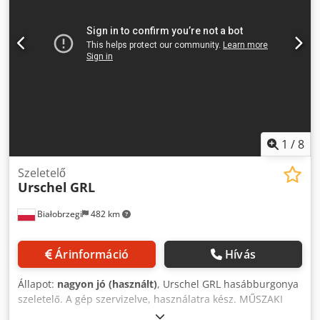
1
/
8
Szeletelő
Urschel
GRL
Białobrzegi
482 km
Árinformáció
Hívás
Állapot:
nagyon jó (használt)
, Urschel GRL hasábburgonya
szeletelő. A gép szervizelve, használatra kész. MŰSZAKI
ADATOK Hossz:. . . . . . . . . . . . . . . . . . . . . . . . . . 59,25" (1505