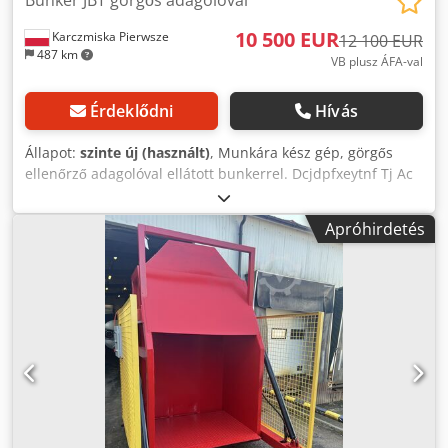
10 500 EUR
Karczmiska Pierwsze
12 100 EUR
487 km
VB plusz ÁFA-val
Érdeklődni
Hívás
Állapot:
szinte új (használt)
, Munkára kész gép, görgős
ellenőrző adagolóval ellátott bunkerrel. Dcjdpfxeytnf Tj Ac
Njk
Apróhirdetés