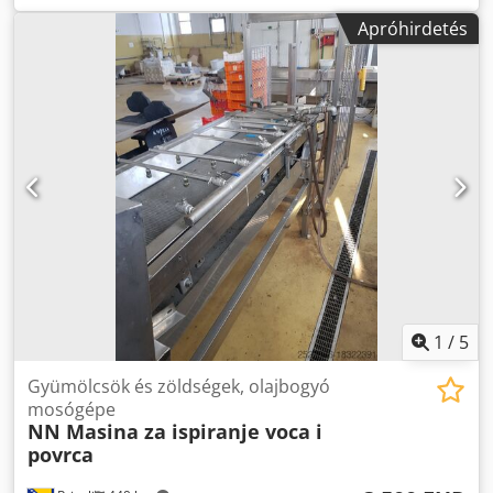
mm) Szélesség: . . . . . . . . . . . . . . . . . . . . . . . . 63,38 hüvelyk
Apróhirdetés
(1610 mm) Magasság:. . . . . . . . . . . . . . . . . . . . . . . . 53,24"
(1352 mm) Nettó tömeg: . . . . . . . . . . . . . . . . . . . . . . .411kg
Motor: . . . . . . . . . . . . . . . . . . . . . . . . . . . . . 2 LE (1,5 kW) Az
Urschel GRL-t kifejezetten egyenes és ráncra vágott
krumpli vágására tervezték. A krumpli széle minimálisra
csökken, és lényegesen kevesebb hulladékkal hosszabb
darabok készülnek. A gép folyamatos működést biztosít a
megszakítás nélküli termelés érdekében, és egyszerűsített
kialakítása az egyszerű tisztítás és karbantartás érdekében.
A termék maximális adagolása 9" (229 mm) hosszú. Dodpov
Srfqsfx Ac Njck
1
/
5
Gyümölcsök és zöldségek, olajbogyó
mosógépe
NN Masina za ispiranje voca i
povrca