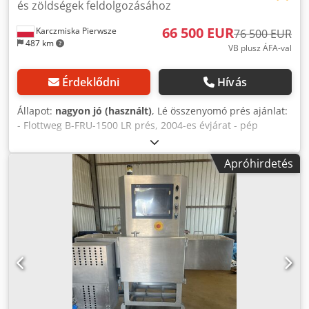
és zöldségek feldolgozásához
66 500 EUR
Karczmiska Pierwsze
76 500 EUR
487 km
VB plusz ÁFA-val
Érdeklődni
Hívás
Állapot:
nagyon jó (használt)
, Lé összenyomó prés ajánlat:
- Flottweg B-FRU-1500 LR prés, 2004-es évjárat - pép
szivattyú - Flottweg vezérlőszekrény - lé szivattyú
Dcedpfxsyc D N Te Ac Nek - szalagmossító víz rés szűrő A
Apróhirdetés
gép működőképes és azonnal munkára fogható. Tekintse
meg további hirdetéseimet is.