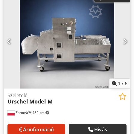
Dcodpfx Acexn Ufbo Nek - tömeg: 270 kg - hossz: 1400 mm
- szélesség: 480 mm - magasság: 1400 mm - gyártó: Azet
Products
1
/
6
Szeletelő
Urschel
Model M
Zamość
482 km
Árinformáció
Hívás