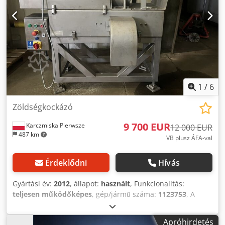
1
/
6
Zöldségkockázó
9 700 EUR
Karczmiska Pierwsze
12 000 EUR
487 km
VB plusz ÁFA-val
Érdeklődni
Hívás
Gyártási év:
2012
, állapot:
használt
, Funkcionalitás:
teljesen működőképes
, gép/jármű száma:
1123753
, A
berendezés az alábbi paraméterekkel üzemkész: -
teljesítmény: 2,5 t/óra - motor teljesítménye: 2,2 kW
Apróhirdetés