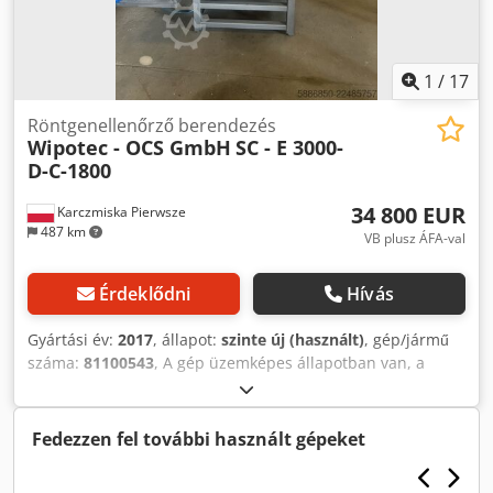
1
/
17
Röntgenellenőrző berendezés
Wipotec - OCS GmbH
SC - E 3000-
D-C-1800
34 800 EUR
Karczmiska Pierwsze
487 km
VB plusz ÁFA-val
Érdeklődni
Hívás
Gyártási év:
2017
, állapot:
szinte új (használt)
, gép/jármű
száma:
81100543
, A gép üzemképes állapotban van, a
vásárlástól számítva mindössze 3 évig üzemelt. Az eszközt
a 220 ml-es és 360 ml-es kiszerelésű levesek
csomagolására szolgáló gyártósorban telepítették. Gyártási
Fedezzen fel további használt gépeket
sorozat: SC-3000-XXX Szkennelési szélesség: 320 mm
Optikai felbontás: 1 pixel = 0,16 mm Névleges feszültség: