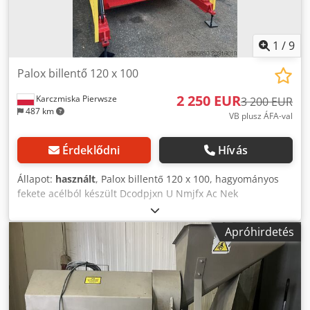
1
/
9
Palox billentő 120 x 100
2 250 EUR
Karczmiska Pierwsze
3 200 EUR
487 km
VB plusz ÁFA-val
Érdeklődni
Hívás
Állapot:
használt
, Palox billentő 120 x 100, hagyományos
fekete acélból készült Dcodpjxn U Nmjfx Ac Nek
Apróhirdetés