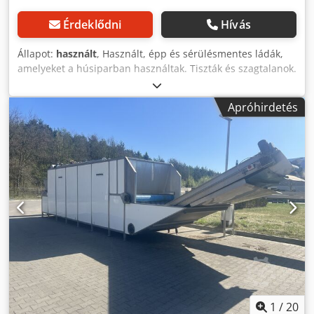
megvásárolható.
Érdeklődni
Hívás
Állapot:
használt
, Használt, épp és sérülésmentes ládák,
amelyeket a húsiparban használtak. Tiszták és szagtalanok.
Körülbelül 3000 darab érhető el, az ár egy darabra
vonatkozik. A ládák átfordítva egymásba csukhatók, másik
Apróhirdetés
helyzetben pedig egymásra rakhatók (stapelhetők). Méret:
600 x 400 x 300 mm. Tekintse meg további hirdetéseimet
is. Djdpfsy Uar Nex Ac Nsck
1
/
20