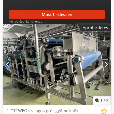
Most hirdessen
*hirdetésenként/hónap
Apróhirdetés
1
/
3
FLOTTWEG szalagos prés gyümölcsök