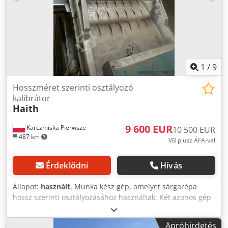
1
/
9
Hosszméret szerinti osztályozó
kalibrátor
Haith
9 600 EUR
Karczmiska Pierwsze
10 500 EUR
487 km
VB plusz ÁFA-val
Érdeklődni
Hívás
Állapot:
használt
, Munka kész gép, amelyet sárgarépa
hossz szerinti osztályozásához használtak. Két azonos gép
áll rendelkezésre, a megadott ár egy darabra vonatkozik. A
szalagos szállítószalagok nem tartoznak az eladáshoz.
Apróhirdetés