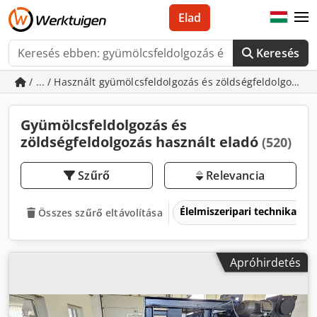
Elad
Keresés
/ ... / Használt gyümölcsfeldolgozás és zöldségfeldolgozás
Gyümölcsfeldolgozás és
zöldségfeldolgozás használt eladó
(520)
Szűrő
Relevancia
Élelmiszeripari technika
Összes szűrő eltávolítása
Apróhirdetés