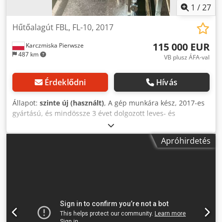
1
/
27
Hűtőalagút FBL, FL-10, 2017
115 000 EUR
Karczmiska Pierwsze
487 km
VB plusz ÁFA-val
Érdeklődni
Hívás
Állapot:
szinte új (használt)
, A gép munkára kész, 2017-es
gyártású, és mindössze 3 évet dolgozott leves- és
szószgyártásban. A gép már csomagolt termékeket – üveg
vagy műanyag tartályokat – hűt le. Hossz: 10 330 mm Teljes
Apróhirdetés
magasság: 2 078 mm Teljes szélesség: 4 505 mm Tartály
kimeneti magasság: 1 100 mm Műszaki adatok Maximális
kapacitás: Műanyag pohár 95 mm átmérővel és 116 mm
magassággal, hőciklus 52 perc (20 perc előhűtés + 32 perc
hűtés), pohár hőmérséklete: belépés +90°C - kilépés +20°C
Tartály/pohár méretek: Átmérő: 95 mm Magasság: 116 mm
Dcsdpfeyl Szvox Ac Nok Hőciklus időtartama: 52 perc (95
mm átmérőjű pohárnál) Üres gép súlya: 5 100 kg Beépített