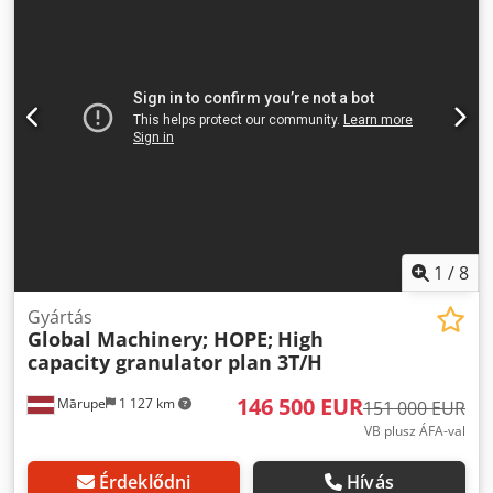
rendszer: dupla hámozófej, körlap vastagság-tartomány: 3-
15 mm, szegmensszám: 18, minimális körlapvastagság: 10
mm. Dokumentáció rendelkezésre áll. Lehetséges a
helyszíni bemutató. Dsdpfjznmxasx Ac Nock
1
/
8
Gyártás
Global Machinery; HOPE;
High
capacity granulator plan 3T/H
146 500 EUR
Mārupe
1 127 km
151 000 EUR
VB plusz ÁFA-val
Érdeklődni
Hívás