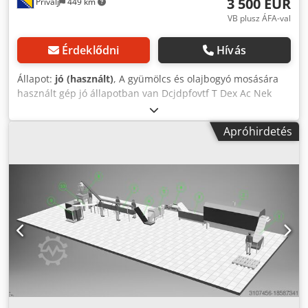
3 500 EUR
Privalj
449 km
VB plusz ÁFA-val
Érdeklődni
Hívás
Állapot:
jó (használt)
, A gyümölcs és olajbogyó mosására
használt gép jó állapotban van Dcjdpfovtf T Dex Ac Nek
Apróhirdetés