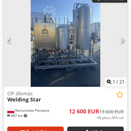
Dsdey Hfpqspfx Ac Nock Tekintse meg további
hirdetéseimet is.
1
/
21
CIP állomás
Welding Star
12 600 EUR
Karczmiska Pierwsze
13 600 EUR
487 km
VB plusz ÁFA-val