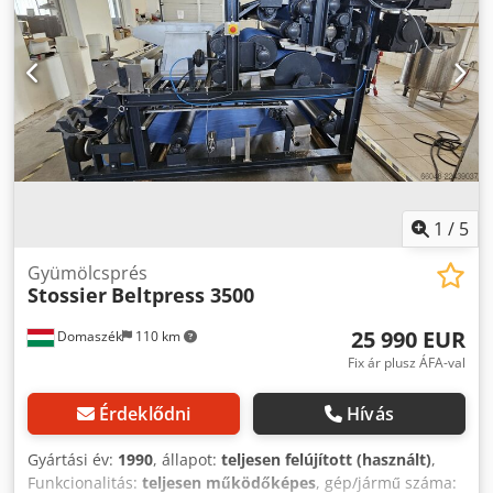
1
/
5
Gyümölcsprés
Stossier
Beltpress 3500
25 990 EUR
Domaszék
110 km
Fix ár plusz ÁFA-val
Érdeklődni
Hívás
Gyártási év:
1990
, állapot:
teljesen felújított (használt)
,
Funkcionalitás:
teljesen működőképes
, gép/jármű száma: