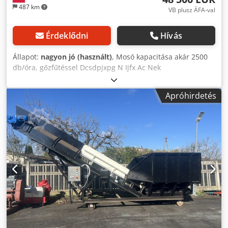
487 km
VB plusz ÁFA-val
Érdeklődni
Hívás
Állapot:
nagyon jó (használt)
, Mosó kapacitása akár 2500
db/óra, gőzfűtéssel Dcsdpjxpg N Ijfx Ac Nek
Apróhirdetés