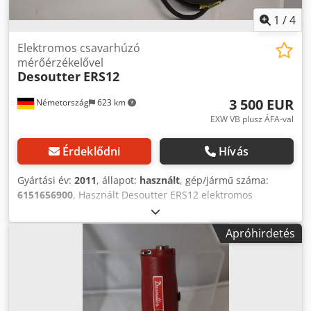
1
/
4
Elektromos csavarhúzó
mérőérzékelővel
Desoutter
ERS12
3 500 EUR
Németország
623 km
EXW VB plusz ÁFA-val
Érdeklődni
Hívás
Gyártási év:
2011
, állapot:
használt
, gép/jármű száma:
6151656900
, Használt Desoutter ERS12 elektromos
csavarhúzó beépített érzékelővel csatlakozó kábellel
Dcjdpfx Amovtf R Aj Eek minden további tartozék nélkül
Apróhirdetés
alkalmas Desoutter CVIR II - csavaros vezérléshez Kimenet:
Hex 1/4F" Nyomaték: Min.: 1,5 Nm Max.: 12 Nm Alapjárati
fordulatszám: 950 ford./perc Súly: 0,7 kg