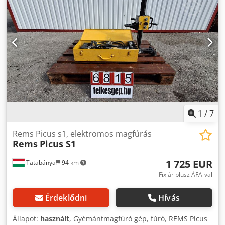
1
/
7
Rems Picus s1, elektromos magfúrás
Rems
Picus S1
1 725 EUR
Tatabánya
94 km
Fix ár plusz ÁFA-val
Érdeklődni
Hívás
Állapot:
használt
, Gyémántmagfúró gép, fúró, REMS Picus