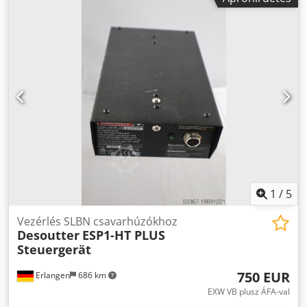
Hj Am Ejk keveset használt, teljesen működőképes
kiegészítő tartozékok nélkül Alkalmas a következő
Desoutter csavarhúzókhoz és csavarorsókhoz: - ECA (7-200
Nm) - ECD (7-120 Nm) - ECP (7-40 Nm) - ECFS (7-30 Nm) -
ECP HT (30-4000 Nm) - MC (5-135 Nm) A
vezérlőrendszerben tárolt csavarozási ciklusok száma: 1 A
csavarozási ciklus lehetséges fázisainak száma: 15 IO
összegző (999 IO eredmény) Eredménymemória a
konfigurációtól függően 5000 és 20000 között I/O
interfészek: 24 voltos bemenetek és kimenetek: 8/8 Soros
RS232 interfész Ethernet interfész
1
/
5
Vezérlés SLBN csavarhúzókhoz
Desoutter
ESP1-HT PLUS
Steuergerät
750 EUR
Erlangen
686 km
EXW VB plusz ÁFA-val