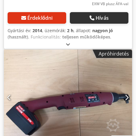
EXW VB plusz ÁFA-val
Érdeklődni
Hívás
Gyártási év:
2014
, üzemórák:
2 h
, állapot:
nagyon jó
(használt)
, Funkcionalitás:
teljesen működőképes
,
gép/jármű száma:
6151654200
, Bemutatóeszköz-
készletünkből, tesztelt és teljesen működőképes: Desoutter
Apróhirdetés
E-Lit Premium akkus pisztoly típusú csavarhúzó ELS6-1000P
sebesség beállítással (opcionális modulon keresztül)
Alapjárati fordulatszám: 300-1000 perc-1 Dcedpfx Aev
Ipclom Esk Nyomatéktartomány: 0,8-6 Nm Kimenet: Hex
1/4" F Hossz: 215 mm Súly elem nélkül: 0,8 kg Ipari
gyártáshoz és karbantartáshoz egyéb szerszámok kérésre.