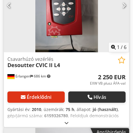
1
/
6
Csavarhúzó vezérlés
Desoutter
CVIC II L4
2 250 EUR
Erlangen
686 km
EXW VB plusz ÁFA-val
Érdeklődni
Hívás
Gyártási év:
2010
, üzemórák:
75 h
, állapot:
jó (használt)
,
gép/jármű száma:
6159326780
, Feloldjuk demonstrációs
eszközkészletünk egy részét: Desoutter vezérlés CVIC II L4
Gyártási év: 08/2010 Cikkszám: 6159326780 Dcodpfxevxux
Apróhirdetés