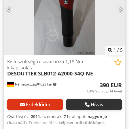
1
/
5
Kisfeszültségű csavarhúzó 1,18 Nm
kikapcsolás
DESOUTTER
SLB012-A2000-S4Q-NE
390 EUR
Németország
623 km
EXW VB plusz ÁFA-val
Érdeklődni
Hívás
Gyártási év:
2011
, üzemórák:
7 h
, állapot:
nagyon jó
(használt)
, Funkcionalitás:
teljesen működőképes
,
gép/jármű száma:
6151659360
, Bemutatóeszköz-