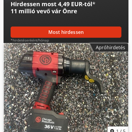
Hirdessen most 4,49 EUR-tól
*
11 millió vevő
vár Önre
Most hirdessen
*hirdetésenként/hónap
Apróhirdetés
1
/
5