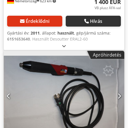
1 400 EUR
Németország
623 km
VB plusz ÁFA-val
Érdeklődni
Hívás
Gyártási év:
2011
, állapot:
használt
, gép/jármű száma:
6151653640
, Használt Desoutter ERAL2-60
sarokcsavarhúzó, elektromos vezérlésű, beleértve a
motorkábelt, amely kompatibilis a Desoutter CVI 2-vel -
Apróhirdetés
csavarozás: 3/8 "Nyomaték: működési nyomaték: 5,9 - 33,0
ft.lb max Nyomaték: 44,0 ft.lb nettó súly: 3,7 lb. Hossz: 17,4
in. Dsdpscpbcvjfx Am Eeck