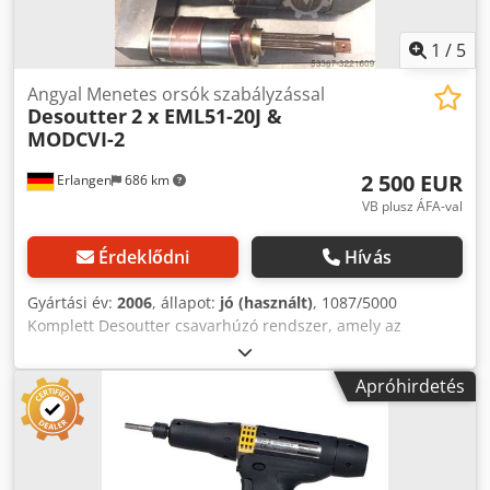
gyártáshoz és karbantartáshoz egyéb szerszámok kérésre.
1
/
5
Angyal Menetes orsók szabályzással
Desoutter
2 x EML51-20J &
MODCVI-2
2 500 EUR
Erlangen
686 km
VB plusz ÁFA-val
Érdeklődni
Hívás
Gyártási év:
2006
, állapot:
jó (használt)
, 1087/5000
Komplett Desoutter csavarhúzó rendszer, amely az
alábbiakból áll: 2 x transzduktorral vezérelt szögű
csavarorsók Desoutter EML51-20J Cikkszám: 6151650640
Apróhirdetés
Nyomatéktartomány: 30 - 135 Nm Teljesítmény: 1/2
"Fordulatok száma. 403 min-1 Hossz: 166 mm Átmérő: 51,2
mm 1 x csavaros vezérlésű Desoutter MODCVI-2 (=
TWINCVI-2 rack verzió) transzformátorral Cikkszám:
6159325210 Csavarozható kábel: 2 Csavarozási ciklusok