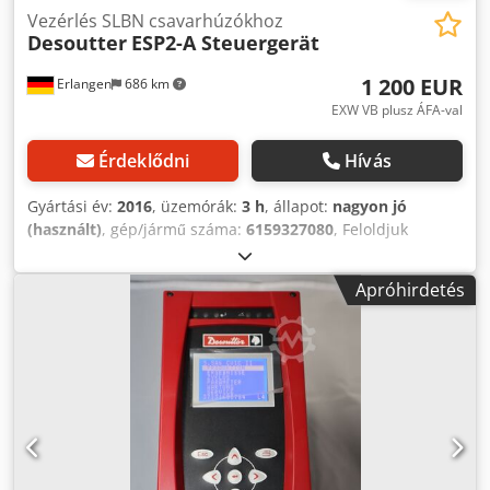
Vezérlés SLBN csavarhúzókhoz
Desoutter
ESP2-A Steuergerät
1 200 EUR
Erlangen
686 km
EXW VB plusz ÁFA-val
Érdeklődni
Hívás
Gyártási év:
2016
, üzemórák:
3 h
, állapot:
nagyon jó
(használt)
, gép/jármű száma:
6159327080
, Feloldjuk
demonstrációs eszközkészletünk egy részét: Desoutter
kiterjesztett vezérlés ESP2-A SLBN kisfeszültségű
Apróhirdetés
csavarhúzókhoz Gyártási év: 09/2016 Cikkszám:
6159327080 keveset használt, teljesen működőképes
kiegészítő tartozékok nélkül Alkalmas a következő
Desoutter csavarhúzókhoz:# -SLBN003 -SLBN010 -SLBN012
-SLBN020 -SLBN030 -SLBN050 -SLBN090 -SLBN120 Az
ESP2A-t úgy tervezték, hogy optimalizálja a Desoutters
SLBN csavarhúzók teljesítményét, csökkentse az
energiafogyasztást, és akár öt programbeállítást és PLC-
integrációt kínál, beleértve a távindítást és a