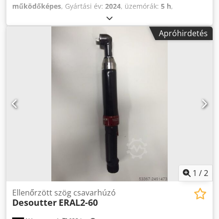
működőképes
, Gyártási év:
2024
, üzemórák:
5 h
,
gép/jármű száma:
6151570000
, Bemutató
szerszámkészletünkből, tesztelt és teljesen működőképes:
Apróhirdetés
Chicago pneumatikus akkus nagy nyomatékú csavarkulcs
CP8613 demonstrációs eszköz töltővel + 2 akkumulátor (36
V 2,5 Ah) Pontosság (6 szigma): +/- 4% Alapjárati
fordulatszám: 10 ford./perc Nyomatéktartomány
Min/13000-130 Torque1300:13 Nm Teljesítmény: 3/4"
négyzet Hosszúság: 318 mm Súly akkumulátorral és
reakciókarral: 5,3 kg Egyéb szerszámok ipari gyártáshoz és
karbantartáshoz külön kérésre. Dcedpjv Tbz Defx Am Ejk
1
/
2
Ellenőrzött szög csavarhúzó
Desoutter
ERAL2-60