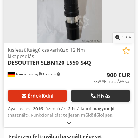
1
/
6
Kisfeszültségű csavarhúzó 12 Nm
kikapcsolás
DESOUTTER
SLBN120-L550-S4Q
900 EUR
Németország
623 km
EXW VB plusz ÁFA-val
Érdeklődni
Hívás
Gyártási év:
2016
, üzemórák:
2 h
, állapot:
nagyon jó
(használt)
, Funkcionalitás:
teljesen működőképes
,
gép/jármű száma:
6151659480
, Bemutatóeszköz-
készletünkből, tesztelt és teljesen működőképes: Desoutter
kisfeszültségű csavarhúzó SLBN120-L550-S4Q kikapcsolása
Fedezzen fel további használt gépeket