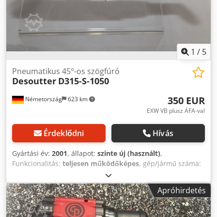
1
/
5
Pneumatikus 45°-os szögfúró
Desoutter
D315-S-1050
350 EUR
Németország
623 km
EXW VB plusz ÁFA-val
Érdeklődni
Hívás
Gyártási év:
2001
, állapot:
szinte új (használt)
,
Funkcionalitás:
teljesen működőképes
, gép/jármű száma:
1382434
, Bemutató eszközkészletünkből, tesztelt és
teljesen működőképes: új Desoutter D315-S-1050
Apróhirdetés
pneumatikus 45°-os szögfúró nyomógombos indítással
Teljesítmény: 280 W Dcodsv Inwzspfx Am Esk Alapjárati
fordulatszám: 1050 perc-1 Hossz: 291 mm Súly: 0,90 kg