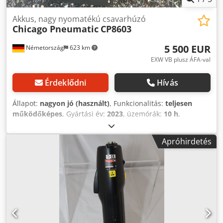
Akkus, nagy nyomatékú csavarhúzó
Chicago Pneumatic
CP8603
5 500 EUR
Németország
623 km
EXW VB plusz ÁFA-val
Érdeklődni
Hívás
Állapot:
nagyon jó (használt)
, Funkcionalitás:
teljesen
működőképes
, Gyártási év:
2023
, üzemórák:
10 h
,
gép/jármű száma:
6151570380
, Bemutató
szerszámkészletünkből, tesztelt és teljesen működőképes:
Apróhirdetés
Chicago pneumatikus akkus nagy nyomatékú csavarkulcs
CP8603 demonstrációs szerszám töltővel + 2 akkumulátor
(36 V 2,5 Ah) Üresjárati fordulatszám: 20 ford./perc
Nyomatéktartomány Min/Max: 70-325 Nm
Munkanyomaték: 2 930 Ng/2 mm lámpa akkumulátorral és
reakciókarral: 4,1 kg Dsdpfx Amjv Tbh Rs Eeck