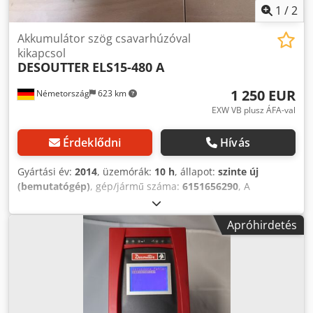
1
/
2
Akkumulátor szög csavarhúzóval
kikapcsol
DESOUTTER
ELS15-480 A
1 250 EUR
Németország
623 km
EXW VB plusz ÁFA-val
Érdeklődni
Hívás
Gyártási év:
2014
, üzemórák:
10 h
, állapot:
szinte új
(bemutatógép)
, gép/jármű száma:
6151656290
, A
Desoutter akkumulátor szögletes csavarhúzója kikapcsolt
ELS15-480-A Bemutató eszköz töltő 230 V Ladegeraet + 2
Apróhirdetés
elem (18 V 2,6 Ah) benne Ingyenes fordulatszám: 200 - 480
ford / perc Nyomaték tartomány: 44,2 inlb - 133 in.lb
Kimeneti meghajtó: Sq. 3/8 hossz: 16,5 in. Súly (elem
nélkül): 2,6 font. Dcsdpfx Amscr H Eaj Eek