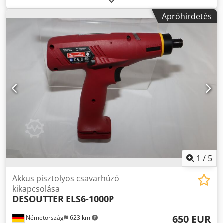
készletünkből, tesztelt és teljesen működőképes: Dcsdpfx
Apróhirdetés
Asv Ipx Hem Eek Desoutter kisfeszültségű csavarhúzó
SLB012-A2000-S4Q-NE kikapcsolás nyomásindítással
Üresjárati fordulatszám: 1000 / 750 min-1
Nyomatéktartomány: 0,20-1,18 Nm Kimenet: 1/4" Hossz:
245 mm Súly akkumulátor nélkül: 0,83 kg Ipari gyártáshoz
és karbantartáshoz egyéb szerszámok kérésre.
1
/
5
Akkus pisztolyos csavarhúzó
kikapcsolása
DESOUTTER
ELS6-1000P
650 EUR
Németország
623 km