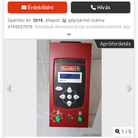
Érdeklődni
Hívás
Gyártási év:
2018
, állapot:
új
, gép/jármű száma:
6159327070
, Feloldjuk demonstrációs eszközkészletünk egy
részét: Desoutter vezérlő ESP1-HT PLUS SLBN
kisfeszültségű csavarhúzókhoz Gyártási év: 04/2018
Apróhirdetés
Cikkszám: 6159327070 használt, teljesen működőképes
kiegészítő tartozékok nélkül Alkalmas a következő
Desoutter csavarhúzókhoz:# -SLBN090 -SLBN120 ESP1-HT
PLUS Az ESP1 vezérlőt úgy tervezték, hogy optimalizálja a
Desoutter csavarhúzók teljesítményét, két
sebességtartományt kínálva, miközben csökkenti az
energiafogyasztást. Előnyök: A 2 sebességes opcióval az
ESP1 rugalmasságot kínál a csavarozási folyamat
optimalizálásához és a tartós minőség biztosításához.
Kompatibilis a 100 V-os vagy 240 V-os bemenetekkel a
szabványos platform, a gyorsabb utánállítás és az
alacsonyabb teljes birtoklási költség érdekében. Dcsdpfx
Ajv Iqfzom Eek Ipari gyártáshoz és karbantartáshoz egyéb
szerszámok kérésre.
1
/
5