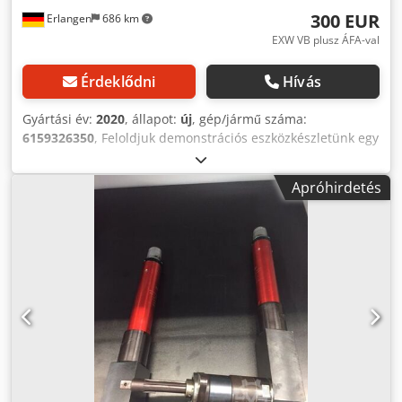
Villamos kompatibilitás 2 x motorkábel 5 m hosszú
300 EUR
Erlangen
686 km
csavarhúzóhoz Cikkszám: 6159170720 1 x érzékelő kábel
hossza 5 m Cikkszám: 6159171220 Tartalmazza a
EXW VB plusz ÁFA-val
használati útmutatót Dodpjdcmizefx Am Ejck
Érdeklődni
Hívás
Gyártási év:
2020
, állapot:
új
, gép/jármű száma:
6159326350
, Feloldjuk demonstrációs eszközkészletünk egy
részét: Dcedpfx Amev Iqcge Esk Desoutter ESP1 vezérlő
SLBN kisfeszültségű csavarhúzókhoz Gyártási év: 11/2020
Apróhirdetés
Cikkszám: 6159326350 új, teljesen működőképes kiegészítő
tartozékok nélkül Alkalmas a következő Desoutter
csavarhúzókhoz:# -SLBN003 -SLBN010 -SLBN012 -SLBN020
Az ESP1 vezérlőt úgy tervezték, hogy optimalizálja a
Desoutter csavarhúzók teljesítményét, két
sebességtartományt kínálva, miközben csökkenti az
energiafogyasztást. Előnyök: A 2 sebességes opcióval az
ESP1 rugalmasságot kínál a csavarozási folyamat
optimalizálásához és a tartós minőség biztosításához.
Kompatibilis a 100 V-os vagy 240 V-os bemenetekkel a
szabványos platform, a gyorsabb utánállítás és az
alacsonyabb teljes birtoklási költség érdekében. Ipari