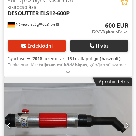
Akkus pisztolyos csavarhúzó
kikapcsolása
DESOUTTER
ELS12-600P
600 EUR
Németország
623 km
EXW VB plusz ÁFA-val
Érdeklődni
Hívás
Gyártási év:
2016
, üzemórák:
15 h
, állapot:
jó (használt)
,
Funkcionalitás:
teljesen működőképes
, gép/jármű száma:
6151654220
, Bemutatóeszköz-készletünkből, tesztelt és
teljesen működőképes: Desoutter E-Lit Premium akkus
Apróhirdetés
pisztoly típusú csavarhúzó ELS12-600P sebesség
beállítással (opcionális modulon keresztül) Alapjárati
fordulatszám: 250-5700 perc-1 Nyomatéktartomány: 3,0-12
Nm Kimenet: Hex 1/4" F Hossz: 215 mm Súly elem nélkül:
0,8 kg Ipari gyártáshoz és karbantartáshoz egyéb
szerszámok kérésre. Dcsdpfxov Iphue Am Esk