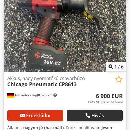
Ipari gyártáshoz és karbantartáshoz egyéb szerszámok
kérésre.
1
/
6
Akkus, nagy nyomatékú csavarhúzó
Chicago Pneumatic
CP8613
6 900 EUR
Németország
623 km
EXW VB plusz ÁFA-val
Érdeklődni
Hívás
Állapot:
nagyon jó (használt)
, Funkcionalitás:
teljesen