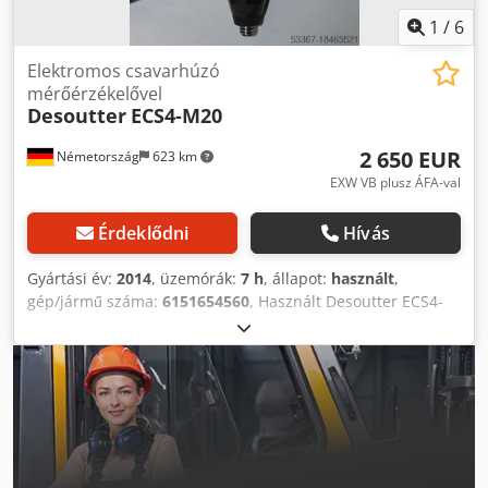
1
/
6
Elektromos csavarhúzó
mérőérzékelővel
Desoutter
ECS4-M20
2 650 EUR
Németország
623 km
EXW VB plusz ÁFA-val
Érdeklődni
Hívás
Gyártási év:
2014
, üzemórák:
7 h
, állapot:
használt
,
gép/jármű száma:
6151654560
, Használt Desoutter ECS4-
M20 elektromos csavarhúzó M20 adapterrel csavaros pont
világítással csatlakozó kábellel kiegészítő tartozékok nélkül
alkalmas Desoutter CVIC II-L2 vagy CVIC II-H2 - csavaros
vezérléshez Kimenet: Hex 1/4F" nyomaték: Dodpovxu Dvjfx
Am Esck Min.: 1,0 Nm Max.: 4,0 Nm Alapjárati
fordulatszám: 2000 min-1 Súly: 0,6 kg