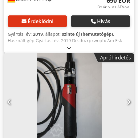
690 EUR
rögzítéshez Beépített libella, csúszórögzítő a könnyebb
beállítás és szállítás érdekében Tömeg: kb. 12 kg
Fix ár plusz ÁFA-val
Érdeklődni
Hívás
Gyártási év:
2019
, állapot:
szinte új (bemutatógép)
,
Használt gép Gyártási év: 2019 Dcsdozrpxwopfx Am Esk
Állapot: kiállítási darab, újszerű Felszereltség és műszaki
adatok: - Akkumulátor feszültség: 18 V - Fűrészlap átmérő:
Apróhirdetés
160 mm - Furatátmérő: 20 mm - Vágási mélység: akár 57
mm 90°-os szögben akár 40,5 mm 45°-os szögben - Döntési
tartomány: -1° és +48° között - Üresjárati fordulatszám:
4850 ford./perc - Csatlakozó a porgyűjtőhöz - Súly: kb. 4,5
kg