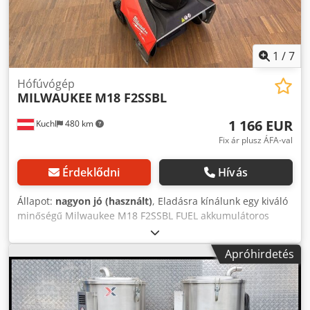
1
/
7
Hófúvógép
MILWAUKEE
M18 F2SSBL
1 166 EUR
Kuchl
480 km
Fix ár plusz ÁFA-val
Érdeklődni
Hívás
Állapot:
nagyon jó (használt)
, Eladásra kínálunk egy kiváló
minőségű Milwaukee M18 F2SSBL FUEL akkumulátoros
hótolót, amely bemutató gépként, nagyon jó állapotban
van. - A gépet kizárólag üzletben mutatták be – nem volt
Apróhirdetés
használva téli, nehéz körülmények között! - Fontos: Akku és
töltő nélkül szállítjuk (ideális mindazoknak, akik már
rendelkeznek Milwaukee M18 rendszerrel). Főbb jellemzők:
- Nagy teljesítményű, kefementes POWERSTATE™ motor - A