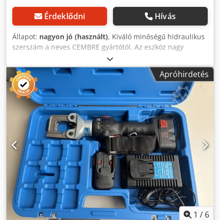
Érdeklődni
Hívás
Állapot:
nagyon jó (használt)
, Kiváló minőségű hidraulikus
szerszám a neves CEMBRE gyártótól. Az eszköz nagy
préselési erőt és kényelmes munkavégzést biztosít
akkumulátoros táplálásának köszönhetően. Masszív
Apróhirdetés
kialakítás és megbízhatóság – professzionális
alkalmazásokhoz tervezett berendezés. Cjdpfoy H Rdgex
Ah Uorf 📊 Műszaki adatok: Gyártó: CEMBRE Típus: B35-50D
Préselési erő: 35 kN (kb. 4 tonna) Maximális
keresztmetszet: 150 mm²-ig (Cu) Tápellátás: akkumulátoros
Gyártási év: 2010 📦 A készlet tartalma: CEMBRE
hidraulikus prés akkumulátor töltő szállítókoffer
dokumentáció a képeken látható további elemek 📦 Állapot:
Nagyon jó műszaki állapot Teljesen működőképes Normál
használati nyomok Azonnal munkára fogható
1
/
6