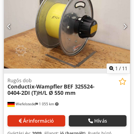
1
/
11
Rugós dob
Conductix-Wampfler
BEF 325524-
0404-2DI (T)H/L Ø 550 mm
Wiefelstede
1 055 km
Árinformáció
Hívás
Gyártási év:
2009
, állapot:
jó (használt)
, Rugós húzó,