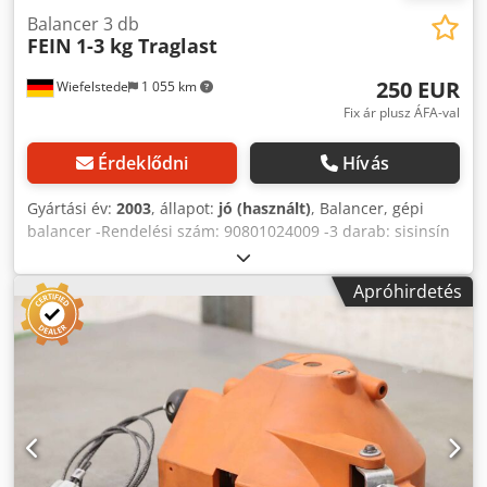
Balancer 3 db
FEIN
1-3 kg Traglast
250 EUR
Wiefelstede
1 055 km
Fix ár plusz ÁFA-val
Érdeklődni
Hívás
Gyártási év:
2003
, állapot:
jó (használt)
, Balancer, gépi
balancer -Rendelési szám: 90801024009 -3 darab: sisinsín
görgőkkel és csatlakozókábellel -Teherbírás (darabonként):
1-3 kg -Kötél hossza: 2 m -Ár/értékesítés: komplett Crodob
Apróhirdetés
A Rzcepfx Ah Usf -Önsúly: 12 kg