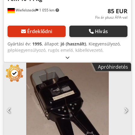
85 EUR
Wiefelstede
1 055 km
Fix ár plusz ÁFA-val
Érdeklődni
Hívás
Gyártási év:
1995
, állapot:
jó (használt)
, Kiegyensúlyozó,
gépkiegyensúlyozó, rugós emelő, kábelkivezető,
súlykiegyenlítő, felcsévélő - Gyártó: Fein, rugós
kiegyensúlyozó Csdjzhuglspfx Ah Uerf - Teherbírás: 10–14
Apróhirdetés
kg - Rendelési szám: 90801029002 - Mennyiség: 1 db rugós
emelő elérhető - Méret: 310/190/135 mm - Saját tömeg: 4
kg