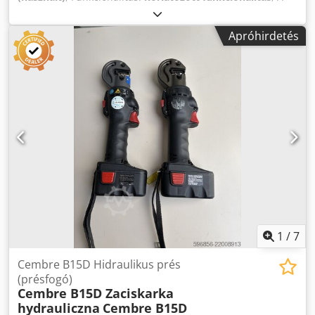
további információra van szüksége, kérjük, írjon nekünk
generátor részt vett egy függőleges szélenergia-átalakító
üzenetet, vagy hívjon minket.
fejlesztésében, és a fejlesztés ezen szakaszának
Apróhirdetés
félbeszakadása miatt csak néhány órát üzemelt. A
vezérlőszekrényeket egy szakértő cég állította össze
Offenburgban, és a generátorhoz igazította. Crsdpoyl
Nntefx Ah Usf Örülök, ha a berendezések új felhasználásra
találhatnak. Az ár alku tárgya, a helyszínen.
1
/
7
Cembre B15D Hidraulikus prés
(présfogó)
Cembre B15D Zaciskarka
hydrauliczna
Cembre B15D