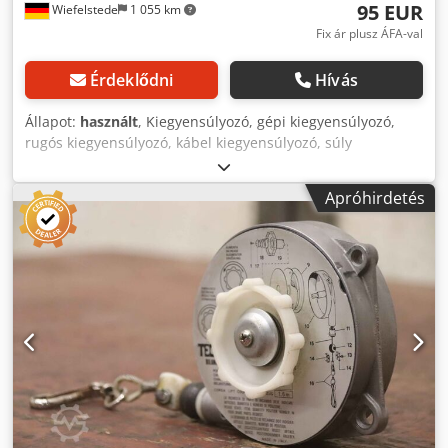
95 EUR
Wiefelstede
1 055 km
Fix ár plusz ÁFA-val
Érdeklődni
Hívás
Állapot:
használt
, Kiegyensúlyozó, gépi kiegyensúlyozó,
rugós kiegyensúlyozó, kábel kiegyensúlyozó, súly
kiegyensúlyozó -Gyártó: Tecna, rugós kiegyensúlyozó 9181
Ovp típus -terhelhetőség: 10 - 14 kg -Kötél hossza: 2500
Apróhirdetés
mm -Szám: 2x rugós kiegyenlítő áll rendelkezésre -Ár:
darabonként -Méret doboz: 270/200/100 mm -saját súly:
3,8 kg Codpfx Aheq Untvs Uerf