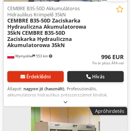
CEMBRE B35-50D Akkumulátoros
Hidraulikus Krimpelő 35kN
CEMBRE B35-50D Zaciskarka
Hydrauliczna Akumulatorowa
35kN
CEMBRE B35-50D
Zaciskarka Hydrauliczna
Akumulatorowa 35kN
996 EUR
Wymysłów
553 km
Fix ár plusz ÁFA-val
Érdeklődni
Hívás
Állapot:
nagyon jó (használt)
, Professzionális,
akkumulátoros hidraulikus présszerszámot kínálok,
CEMBRE B35-50D – kiváló minőségű ipari felhasználásra. A
készülék nagyon jó műszaki állapotban van, működőképes
Apróhirdetés
és azonnal használatra kész. ⚙️ Műszaki adatok: Modell:
CEMBRE B35-50D Préserő: 35 kN (4 tonna) Maximális
vezeték keresztmetszet: 150 mm²-ig (réz) Tápellátás: 9.6V