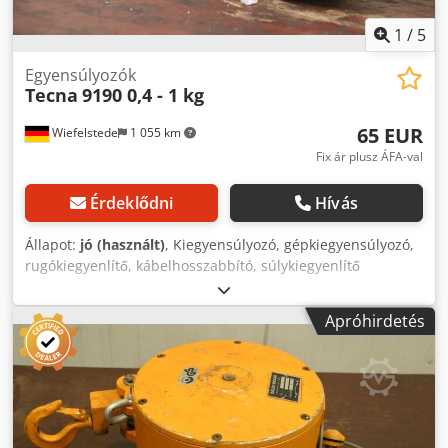
1
/
5
Egyensúlyozók
Tecna
9190 0,4 - 1 kg
65 EUR
Wiefelstede
1 055 km
Fix ár plusz ÁFA-val
Érdeklődni
Hívás
Állapot:
jó (használt)
, Kiegyensúlyozó, gépkiegyensúlyozó,
rugókiegyenlítő, kábelhosszabbító, súlykiegyenlítő
Cjdpovqbgzjfx Ah Uerf -Gyártó: Tecna, 9190-es típusú
rugókiegyenlítő -Teherbírás: 0,4 - 1 kg - Kötél hossza: 1600
Apróhirdetés
mm -Mennyiség: 1x rugókiegyenlítő kapható -Méret:
180/110/H55 mm - Nettó tömeg: 0,6 kg