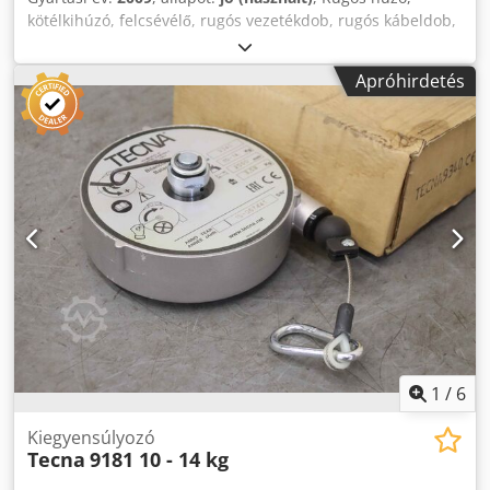
kötélkihúzó, felcsévélő, rugós vezetékdob, rugós kábeldob,
rugós dob Crodpfox R Svlsx Ah Usf -Gyártó: Conductix
Wampfler, rugós dob/rugós vezetékdob -Típus: BEF
Apróhirdetés
325524-0404-2DI (T)H/L -Áramerősség: 3x25A+PE -
Feszültség: 415V -Védettség: IP65 -Kábel: nem tartozék -
Méretek: Ø 550 x 440 mm -Önsúly: 32 kg
1
/
6
Kiegyensúlyozó
Tecna
9181 10 - 14 kg