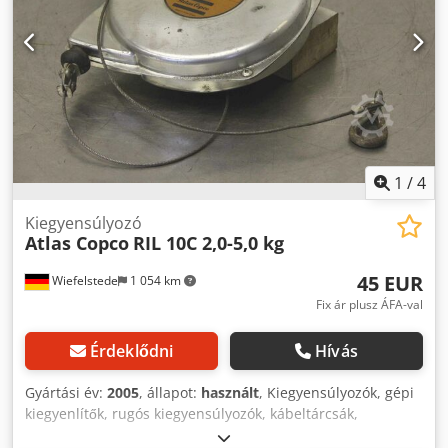
1
/
4
Kiegyensúlyozó
Atlas Copco
RIL 10C 2,0-5,0 kg
45 EUR
Wiefelstede
1 054 km
Fix ár plusz ÁFA-val
Érdeklődni
Hívás
Gyártási év:
2005
, állapot:
használt
, Kiegyensúlyozók, gépi
kiegyenlítők, rugós kiegyensúlyozók, kábeltárcsák,
ellensúlyok kiegyensúlyozói - Gyártó: Atlas Copco, RIL 10C