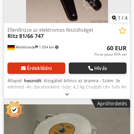
1
/
4
Ellenőrizze az elektromos feszültséget
Ritz
81/66 747
60 EUR
Wiefelstede
1 054 km
Fix ár plusz ÁFA-val
Érdeklődni
Hívás
Állapot:
használt
, Vizsgálati bilincs az áramra - Szám: 3x
elérhető -Ár: darabonként -Súly: 4,2 kg Crsdpjb Uhr Tefx Ah
Uef
Apróhirdetés