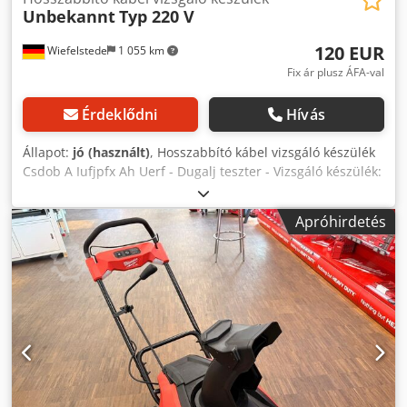
Unbekannt
Typ 220 V
120 EUR
Wiefelstede
1 055 km
Fix ár plusz ÁFA-val
Érdeklődni
Hívás
Állapot:
jó (használt)
, Hosszabbító kábel vizsgáló készülék
Csdob A Iufjpfx Ah Uerf - Dugalj teszter - Vizsgáló készülék:
hosszabbító kábelekhez, asztali elosztókhoz - Súly: 30 kg
Apróhirdetés