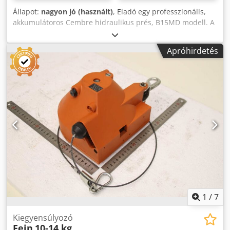
Állapot:
nagyon jó (használt)
, Eladó egy professzionális,
akkumulátoros Cembre hidraulikus prés, B15MD modell. A
készülék műszakilag teljesen működőképes, azonnal
munkára fogható. Az eladás akkumulátor és töltő nélkül
Apróhirdetés
történik. Esztétikai állapota nagyon jó, a normális
használatból eredő nyomok a képeken láthatók. A szett
tartalmazza az eredeti Cembre szállítókoffert és a fotókon
látható tartozékokat. Műszaki adatok: Gyártó: Cembre
Modell: B15MD Préselési erő: 15 kN Tápellátás: 18V
akkumulátoros Gyártás helye: Olaszország Kompakt és
könnyű kivitel Professzionális vég- és csatlakozópréselő
szerszám A csomag tartalma: Cembre B15MD prés Eredeti
szállítókoffer A képeken látható tartozékok Codpfoy Uy Nhjx
Ah Uorf FIGYELEM: Az eladás akkumulátor és töltő nélkül
történik. A készülék ellenőrizve lett – 100%-ban
működőképes.
1
/
7
Kiegyensúlyozó
Fein
10-14 kg