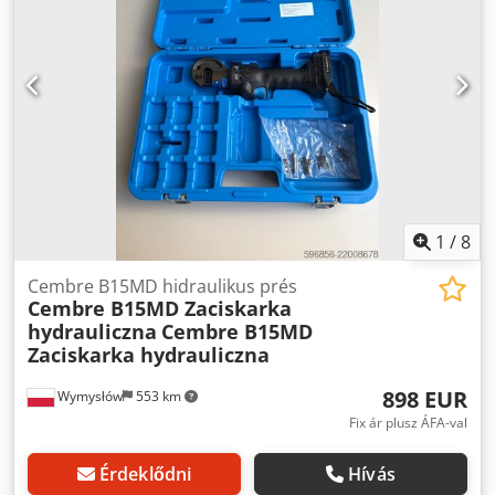
1
/
8
Cembre B15MD hidraulikus prés
Cembre B15MD Zaciskarka
hydrauliczna
Cembre B15MD
Zaciskarka hydrauliczna
898 EUR
Wymysłów
553 km
Fix ár plusz ÁFA-val
Érdeklődni
Hívás