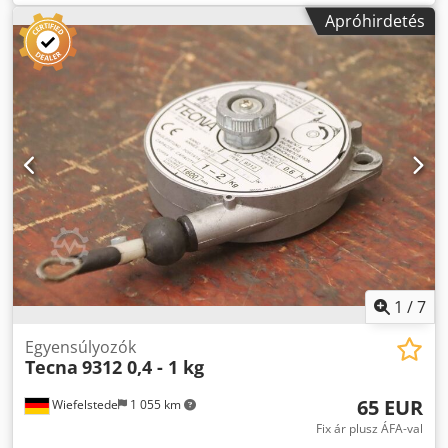
típus - Terhelhetőség: 2,0 - 5,0 kg -Méretek: 200/250/70
Apróhirdetés
mm -Súly: 2,6 kg Codpfx Ahegggy Es Uorf
1
/
7
Egyensúlyozók
Tecna
9312 0,4 - 1 kg
65 EUR
Wiefelstede
1 055 km
Fix ár plusz ÁFA-val