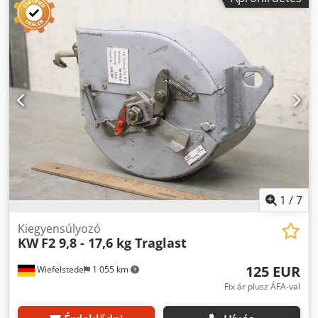
1
/
7
Kiegyensúlyozó
KW
F2 9,8 - 17,6 kg Traglast
125 EUR
Wiefelstede
1 055 km
Fix ár plusz ÁFA-val