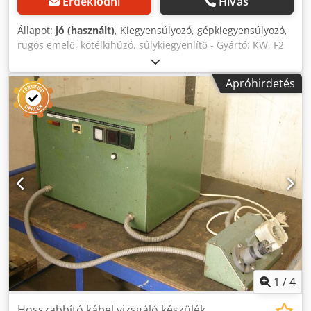
Érdeklődni
Hívás
Állapot:
jó (használt)
, Kiegyensúlyozó, gépkiegyensúlyozó,
rugós emelő, kötélkihúzó, súlykiegyenlítő - Gyártó: KW, F2
típusú rugós emelő reteszeléssel - Terhelés: 98–176 N -
Kötélhossz: 1,9 m - Mennyiség: 2 db rugós emelő elérhető -
Apróhirdetés
Ár: darabonként - Méret: 225/125/M340 mm - Saját tömeg:
10,3 kg/db Cjdpoir E S Ijfx Ah Uerf
1
/
4
Hosszabbító kábel vizsgáló készülék