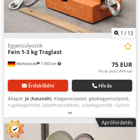
1
/
13
Egyensúlyozók
Fein
1-3 kg Traglast
75 EUR
Wiefelstede
1 055 km
Fix ár plusz ÁFA-val
Érdeklődni
Hívás
Állapot:
jó (használt)
, Kiegyensúlyozó, gépkiegyensúlyozó,
rugókiegyenlítő, kábelhosszabbító, súlykiegyenlítő -Gyártó:
Fein, kiegyensúlyozó rugós kiegyenlítő -Teherbírás: 1-3 kg
Credpfoinwumjx Ah Uof -Mennyiség: 2x rugókiegyenlítő
Apróhirdetés
kapható - Ár: darabonként -Méret: 260/200/135 mm -Város
súlya: 3 kg/db.