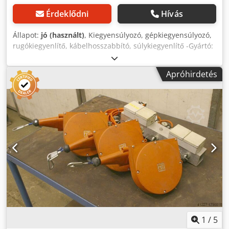
Érdeklődni
Hívás
Állapot:
jó (használt)
, Kiegyensúlyozó, gépkiegyensúlyozó,
rugókiegyenlítő, kábelhosszabbító, súlykiegyenlítő -Gyártó:
Tecna, 9312-es típusú rugókiegyenlítő -Teherbírás: 1 - 2 kg
-Kötélhossz: 1600 mm -Létszám: 1x rugókiegyenlítő
Apróhirdetés
kapható -Méretek: 200/110/H55 mm -O6 kgn. Crodpfxev U I
S So Ah Uef
1
/
5