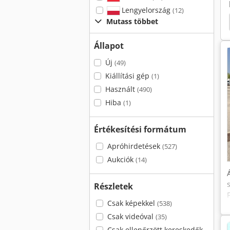
Lengyelország
(12)
Mutass többet
u 150 Aetj-C
Manitou 120 Sc
Manitou 180 Atj
Állapot
Új
(49)
Kiállítási gép
(1)
Használt
(490)
Hiba
(1)
Értékesítési formátum
Apróhirdetések
(527)
Aukciók
(14)
Részletek
Csak képekkel
(538)
Csak videóval
(35)
Csak ellenőrzött kereskedők