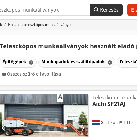
Keresés
El
k
Használt teleszkópos munkaállványok
Teleszkópos munkaállványok használt eladó
Építőgépek
Munkapadok és szállítópadok
Teleszk
Összes szűrő eltávolítása
Teleszkópos munka
Aichi
SP21AJ
Gelderland
1 119 