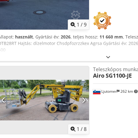
1
/
9
Állapot:
használt
, Gyártási év:
2026
, teljes hossz:
11 660 mm
, Tele
DTB28RT Hajtás: dízelmotor Chsdpfozrzzkex Agrsa Gyártási év: 20
500
Teleszkópos munka
Airo
SG1100-JE
Ljutomer
262 km
1
/
8