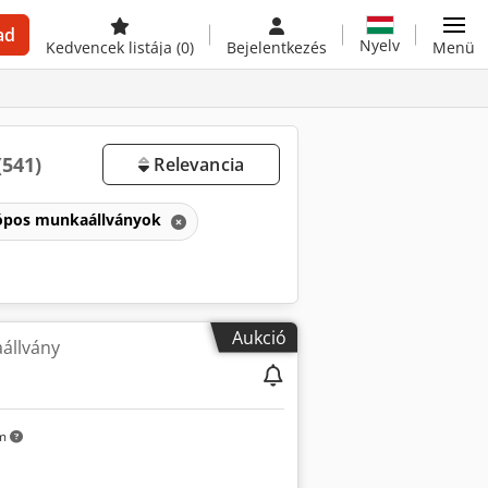
ad
Nyelv
Kedvencek listája
(0)
Bejelentkezés
Menü
(541)
Relevancia
ópos munkaállványok
Aukció
állvány
km