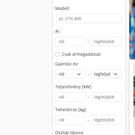
Modell:
Ár:
-
Csak ármegadással
Gyártási év:
-
Teljesítmény [kW]:
-
Teherbírás [kg]:
-
Oszlop típusa: