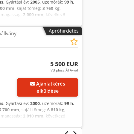
es
, Gyártási év:
2005
, üzemórák:
99 h
,
500 mm
, saját tömeg:
3 760 kg
,
si magasság:
2 000 mm
, következő
llapota:
90 százalék
, meghajtás
ból egy 13,5 méter munkamagasságú
Apróhirdetés
állvány
dszeres karbantartásoknak
rtalmazza az ügyfél nevére elkészített
ról is pontos tájékoztatást adunk.
egtalálja weboldalunkon
5 500 EUR
VB plusz ÁFA-val
Ajánlatkérés
elküldése
es
, Gyártási év:
2000
, üzemórák:
99 h
,
5 700 mm
, saját tömeg:
6 810 kg
,
si magasság:
2 010 mm
, következő
llapota:
90 százalék
, meghajtás
kból egy 16 méter munkamagasságú