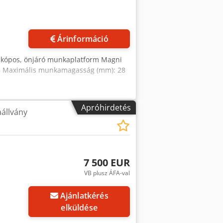
Árinformáció
szkópos, önjáró munkaplatform Magni
26 Maximális munkamagasság (mm): 28
Apróhirdetés
állvány
7 500 EUR
VB plusz ÁFA-val
Ajánlatkérés
elküldése