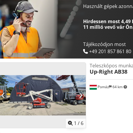
munkamagasságú rendszeresen karbantartott karos emelőgépet. A 
Használt gépek azonna
karbantartásoknak köszönhetően a gép kiváló műszaki állapotban va
vételára tartalmazza az ügyfél nevére elkészített friss vizsgálati je
Hirdessen most 4,49 
akkumulátorok állapotáról is pontos tájékoztatást adunk. A gép ponto
11 millió vevő
vár Ön
megtalálja weboldalunkon.
Tájékozódjon most
+49 201 857 861 80
Teleszkópos munka
Up-Right
AB38
Pomáz
64 km
1
/
6