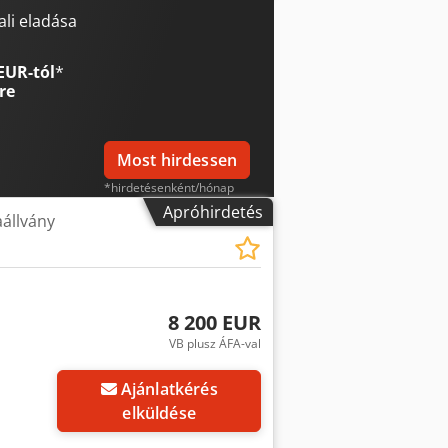
folyamatos és rendszeres
li eladása
n. Cjdpfx Agjzp Hl Njroha A gép
gyzőkönyveket, valamint az
EUR-tól
*
s és részletes specifikációját
re
Most hirdessen
*hirdetésenként/hónap
Apróhirdetés
állvány
8 200 EUR
VB plusz ÁFA-val
Ajánlatkérés
elküldése