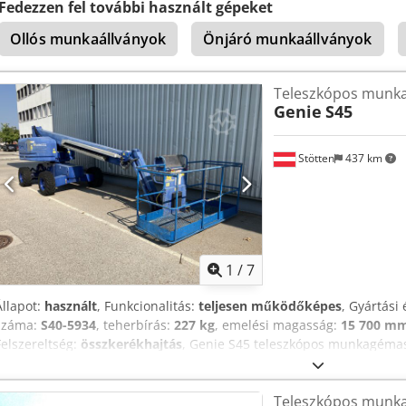
rendszeresen karbantartott karos emelőgépet. A folyamatos és ren
Fedezzen fel további használt gépeket
köszönhetően a gép kiváló műszaki állapotban van. Cjdjzpvuaepfx 
Ollós munkaállványok
Önjáró munkaállványok
Teleszkópos munka
Genie
S45
Stötten
437 km
1
/
7
Állapot:
használt
, Funkcionalitás:
teljesen működőképes
, Gyártási 
száma:
S40-5934
, teherbírás:
227 kg
, emelési magasság:
15 700 m
Felszereltség:
összkerékhajtás
, Genie S45 teleszkópos munkagémasz
javítások – azonnal használatra kész Eladó egy Genie S45 teleszkó
állapotban. A gépet az elmúlt két évben átfogóan felújították és r
Teleszkópos munka
számla rendelkezésre áll, és megtekinthető a helyszínen. Műszaki ad