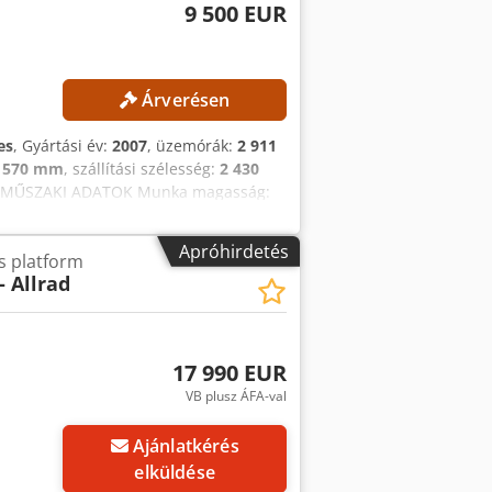
9 500 EUR
Árverésen
es
, Gyártási év:
2007
, üzemórák:
2 911
 570 mm
, szállítási szélesség:
2 430
 MŰSZAKI ADATOK Munka magasság:
250 kg GÉP ADATOK Üzemanyag típusa:
y Szállítási méretek (H × Sz × M): 11
Apróhirdetés
s platform
ntáció rendelkezésre áll CE jelölés
- Allrad
ha
17 990 EUR
VB plusz ÁFA-val
Ajánlatkérés
elküldése