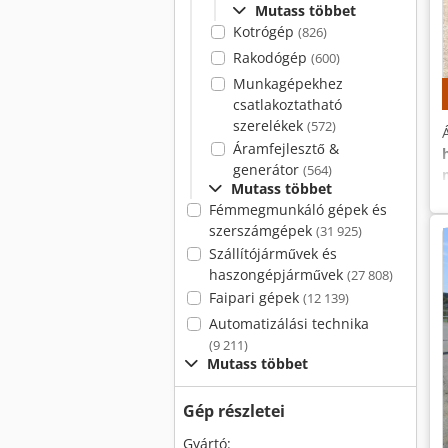
Mutass többet
Kotrógép
(826)
Rakodógép
(600)
Munkagépekhez
csatlakoztatható
szerelékek
(572)
Áramfejlesztő &
generátor
(564)
Mutass többet
Fémmegmunkáló gépek és
szerszámgépek
(31 925)
Szállítójárművek és
haszongépjárművek
(27 808)
Faipari gépek
(12 139)
Automatizálási technika
(9 211)
Mutass többet
Gép részletei
Gyártó: