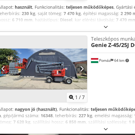
Állapot:
használt
, Funkcionalitás:
teljesen működőképes
, Gyártási 
teherbírás:
230 kg
, saját tömeg:
7 470 kg
, építési magasság:
2 290
hossz:
6 710 mm
, hajtástípus:
Diesel
, kar elérési távolság:
7 470 m
munkamagasság:
13 720 mm
, Ízületi-teleszkópos emelőplatform Áll
légabroncs Első gumik állapota: 80-100% Hátsó gumik típusa: léga
Teleszkópos munka
gumik állapota: 80-100% Leírás: Ízületi-teleszkópos emelőplatform –
Genie
Z-45/25J D
– – gyártási év: 2013 – – – 2866 üzemóra (órászámláló szerint) – – 
max. platformmagasság: 13,72 m – – – oldalsó hatótávolság: 7,62 m – 
magasság: 2,29 m – – – szélesség: 2,34 m – – – hosszúság: 6,71 m – –
Pomáz
64 km
léghűtéses vagy olajhűtéses DEUTZ dízelmotor – – – haladási sebesség
gumik, kb. 90% – – – az ízületi-teleszkópos emelőplatformot helyszín
ellenőrzést végeztek 2026.07.27-én, és új ellenőrzési könyvet állította
1
/
7
Állapot:
nagyon jó (használt)
, Funkcionalitás:
teljesen működőkép
h
, gép/jármű száma:
16348
, teherbírás:
227 kg
, emelési magasság:
tömeg:
7 620 kg
, szállítási hossz:
6 850 mm
, szállítási szélesség:
1 
mm
, következő vizsga (TÜV):
12/2026
, üzemanyagtípus:
elektromos
meghajtás állapota:
100 százalék
, szín:
piros
, Eladásra kínálunk g