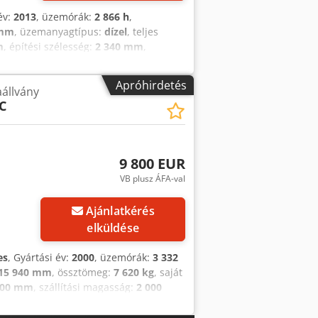
év:
2013
, üzemórák:
2 866 h
,
 mm
, üzemanyagtípus:
dízel
, teljes
m
, építési szélesség:
2 340 mm
,
apot (műszaki): jó Első gumik típusa:
broncs Chodpfxszrkgcs Agrea Hátsó
Apróhirdetés
állvány
 – – önjáró emelőplatform, JLG 450AJ –
C
– max. munkamagasság: 15,72 m – – –
– – teherbírás: 230 kg – – – építési
 – súly: 7470 kg – – – 3 hengeres,
 4 x 4 x 2: 7,2 km/h – – – jó állapotú
9 800 EUR
en meg lehet tekinteni – – – új
VB plusz ÁFA-val
k ki – – – a szállítás lehetséges!
Ajánlatkérés
elküldése
es
, Gyártási év:
2000
, üzemórák:
3 332
15 940 mm
, össztömeg:
7 620 kg
, saját
800 mm
, szállítási magasság:
2 000
, gumiabroncs állapota:
100 százalék
,
épparkkunkból egy 16 méter