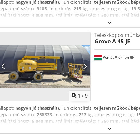
Állapot:
nagyon jó (használt)
, Funkcionalitás:
teljesen működőkép
gép/jármű száma:
3105
, teherbírás:
215 kg
, emelési magasság:
13 
szállítási hossz:
4 000 mm
, szállítási szélesség:
1 500 mm
, szállítá
vizsga (TÜV):
10/2026
, üzemanyagtípus:
elektromos
, gumiabroncs á
állapota:
100 százalék
, szín:
piros
, Eladásra kínálunk gépparkkunk
Teleszkópos munka
rendszeresen karbantartott karos emelőgépet. A folyamatos és ren
Grove
A 45 JE
köszönhetően a gép kiváló műszaki állapotban van. A gép vételára ta
friss vizsgálati jegyzőkönyveket, valamint az akkumulátorok állapotá
Cedszp Hkrspfx Agroha A gép pontos és részletes specifikációját m
Pomáz
64 km
1
/
9
Állapot:
nagyon jó (használt)
, Funkcionalitás:
teljesen működőkép
gép/jármű száma:
256373
, teherbírás:
227 kg
, emelési magasság:
1
szállítási hossz:
6 040 mm
, szállítási szélesség:
1 550 mm
, szállítá
vizsga (TÜV):
12/2026
, üzemanyagtípus:
elektromos
, gumiabroncs á
állapota:
100 százalék
, szín:
sárga
, Eladásra kínálunk gépparkkun