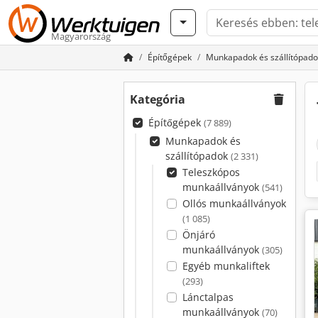
Magyarország
Építőgépek
Munkapadok és szállítópado
Kategória
Építőgépek
(7 889)
Munkapadok és
szállítópadok
(2 331)
Teleszkópos
munkaállványok
(541)
Ollós munkaállványok
(1 085)
Önjáró
munkaállványok
(305)
Egyéb munkaliftek
(293)
Lánctalpas
munkaállványok
(70)