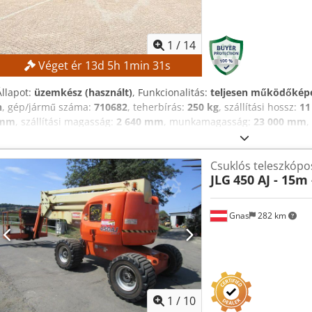
1
/
14
Véget ér
13
d
5
h
1
min
30
s
Állapot:
üzemkész (használt)
, Funkcionalitás:
teljesen működőkép
h
, gép/jármű száma:
710682
, teherbírás:
250 kg
, szállítási hossz:
11
mm
, szállítási magasság:
2 640 mm
, munkamagasság:
23 000 mm
,
23 000 mm Platform magasság: 21 000 mm Platform teherbírása: 
Dízel Gumiabroncsok: Légabroncsok Üzemidő: 2911 óra Méretek és súl
Csuklós teleszkópo
570 × 2 430 × 2 640 mm Saját súly: 14 700 kg FELSZERELTSÉG Dokume
JLG
450 AJ - 15m 
megtalálható CE tanúsítvány rendelkezésre áll Cedpfjzrmucex Agrj
Gnas
282 km
1
/
10