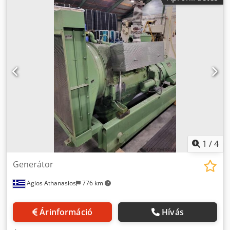
DIESEL
1
/
4
Generátor
Agios Athanasios
776 km
Árinformáció
Hívás