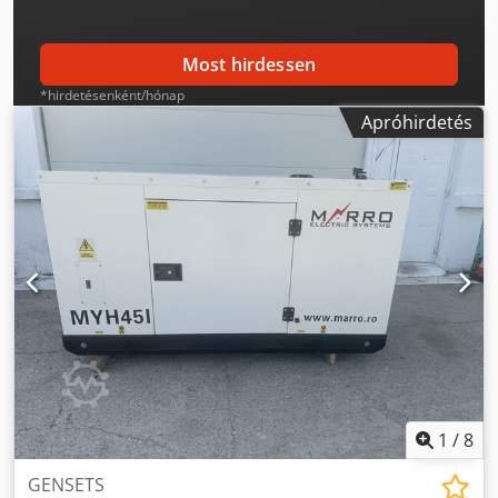
Dwjdpowyvcujfx Akxja
Most hirdessen
*hirdetésenként/hónap
Apróhirdetés
1
/
8
GENSETS