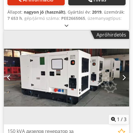
Állapot:
nagyon jó (használt)
, Gyártási év:
2019
, üzemórák:
7 653 h
, gép/jármű száma:
PEE2665065
, üzemanyagtípus:
dízel
, szín:
piros
, teljesítmény:
93 kW (126,44 LE)
,
Általános információk Gyártási év: 2019. október Modellév:
Apróhirdetés
2019 Rendeltetés: Építőipar Műszaki adatok Hengerek
száma: 4 Motor lökettérfogata: 4 400 cm³ Saját tömeg: 1
503 kg Funkcionális Hálózati feszültség: 400 V Generátor
teljesítménye: 115 kVA CE-jelölés: igen Állapot Műszaki
állapot: nagyon jó Esztétikai állapot: nagyon jó Pénzügyi
információk Ár: kérésre Termékbiztonság Gyártó: Endress
További információk További információkért kérjük,
forduljon Ernst van Hek-hez. Endress ESE 115
áramfejlesztő – 115 kVA – 2019 Motor: Perkins 1104D
(turbódízel) Állapot: nagyon jó, műszakilag 100%-osan
bevizsgált Üzemóra: 7 653 (nagy szerviz elvégezve
korábban) Dwjdpfx Aksy Rrz Uexoa
1
/
3
150 kVA дизелов генератор за