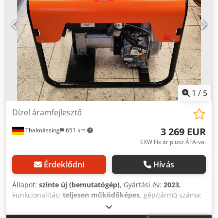
magasság:
1 250 mm
, fordulatszám (max.):
1 500 ford/min
,
motor gyártó:
RAYWIN - Stage V engine
, hűtés típusa:
víz
,
Stage V kibocsátási szintű áramfejlesztő Dwedpfewzil Sex
Akxea
1
/
5
Dízel áramfejlesztő
3 269 EUR
Thalmässing
651 km
EXW Fix ár plusz ÁFA-val
Érdeklődni
Hívás
Állapot:
szinte új (bemutatógép)
, Gyártási év:
2023
,
Funkcionalitás:
teljesen működőképes
, gép/jármű száma:
HWI0183389
, össztömeg:
124 kg
, üzemanyagtípus:
dízel
,
tartálykapacitás:
24 l
, kimeneti feszültség:
230 400 V
,