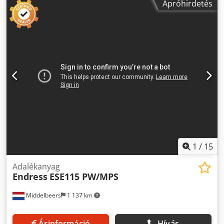
Apróhirdetés
1
/
15
Adalékanyag
Endress
ESE115 PW/MPS
Middelbeers
1 137 km
Árinformáció
Hívás