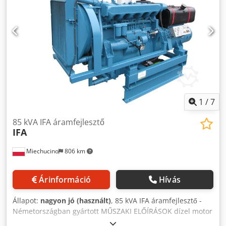
1
/
7
85 kVA IFA áramfejlesztő
IFA
Miechucino
806 km
Árinformáció
Hívás
Állapot:
nagyon jó (használt)
, 85 kVA IFA áramfejlesztő -
Németországban gyártott MŰSZAKI ELŐÍRÁSOK dízel motor
IFA 6VD14.5 / 12/2SRW VEB DGA 68/5 generátor