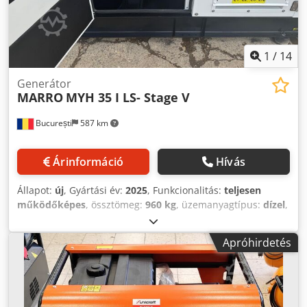
fázis/400Vac/Szigetelés: H/
1
/
14
Generátor
MARRO
MYH 35 I LS- Stage V
București
587 km
Árinformáció
Hívás
Állapot:
új
, Gyártási év:
2025
, Funkcionalitás:
teljesen
működőképes
, össztömeg:
960 kg
, üzemanyagtípus:
dízel
,
tartálykapacitás:
120 l
, szín:
fehér
, kimeneti áram:
51 A
,
kimeneti feszültség:
400 V
, kimeneti frekvencia:
50 Hz
,
Apróhirdetés
kimeneti áram típusa:
Légkondicionáló
, névleges
teljesítmény:
28 kW (38,07 LE)
, névleges (látszólagos)
teljesítmény:
35 kVA
, folyamatos teljesítmény:
25,6 kW
(34,81 LE)
, folyamatos (látszólagos) teljesítmény:
32 kVA
,
teljes hossz:
2 250 mm
, teljes szélesség:
960 mm
, teljes