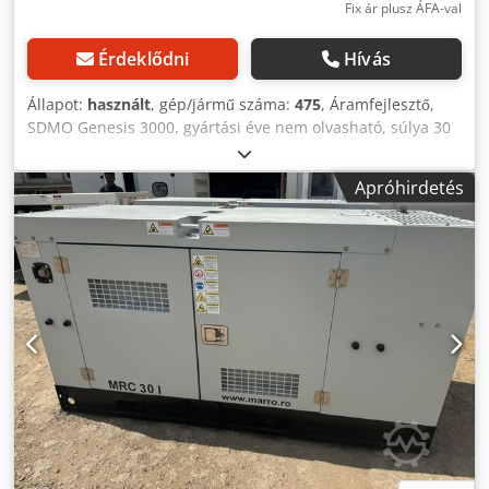
Fix ár plusz ÁFA-val
Érdeklődni
Hívás
Állapot:
használt
, gép/jármű száma:
475
, Áramfejlesztő,
SDMO Genesis 3000, gyártási éve nem olvasható, súlya 30
kg, méretei 58 x 42 x 45 cm, 1 hengeres benzinmotor, 2 x
220 voltos aljzat, karbantartást igényel, beindul.
Apróhirdetés
Dodezcblropfx Akxswa Minden ár tartalmazza a 19%-os
áfát. Ez a leírás nem minősül kötelező érvényű ajánlatnak,
és hibákat tartalmazhat. A megadott adatokra garanciát
nem vállalunk.