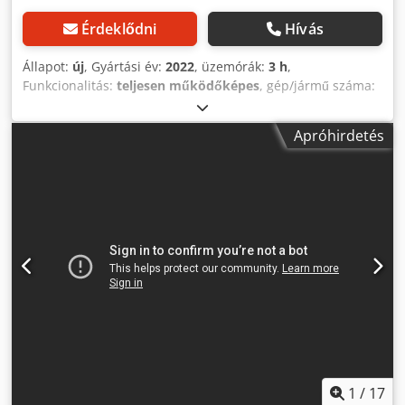
Érdeklődni
Hívás
Állapot:
új
, Gyártási év:
2022
, üzemórák:
3 h
,
Funkcionalitás:
teljesen működőképes
, gép/jármű száma:
D 24553
, össztömeg:
910 kg
, üzemanyagtípus:
dízel
,
tartálykapacitás:
240 l
, szín:
szürke-fekete
, teljesítmény:
60
Apróhirdetés
kW (81,58 LE)
, kimeneti áram:
80 A
, kimeneti feszültség:
400 V
, kimeneti frekvencia:
50 Hz
, kimeneti áram típusa:
Légkondicionáló
, névleges teljesítmény:
52,8 kW (71,79
LE)
, névleges (látszólagos) teljesítmény:
66 kVA
, folyamatos
teljesítmény:
48 kW (65,26 LE)
, folyamatos (látszólagos)
teljesítmény:
60 kVA
, teljes hossz:
2 200 mm
, teljes
szélesség:
1 150 mm
, teljes magasság:
1 400 mm
,
fordulatszám (max.):
1 800 ford/min
, motor gyártó:
Iveco
,
hűtés típusa:
víz
, hengerszám:
4
, Felszereltség:
CE-jelölés
,
## FOGO áramfejlesztő 60/66 kVA – Iveco motor – Leroy
Somer generátor ### Gyártó FOGO ### Motor * Gyártó:
Iveco (Olaszország) * Modell: NEF45SM1A * Károsanyag-
kibocsátási norma: Stage II * 4 hengeres dízelmotor *
Vízhűtéses * Teljesítmény: 60 kW, 1500 fordulat/perc
1
/
17