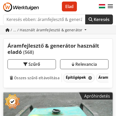
Elad
Keresés
/ ... / Használt áramfejlesztő & generátor
Áramfejlesztő & generátor használt
eladó
(568)
Szűrő
Relevancia
Építőgépek
Áramfejle
Összes szűrő eltávolítása
Apróhirdetés