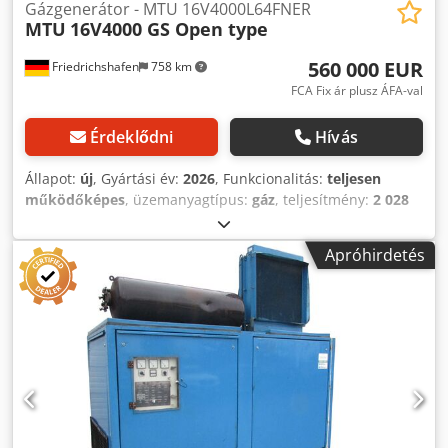
Gázgenerátor - MTU 16V4000L64FNER
MTU
16V4000 GS Open type
560 000 EUR
Friedrichshafen
758 km
FCA Fix ár plusz ÁFA-val
Érdeklődni
Hívás
Állapot:
új
, Gyártási év:
2026
, Funkcionalitás:
teljesen
működőképes
, üzemanyagtípus:
gáz
, teljesítmény:
2 028
kW (2 757,31 LE)
, kimeneti feszültség:
400 V
, kimeneti
frekvencia:
50 Hz
, teljes hossz:
5 500 mm
, teljes szélesség:
Apróhirdetés
2 000 mm
, teljes magasság:
2 600 mm
, fordulatszám
(max.):
1 500 ford/min
, motor gyártó:
MTU
, 5 darab áll
rendelkezésre =A szállítási terjedelem= MTU
16V4000L64FNER generátorszett, 400 V, földgázzal történő
üzemeltetéshez. Gázvezeték, 116–250 mbar bemeneti
nyomással, 1 méteres, rugalmas gumi-fém csatlakozó
tömlővel. Sylomer szalagok készlete a generátorszett
alapra történő rögzítéséhez. Rugalmas csatlakozók készlete
a motor hűtőköri rendszeréhez, karimás csatlakozással.