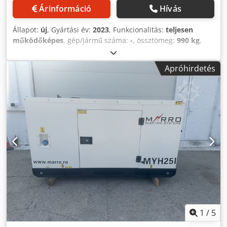
Árinformáció
Hívás
Állapot:
új
, Gyártási év:
2023
, Funkcionalitás:
teljesen
működőképes
, gép/jármű száma:
-
, össztömeg:
990 kg
,
üzemanyagtípus:
dízel
, tartálykapacitás:
90 l
, szín:
világosszürke
, kimeneti áram:
43 A
, kimeneti feszültség:
Apróhirdetés
400 V
, kimeneti frekvencia:
50 Hz
, kimeneti áram típusa:
háromfázisú
, névleges teljesítmény:
32 kW (43,51 LE)
,
névleges (látszólagos) teljesítmény:
41 kVA
, folyamatos
teljesítmény:
29 kW (39,43 LE)
, folyamatos (látszólagos)
teljesítmény:
30 kVA
, teljes hossz:
2 270 mm
, teljes
szélesség:
990 mm
, teljes magasság:
1 200 mm
,
fordulatszám (max.):
1 500 ford/min
, motor gyártó:
CUMMINS
, hűtés típusa:
víz
, generátor 33 kVA, 400 VAC
Dwedpfx Akewyvfijxoa
1
/
5