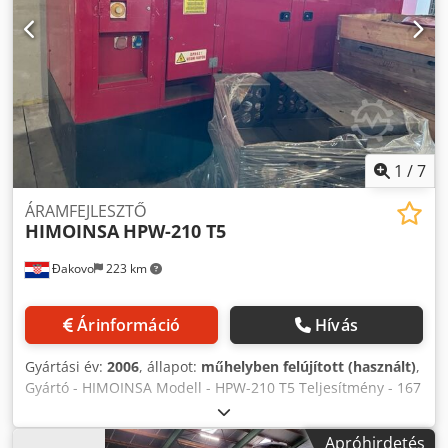
Szállítás és beszámítás bármikor lehetséges az ipari
termékekre. Lukas van Rossum
1
/
7
ÁRAMFEJLESZTŐ
HIMOINSA
HPW-210 T5
Đakovo
223 km
Árinformáció
Hívás
Gyártási év:
2006
, állapot:
műhelyben felújított (használt)
,
Gyártó - HIMOINSA Modell - HPW-210 T5 Teljesítmény - 167
Kw Év - 2006 / felújítva 2019 Motor . PERKINS 6 hengerfej (
Typ - 1300 ) Dwodpfx Ajln Uxuskxja Üzemanyag típusa -
Apróhirdetés