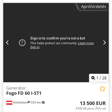
motorteljesítmény 68 kW generátor teljesítménye max. 85
Apróhirdetés
kVA Dsdpsivtazjfx Akxjwa folyadékhűtéses motor
hathengeres méretek (hossz / szélesség / magasság) 270 /
120 / 210 cm súly 1300 kg
1
/
28
Generátor
Fogo
FD 60 I-ST1
13 500 EUR
Hofstetten
335 km
EXW VB plusz ÁFA-val