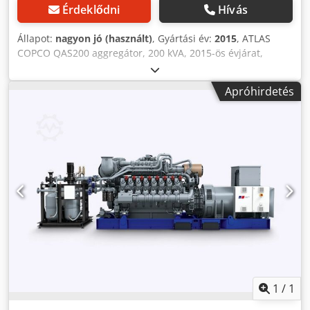
Érdeklődni
Hívás
Állapot:
nagyon jó (használt)
, Gyártási év:
2015
, ATLAS
COPCO QAS200 aggregátor, 200 kVA, 2015-ös évjárat,
szervizelt állapotban Műszaki adatok: Teljesítmény: 200
kVA (160 kW); Gyártási év: 2015; Dwodpfx Akozp H T Hjxsa
Apróhirdetés
Motor: VOLVO PENTA; Üzemidő: 3705 óra. Az aggregátor
tökéletesen működőképes. Nettó ár: 105 000 PLN Bruttó ár:
129 150 PLN A videó linkje alább található.
1
/
1