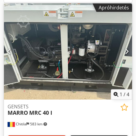
Apróhirdetés
1
/
4
GENSETS
MARRO
MRC 40 I
Chitila
583 km