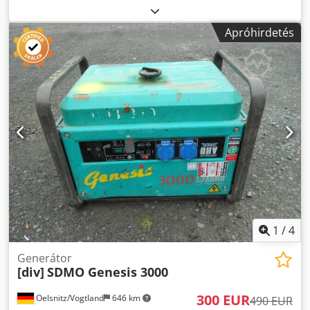
leírás nem minősül kötelező érvényű ajánlatnak, hibákat
tartalmazhat. Az adatokért felelősséget nem vállalunk.
Apróhirdetés
Djdpfxszrw E Es Akxewa
1
/
4
Generátor
[div]
SDMO Genesis 3000
300 EUR
Oelsnitz/Vogtland
646 km
490 EUR