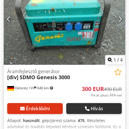
1
/
4
Áramfejlesztő generátor
[div]
SDMO Genesis 3000
300 EUR
Oelsnitz / V.
646 km
490 EUR
Fix ár plusz ÁFA-val
Érdeklődni
Hívás
Állapot:
használt
, gép/jármű száma:
475
, Részletes
adatokat és további képeket kérésre szívesen küldünk. Ez a