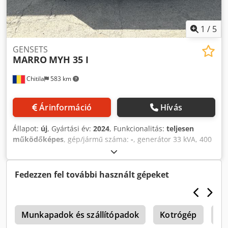
1
/
5
GENSETS
MARRO
MYH 35 I
Chitila
583 km
Árinformáció
Hívás
Állapot:
új
, Gyártási év:
2024
, Funkcionalitás:
teljesen
működőképes
, gép/jármű száma:
-
, generátor 33 kVA, 400
VAC Dedpfxsua Db Ij Akxowa
Fedezzen fel további használt gépeket
0
Munkapadok és szállítópadok
Kotrógép
Ya