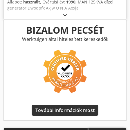
Állapot:
használt
, Gyártási év:
1990
, MAN 125KVA dízel
generátor Dwodpfx Akjw U N A Aoxja
BIZALOM PECSÉT
Werktuigen által hitelesített kereskedők
További információk most