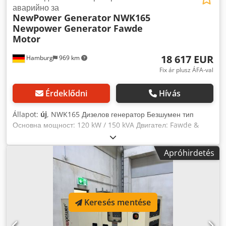
аварийно за
NewPower Generator
NWK165
Newpower Generator Fawde
Motor
18 617 EUR
Hamburg
969 km
Fix ár plusz ÁFA-val
Érdeklődni
Hívás
Állapot:
új
, NWK165 Дизелов генератор Безшумен тип
Основна мощност: 120 kW / 150 kVA Двигател: Fawde &
CA6DF2-19D, 4 цилиндъра, водно охлаждане Dwsdenkau
Njpfx Akxja Свързване: Гнезда и 4P RCD прекъсвач
Apróhirdetés
Капацитет на резервоара: Честота: 50 Hz Напрежение:
400/230 V Тип управление: Електронно Контролер: Comap
Intelilite4 AMF8 вкл. AVR, зарядно за акумулатор, бойлер
Keresés mentése