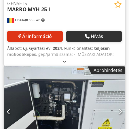
GENSETS
MARRO
MYH 25 I
Chitila
583 km
Árinformáció
Hívás
Állapot:
új
, Gyártási év:
2024
, Funkcionalitás:
teljesen
működőképes
, gép/jármű száma:
-
, MŰSZAKI ADATOK:
Teljes tömeg: 900 kg Üzemanyagtípus: Dízel
Tartálykapacitás: 130 l Szín: törtfehér Teljesítmény: 22,5
Apróhirdetés
kVA (18 kW) készenléti Kimeneti áramerősség: 28,9 A
Kimeneti feszültség: 400 VAC Guobni T Dveua A R Is Sjd
(értelmezhetetlen adat) Kimeneti frekvencia: 50 Hz
Teljesítménytényező: 0,8 Kimeneti áram típusa:
háromfázisú Teljes hossz: 2200 mm Teljes szélesség: 950
mm Dwedpoua A R Iofx Akxsa Teljes magasság: 1250 mm
Motor fordulatszáma: 1500 ford/perc Motor gyártója:
YUCHAI Modell: YCV2.5N35-G20, elektronikus
fordulatszám-szabályzóval Hűtés típusa: vízhűtés
Generátor: WATTEK WHI184E modell, 50Hz/3