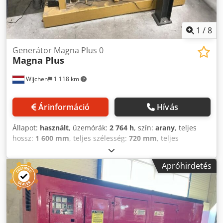
csatlakozás után az üzenet eltűnik. Megtekintés és
próbaüzem előzetes időpont egyeztetés után bármikor
lehetséges. További kérdések esetén szívesen állunk
1
/
8
rendelkezésére telefonon vagy üzenetben.
Generátor Magna Plus 0
Magna Plus
Wijchen
1 118 km
Árinformáció
Hívás
Állapot:
használt
, üzemórák:
2 764 h
, szín:
arany
, teljes
hossz:
1 600 mm
, teljes szélesség:
720 mm
, teljes
magasság:
1 300 mm
, Üres súly: 600 kg Dwsdpfx Akozrg
Ntexsa Ár: Érdeklődjön - Gyártási év: 0 - Dokumentáció
Apróhirdetés
elérhető: Nem - CE jelölés: Van - CE tanúsítvány: Nincs -
Sorozatszám: 650863 - Üzemórák: 2764 - Szállítási méretek:
1600 mm x 720 mm x 1300 mm (h x sz x m) - Szállítási súly
[kg]: 600 kg - Szállítási csomagok [db]: 1 Pénzügyi
információk ÁFA: A feltüntetett ár az áfát nem tartalmazza.
ÁFA/különadó: Vállalkozások számára az áfa levonható.