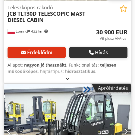
Teleszkópos rakodó
JCB
TLT30D TELESCOPIC MAST
DIESEL CABIN
30 900 EUR
Łomno
432 km
VB plusz ÁFA-val
Érdeklődni
Hívás
Állapot:
nagyon jó (használt)
, Funkcionalitás:
teljesen
működőképes
, hajtástípus:
hidrosztatikus
,
üzemanyagtípus:
dízel
, szín:
sárga
, össztömeg:
8 200 kg
,
saját tömeg:
5 200 kg
, emelési magasság:
4 450 mm
,
Apróhirdetés
gumiabroncs állapota:
100 százalék
, oszlop típusa:
teleszkópos
, Gyártási év:
2022
, üzemórák:
3 158 h
, teljes
hossz:
3 200 mm
, teljes szélesség:
1 300 mm
, teljes
magasság:
2 200 mm
, első gumi méret:
27X10-12
, hátsó
gumiabroncs méret:
23X9-10
, teher súlypontja:
600 mm
,
építési magasság:
2 200 mm
, villa hossza:
1 500 mm
,
villakeret szélessége:
1 100 mm
, teherbírás:
3 000 kg
,
motor gyártó:
KOHLER
, Első gumiabroncs típusa: