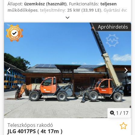
Állapot:
üzemkész (használt)
, Funkcionalitás:
teljesen
működőképes
, teljesítmény:
25 kW (33,99 LE)
, Gyártási év:
1990
, üzemórák:
5 700 h
, Bobcat 741 Deutz 29,5 LE
motorral 5700 üzemóra, gyártási év kb. 1990 Dsdpfx Adey
Apróhirdetés
Skqwjrsck Kanál
1
/
17
Teleszkópos rakodó
JLG
4017PS ( 4t 17m )