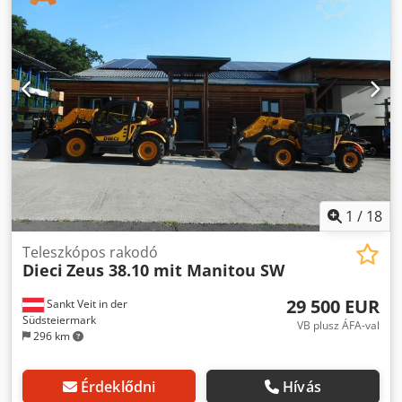
szerint: 4871 üzemóra 2,2 tonnás emelési kapacitás 5
méteres emelési magasság Dsdpfozr En Isx Adrsck 56 kW 2
fokozatú hidrosztatikus hajtás Mindössze 198 cm építési
magasság Mindössze 190 cm építési szélesség -
Tartalmazza a villát - Mechanikus gyorscsatlakozó -
Kiegészítő hidraulikus kör a villa tartójáig - Négykerék-
hajtás - 3 kormánymód - Joystick vezérlés - Tolatókamera -
Fűtött kabin - Világítás, irányjelzővel - Azonnal használatba
vehető - Jó állapotú gumiabroncsok - Tartalmazza a holland
közúti engedélyt Eladási ár: 21.900,-- netto Kedvező
szállítási lehetőség is! Felár ellenében új kanállal vagy új
munkakosárral is!
1
/
18
Teleszkópos rakodó
Dieci
Zeus 38.10 mit Manitou SW
29 500 EUR
Sankt Veit in der
Südsteiermark
VB plusz ÁFA-val
296 km
Érdeklődni
Hívás