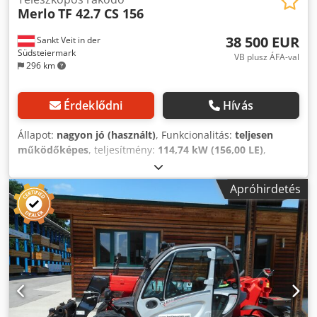
Merlo
TF 42.7 CS 156
38 500 EUR
Sankt Veit in der
Südsteiermark
VB plusz ÁFA-val
296 km
Érdeklődni
Hívás
Állapot:
nagyon jó (használt)
, Funkcionalitás:
teljesen
működőképes
, teljesítmény:
114,74 kW (156,00 LE)
,
üzemanyagtípus:
dízel
, emelési teljesítmény:
4 200 kg/m
,
emelési magasság:
7 000 mm
, Gyártási év:
2015
,
Apróhirdetés
üzemórák:
4 884 h
, Felszereltség:
differenciálzár, fedélzeti
számítógép, fülke, kiegészítő fényszórók, raklapvillák,
utánfutó vonófej, összkerékhajtás
, Teleszkópos
rakodógép MERLO TF 42.7 CS (Turbofarmer) Gyártási év:
2015 Üzemórás számláló szerint: 4884 óra Dodpjzl T Upofx
Adrock 156 LE Deutz motor 40 km/h hidrosztatikus hajtás 7
méteres emelési magasság 4,2 tonnás emelőképesség -
Tartalmazza a raklapvillát - Kiegészítő hidraulikus kör a
villa tartókeretéig - Hidraulikus gyorscsatlakozó -