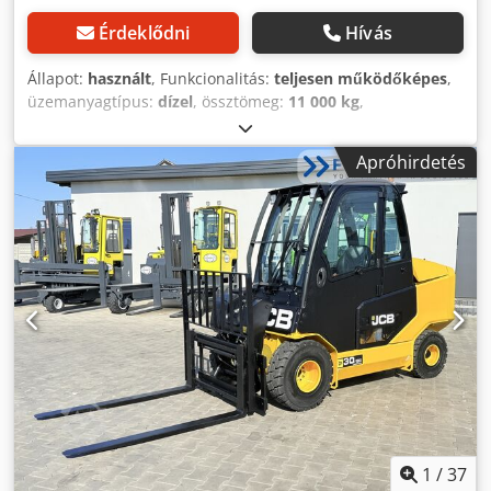
Érdeklődni
Hívás
Állapot:
használt
, Funkcionalitás:
teljesen működőképes
,
üzemanyagtípus:
dízel
, össztömeg:
11 000 kg
,
tengelyelrendezés:
4x4
, első forgalomba helyezés:
07/1980
, Gyártási év:
1980
, üzemórák:
28 000 h
,
Apróhirdetés
összkerékhajtás Dsdpsi Tmhlsfx Adrsck
1
/
37