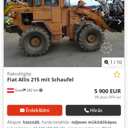
Perkins motor! Dcjdpfx Adszk Alhjrsk - Powershift váltó! -
Villa tartozék - Mechanikus gyorscsatlakozó - Kiegészítő
hidraulikus kör a villatartóig - Hidraulikus támasztólábak -
Fűtött kabin - Világítási rendszer irányjelzővel - Joystick
vezérlés - Négykerék-hajtás - 3 kormányzási mód - azonnal
használatba vehető - jó gumik - CE jelölés Ár: 23.900,--
nettó Kedvező szállítási lehetőség is! Új kanál vagy új
munkakosár is beszámítható, felár ellenében!
1
/
10
Rakodógép
Fiat
Allis 215 mit Schaufel
5 900 EUR
Gnas
282 km
VB plusz ÁFA-val
Érdeklődni
Hívás
Állapot:
használt
, Funkcionalitás:
teljesen működőképes
,