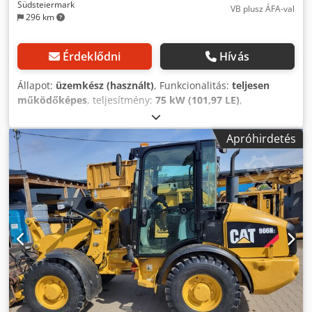
Südsteiermark
VB plusz ÁFA-val
296 km
Érdeklődni
Hívás
Állapot:
üzemkész (használt)
, Funkcionalitás:
teljesen
működőképes
, teljesítmény:
75 kW (101,97 LE)
,
üzemanyagtípus:
dízel
, emelési teljesítmény:
3 000 kg/m
,
emelési magasság:
10 000 mm
, Gyártási év:
2012
,
Apróhirdetés
üzemórák:
2 421 h
, Felszereltség:
fülke, kiegészítő
fényszórók, raklapvillák, utánfutó vonófej,
összkerékhajtás
, MANITOU MT 1030 teleszkópos
rakodógép Gyártási év: 2012 2421 üzemóra (valós,
dokumentált üzemóra) 3 tonnás emelőképesség 10
méteres emelési magasság 74,5 kW-os Perkins motor -
egyszerű, mechanikus teleszkópos rakodógép! - villa
tartozék Dcedpfx Adjy Stt Ijrsk - kiegészítő hidraulikus kör a
villa tartójáig - támasztólábak - összkerék-hajtás - 3
kormányzási mód - fűtéssel ellátott kabin - világítási
rendszer irányjelzővel - jó állapotú gumiabroncsok! -
azonnal használatba vehető! Eladási ár: 26 900,– nettó