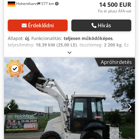
14 500 EUR
Hohenthann
577 km
Fix ár plusz ÁFA-val
Érdeklődni
Hívás
Állapot:
új
, Funkcionalitás:
teljesen működőképes
,
teljesítmény:
18,39 kW (25,00 LE)
, össztömeg:
2 200 kg
, Ez
a hirdetés kizárólag tájékoztató célokat szolgál, és nem
minősül jogi értelemben vett ajánlatnak. A H180 modell
Apróhirdetés
ideális eszköz a mezőgazdaság, az építőipar, az
elektromos, vízvezeték-szerelési, javítási és hasonló
területeken való használatra. Garanciaidő lejárta után is
biztosítjuk a készülék szervizelését. A homlokrakodókat
európai mérnökök felügyelete alatt, európai
szabványoknak megfelelően gyártjuk. A készülék robusztus
szerkezettel rendelkezik, és minden körülmény között
használható. Dcedpfx Adsyk Edzorek MÉRETEK ÉS SÚLY:
Hossz (munkaeszközök nélkül): 3,5 m Hossz (standard
kanállal): 4,25 m Teljes szélesség: 1,1 m Teljes magasság:
max. 2,4 m / min. 1,7 m Saját tömeg (kanál nélkül): 2200 kg
Tengelytáv: 1,86 m Nyomtáv: 1,55 m Gumiabroncsok: