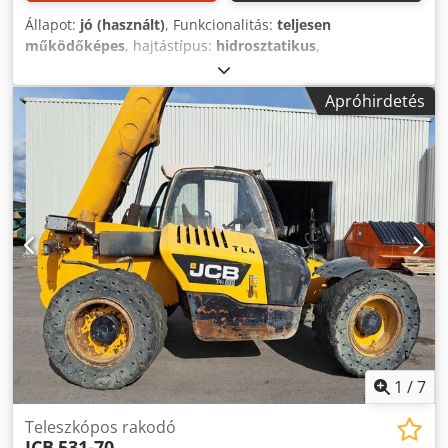
Állapot:
jó (használt)
, Funkcionalitás:
teljesen
működőképes
, hajtástípus:
hidrosztatikus
,
üzemanyagtípus:
dízel
, maximális teherbírás:
3 800 kg
,
emelési magasság:
10 000 mm
, Gyártási év:
2015
,
Apróhirdetés
üzemórák:
3 808 h
, Felszereltség:
raklapvillák,
szabványkanál
, Teleszkópos rakodógép DIECHI ZEUS 38.10
Rakodógép 1: Gyártási év: 2015, óra szerint 3808 üzemóra
Rakodógép 2: Gyártási év: 2016, óra szerint 2923 üzemóra
10 méteres emelési magasság 3,8 tonnás emelőképesség
85 kW-os Kubota motor 2 fokozatú hidrosztatikus hajtás
Dsdozrd R Iepfx Adrjck - Manitou gyorscsatlakozó - Kanál -
Villa - Kiegészítő hidraulikacsatlakozás a villatartóig -
Joystick vezérlés - Négykerék-hajtás - 3 kormányzási mód -
Fűtött kabin - Világítás - Azonnal használatba vehető - Jó
állapotú gép - CE jelöléssel Eladási ár: 29.500,- netto /
darab! Kedvező szállítási feltételek is lehetségesek! Felár
ellenében új munkakosár vagy új könnyűáru-kanál is
igényelhető!
1
/
7
Teleszkópos rakodó
JCB
531-70