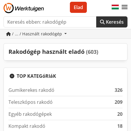
Elad
Keresés
/ ... / Használt rakodógép
Rakodógép használt eladó
(603)
TOP KATEGóRIáK
Gumikerekes rakodó
326
Teleszkópos rakodó
209
Egyéb rakodógépek
20
Kompakt rakodó
18