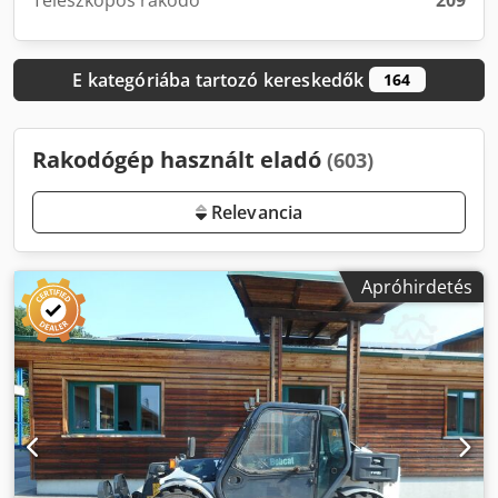
Teleszkópos rakodó
209
E kategóriába tartozó kereskedők
164
Rakodógép használt eladó
(603)
Relevancia
Apróhirdetés