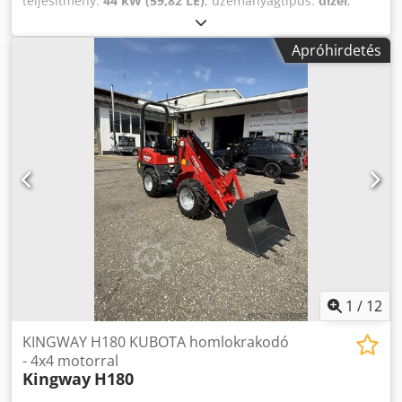
teljesítmény:
44 kW (59,82 LE)
, üzemanyagtípus:
dízel
,
hajtástípus:
Diesel
, Kerékes rakodógép Állapot: Üzemkész
és teljesen működőképes Dsdpfezknuusx Adrock Műszaki
Apróhirdetés
állapot: normál Leírás: Kerékes rakodógép FIAT - ALLIS –
Modell 215 – 4x4 kerékes rakodógép – Gyártási év
ismeretlen – Kb. 60 LE-s, 3 hengeres FIAT dízelmotor – 3
előremeneti fokozat – 1 hátrameneti fokozat – A fék rossz
állapotban van, de működik – Kiegészítő hidraulika a
villaadapterig – A motor és a váltó jó állapotban van – A
hidraulika is rendben van – TARTALMAZZA a rakodólapot
és az Euro-keretet a villához. Rakodólap, 3. hidraulika kör,
fűtés, zárt kabin, 2 fokozatú hidrosztatikus hajtás
1
/
12
KINGWAY H180 KUBOTA homlokrakodó
- 4x4 motorral
Kingway
H180