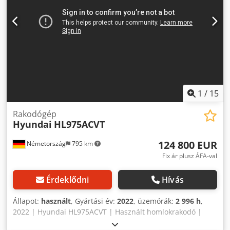
meghajtás – kabin – fűtés – világítás – kiegészítő hidraulika,
akár villaadapterig, 3. szelep – összecsukható kanállal –
elöl lévő gumik 80% – hátul lévő gumik 80% – jó állapot –
légkompresszor a hátul 3. szelep, fűtés, teljes kabin,
1
/
15
Rakodógép
Hyundai
HL975ACVT
124 800 EUR
Németország
795 km
Fix ár plusz ÁFA-val
Érdeklődni
Hívás
Állapot:
használt
, Gyártási év:
2022
, üzemórák:
2 996 h
,
2022 | Hyundai HL975ACVT | Használt homlokrakodó |
2996 üzemóra 📍Helyszín: Németország 🚛 Szállítás