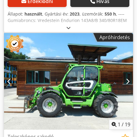
Érdeklődni
Hívás
Állapot:
használt
, Gyártási év:
2023
, üzemórák:
550 h
, ----
Gumiabroncs: Vredestein Endurion 143A8/B 340/80R18EM
Z-kinematika Hidraulikus, gyorscsere-berendezés
Emelőkeret (Z-kinematika) 2200 mm Standard rádió
Apróhirdetés
Tartalmazza a kanalat Tartalmazza a villát Helyszín: Passau
Dcedpfx Adszr Tucsrjk
1
/
19
Teleszkópos rakodó