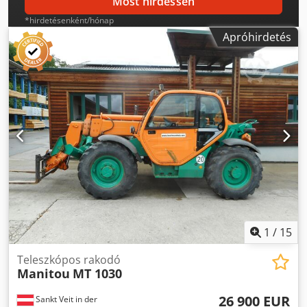
Most hirdessen
*hirdetésenként/hónap
Apróhirdetés
1
/
15
Teleszkópos rakodó
Manitou
MT 1030
26 900 EUR
Sankt Veit in der