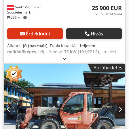
25 900 EUR
Sankt Veit in der
Südsteiermark
VB plusz ÁFA-val
296 km
Érdeklődni
Hívás
Állapot:
jó (használt)
, Funkcionalitás:
teljesen
működőképes
, teljesítmény:
75 kW (101,97 LE)
, emelési
teljesítmény:
4 000 kg/m
, emelési magasság:
16 700 mm
,
Gyártási év:
2008
, üzemórák:
6 462 h
, Felszereltség:
Apróhirdetés
fedélzeti számítógép, fülke, raklapvillák,
összkerékhajtás
, 2 db JLG 4017PS teleszkópos rakodógép
Gyártási év: 2008 Gép 1: az óra szerint 6462 üzemóra Gép
2: az óra szerint 7656 üzemóra 4 tonnás emelőképesség
16,7 méteres emelési magasság 35 km/h 74,5 kW-os
Perkins motor - Tartalmazza a villát Dcodpfx Adozlidmorek
- Mechanikus gyorscsatlakozó - Kiegészítő hidraulikus kör a
villa tartójáig - Hidraulikus támasztólábak - Hidraulikus
szintkiegyenlítés - Karral vezérelhető - Négykerék-hajtás - 3
kormánymód - Fűtött kabin - Világítási rendszer