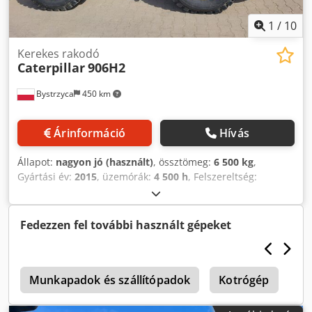
Kedvező szállítási feltételek is lehetségesek! Felár
ellenében új kanállal vagy új munkakosárral is
1
/
10
megvásárolható!
Kerekes rakodó
Caterpillar
906H2
Bystrzyca
450 km
Árinformáció
Hívás
Állapot:
nagyon jó (használt)
, össztömeg:
6 500 kg
,
Gyártási év:
2015
, üzemórák:
4 500 h
, Felszereltség:
raklapvillák
, CAT 906 Djdpoztb R Iofx Adrock 2015 4500
üzemóra Kanál és villa tartozék
Fedezzen fel további használt gépeket
Munkapadok és szállítópadok
Kotrógép