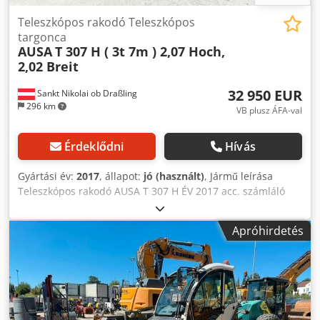
Teleszkópos rakodó Teleszkópos
targonca
AUSA
T 307 H ( 3t 7m ) 2,07 Hoch,
2,02 Breit
32 950 EUR
Sankt Nikolai ob Draßling
296 km
VB plusz ÁFA-val
Érdeklődni
Hívás
Gyártási év:
2017
, állapot:
jó (használt)
, Jármű leírása
Teleszkópos rakodó AUSA T 307 H ÉV 2017 acc. számláló
8,832 óra 3 tonna emelőkapacitás 7 méteres emelési
magasság Dcodpfxomxkatj Adrsk 63 KW Kubota
Apróhirdetés
turbómotor mindössze 2,07 méter belmagasság mindössze
2,02 méter teljes szélesség - markológéppel együtt -
földlapáttal együtt - raklapvillával együtt - hidr.
gyorscsatlakozó - 3. kör a targoncához - összkerékhajtás - 3
kormányzási mód - joystickos működtetés - Azonnal
használatra kész - eredeti festés - NL közúti nyilvántartás