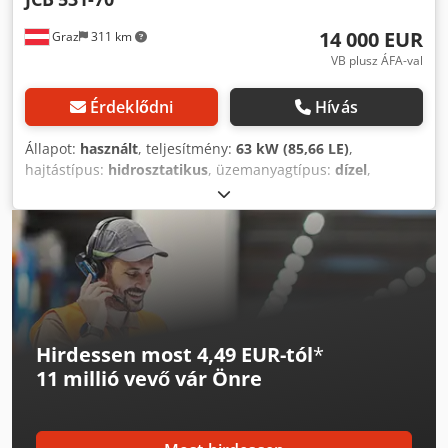
14 000 EUR
Graz
311 km
VB plusz ÁFA-val
Érdeklődni
Hívás
Állapot:
használt
, teljesítmény:
63 kW (85,66 LE)
,
hajtástípus:
hidrosztatikus
, üzemanyagtípus:
dízel
,
Gyártási év:
2014
, üzemórák:
5 660 h
, gép/jármű száma:
JCB5AAWGA02338172
, JCB 531-70 teleszkópos rakodó
eladó Eladásra kínálunk egy masszív és sokoldalúan
használható JCB 531-70 teleszkópos rakodót. Műszaki
adatok Gyártó: JCB Modell: 531-70 Teherbírás: 3 100 kg
Dcsdpfx Adozd Rqrsrjk Emelési magasság: 7,0 m
Meghajtás: összkerékhajtás Hidrosztatikus hajtás
Hirdessen most 4,49 EUR-tól
*
11 millió vevő
vár Önre