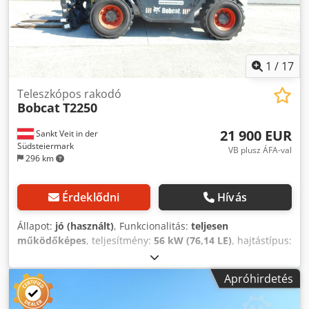
1
/
17
Teleszkópos rakodó
Bobcat
T2250
21 900 EUR
Sankt Veit in der
Südsteiermark
VB plusz ÁFA-val
296 km
Érdeklődni
Hívás
Állapot:
jó (használt)
, Funkcionalitás:
teljesen
működőképes
, teljesítmény:
56 kW (76,14 LE)
, hajtástípus:
hidrosztatikus
, üzemanyagtípus:
dízel
, emelési
teljesítmény:
2 200 kg/m
, Gyártási év:
2008
, üzemórák:
Apróhirdetés
4 871 h
, Felszereltség:
fülke, raklapvillák
, BOBCAT T2250
teleszkópos rakodógép Gyártási év: 2008 Óraszámláló