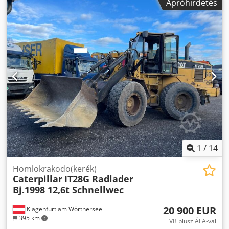
Apróhirdetés
1
/
14
Homlokrakodo(kerék)
Caterpillar
IT28G Radlader
Bj.1998 12,6t Schnellwec
20 900 EUR
Klagenfurt am Wörthersee
395 km
VB plusz ÁFA-val