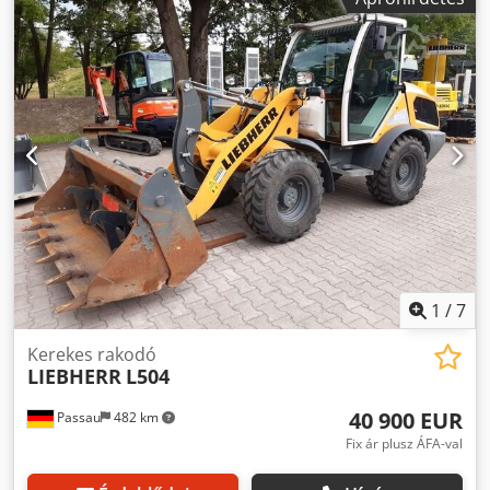
Helyszín: Passau Dodezr Tupepfx Adrjck
1
/
7
Kerekes rakodó
LIEBHERR
L504
40 900 EUR
Passau
482 km
Fix ár plusz ÁFA-val