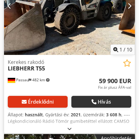
Eladási ár: 32.950,-- nettó Olcsó szállítás is lehetséges !!!
1
/
10
Kerekes rakodó
LIEBHERR
T55
59 900 EUR
Passau
482 km
Fix ár plusz ÁFA-val
Érdeklődni
Hívás
Állapot:
használt
, Gyártási év:
2021
, üzemórák:
3 608 h
, ----
Légkondicionáló Rádió Tömör gumibetéttel ellátott CAMSO
MPT 793S 375/85-24 gumiabroncsok Hidraulikus
gyorscsere rendszer Többfunkciós tartó a fülkében
Apróhirdetés