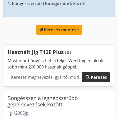
Böngésszen a(z)
kategóriáink
között
Keresés mentése
Használt Jlg T12E Plus
(0)
Most már böngészheti a teljes Werktuigen oldalt
több mint 200 000 használt géppel.
Keresés
Böngésszen a legnépszerűbb
gépelnevezések között:
Jlg 1200Sjp