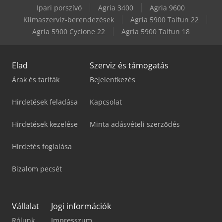
Ipari porszívó
Agria 3400
Agria 9600
Jlg Toucan T12E
Klímaszerviz-berendezések
Agria 5900 Taifun 22
Agria 5900 Cyclone 22
Agria 5900 Taifun 18
Jlg X20J Plus
Elad
Szerviz és támogatás
Árak és tarifák
Bejelentkezés
Hirdetések feladása
Kapcsolat
Hirdetések kezelése
Minta adásvételi szerződés
Hirdetés foglalása
Bizalom pecsét
Vállalat
Jogi információk
Rólunk
Impresszum