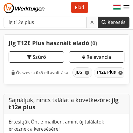
Elad
Keresés
Jlg T12E Plus használt eladó
(0)
Szűrő
Relevancia
JLG
T12E Plus
Összes szűrő eltávolítása
Sajnáljuk, nincs találat a következőre:
jlg
t12e plus
Értesítjük Önt e-mailben, amint új találatok
érkeznek a keresésére!