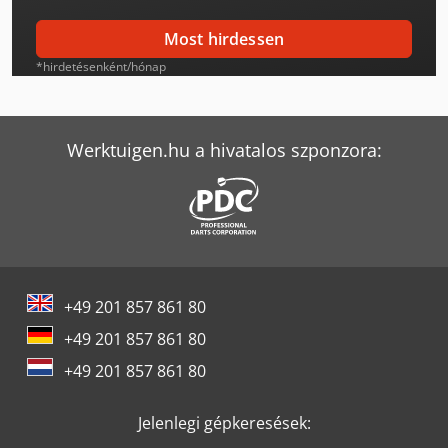
Jlg E400Ajpn
Most hirdessen
Jlg E450Aj
*hirdetésenként/hónap
Jlg E600Jp
Jlg Ecolift
Werktuigen.hu a hivatalos szponzora:
Jlg H340Aj
Jlg H800Aj
Jlg M600Jp
+49 201 857 861 80
Jlg Ollós Emelő
+49 201 857 861 80
Jlg Pecolift
+49 201 857 861 80
Jlg R4045
Jelenlegi gépkeresések:
Jlg Teleszkópos Rakodó