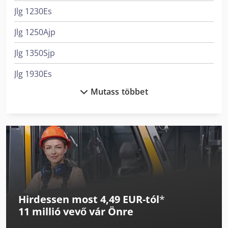
Jlg 1230Es
Jlg 1250Ajp
Jlg 1350Sjp
Jlg 1930Es
Mutass többet
Jlg 260Mrt
Jlg 2646Es
Jlg 3246Es
Jlg 450Aj
Jlg 600Aj
Hirdessen most 4,49 EUR-tól
*
Jlg 800Aj
11 millió vevő
vár Önre
Jlg E300Ajp