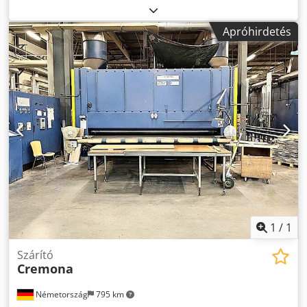
esztergagépsor, rönkközpontosítóval, lemezkiemelővel és
lemezvágó ollóval. Műszaki állapot: Nagyon jó, egy alapos,
Apróhirdetés
teljeskörű felújítás után. Műszaki adatok: - Rönk maximális
átmérője: 100 cm, 70 cm a központosítóval - Maximális
leoldási hossz: 1450 mm Dodpjzphghsfx Ap Heck
1
/
1
Szárító
Cremona
Németország
795 km