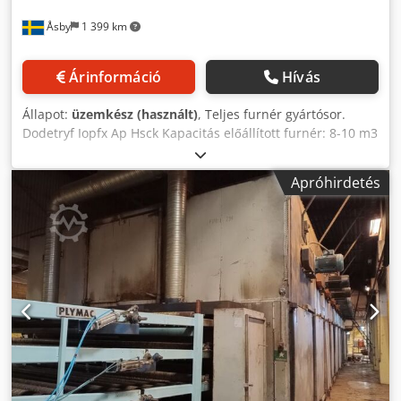
Åsby
1 399 km
Árinformáció
Hívás
Állapot:
üzemkész (használt)
, Teljes furnér gyártósor.
Dodetryf Iopfx Ap Hsck Kapacitás előállított furnér: 8-10 m3
óránként Méret furnérlemezek: Hossza 2,62 m, minimális
szélessége 0,5 méter. Maximális átmérő: 62 cm Maximális
Apróhirdetés
rönkhossz: 6 méter ( hosszabb rönk, ha a rönkbefogót
átépítik ) Főbb alkatrészek: - A fűrészáru, amelyből a
fűrészáru készül: - Rönkfelvétel kérgtelenítővel és
tomporszűkítővel. - Furnérhámozó rendszer - Furnérszárító
- Szállítórendszer minőségi válogatáshoz,
rakodóegységekkel - forgácsológépek a vágási hulladék
forgácsolásához