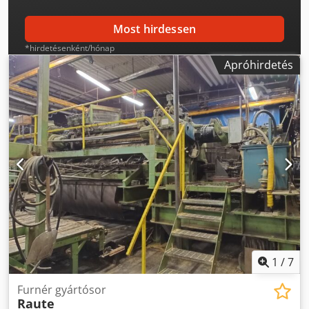
Most hirdessen
*hirdetésenként/hónap
Apróhirdetés
1
/
7
Furnér gyártósor
Raute