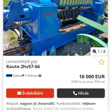
1
/
8
Lemezlefejtő gép
Raute
2hv57-66
16 000 EUR
Tallinn
1 410 km
EXW Fix ár plusz ÁFA-val
Érdeklődni
Hívás
Állapot:
nagyon jó (használt)
, Funkcionalitás:
teljesen
működőképes
, Raute 2HV57-66 lemeztekercs-leoldó