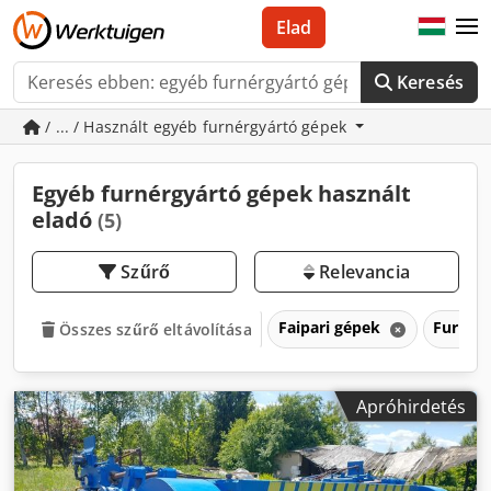
Elad
Keresés
/ ... / Használt egyéb furnérgyártó gépek
Egyéb furnérgyártó gépek használt
eladó
(5)
Szűrő
Relevancia
Faipari gépek
Furnér
Összes szűrő eltávolítása
Apróhirdetés