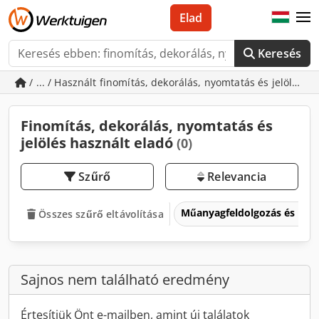
Elad
Keresés
/ ... / Használt finomítás, dekorálás, nyomtatás és jelölés
Finomítás, dekorálás, nyomtatás és
jelölés használt eladó
(0)
Szűrő
Relevancia
Műanyagfeldolgozás és mű
Összes szűrő eltávolítása
Sajnos nem található eredmény
Értesítjük Önt e-mailben, amint új találatok