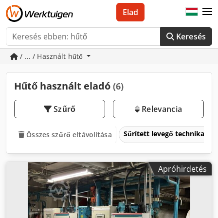
Elad
Keresés
/ ... / Használt hűtő
Hűtő használt eladó
(6)
Szűrő
Relevancia
Sűrített levegő technika
Összes szűrő eltávolítása
Apróhirdetés