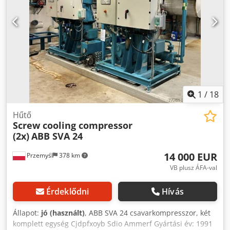
1
/
18
Hűtő
Screw cooling compressor
(2x)
ABB SVA 24
14 000 EUR
Przemyśl
378 km
VB plusz ÁFA-val
Érdeklődni
Hívás
Állapot:
jó (használt)
, ABB SVA 24 csavarkompresszor, két
komplett egység Cjdpfxoyb Sdio Ammerf Gyártási év: 1991