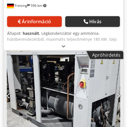
Freising
596 km
Árinformáció
Hívás
Állapot:
használt
, Légkondenzátor egy ammónia-
hűtőberendezésből, maximális teljesítménye 180 kW. Gép
(kiegészítő): Hűtő. Ventilátoronkénti teljesítmény: 2 kW.
Elhelyezkedés / pozíció: Szabadtéri, helyszíni felszerelésre.
Apróhirdetés
Alap konstrukció: Ház ventilátorokkal és hűtőkkel.
Felszereltség: 3 ventilátor, Alpin főkapcsoló. Crodpfx
Aoxzqtuemmsf