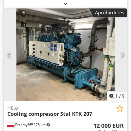
Német gyártmány Jó működési állapotban
Apróhirdetés
1
/
9
Hűtő
Cooling compressor
Stal KTK 207
12 000 EUR
Przemyśl
378 km