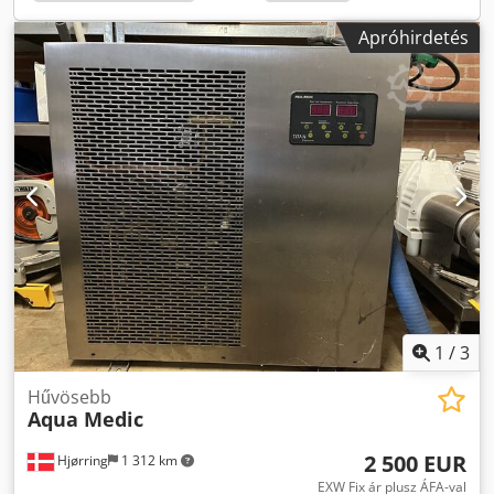
szívóoldali nyomás: 16 bar Maximum nyomóoldali nyomás:
28 bar Elektromos adatok Feszültség: 3x380/415V 50 Hz
Apróhirdetés
Névleges teljesítmény: 64,5 kW Max. elektromos áram: 118
Amper Védettségi osztály: IP54 LCD kezelőpanel: Carel
PGD0000f00 Vezérlő: Carel PC02000AM0 Finanszírozás
saját bankunkon keresztül is lehetséges. komplett-
konzept.leasingo.de További új és használt
hűtőberendezések – látogasson el webshopunkba!
Nemzetközi szállítási díjak kérésre!
1
/
3
Hűvösebb
Aqua Medic
2 500 EUR
Hjørring
1 312 km
EXW Fix ár plusz ÁFA-val