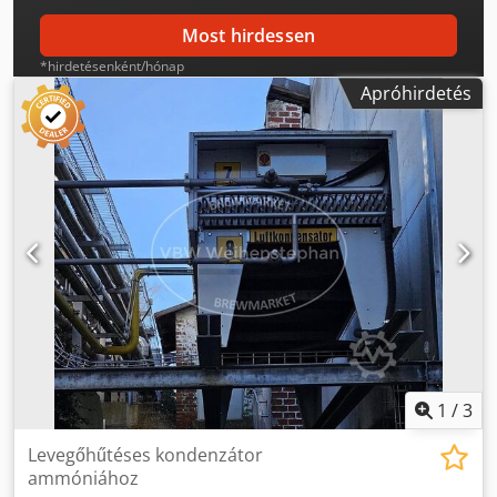
szerelvényekkel, valamint 1. párologtató (sörvízhűtő
hőcserélő), és 2. párologtató (jéghűtő hőcserélő) Tömeg:
Most hirdessen
780 kg
*hirdetésenként/hónap
Apróhirdetés
1
/
3
Levegőhűtéses kondenzátor
ammóniához