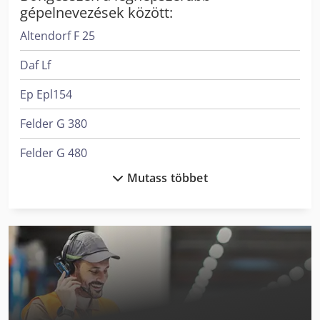
gépelnevezések között:
Altendorf F 25
Daf Lf
Ep Epl154
Felder G 380
Felder G 480
Mutass többet
Gea Hőcserélő
Hsm Iratmegsemmisítő
Huvema Hu 230 Dg
Huvema Hu 315 Ask
Huvema Hu 370 Psk