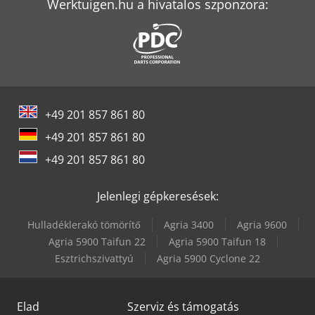
Werktuigen.hu a hivatalos szponzora:
Tec Freetec
Tec Rotec
Volvo Fh 400
Weinbrenner Tsv 6/3050
+49 201 857 861 80
+49 201 857 861 80
+49 201 857 861 80
Jelenlegi gépkeresések:
Hulladéklerakó tömörítő
Agria 3400
Agria 9600
Agria 5900 Taifun 22
Agria 5900 Taifun 18
Esztrichszivattyú
Agria 5900 Cyclone 22
Elad
Szerviz és támogatás