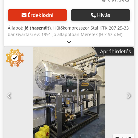
VB plusz ÁFA-val
Érdeklődni
Hívás
Állapot:
jó (használt)
, Hűtőkompresszor Stal KTK 207 25-33
bar Gyártási év: 1991 Jó állapotban Méretek (H x Sz x M):
4700x2200x1450 mm Credpfx Amjyb Rquomsf
Apróhirdetés