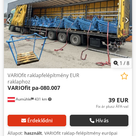
1
/
8
VARIOfit raklapfelépítmény EUR
raklaphoz
VARIOfit
pa-080.007
39 EUR
Aumühle
431 km
Fix ár plusz ÁFA-val
Érdeklődni
Hívás
Állapot:
használt
, VARIOfit raklap-felépítmény európai