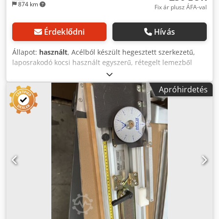
874 km
Fix ár plusz ÁFA-val
Érdeklődni
Hívás
Állapot:
használt
, Acélból készült hegesztett szerkezetű,
laposrakodó kocsi használt egyszerű, rétegelt lemezből
készült rakfelület 5°-os dőlésszög Oldalsó védőkeret
magassága: 915 mm A kocsi porszórásos festéssel, RAL
Apróhirdetés
5010, enciánkék színben van ellátva tartósan, felületi
védelemmel ellátva ütés- és karcálló termoplasztikus
gumiból készült gumiabroncs, műanyag felnin nagy
pontosságú, hornyos golyóscsapággyal, szürke színben,
nyomtalan szál- és ládvédő 2 darab kormányozható görgő,
kerek rögzítővel, és 2 darab fix görgő 1500 x 370
Kerékátmérő (mm): 200 x 40 Cjdpfxezk Nr Ij Ahqjrf
Terhelhetőség (kg): 500 Súly (kg): 47,5 Méretek (SzxMxM,
mm): 1500 x 680 x 1200 Elérhetőség: rövid határidővel
Tárolóhely: Flörsheim