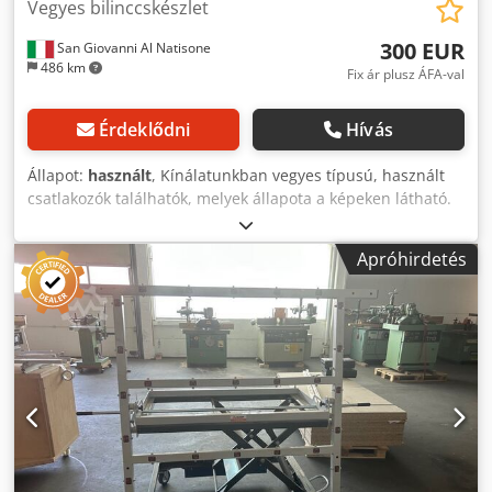
Vegyes bilinccskészlet
300 EUR
San Giovanni Al Natisone
486 km
Fix ár plusz ÁFA-val
Érdeklődni
Hívás
Állapot:
használt
, Kínálatunkban vegyes típusú, használt
csatlakozók találhatók, melyek állapota a képeken látható.
Cedpozkfvvofx Ahqorf
Apróhirdetés