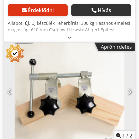
Érdeklődni
Hívás
Állapot:
új
, Új készülék Teherbírás: 300 kg Hasznos emelési
magasság: 610 mm Csdpow I Uzwsfx Ahqerf Építési
magasság: 400 mm Váz: 1200 x 740 mm Teljes magasság:
1.010 mm Súly: 70 kg 4 stabil poliamid görgő, ebből 2
Apróhirdetés
rögzítőfékkel Az emelőasztal a megfelelő lappal igény
szerint felszerelhető. A munkalap rögzítéséhez szükséges
furatok a keretben már megtalálhatóak. Elérhetőség: rövid
határidővel Raktárhely: Flörsheim Az ár tartalmazza a
Németországon belüli szállítást.
1
/
2