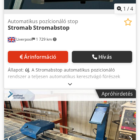
1
/
4
Automatikus pozícionáló stop
Stromab
Stromabstop
Liverpool
1 729 km
Árinformáció
Hívás
Állapot:
új
, A Stromabstop automatikus pozicionáló
rendszer a teljesen automatikus keresztvágó fűrészek
gyártása terén szerzett sokéves ipari tapasztalatból
született. Az egyszerű használatra tervezett és különböző
Apróhirdetés
alkalmazásokban kompatibilis Stromabstop precíziós
vágást alkalmaz a mérés és jelölés fáradalmai nélkül. Ez az
intuitív pozícionáló stop következetes pontossággal
racionalizálja a műveleteket, legyen szó vágásról, fúrásról
vagy más feladatokról. A programozás könnyedén
elvégezhető a felhasználóbarát érintőképernyős
vezérlőpanel segítségével, az USB-csatlakozás pedig a