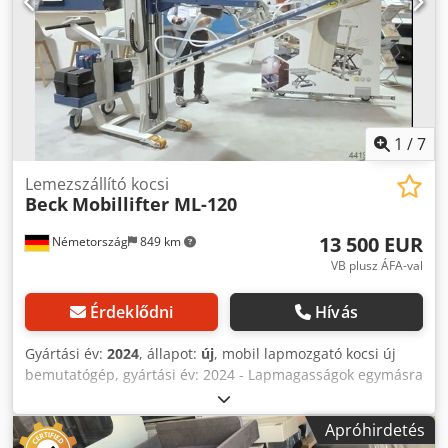
1
/
7
Lemezszállító kocsi
Beck
Mobillifter ML-120
13 500 EUR
Németország
849 km
VB plusz ÁFA-val
Érdeklődni
Hívás
Gyártási év:
2024
, állapot:
új
, mobil lapmozgató kocsi új
bemutatógép, gyártási év: 2024 - Lapmagasságok egymásra
rakása 1600 mm-ig, elektromos meghajtás - Billentési szög
előre-hátra 100°, elektromosan működtetve - Fejcsukló
Apróhirdetés
elforgatási szög jobbra-balra 180° - Fejcsukló teljes