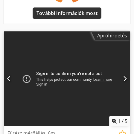
rácsos gyártás • Raklap- és dobozgyártás • Bútorgyártás •
Ültetőgépek gyártása • Fa kiskereskedelmi értékesítése
További információk most
Használható az összes meglévő fűrészével, beleértve: •
Ipari fűrészek • Védett felvágó fűrészek • Szalagfűrészek •
Radiális karú fűrészek • Fúrók és prések Modell: ProfiStop
Alpha Hossza: 3 m Lökethossz: 2580 mm Tolóerő: 20 - 40 kg
Apróhirdetés
Cedpfx Aslwuk Tehqerf Szoftver: Optimizer Görgős asztallal
vagy lineáris egységként szállítjuk, csak a meglévő
asztalokra szerelhető. A feltüntetett ár a táblázatot nem
tartalmazza. MINŐSÉGI AUSZTRÁLIAI GYÁRTÁSÚ GÉPEK.
1
/
5
Fűrész mérőállás, 6m