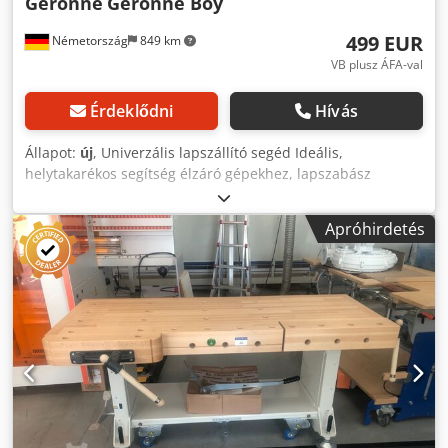
Geronne
Geronne Boy
499 EUR
Németország
849 km
VB plusz ÁFA-val
Érdeklődni
Hívás
Állapot:
új
, Univerzális lapszállító segéd Ideális,
helytakarékos segítség élzáró gépekhez, lapszabász
körfűrészekhez és minden további megmunkálógéphez,
ahol a munkadarabot mozgatni kell. Magasságban állítható
Apróhirdetés
lapszállító segéd Munkamagasság fokozatmentesen
állítható kb. 900 mm-től kb. 1 200 mm-ig Speciális
poligonális test csúszásgátló bevonattal az optimális tartás
érdekében minden pozícióban 5 masszív forgógörgő kiváló
minőségű reteszeléssel a stabil állás érdekében Élzáró
gépek és lapszabász körfűrészek mellett automatikusan
követi a mozgást Súly: kb. 8 kg Cjdpfx Aew I Uz Rohqerf
Elérhetőség: raktárról Raktárhely: Hochheim