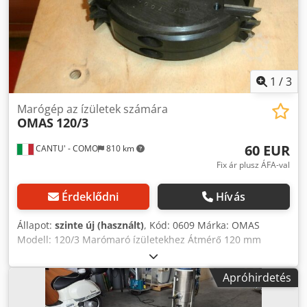
szerint, garancia nélkül!) Minden ár nettó, az áfát nem
tartalmazza.
1
/
3
Marógép az ízületek számára
OMAS
120/3
60 EUR
CANTU' - COMO
810 km
Fix ár plusz ÁFA-val
Érdeklődni
Hívás
Állapot:
szinte új (használt)
, Kód: 0609 Márka: OMAS
Modell: 120/3 Marómaró ízületekhez Átmérő 120 mm
Magasság 30 mm Lyuk 40 mm Crsdpfxod I H Rco Ahqsf
Apróhirdetés