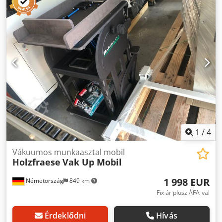
elfordulási szög: 360° - Teherbírás: 120 kg - Lapméretek:
max. 2100 x 3200 mm - Teljes magasság: 2090 mm - 6 nagy
teljesítményű, szélességben állítható vákuumos
tapadókoronggal A Mobilifter ML-120 tartalmazza: - egy
mozgatható vázat - elektromos emelő és billentő rendszert
- automata vákuumegységet - vezeték nélküli elektromos
vezérlést - Súly: 170 kg Elérhetőség: rövid határidővel
Codsw I Upnepfx Ahqerf Raktárhely: Flörsheim
1
/
4
Vákuumos munkaasztal mobil
Holzfraese
Vak Up Mobil
1 998 EUR
Németország
849 km
Fix ár plusz ÁFA-val
Érdeklődni
Hívás