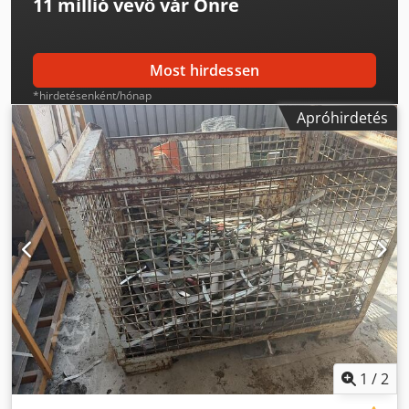
11 millió vevő
vár Önre
Most hirdessen
*hirdetésenként/hónap
Apróhirdetés
1
/
2