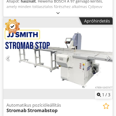
Állapot:
használt
, Hewema BÖSCH A 97 gérvágó kerítés,
amely minden tolóasztalos fűrészhez alkalmas Cjdpeuv
Evuofx Ahqorf
Apróhirdetés
1
/
3
Automatikus pozícióleállítás
Stromab
Stromabstop