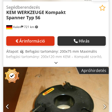
Segédberendezés
KEM WERKZEUGE
Kompakt
Spanner Typ 56
Aalen
721 km
Árinformáció
Hívás
Állapot:
új
, Befogási tartomány: 200x75 mm Maximális
befogási tartomány: 200x120 mm KEM – Kompakt szorító,
56-os típus ----- Gyártói leírás: A kompakt szorító robusztus
és erős a használat során. Rugalmas és független
Apróhirdetés
megoldást kínál préselési, szög- és profilmunkákhoz.
Gyakran használják vastagabb, erősebb ablakprofilok
szakszerű ragasztására. Most továbbfejlesztették egy igény
szerint eltávolítható vezetőrúddal. Műszaki adatok: KEM –
Kompakt szorító, 56A típus: használható 200 x 75 mm
vastagságú faanyagig KEM – Kompakt szorító, 56B típus:
használható 200 x 120 mm vastagságú faanyagig Cedpjxpi
Dnjfx Ahqerf ----- (a műszaki adatok a gyártói tájékoztatás