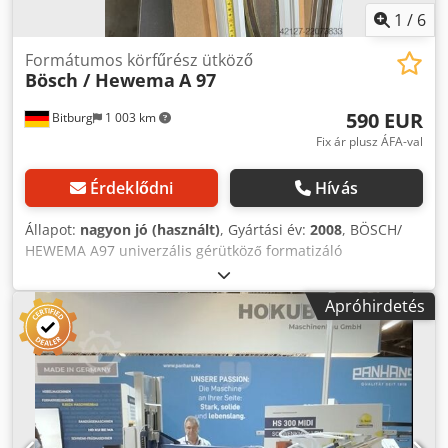
1
/
6
Formátumos körfűrész ütköző
Bösch / Hewema
A 97
590 EUR
Bitburg
1 003 km
Fix ár plusz ÁFA-val
Érdeklődni
Hívás
Állapot:
nagyon jó (használt)
, Gyártási év:
2008
, BÖSCH/
HEWEMA A97 univerzális gérütköző formatizáló
körfűrészekhez Zárt állapotban 90°-os szögvágások
végezhetők. A vágási szög beállításakor a két ütközőprofil
Apróhirdetés
szinkronban mozog. A vágások elvégezhetők az első vagy a
hátsó ütközőfelületen. A fűrészszöget a skálázott lemezen
lehet leolvasni. Csdpfx Ahszbytljqerf