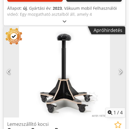
Állapot:
új
, Gyártási év:
2023
, Vákuum mobil Felhasználói
videó: Egy mozgatható asztalból áll, amely 4
vákuumpárnával és egy kézi párnával van ellátva,
kihúzható polc a kéziszerszámok számára Makita
Apróhirdetés
vákuumszivattyú, töltővel, akkumulátorral és
hidraulikaolajjal együtt A Vac Up Mobil tárolóhelyet kínál
egy porszívónak, és 80 mm-ig állítható magasságú Emelési
kapacitás kb. 70 kg Hosszúság x szélesség x magasság 705
x 670 x 950 mm Tömeg kb. 40 kg Elérhetőség: rövid távon
Cjdpfxsnvkhls Ahqerf Tárolás helye: Hochheim
1
/
4
Lemezszállító kocsi