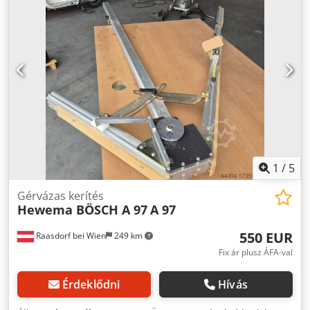
1
/
5
Gérvázas kerítés
Hewema BÖSCH A 97
A 97
550 EUR
Raasdorf bei Wien
249 km
Fix ár plusz ÁFA-val
Érdeklődni
Hívás