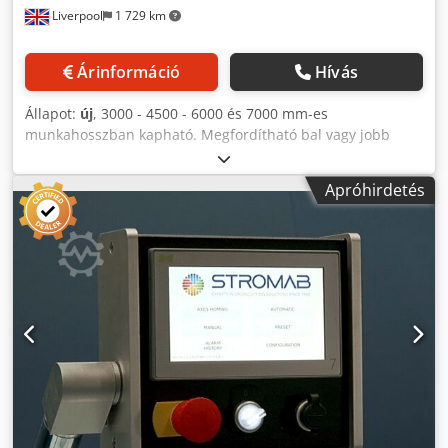
Liverpool
1 729 km
Árinformáció
Hívás
Állapot:
új
, 3000 - 4500 - 6000 és 7000 mm-es
munkahosszban kapható. Megfordítható bal vagy jobb
irányba Eloxált alumínium profil 105x 90 mm Megerősített
32 mm-es fogazott szíj Egyfázisú motor 6 Nm 115 - 230 V-os
Apróhirdetés
feszültséggel Pozícionálási sebesség 60 m/perc Ismétlési
pontosság +/- 0,1 mm Smart 7 érintőképernyős színes
vezérlőegység 7"-os kijelző Codpfxon Nv Uge Ahqerf 3
munkamód Kézi abszolút vagy inkrementális munkamód,
előre beállított 8 előre beállított pozícióval és automatikus
vágási lista mód, USB-port vágási listák importálásához