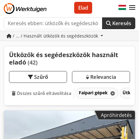
Elad
Keresés
/ ... / Használt ütközők és segédeszközök
Ütközők és segédeszközök használt
eladó
(42)
Szűrő
Relevancia
Faipari gépek
Ütköző
Összes szűrő eltávolítása
Apróhirdetés