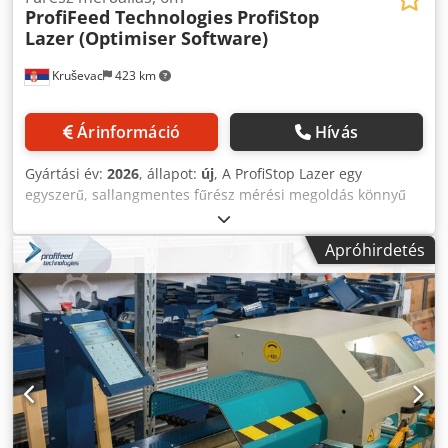
ProfiFeed Technologies
ProfiStop
Lazer (Optimiser Software)
Kruševac
423 km
Árinformáció
Hívás
Gyártási év:
2026
, állapot:
új
, A ProfiStop Lazer egy
egyszerű, sallangmentes fűrész mérési megoldás könnyű
ipari alkalmazásokhoz. Nagy sebességű, nagy pontosságú
vágási gyártási vágás, vágás után, vágás után. • Gyors és
Apróhirdetés
nagy pontosságú automatikus szervomotor vágásmérés •
Egyszerű használat és beállítás, kompatibilis a legtöbb
fűrésszel/fúróval • Könnyű teherbírás: 10-20 kg ajánlott
anyagsúly • Ideális alumíniumhoz, puhafához vagy könnyű
acélhoz • Automatizált és egyszerűsített munkakezelés •
Címkenyomtatás és vonalkód-/QR-kódos feladatok bevitele
(opcionális) • Jobb integráció az ERP rendszerbe
(opcionális) Választható hosszúságok: 1,5 m, 3 m, 4,5 m, 6
m, 7,5 m, 9 m. Kiválóan alkalmas: • Konyhák és szekrények
gyártása • Lépcsők és korlátok gyártása • Bútorgyártás •