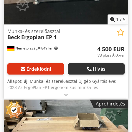
1
/
5
Munka- és szerelőasztal
Beck
Ergoplan EP 1
4 500 EUR
Németország
849 km
VB plusz ÁFA-val
Érdeklődni
Hívás
Állapot:
új
, Munka- és szerelőasztal Új gép Gyártás éve:
2023 Az ErgoPlan EP1 ergonomikus munka- és
szerelőasztal kiváló minőségű, tömör vörös bükkfából
készült gyalupados lappal van felszerelve. A felület viaszolt
Apróhirdetés
és polírozott. A fokozatmentes magasságállítás terhelés
alatt is egyenletesen és precízen történik – még
aszimmetrikus terhelés esetén is. MŰSZAKI ADATOK
Gyalupad lap, satuk nélkül: 1.700 x 640 x 120 mm 2 satu:
elülső satu – masszív öntvény-/acélszerkezet, hátsó satu –