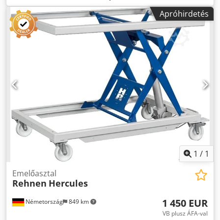
a lábpedállal történő magasságállításnak köszönhetően
Apróhirdetés
Tökéletesen beállítható a 4 állítható lábbal, egyszerűen egy
imbuszkulccsal Folyamatos magasságállítás és 3 fix
munkamagasság Optimális kezelhetőség a 4 forgatható
keréknek köszönhetően rögzítőfékkel Minőség a régióból
Meggyőződésből 5 év garancia Terhelhetősége 300 kg
Magasság 400 - 1010 mm Munkalap hossza 1485 mm
Munkalap 1700 x 790 mm Hasznos lökethossz 610 mm
Súlya 140 kg Elülső fogó 520 x 70/190 mm (Méret/fesztáv)
Oldalsó fogó 460x140/145 mm (Méret/fesztáv) Elérhetőség:
rövid távú Cedpfx Aevymfhjhqjrf Tárolási hely: Flörsheim
1
/
1
Emelőasztal
Rehnen
Hercules
1 450 EUR
Németország
849 km
VB plusz ÁFA-val