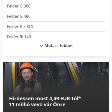
Felder G 380
Felder G 480
Felder K 700 S
Felder Rl 140
Mutass többet
Houfek Buldog 3 950
Houfek Sr 530
Kapema Bm 25
Krone Bdf
Linde L 10
Hirdessen most 4,49 EUR-tól
*
Linde L 12
11 millió vevő
vár Önre
Linde L 14