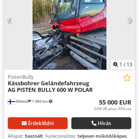
1
/
13
PistenBully
Kässbohrer Geländefahrzeug
AG
PISTEN BULLY 600 W POLAR
55 000 EUR
Mikkeli
1 689 km
EXW VB plusz ÁFA-val
Érdeklődni
Hívás
Állapot:
használt
, Funkcionalitás:
teljesen működőképes
,