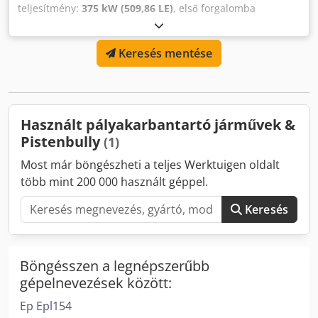
teljesítmény:
375 kW (509,86 LE)
, első forgalomba
helyezés:
01/2018
, Gyártási év:
2017
, üzemórák:
8 000 h
,
gép/jármű száma:
WKU5826MAGL012505
, Használt
Keresés mentése
PistenBully 600 W Polar eladó – 2017 – Azonnal bevethető
Eladásra kínálunk egy használt PistenBully 600 Wide Polar
gépet, 2017-es gyártási évvel, első forgalomba helyezés:
2018. január, jó műszaki állapotban. A gépet rendszeresen
szervizelték és teljesen üzemképes. Készen áll a következő
Használt pályakarbantartó járművek &
téli szezonra. Dcedpfxjy Eh Elo Ab Hjk
Pistenbully
(1)
Most már böngészheti a teljes Werktuigen oldalt
több mint 200 000 használt géppel.
Keresés
Böngésszen a legnépszerűbb
gépelnevezések között:
Ep Epl154