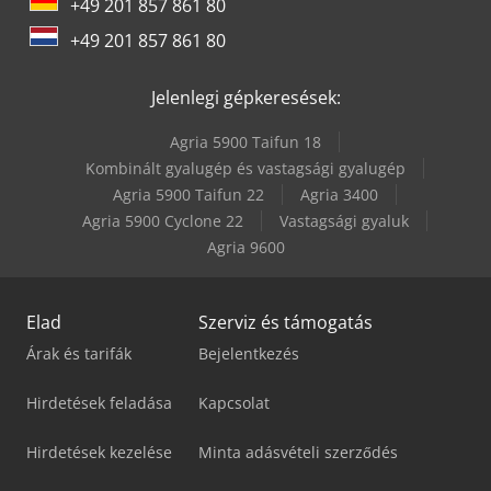
+49 201 857 861 80
Volvo L 70
+49 201 857 861 80
Yeong Chin Machinery Industries Co. Ltd. (Ycm) Tv188B
Jelenlegi gépkeresések:
Agria 5900 Taifun 18
Kombinált gyalugép és vastagsági gyalugép
Agria 5900 Taifun 22
Agria 3400
Agria 5900 Cyclone 22
Vastagsági gyaluk
Agria 9600
Elad
Szerviz és támogatás
Árak és tarifák
Bejelentkezés
Hirdetések feladása
Kapcsolat
Hirdetések kezelése
Minta adásvételi szerződés