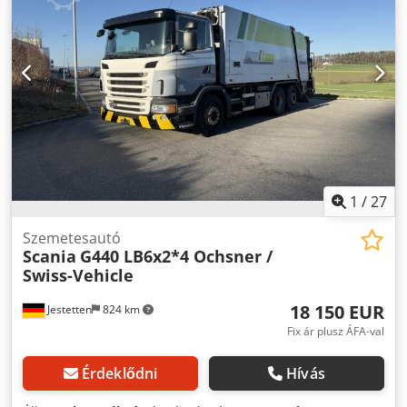
kibocsátási osztály:
Euro 6
, felfüggesztés:
levegő
, ülések
száma:
3
, teljes hossz:
9 750 mm
, teljes szélesség:
25 500
mm
, teljes magasság:
34 000 mm
, első gumi méret:
315 /
80 R 22.5 / 10mm
, üzemi tömeg:
26 000 kg
, Felszereltség:
légkondicionálás
,
1
/
27
Szemetesautó
Scania
G440 LB6x2*4 Ochsner /
Swiss-Vehicle
18 150 EUR
Jestetten
824 km
Fix ár plusz ÁFA-val
Érdeklődni
Hívás