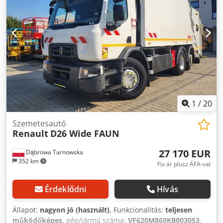
1
/
20
Szemetesautó
Renault
D26 Wide FAUN
27 170 EUR
Dąbrowa Tarnowska
352 km
Fix ár plusz ÁFA-val
Érdeklődni
Hívás
Állapot:
nagyon jó (használt)
, Funkcionalitás:
teljesen
működőképes
, gép/jármű száma:
VF620M860KB003053
,