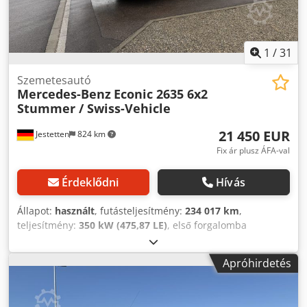
1
/
31
Szemetesautó
Mercedes-Benz
Econic 2635 6x2
Stummer / Swiss-Vehicle
21 450 EUR
Jestetten
824 km
Fix ár plusz ÁFA-val
Érdeklődni
Hívás
Állapot:
használt
, futásteljesítmény:
234 017 km
,
teljesítmény:
350 kW (475,87 LE)
, első forgalomba
helyezés:
05/2015
, üzemanyagtípus:
dízel
, saját tömeg:
15 700 kg
, maximális teherbírás:
10 300 kg
, abroncs méret:
Apróhirdetés
315 / 80 R 22.5 / 10mm
, tengelyelrendezés:
6x2
,
tengelytáv:
3 900 mm
, következő vizsga (TÜV):
03/2025
,
vezetőfülke:
nappali fülke
, hajtástípus:
automata
,