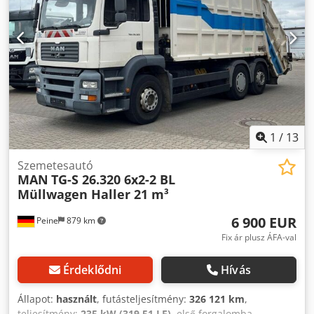
mm
, teljes szélesség:
25 500 mm
, teljes magasság:
33 000
mm
, első gumi méret:
315 / 80 R 22.5 / 12mm
, üzemi
tömeg:
26 000 kg
, Felszereltség:
légkondicionálás
,
1
/
13
Szemetesautó
MAN
TG-S 26.320 6x2-2 BL
Müllwagen Haller 21 m³
6 900 EUR
Peine
879 km
Fix ár plusz ÁFA-val
Érdeklődni
Hívás
Állapot:
használt
, futásteljesítmény:
326 121 km
,
teljesítmény:
235 kW (319,51 LE)
, első forgalomba