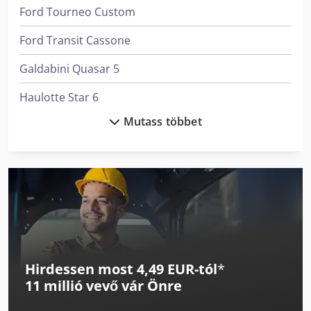
Ford Tourneo Custom
Ford Transit Cassone
Galdabini Quasar 5
Haulotte Star 6
Mutass többet
Iveco Daily 35
Iveco Eurocargo 120
Iveco Eurocargo 75
Mercedes-Benz Citaro
Mitsubishi Canter
Hirdessen most 4,49 EUR-tól
*
Neoplan Starliner
11 millió vevő
vár Önre
Nissan Atleon