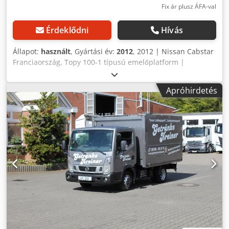
Fix ár plusz ÁFA-val
Érdeklődni
Hívás
Állapot:
használt
, Gyártási év:
2012
, 2012 | Nissan Cabstar
Franciaország, Topy 100-1 típusú emelőplatform |
Használt, teherautóra szerelt emelőplatform | 80618 km 📍
Helyszín: Németország 🚛 Szállítás a megadott címre –
Apróhirdetés
Használja szállítási kalkulátorunkat a szállítási költségek
becsléséhez! 💰 Vásárolja meg most 15 000 euróért, vagy
tegyen ajánlatot. A szállításkor történő fizetés kedvező díj
ellenében lehetséges (jóváhagyástól függően)* 👷‍♂️
Független szakértő által ellenőrizve Dodpfx Aezl E Dcscfokr
50 ellenőrzési pont, 49 jóváhagyva ✅, 1 hiányosság ℹ️, 0
költség ⚠️ 📌 A szakértő megjegyzése: Az autó jól működik,
a váltó jól működik, jó állapotban van, a kiegészítő váz
horganyzott, nincs rajta rozsda. 📄 Szeretné megtekinteni a
teljes ellenőrzési jelentést, további fényképeket vagy egy
videót? Tipp: Az „41123 Equippo” hivatkozást gyakran
használják, amikor online további információkat keresnek.
💡 Miért kiemelkedő ez a gép és a szolgáltatásunk: ✔