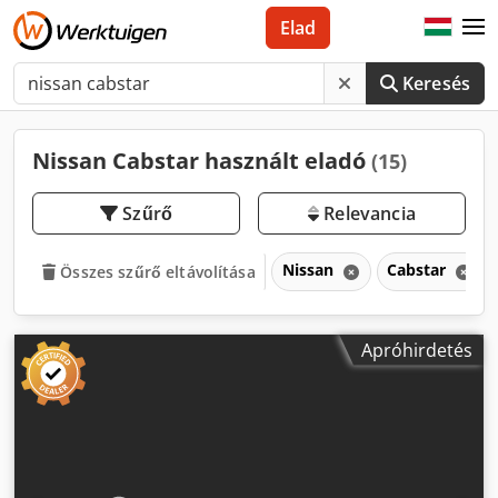
Elad
Keresés
Nissan Cabstar használt eladó
(15)
Szűrő
Relevancia
Nissan
Cabstar
Összes szűrő eltávolítása
Apróhirdetés