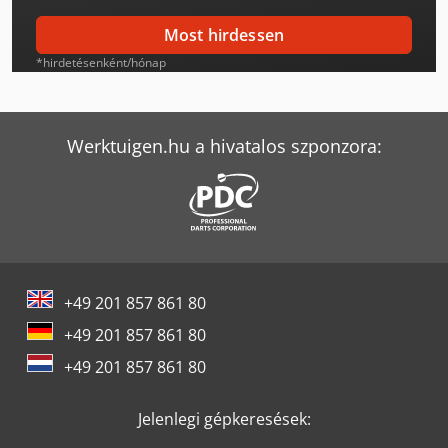
Nissan Interstar
Most hirdessen
Nissan L 35
*hirdetésenként/hónap
Nissan Navara
Nissan Nv 200
Werktuigen.hu a hivatalos szponzora:
Nissan Nv 300
Nissan Nv 400
Nissan Primastar
+49 201 857 861 80
Renault Magnum 500
+49 201 857 861 80
Vw Caddy
+49 201 857 861 80
Vw Caddy Maxi
Jelenlegi gépkeresések:
Vw Crafter