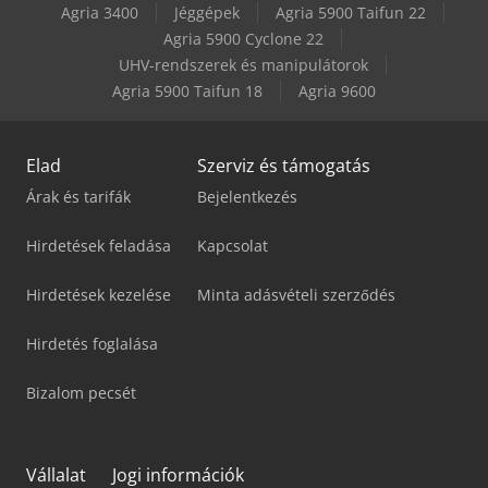
Agria 3400
Jéggépek
Agria 5900 Taifun 22
Vw Crafter 30
Agria 5900 Cyclone 22
UHV-rendszerek és manipulátorok
Vw Crafter 35
Agria 5900 Taifun 18
Agria 9600
Elad
Szerviz és támogatás
Árak és tarifák
Bejelentkezés
Hirdetések feladása
Kapcsolat
Hirdetések kezelése
Minta adásvételi szerződés
Hirdetés foglalása
Bizalom pecsét
Vállalat
Jogi információk