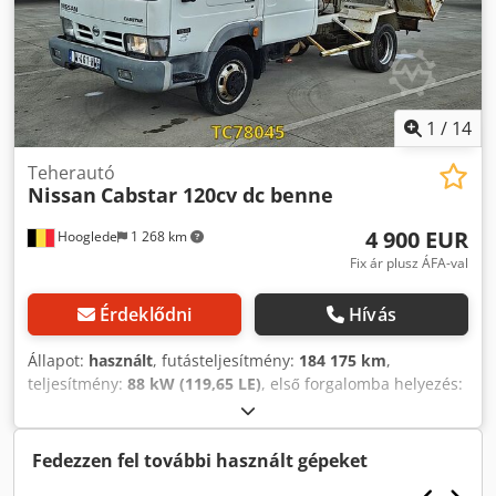
1
/
14
Teherautó
Nissan
Cabstar 120cv dc benne
4 900 EUR
Hooglede
1 268 km
Fix ár plusz ÁFA-val
Érdeklődni
Hívás
Állapot:
használt
, futásteljesítmény:
184 175 km
,
teljesítmény:
88 kW (119,65 LE)
, első forgalomba helyezés:
03/2006
, üzemanyagtípus:
dízel
, abroncs méret:
185/75r16c
, tengelyelrendezés:
4x2
, tengelytáv:
2 800 mm
,
üzemanyag:
dízel
, szín:
egyéb
, hajtástípus:
mechanikai
,
Fedezzen fel további használt gépeket
felfüggesztés:
acél
, teljes hossz:
5 400 mm
, teljes