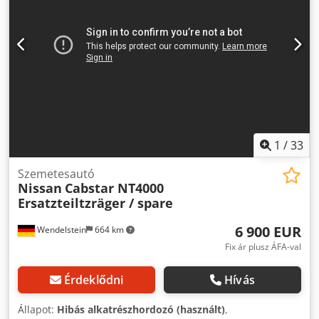
1
/
33
Szemetesautó
Nissan
Cabstar NT4000
Ersatzteiltzräger / spare
6 900 EUR
Wendelstein
664 km
Fix ár plusz ÁFA-val
Érdeklődni
Hívás
Állapot:
Hibás alkatrész­hordozó (használt)
,