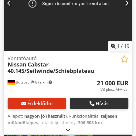
1
/
19
Vontatóautó
Nissan
Cabstar
40.145/Seilwinde/Schiebplateau
21 000 EUR
Butzbach
872 km
VB plusz ÁFA-val
Érdeklődni
Hívás
Állapot:
nagyon jó (használt)
, Funkcionalitás:
teljesen
működőképes
, futásteljesítmény:
306 908 km
,
teljesítmény:
107 kW (145,48 LE)
, első forgalomba
helyezés:
08/2014
, saját tömeg:
2 695 kg
, maximális