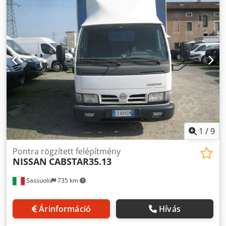
energiahatékonyság:
C
, szín:
fehér
, vezetőfülke:
nappali
fülke
, hajtástípus:
mechanikai
, kibocsátási osztály:
Euro 6
,
felfüggesztés:
acél
, ülések száma:
3
, raktér hossza:
4 000
mm
, rakodótér szélesség:
2 100 mm
, raktérmagasság:
2 100 mm
, Gyártási év:
2016
, * Finanszírozás a feltételek
teljesüléséhez és a finanszírozó jóváhagyásához kötött. *
THERMO KING V-500 MAX hűtőberendezés Dkedpsxfkvdofx
Acfor
1
/
9
Pontra rögzített felépítmény
NISSAN
CABSTAR35.13
Sassuolo
735 km
Árinformáció
Hívás