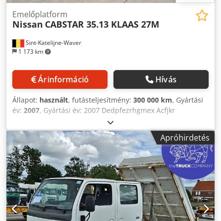
Emelőplatform
Nissan
CABSTAR 35.13 KLAAS 27M
Sint-Katelijne-Waver
1 173 km
Árinformáció
Hívás
Állapot:
használt
, futásteljesítmény:
300 000 km
, Gyártási
év:
2007
, Gyártási év: 2007 Dedpfezrhgmex Acfjkr
Apróhirdetés