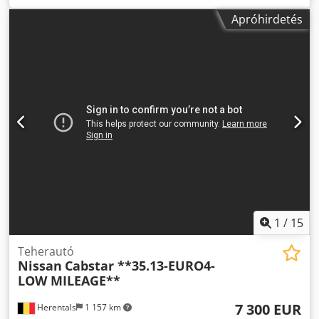
helyezés:
01/2002
, üzemanyagtípus:
dízel
, Gyártási év:
Apróhirdetés
2002
, Kézi sebességváltó, 153 232 km, teherbírás: 650 kg
Dksdpfxowzlbvs Acfor
1
/
15
Teherautó
Nissan
Cabstar **35.13-EURO4-
LOW MILEAGE**
7 300 EUR
Herentals
1 157 km