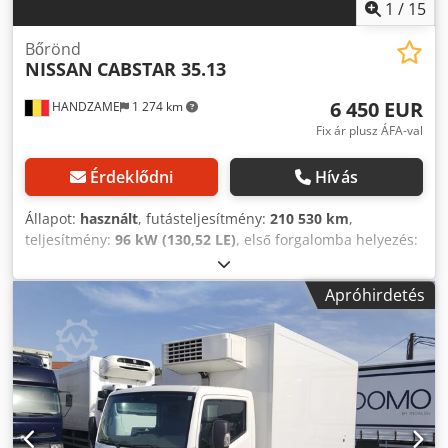
1
/
15
Bőrönd
NISSAN
CABSTAR 35.13
6 450 EUR
HANDZAME
1 274 km
Fix ár plusz ÁFA-val
Érdeklődni
Hívás
Állapot:
használt
, futásteljesítmény:
210 530 km
,
teljesítmény:
96 kW (130,52 LE)
, első forgalomba helyezés:
10/2007
, üzemanyagtípus:
dízel
, abroncs méret:
195/70R15C
, tengelyelrendezés:
4x2
, tengelytáv:
3 400
Apróhirdetés
mm
, üzemanyag:
dízel
, szín:
szürke
, hajtástípus:
mechanikai
, sebességek száma:
5
, kibocsátási osztály:
Euro 4
, felfüggesztés:
acél
, raktér hossza:
4 120 mm
,
rakodótér szélesség:
2 110 mm
, raktérmagasság:
2 060
mm
, Gyártási év:
2007
, Felszereltség:
elektromos
ablakemelő, légterelő
, Gumiméret: 195/70R15C
Felfüggesztés: laprugós Hátsó tengely: iker kerék Hajtás: