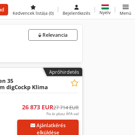
ad
Nyelv
Kedvencek listája
(0)
Bejelentkezés
Menü
Relevancia
Apróhirdetés
en 35
m digCockp Klima
26 873 EUR
27 714 EUR
Fix ár plusz ÁFA-val
Ajánlatkérés
elküldése