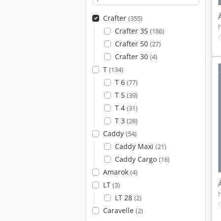
Crafter
(355)
Crafter 35
(186)
Crafter 50
(27)
Crafter 30
(4)
T
(134)
T 6
(77)
T 5
(39)
T 4
(31)
T 3
(28)
Caddy
(54)
Caddy Maxi
(21)
Caddy Cargo
(16)
Amarok
(4)
LT
(3)
LT 28
(2)
Caravelle
(2)