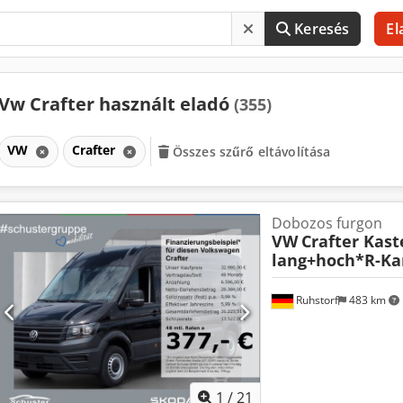
Keresés
El
Vw Crafter használt eladó
(355)
VW
Crafter
Összes szűrő eltávolítása
Dobozos furgon
VW
Crafter Kast
lang+hoch*R-Ka
Ruhstorf
483 km
1
/
21