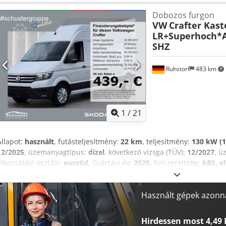
1500 járművet talál honlapunkon, lízing és finanszírozás akár önerő
Dobozos furgon
készpénzes átvételre vonatkoznak, azaz a kiegészítő munkák, mint 
VW
Crafter Kast
beszerelése, második garnitúra gumiabroncs, szerviz, garancia, go
LR+Superhoch*
felszámításra. *A legnagyobb gondosság ellenére is előfordulhatnak
SHZ
felelősséget nem vállalunk! Beviteli hibák, időközbeni értékesítés és
felszereltségre és fogyasztásra vonatkozó adatok a VIN-adatok DAT 
lekérdezésén alapulnak. A VIN-adatok nem képezik a szerződés részé
Ruhstorf
483 km
követelmények miatt előfordulhat, hogy a járművek már rendelkezne
forgalomba helyezéssel, vagy értékesítés előtt még megkapják azt.* ..
és tévedés jogát fenntartjuk. Crsdpfx Amevzfa Ts Tof
1
/
21
Állapot:
használt
, futásteljesítmény:
22 km
, teljesítmény:
130 kW (1
12/2025
, üzemanyagtípus:
dízel
, következő vizsga (TÜV):
12/2027
, 
kibocsátási osztály:
euro6d
, Gyártási év:
2025
, Felszereltség:
ABS, e
fedélzeti számítógép, immobilizerrendszer, kipörgésgátló, ködlám
légzsák, teherautó regisztráció, tempomat, tolóajtó
, * További 15
és finanszírozás akár önerő nélkül is lehetséges! *Áraink azonnali 
Használt gépek azonna
a kiegészítő munkák, mint például vonóhorog utólagos beszerelése
szerviz, garancia, gondtalan csomag stb. külön kerülnek felszámít
Hirdessen most 4,49 