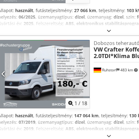
Állapot:
használt
, futásteljesítmény:
27 066 km
, teljesítmény:
103 k
helyezés:
06/2025
, üzemanyagtípus:
dízel
, üzemanyag:
dízel
, szín:
Gyártási év:
2025
, Felszereltség:
ABS, elektronikus stabilitásprogra
használt jármű garancia, immobilizerrendszer, kipörgésgátló, közp
teherautó regisztráció, tolóajtó
, * További 1500 járművet talál hon
Dobozos teheraut
önerő nélkül is lehetséges! *Áraink azonnali készpénzes átvételre 
VW
Crafter Koff
mint például vonóhorog utólagos beszerelése, második garnitúra gu
2.0TDI*Klima Bl
gondtalan csomag stb. külön kerülnek felszámításra. *A legnagyobb
előfordulhatnak hirdetési hibák, ezért ezekért felelősséget nem váll
értékesítés és tévedés jogát fenntartjuk. A felszereltségre és fogya
Ruhstorf
483 km
DAT SilverDAT rendszerén keresztül történő lekérdezésén alapulna
szerződés részét. *Újautóink: A gyártói követelmények miatt előfor
rendelkeznek napijellegű vagy rövid távú forgalomba helyezéssel, v
azt.* ... A változtatás, előzetes értékesítés és tévedés jogát fenntar
1
/
18
Állapot:
használt
, futásteljesítmény:
147 064 km
, teljesítmény:
130 
helyezés:
07/2019
, üzemanyagtípus:
dízel
, üzemanyag:
dízel
, szín:
Gyártási év:
2019
, Felszereltség:
ABS, elektronikus stabilitásprogra
számítógép, immobilizerrendszer, kipörgésgátló, központi zár, lé