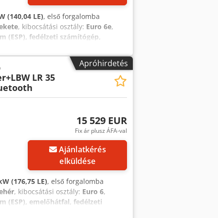
W (140,04 LE)
, első forgalomba
fekete
, kibocsátási osztály:
Euro 6e
,
m (ESP), fedélzeti számítógép,
onti zár, légkondicionálás, légzsák,
lapunkon, lízing és finanszírozás akár
Apróhirdetés
ó
vonatkoznak, azaz a kiegészítő munkák,
er+LBW LR 35
miabroncs, szerviz, garancia,
uetooth
 gondosság ellenére is
alunk! Beviteli hibák, időközbeni
sztásra vonatkozó adatok a VIN-adatok
k. A VIN-adatok nem képezik a
15 529 EUR
dulhat, hogy a járművek már
Fix ár plusz ÁFA-val
agy értékesítés előtt még megkapják
Ajánlatkérés
tjuk. Crsdpfxszckfus Am Tjf
elküldése
kW (176,75 LE)
, első forgalomba
fehér
, kibocsátási osztály:
Euro 6
,
m (ESP), emelőhátfal, fedélzeti
gkondicionálás, légzsák
, * További