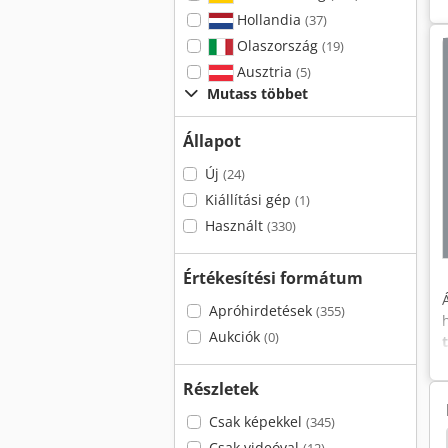
Hollandia
(37)
Olaszország
(19)
Ausztria
(5)
Mutass többet
Állapot
Új
(24)
Kiállítási gép
(1)
Használt
(330)
Értékesítési formátum
Apróhirdetések
(355)
Aukciók
(0)
Részletek
Csak képekkel
(345)
eo
Ford Tourneo Custom
Ford Transit Kombi
Csak videóval