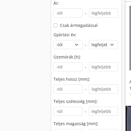
Ár:
-
Csak ármegadással
Gyártási év:
-
Üzemórák [h]:
-
Teljes hossz [mm]:
-
Teljes szélesség [mm]:
-
Teljes magasság [mm]: