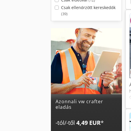
(12)
Csak ellenőrzött kereskedők
(39)
Azonnali vw crafter
eladás
-tól/-től
4,49 EUR
*