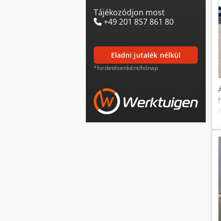
Tájékozódjon most
+49 201 857 861 80
eladni jutalék nélkül
*hirdetésenként/hónap