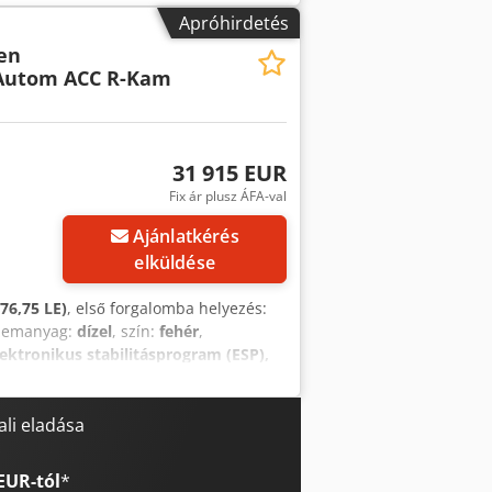
 nélkül is lehetséges! *Áraink azonnali
Apróhirdetés
például vonóhorog utólagos
en
ndtalan csomag stb. külön kerülnek
Autom ACC R-Kam
 hirdetési hibák, ezért ezekért
 tévedés jogát fenntartjuk. A
SilverDAT rendszerén keresztül történő
t. *Újautóink: A gyártói
31 915 EUR
k napijellegű vagy rövid távú
. A változtatás, előzetes értékesítés
Fix ár plusz ÁFA-val
Ajánlatkérés
elküldése
76,75 LE)
, első forgalomba helyezés:
üzemanyag:
dízel
, szín:
fehér
,
lektronikus stabilitásprogram (ESP),
pák, központi zár, légkondicionálás,
00 járművet talál honlapunkon, lízing
készpénzes átvételre vonatkoznak, azaz
li eladása
, második garnitúra gumiabroncs,
ásra. *A legnagyobb gondosság ellenére
EUR-tól
*