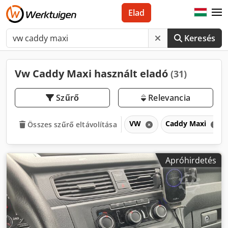
Elad
Keresés
Vw Caddy Maxi használt eladó
(31)
Szűrő
Relevancia
VW
Caddy Maxi
Összes szűrő eltávolítása
Apróhirdetés