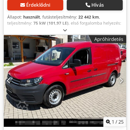
Érdeklődni
Hívás
Állapot:
használt
, futásteljesítmény:
22 442 km
,
teljesítmény:
75 kW (101,97 LE)
, első forgalomba helyezés:
08/2025
, üzemanyagtípus:
dízel
, következő vizsga (TÜV):
08/2026
, üzemanyag:
dízel
, szín:
fehér
, kibocsátási osztály:
Apróhirdetés
Euro 6e
, Gyártási év:
2025
, Felszereltség:
ABS,
elektronikus stabilitásprogram (ESP), fedélzeti
számítógép, használt jármű garancia,
immobilizerrendszer, kipörgésgátló, központi zár,
légkondicionálás, légzsák, teherautó regisztráció,
tempomat, tolóajtó
, * További 1500 járművet talál
honlapunkon, lízing és finanszírozás akár önerő nélkül is
lehetséges! *Áraink azonnali készpénzes átvételre
vonatkoznak, azaz a kiegészítő munkák, mint például
vonóhorog utólagos beszerelése, második garnitúra
gumiabroncs, szerviz, garancia, gondtalan csomag stb.
külön kerülnek felszámításra. *A legnagyobb gondosság
ellenére is előfordulhatnak hirdetési hibák, ezért ezekért
felelősséget nem vállalunk! Beviteli hibák, időközbeni
1
/
25
értékesítés és tévedés jogát fenntartjuk. A felszereltségre