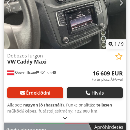
1
/
9
Dobozos furgon
VW
Caddy Maxi
16 609 EUR
Obermillstatt
451 km
Fix ár plusz ÁFA-val
Érdeklődni
Hívás
Állapot:
nagyon jó (használt)
, Funkcionalitás:
teljesen
működőképes
, futásteljesítmény:
122 000 km
,
teljesítmény:
89,73 kW (122,00 LE)
, első forgalomba
helyezés:
12/2019
, üzemanyagtípus:
dízel
, üzemanyag-
Apróhirdetés
fogyasztás (országúton):
6,5 l/100 km
, szín:
fehér
,