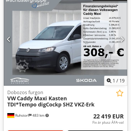
sebességek száma:
6
, ülések száma:
2
, Gyártási év:
2019
,
Felszereltség:
ABS, AdBlue, USB port, abroncsnyomás-
ellenőrzés, autó regisztráció, elektromos ablakemelő,
elektronikus stabilitásprogram (ESP), emelkedőn való
elindulás segítő, fedélzeti számítógép, kiegészítő
fényszórók, ködlámpák, központi zár, légkondicionálás,
légzsák, nem dohányzó jármű, start-stop rendszer,
szervokormány, tempomat, tolóajtó, állófűtés
, VW Caddy
Maxi zárt furgon, tökéletes, tiszta állapotban,
Codozcmbrspfx Aqierf
1
/
19
Dobozos furgon
VW
Caddy Maxi Kasten
TDI*Tempo digCockp SHZ VKZ-Erk
22 419 EUR
Ruhstorf
483 km
Fix ár plusz ÁFA-val