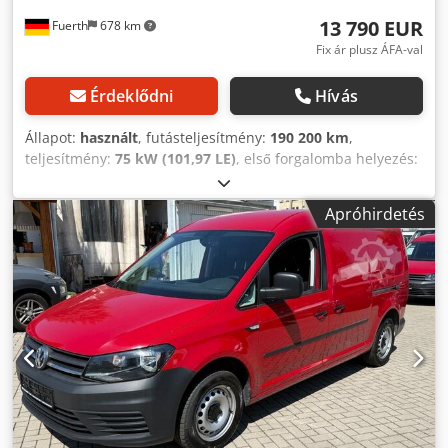
13 790 EUR
Fuerth
678 km
Fix ár plusz ÁFA-val
Érdeklődni
Hívás
Állapot:
használt
, futásteljesítmény:
190 200 km
,
teljesítmény:
75 kW (101,97 LE)
, első forgalomba helyezés:
05/2020
, üzemanyagtípus:
dízel
, össztömeg:
2 346 kg
, szín:
piros
, hajtástípus:
automata
, kibocsátási osztály:
Euro 6
,
Apróhirdetés
ülések száma:
2
, teljes hossz:
4 878 mm
, teljes szélesség:
1 793 mm
, teljes magasság:
1 836 mm
, raktér hossza:
2 360 mm
, rakodótér szélesség:
1 450 mm
,
raktérmagasság:
1 220 mm
, Felszereltség:
ABS,
elektronikus stabilitásprogram (ESP), koromszűrő,
központi zár, légkondicionálás, navigációs rendszer
,
Volkswagen Caddy 2.0 TDi – Maxi Long (L2) – zártrakterű
furgon, 2 tolóajtóval, DSG automataváltóval,
légkondicionálóval, navigációs rendszerrel,
tolatókamerával és további extrákkal – 4 db áll
rendelkezésre: * Első forgalomba helyezés: 2020/05: 118