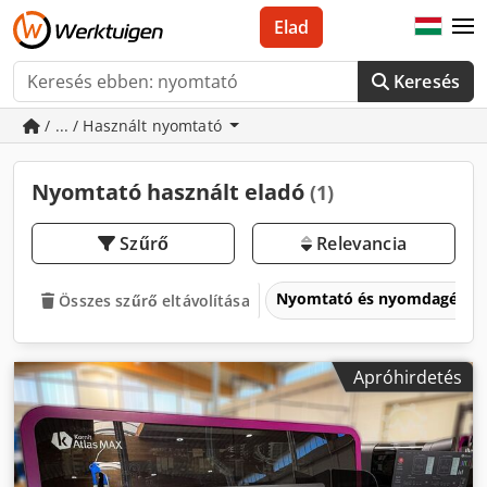
Elad
Keresés
/ ... / Használt nyomtató
Nyomtató használt eladó
(1)
Szűrő
Relevancia
Nyomtató és nyomdagépe
Összes szűrő eltávolítása
Apróhirdetés