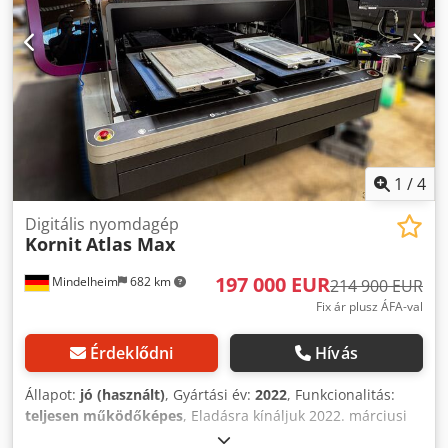
1
/
4
Digitális nyomdagép
Kornit
Atlas Max
197 000 EUR
Mindelheim
682 km
214 900 EUR
Fix ár plusz ÁFA-val
Érdeklődni
Hívás
Állapot:
jó (használt)
, Gyártási év:
2022
, Funkcionalitás:
teljesen működőképes
, Eladásra kínáljuk 2022. márciusi
Kornit Atlas Maxunkat. A gép első kézből van, mindig is