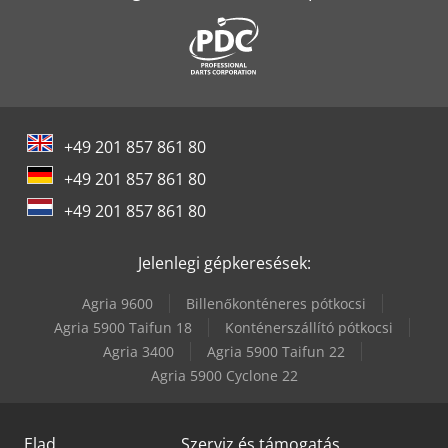
Yeong Chin Machinery Industries Co. Ltd. (Ycm) Nfx400A
+49 201 857 861 80
+49 201 857 861 80
+49 201 857 861 80
Jelenlegi gépkeresések:
Agria 9600
Billenőkonténeres pótkocsi
Agria 5900 Taifun 18
Konténerszállító pótkocsi
Agria 3400
Agria 5900 Taifun 22
Agria 5900 Cyclone 22
Elad
Szerviz és támogatás