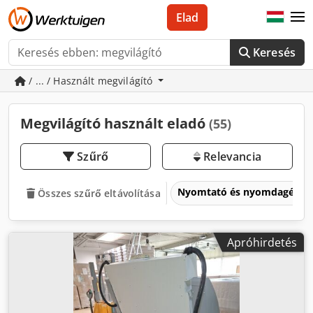
Elad
Keresés
/ ... / Használt megvilágító
Megvilágító használt eladó
(55)
Szűrő
Relevancia
Nyomtató és nyomdagépe
Összes szűrő eltávolítása
Apróhirdetés