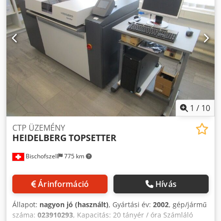
Cjdjpahr Aopfx Alwerf
1
/
10
CTP ÜZEMÉNY
HEIDELBERG
TOPSETTER
Bischofszell
775 km
Árinformáció
Hívás
Állapot:
nagyon jó (használt)
, Gyártási év:
2002
, gép/jármű
száma:
023910293
, Kapacitás: 20 tányér / óra Számláló