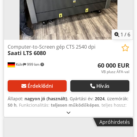
1
/
6
Computer-to-Screen gép CTS 2540 dpi
Saati
LTS 6080
60 000 EUR
Köln
999 km
VB plusz ÁFA-val
Érdeklődni
Hívás
Állapot:
nagyon jó (használt)
, Gyártási év:
2024
, üzemórák:
50 h
, Funkcionalitás:
teljesen működőképes
, teljes hossz:
1 670 mm
, teljes szélesség:
820 mm
, teljes magasság:
930
mm
, össztömeg:
600 kg
, bemeneti feszültség:
240 V
,
Apróhirdetés
lemezszélesség:
60 mm
, lemez hossza:
80 mm
, SAATI LTS
6080 CTS (Computer-to-Screen) berendezés nagyon jó