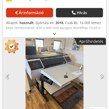
Árinformáció
Hívás
Állapot:
használt
, Gyártási év:
2018
, Csak kb. 16 000 lemez
Max. lemezméret: 830 x 660 mm Apogee Workflow 10.69.0
RIP Crsdpfxsyt I Uns Alwef Inline stancolás Azura C95 mosó
Stacker ST 95EX Rövid határidővel elérhető
Apróhirdetés