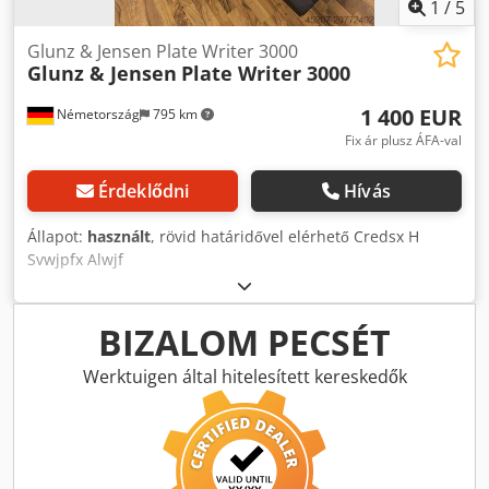
1
/
5
Glunz & Jensen Plate Writer 3000
Glunz & Jensen
Plate Writer 3000
1 400 EUR
Németország
795 km
Fix ár plusz ÁFA-val
Érdeklődni
Hívás
Állapot:
használt
, rövid határidővel elérhető Credsx H
Svwjpfx Alwjf
BIZALOM PECSÉT
Werktuigen által hitelesített kereskedők