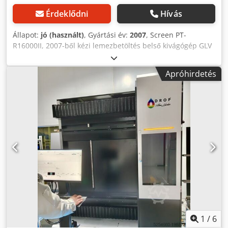
mm) méretű lemezekhez használható. Ipari berendezések
és gépek vásárlása, beszerzése, eszközmenedzsment.
Érdeklődni
Hívás
Széles választék használt gépekből, ipari berendezésekből.
Állapot:
jó (használt)
, Gyártási év:
2007
, Screen PT-
R16000II, 2007-ből kézi lemezbetöltés belső kivágógép GLV
technológiájú lézerfej Csdpszhm Arsfx Alworf lemezméret:
1470 mm x 1165 mm akár 16 lemez/óra teljes
Apróhirdetés
formátumban 199 000 megvilágított lemez online L-híd a G
& J Quartz III 125 lemezfeldolgozóhoz AGFA ST 125 SX
lemeztároló Screen EP-B101 hálózati interfész Eqious
RIP/Workflow Minden ajánlat előzetes eladásig érvényes.
1
/
6