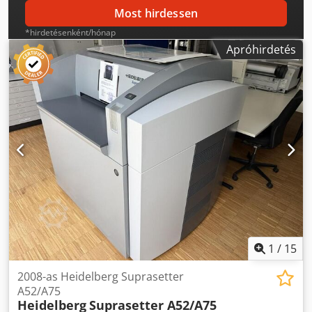
Most hirdessen
*hirdetésenként/hónap
Apróhirdetés
1
/
15
2008-as Heidelberg Suprasetter
A52/A75
Heidelberg
Suprasetter A52/A75