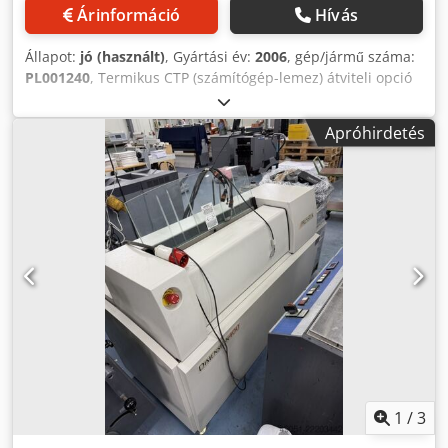
Árinformáció
Hívás
Állapot:
jó (használt)
, Gyártási év:
2006
, gép/jármű száma:
PL001240
, Termikus CTP (számítógép-lemez) átviteli opció
(lemezek / óra maximális formátumban): 14 lemez / óra
min. Lemez formátum: 370 x 323 mm Maks. Lemez
Apróhirdetés
formátum: 930 x 1140 mm Lemez vastagsága: 0,15 - 0,3
mm A műszaki adatok a munka, a fogyóeszközök és a
lehetséges egyéb tényezők függvényében változhatnak.
Credpfjfmmyzjx Alwjf
1
/
3