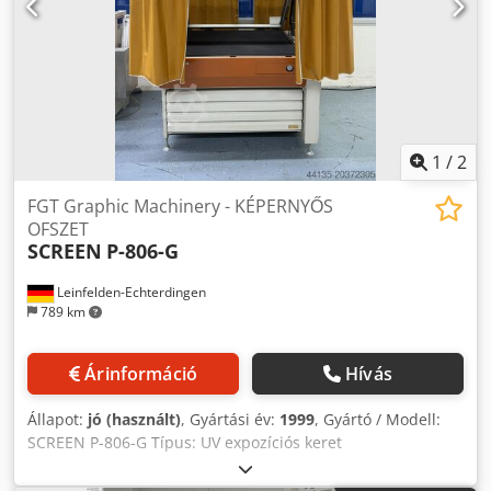
1
/
2
FGT Graphic Machinery - KÉPERNYŐS
OFSZET
SCREEN
P-806-G
Leinfelden-Echterdingen
789 km
Árinformáció
Hívás
Állapot:
jó (használt)
, Gyártási év:
1999
, Gyártó / Modell:
SCREEN P-806-G Típus: UV expozíciós keret
flexo-/ofszetnyomó lemezekhez Lámpaegység: VIO Quick
Star PUG-4003P (Japan Storage Battery Co., Ltd.) Gyártási év