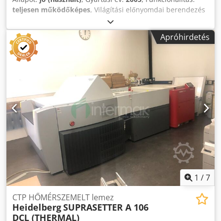
teljesen működőképes
, Világítási előnyomdai berendezés
Cjdoyb Tf Uopfx Alwjrf
Apróhirdetés
1
/
7
CTP HŐMÉRSZEMELT lemez
Heidelberg
SUPRASETTER A 106
DCL (THERMAL)