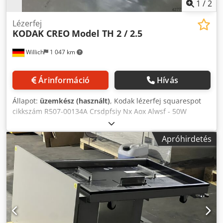
1
/
2
Lézerfej
KODAK CREO
Model TH 2 / 2.5
Willich
1 047 km
Árinformáció
Hívás
Állapot:
üzemkész (használt)
, Kodak lézerfej squarespot
cikkszám R507-00134A Crsdpfsiy Nx Aox Alwsf - 50W
630nm - 10mW 680nm
Apróhirdetés