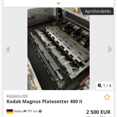
leolvasása: 69'068 tányér Cedpforigkhsx Alworf Formátum
(cm): 50x70 Felszereltség / további részletek: szerverrel,
Apróhirdetés
Trueflow szoftverrel integrált lemezlyukasztóval 40
lézerdiódával (egyenként cserélhető) -A gép szétszerelését,
csomagolását és biztosítását (a gép biztosítása a szállítás
során) a gyártó / Heidelberg végzi.
1
/
4
Képkészítő
Kodak
Magnus Platesetter 400 II
2 500 EUR
Hilders
791 km