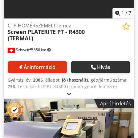
1
/
7
CTP HŐMÉRSZEMELT lemez
Screen
PLATERITE PT - R4300
(TERMAL)
Schweiz
856 km
Árinformáció
Hívás
Gyártási év:
2005
, állapot:
jó (használt)
, gép/jármű száma:
756
, Termikus CTP PT-R4300 (számítógépről lemezre)
felvevő rendszer: Külső dob PST 26 lemez-targonca Glunz
& Jensen Interplater MP 85: Hőlemez-processzor Műszaki
Apróhirdetés
adatok: Átbocsátási lehetőség (lemezek / h maximális
formátumban): 20 lemez / óra fényforrás : 32 csatornás
infravörös lézerdiódák Min. Lemezformátum: 324 x 370
mm Lemezformátum: 830 x 660 mm Képformátum: 830 x
633 mm A lemez vastagsága: 0,15 - 0,3 mm A gép méretei