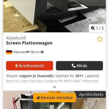
1
/
3
Képkészítő
Screen
Plattenwagen
Filderstadt
786 km
Árinformáció
Hívás
Állapot:
nagyon jó (használt)
, Gyártási év:
2011
, Laptartó
kocsi SCL-hez (100 lap) Credpey Rh Rlsfx Alwjf -Képernyő
4000x -Agfa -Fuji
Apróhirdetés
Keresés mentése