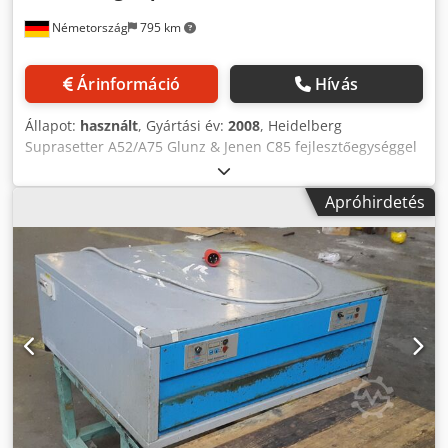
Németország
795 km
Árinformáció
Hívás
Állapot:
használt
, Gyártási év:
2008
, Heidelberg
Suprasetter A52/A75 Glunz & Jenen C85 fejlesztőegységgel
Típus: PJ003.0000 Lézerfej: 64 dióda A52 formátum: max.
lemezméret 676 × 530 mm A75 formátum: max.
Apróhirdetés
lemezméret 676 × 760 mm Crjdpfezk H Igex Alwef 200–240
V~, 50/60 Hz, 8 A