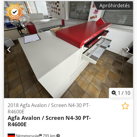
automatikus adagoló: 50 lemez teljes automatikus
Apróhirdetés
betöltése és automatikus leválasztás Gumírozó egység
vegyszermentes termikus CTP lemezekhez Műszaki adatok:
Átbocsátási lehetőség (lemezek / óra max. Formátumban):
10 lemez / óra fényforrás: 16 csatornás infravörös
lézerdiódák Min. Lemezformátum: 324 x 370 mm
Lemezformátum: 830 x 660 mm Képformátum: 830 x 633
mm Lemezvastagság: 0,15 - 0,3 mm Felbontás: 2400 - 2438
- 2540 dpi Gép méretei H x Sz x Ma: 1750 x 1030 x 1178 mm
A műszaki adatok munkától, fogyóeszközöktől és anyagtól
függően változhatnak lehetséges egyéb tényezők Cjdpofh
Dm Nofx Alwsrf
1
/
10
2018 Agfa Avalon / Screen N4-30 PT-
R4600E
Agfa Avalon / Screen
N4-30 PT-
R4600E
Németország
795 km