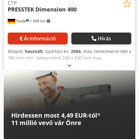
CTP
PRESSTEK
Dimension 400
Stade
1 009 km
Árinformáció
Hívás
Állapot:
használt
, Gyártási év:
2004
, max. lemezméret 680 x
780 mm min. lemezméret 240 x 240 mm max.
lemezsebesség 20 /óra Cedpfxezgxbwe Alwsrf
vegyszermentes
Hirdessen most 4,49 EUR-tól
*
11 millió vevő
vár Önre