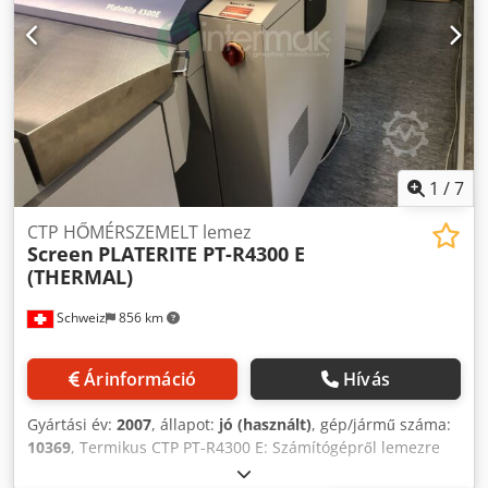
H x Sz x Ma: 1750 x 1030 x 1178 mm Crsdpfx Ajfh Dmzjlwef
1
/
7
CTP HŐMÉRSZEMELT lemez
Screen
PLATERITE PT-R4300 E
(THERMAL)
Schweiz
856 km
Árinformáció
Hívás
Gyártási év:
2007
, állapot:
jó (használt)
, gép/jármű száma:
10369
, Termikus CTP PT-R4300 E: Számítógépről lemezre
felvevő rendszer: Külső dob 2 x SA-L4100 egyoldalas