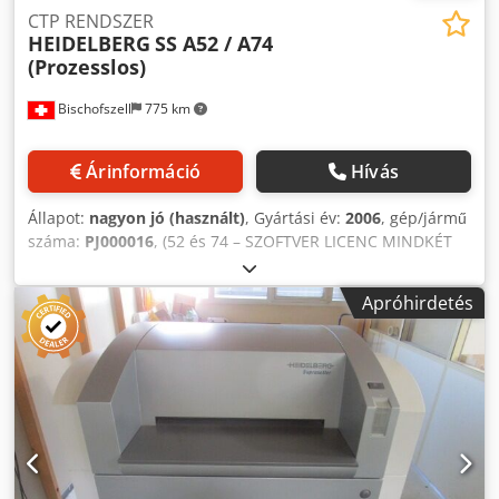
CTP RENDSZER
HEIDELBERG
SS A52 / A74
(Prozesslos)
Bischofszell
775 km
Árinformáció
Hívás
Állapot:
nagyon jó (használt)
, Gyártási év:
2006
, gép/jármű
száma:
PJ000016
, (52 és 74 – SZOFTVER LICENC MINDKÉT
FORMÁTUMHOZ) Típus: PJ.003.0000 Teljesítmény: akár 11
tányér/óra (a használt lemez típusától függően) Formátum:
Apróhirdetés
52 és 74 szoftverlicenccel mindkét formátumhoz Csdpfx
Alsvw Afxsworf Panelformátumok (Ma x Sz): 240 x 240 mm-
től 670 x 750 mm-ig Lemezvastagság: 0,15 mm - 0,30 mm
Felbontás: 2540 dpi, max 300 lpi, AM és FM vetítés
Anyagszámláló: 26298,03 m2 Tányérszámláló: 81600 db
Expozíciós számláló: 81322 db Összes felhasznált anyag:
27988,8 m2 Az összes lemez összesen: 86417 db Az összes
kitettség összesen: 86220 db Az összes ütés összesen:
86524 db Teljes üzemidő: 85165,82 óra Teljes expozíciós