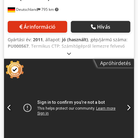
Deutschland
795 km
Árinformáció
Hívás
Gyártási év:
2011
, állapot:
jó (használt)
, gép/jármű száma:
PU000567
, Termikus CTP: Számítógépről lemezre felvevő
rendszer: Külső dob kettős kazettás rakodó DCL 106: Két
lemez, teljesen automatikus betöltéssel, PST 480 B lemezes
Apróhirdetés
targonca Műszaki adatok: Átbocsátási lehetőség (lemezek /
h maximális formátumban): 12 lemez / óra Min.
Lemezformátum: 370 x 323 mm Maks. Lemezformátum:
930 x 1060 mm Lemezvastagság: 0,15 - 0,3 mm A műszaki
adatok a munkától, a fogyóeszközöktől és a lehetséges
egyéb tényezőktől függően változhatnak Crjdpfx Aljfh
Dmqswjf