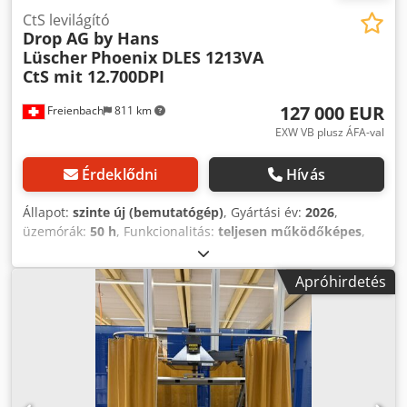
CtS levilágító
Drop AG by Hans
Lüscher
Phoenix DLES 1213VA
CtS mit 12.700DPI
127 000 EUR
Freienbach
811 km
EXW VB plusz ÁFA-val
Érdeklődni
Hívás
Állapot:
szinte új (bemutatógép)
, Gyártási év:
2026
,
üzemórák:
50 h
, Funkcionalitás:
teljesen működőképes
,
Eladó: DROP AG demó központi gép – digitális lézersugárzó
berendezés Phoenix 1213V CtS, maximális szitakerettel
Apróhirdetés
1200 x 1300 mm-ig. 2540 dpi PDF vektor lehetőséggel - akár
12700 DPI. 30 wattos lézer 405 nm hullámhosszal. 4° DMD
technológia TILT szoftverrel. Inline opció elérhető, a gép
kézi betöltésre is alkalmas. Alkalmas akár 60 mm
keretvastagságú szitákhoz. Crsdpfx Asw T Sfkjlwof