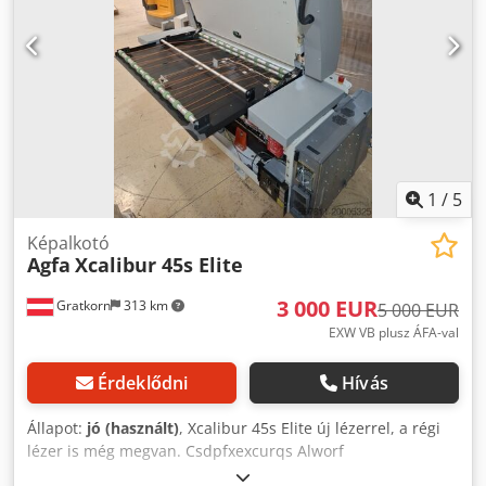
1
/
5
Képalkotó
Agfa
Xcalibur 45s Elite
3 000 EUR
Gratkorn
313 km
5 000 EUR
EXW VB plusz ÁFA-val
Érdeklődni
Hívás
Állapot:
jó (használt)
, Xcalibur 45s Elite új lézerrel, a régi
lézer is még megvan. Csdpfxexcurqs Alworf