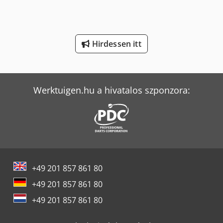
Man Tgm 15
Man Tgm 18
Hirdessen itt
Man Tgs 18
Man Tgs 28
Werktuigen.hu a hivatalos szponzora:
Mercedes-Benz V
Panhans 334/20
Panhans 336/20
Sennebogen 818 E
+49 201 857 861 80
Tec Freetec
+49 201 857 861 80
Tec Rotec
+49 201 857 861 80
Weinbrenner Tsv 6/3050