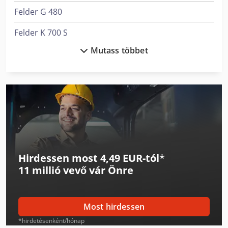
Felder G 480
Felder K 700 S
Mutass többet
Linde Targonca
Man Tga 18
Man Tge
Man Tge 3
Man Tgl 10
Hirdessen most 4,49 EUR-tól
*
Man Tgl 12
11 millió vevő
vár Önre
Man Tgl 7
Man Tgl 8
Most hirdessen
Man Tgm 12
*hirdetésenként/hónap