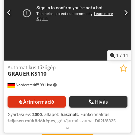
1
/
11
Automatikus tűzőgép
GRAUER
KS110
Norderstedt
991 km
Árinformáció
Hívás
Gyártási év:
2000
, állapot:
használt
, Funkcionalitás:
teljesen működőképes
, gép/jármű száma:
D02I/8325
,
Ajánlat száma: D02I/8325 Gép típusa: Automatikus tűzőgép
Gyártmány: GRAUER Típus: KS110 Gyártási év: 2000