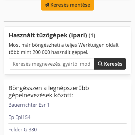
Keresés mentése
Dcsdpfx Alewi Tcke Nok Átmérő tartomány: 0,4-2,4 mm
Beviteli hossz: 12-110 mm Lábhossz: max. 75 mm
Munkaszélesség: 40 mm Teljesítmény - darab/perc: 420
Helyszín: Németországban
Használt tűzőgépek (ipari)
(1)
Most már böngészheti a teljes Werktuigen oldalt
több mint 200 000 használt géppel.
Keresés
Böngésszen a legnépszerűbb
gépelnevezések között:
Bauerrichter Esr 1
Ep Epl154
Felder G 380