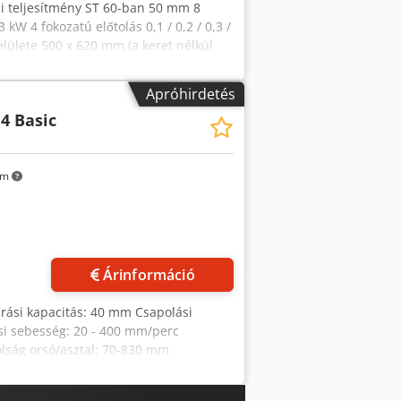
si teljesítmény ST 60-ban 50 mm 8
kW 4 fokozatú előtolás 0,1 / 0,2 / 0,3 /
lülete 500 x 620 mm (a keret nélkül
Apróhirdetés
4 Basic
km
öbb képet
Árinformáció
úrási kapacitás: 40 mm Csapolási
si sebesség: 20 - 400 mm/perc
lság orsó/asztal: 70-830 mm
g: 1,980 mm Súly: 450 kg Motor
abályozható A tartomány: 120 - 2.500