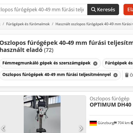
Keresés
El
k
Fúrógépek és fúrómalmok
Használt oszlopos fúrógépek 40-49 mm fúrási 
Oszlopos fúrógépek 40-49 mm fúrási teljesít
használt eladó
(72)
Fémmegmunkáló gépek és szerszámgépek
Fúrógépek é
Oszlopos fúrógépek 40-49 mm fúrási teljesítménnyel
Ö
Oszlopos fúrógép
OPTIMUM
DH40
Günzburg
704 km