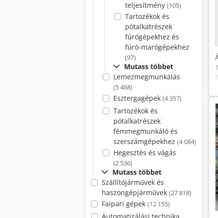
teljesítmény
(105)
Tartozékok és
pótalkatrészek
fúrógépekhez és
fúró-marógépekhez
(97)
Mutass többet
Lemezmegmunkálás
(5 468)
Esztergagépek
(4 357)
Tartozékok és
pótalkatrészek
fémmegmunkáló és
szerszámgépekhez
(4 084)
Hegesztés és vágás
(2 536)
Mutass többet
Szállítójárművek és
haszongépjárművek
(27 818)
Faipari gépek
(12 155)
Automatizálási technika