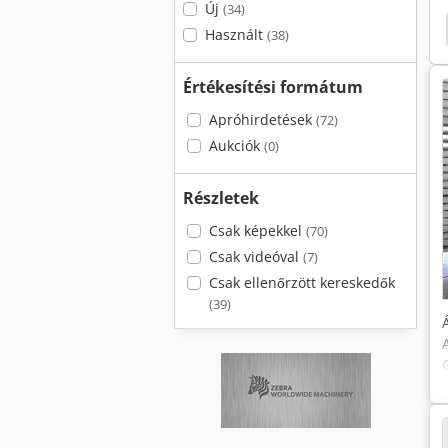
Új
(34)
star 40/S
Alzmetall Ax 3/S
Alzmetall Ab 40/Sv
Használt
(38)
Értékesítési formátum
Apróhirdetések
(72)
Aukciók
(0)
Részletek
Csak képekkel
(70)
Csak videóval
(7)
Csak ellenőrzött kereskedők
(39)