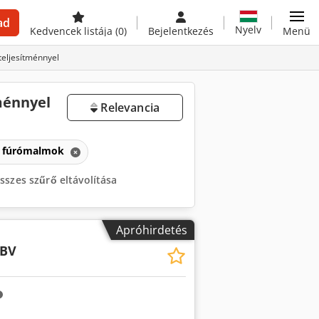
ad
Nyelv
Kedvencek listája
(0)
Bejelentkezés
Menü
teljesítménnyel
ménnyel
Relevancia
s fúrómalmok
sszes szűrő eltávolítása
Apróhirdetés
 BV