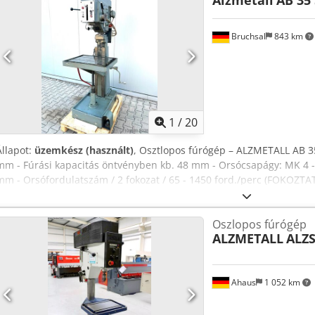
Alzmetall
AB 35 
vevők is szívesen várjuk! ÁFA-val ellátott számlát adunk. Megtekinté
lehetséges a 42855 Remscheid-i helyszínen. Eladás a 42855 Remsche
rakodással. A műszaki adatokban és a korábbi eladásban fenntartjuk
Bruchsal
843 km
1
/
20
Állapot:
üzemkész (használt)
, Osztlopos fúrógép – ALZMETALL AB 35
mm - Fúrási kapacitás öntvényben kb. 48 mm - Orsócsapágy: MK 4 - 
mm - Orsófordulatszám / 2 fokozat / 65 - 1450 ford./perc (FOKOZTAT
0,3-0,4 mm/ford. Djdpfx Adeznlf Ee Nsck - Fúrási mélységkorlátozó 
beállítása kb. 600 mm - Asztal magasságának beállítása kézi kerékk
Oszlopos fúrógép
Motorteljesítmény kb. 3,5 kW - Hűtőfolyadék-ellátó rendszer - Mun
ALZMETALL
ALZS
Sz x M 1,1 x 0,7 x 2,1 méter / Súly kb. 1200 kg A hibák és a helytele
Ahaus
1 052 km