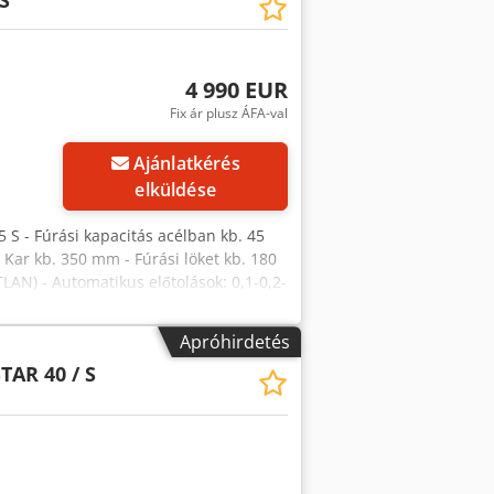
S
s / átvétel előzetes egyeztetés után
id-i telephelyről, ingyenes
 a hibák és változtatások jogát.
4 990 EUR
Fix ár plusz ÁFA-val
Ajánlatkérés
elküldése
 S - Fúrási kapacitás acélban kb. 45
Kar kb. 350 mm - Fúrási löket kb. 180
LAN) - Automatikus előtolások: 0,1-0,2-
- Asztallap kb. 600x460 mm - Asztal
el - Oszlop átmérője kb. 200 mm -
Apróhirdetés
kafény - Fordulatszámmérő Méretek: H x
TAR 40 / S
n adatokért felelősséget nem vállalunk.