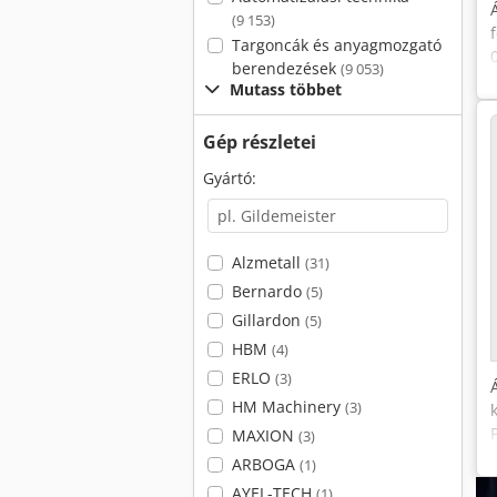
(9 153)
Targoncák és anyagmozgató
berendezések
(9 053)
Mutass többet
Gép részletei
Gyártó:
Alzmetall
(31)
Bernardo
(5)
Gillardon
(5)
HBM
(4)
ERLO
(3)
HM Machinery
(3)
MAXION
(3)
ARBOGA
(1)
AYEL-TECH
(1)