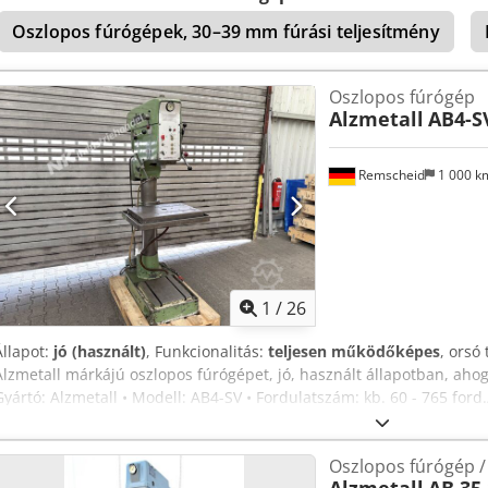
munkalap kézi forgattyúval - Hűtőfolyadék-ellátó rendszer Dcedpfezn
Oszlopos fúrógépek, 30–39 mm fúrási teljesítmény
Munkalámpa Méretek: H x Sz x M 1 x 0,8 x 2,1 méter / Súly kb. 1200
fenntartva.
Oszlopos fúrógép
Alzmetall
AB4-S
Remscheid
1 000 
1
/
26
Állapot:
jó (használt)
, Funkcionalitás:
teljesen működőképes
, orsó 
Alzmetall márkájú oszlopos fúrógépet, jó, használt állapotban, ahog
Gyártó: Alzmetall • Modell: AB4-SV • Fordulatszám: kb. 60 - 765 ford
Előtolási sebességek: 0,15 / 0,2 / 0,3 / 0,36 mm/ford. • Asztal méret
szivattyyval Djdjzqnuuepfx Ad Neck • Csatlakozás: 16A CEE csatlako
Oszlopos fúrógép / 
gép bármikor megtekinthető és tesztelhető! Szállítási költség: kb. 19