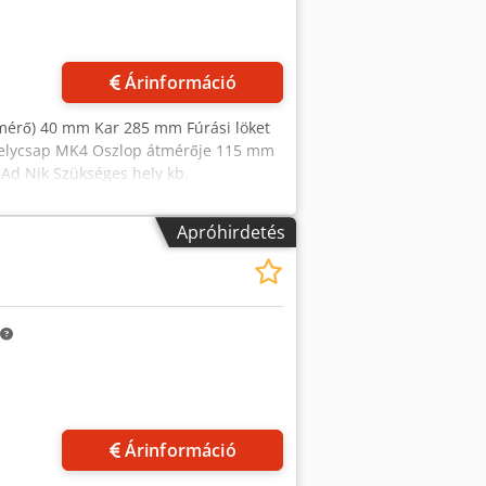
Árinformáció
átmérő) 40 mm Kar 285 mm Fúrási löket
gelycsap MK4 Oszlop átmérője 115 mm
 Ad Njk Szükséges hely kb.
Apróhirdetés
Árinformáció