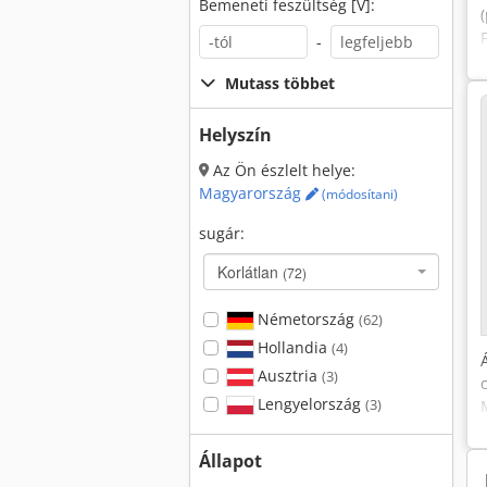
Bemeneti feszültség [V]:
-
Mutass többet
Helyszín
Az Ön észlelt helye:
Magyarország
(módosítani)
sugár:
Korlátlan
(72)
Németország
(62)
Hollandia
(4)
Ausztria
(3)
Lengyelország
(3)
Állapot