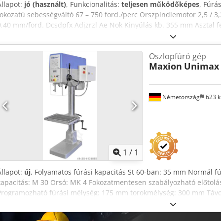
Állapot:
jó (használt)
, Funkcionalitás:
teljesen működőképes
, Fúrá
fokozatú sebességváltó 67 – 750 ford./perc Orszpindlemotor 2,5 / 3,3 
0,40 mm/ford. Dcsdpfx Adjzrzl Ae Nok Kinyúlás kb. 355 mm Asztal fe
mérve) Orszpindlemlöket 250 mm Orszpindlemenet MK 5
Oszlopfúró gép
Maxion
Unimax 
Németország
623 
Kérjen t
1
/
1
Állapot:
új
, Folyamatos fúrási kapacitás St 60-ban: 35 mm Normál f
kapacitás: M 30 Orsó: MK 4 Fokozatmentesen szabályozható előtolá
Programozható fúrási mélység: 175 mm torokmélység: 300 mm Távo
Asztalfelület: 550 x 400 mm Oszlop átmérő: 120 mm Teljes magassá
pólusváltás: 1,5 / 3,0 kW Az orsó fordulatszáma fokozatmentesen sz