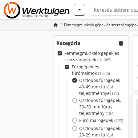
Magyarország
Fémmegmunkáló gépek és szerszámgépe
Kategória
Fémmegmunkáló gépek és
szerszámgépek
(31 985)
Fúrógépek és
fúrómalmok
(1 520)
Oszlopos fúrógépek
40-49 mm fúrási
teljesítménnyel
(72)
Oszlopos fúrógépek,
30–39 mm fúrási
teljesítmény
(184)
Fúró-marógépek
(122)
Oszlopos fúrógépek,
20-29 mm fúrási