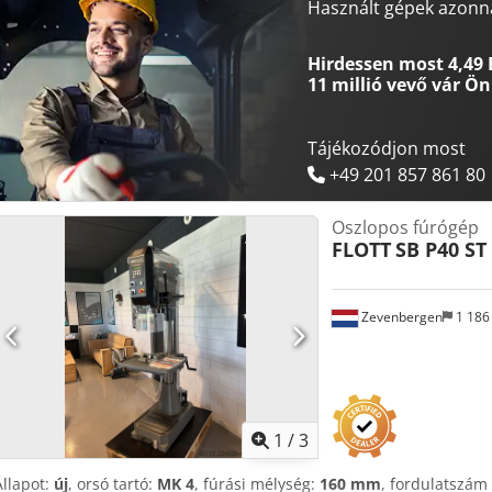
fordulat/perc Az orsó fordulatszáma fokozatmentesen szabályozható
Használt gépek azonna
Dcsdpfx Aeb Nbvgjd Nek
Hirdessen most 4,49 
11 millió vevő
vár Ön
Tájékozódjon most
+49 201 857 861 80
Oszlopos fúrógép
FLOTT
SB P40 ST
Zevenbergen
1 186
1
/
3
Állapot:
új
, orsó tartó:
MK 4
, fúrási mélység:
160 mm
, fordulatszám