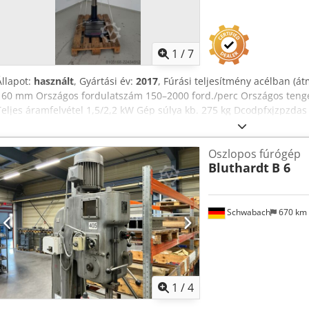
1
/
7
Állapot:
használt
, Gyártási év:
2017
, Fúrási teljesítmény acélban (
160 mm Országos fordulatszám 150–2000 ford./perc Országos ten
Teljes áramfelvétel 1,5/2,2 kW Gép súlya kb. 275 kg Dcodpfxjzpzdas
1000x700x1900 mm
Oszlopos fúrógép
Bluthardt
B 6
Schwabach
670 km
1
/
4