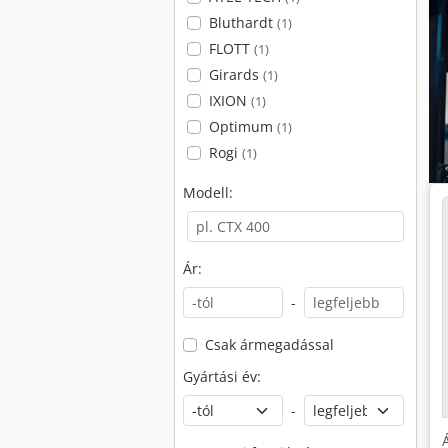
Bluthardt
(1)
FLOTT
(1)
Girards
(1)
IXION
(1)
Optimum
(1)
Rogi
(1)
Modell:
Ár:
-
Csak ármegadással
Gyártási év:
-