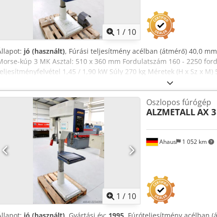
1
/
10
Állapot:
jó (használt)
, Fúrási teljesítmény acélban (átmérő) 40,0 
Morse-kúp 3 MK Asztal: 510 x 360 mm Fordulatszám 160 - 2250 ford
teljesítményfelvétel 1,45 / 1,90 kW Súly 270 kg Méretek (H x Sz x M)
robusztus oszlopos fúrógép - fokozatmentes sebességbeállítás (ékszí
korlátozó Dcodpfezl E Uzsx Ad Nok - gépasztal 2 db T-horonnyal * m
Oszlopos fúrógép
- gombos nyomókapcsoló (rögzíthető) a vészleállításhoz - forgatókap
ALZMETALL
AX 3
lábkapcsoló a jobb és bal irányú forgáshoz - kezelési útmutató (PDF
Ahaus
1 052 km
1
/
10
Állapot:
jó (használt)
, Gyártási év:
1995
, Fúróteljesítmény acélban 