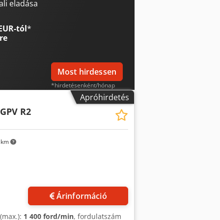
 B tartomány: 60 - 1.200 fordulat/perc
li eladása
EUR-tól
*
re
Most hirdessen
*hirdetésenként/hónap
Apróhirdetés
 GPV R2
 km
Árinformáció
 (max.):
1 400 ford/min
, fordulatszám