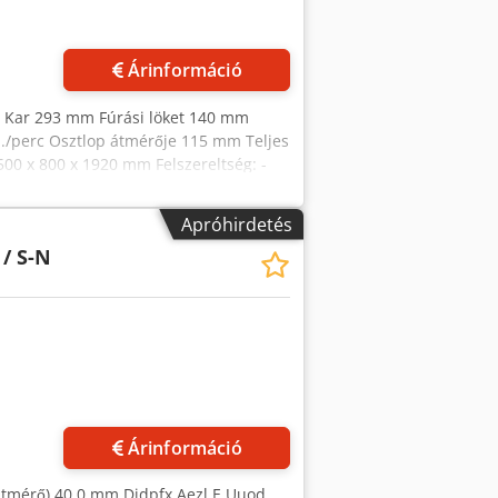
Árinformáció
mm Kar 293 mm Fúrási löket 140 mm
./perc Osztlop átmérője 115 mm Teljes
 500 x 800 x 1920 mm Felszereltség: -
j) - pólusváltós motor - fúrási mélység
agasságban kézi forgattyúval állítható
Apróhirdetés
csoló a jobb és bal irányú forgáshoz -
 / S-N
)
Árinformáció
(átmérő) 40,0 mm Djdpfx Aezl E Uuod