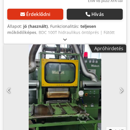
EXW VB plusz ÁFA-val
Érdeklődni
Hívás
Állapot:
jó (használt)
, Funkcionalitás:
teljesen
működőképes
, BDC 100T hidraulikus öntőprés | Fűtött
nyomólemezes prés Eladó BDC 100T hidraulikus öntőprés,
fűtött nyomólemezekkel. Körülbelül 100 tonnás prés gumi-,
Apróhirdetés
műanyag-, kompozit- és lamináló alkalmazásokhoz. Gyártó:
BDC Gép típusa: 100T öntőprés, fűtött nyomólemezekkel
Állapot: Üzemképtelen, de jó állapotú. 100 tonnás, fűtött
nyomólemezes kompressziós/öntőprés Ez a BDC 100T
hidraulikus öntőprés egy robusztus ipari prés, amelyet
fűtött nyomólemezes öntéshez, kompressziós öntéshez,
formázáshoz, ragasztáshoz és lamináláshoz terveztek. Ez a
gép alkalmas gumiöntéshez, műanyagfeldolgozáshoz,
kompozitokhoz, ragasztáshoz, préseléshez, lamináláshoz
és fűtött formázási műveletekhez, így sokoldalú kiegészítője
lehet a gyártási, termelési és speciális szerelési
műhelyeknek. Főbb jellemzők 100 tonnás hidraulikus
préskapacitás Fűtött felső és alsó nyomólemezek
Robusztus, ipari kialakítás Alkalmas kompressziós