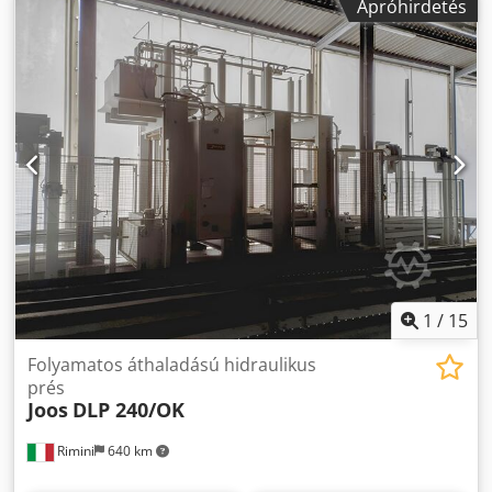
Apróhirdetés
szemben Meghajtóteljesítmény: 22 kW Konténer méretei
(HxSzxM): 1000 x 770 x 535 mm Zárási sebesség:
Gyorsmenet: kb. 40-50 mm/s Lassú záródás: kb. 0 - 20
mm/s Préselési sebesség: kb. 0 - 3 mm/s Lassú nyitás: kb. 0
- 20 mm/s Nyitás, gyorsmenet: kb. 0 - 60 mm/s
1
/
15
Folyamatos áthaladású hidraulikus
prés
Joos
DLP 240/OK
Rimini
640 km