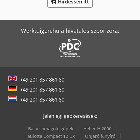
Hirdessen itt
Tec Freetec
Werktuigen.hu a hivatalos szponzora:
+49 201 857 861 80
+49 201 857 861 80
+49 201 857 861 80
Jelenlegi gépkeresések:
Bálacsomagoló gépek
Heller H 2000
Haulotte Compact 12 Dx
Önjáró fűnyíró