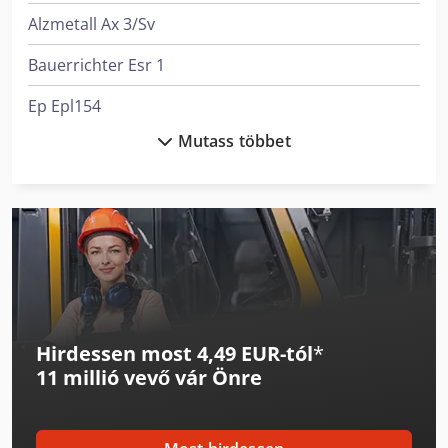
Alzmetall Ax 3/Sv
Bauerrichter Esr 1
Ep Epl154
Mutass többet
Felder G 380
Felder G 480
Felder K 700
Felder K 700 S
Graule Akf 4/250
Hirdessen most 4,49 EUR-tól
*
Graule Akf 6/250
11 millió vevő
vár Önre
Hsm Iratmegsemmisítő
Huvema Hu 230 Dg