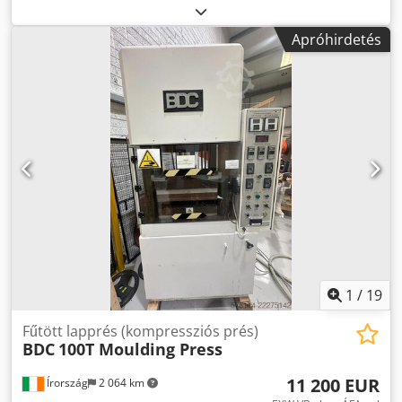
Lyukasztólöket: 20 – 165 mm, fokozatmentesen állítható
Munkamagasság: lyukasztóalátét nélkül kb. 1000 mm
Apróhirdetés
felújított vagy Lyukasztóerő: 1000 kN Dcodpfxjx Sdy Ee
Albsk Asztalfelület: 1700 x 1050 mm Lyukasztólöket: 20 –
165 mm, fokozatmentesen állítható Munkamagasság:
lyukasztóalátét nélkül kb. 1000 mm felújított
1
/
19
Fűtött lapprés (kompressziós prés)
BDC
100T Moulding Press
11 200 EUR
Írország
2 064 km