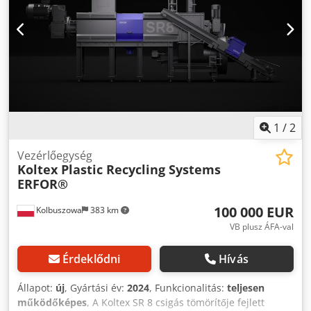
1
/
2
Vezérlőegység
Koltex Plastic Recycling Systems
ERFOR®
100 000 EUR
Kolbuszowa
383 km
VB plusz ÁFA-val
Érdeklődni
Hívás
Állapot:
új
, Gyártási év:
2024
, Funkcionalitás:
teljesen
működőképes
, A Koltex SR 8 csigás tömörítője fejlett