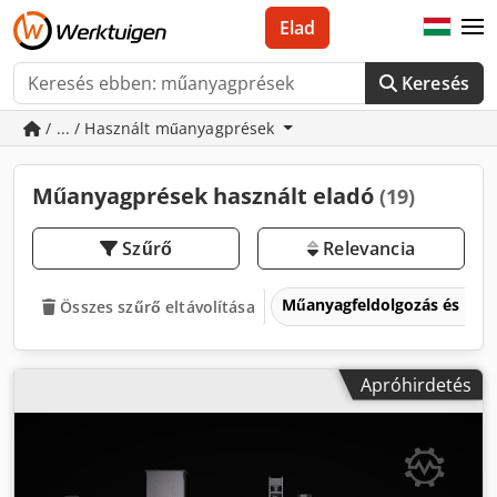
Elad
Keresés
/ ... / Használt műanyagprések
Műanyagprések használt eladó
(19)
Szűrő
Relevancia
Műanyagfeldolgozás és mű
Összes szűrő eltávolítása
Apróhirdetés