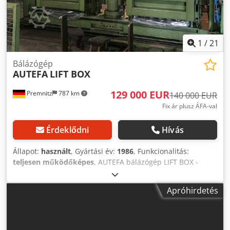
1
/
21
Bálázógép
AUTEFA
LIFT BOX
129 000 EUR
Premnitz
787 km
140 000 EUR
Fix ár plusz ÁFA-val
Érdeklődni
Hívás
Állapot:
használt
, Gyártási év:
1986
, Funkcionalitás:
teljesen működőképes
, AUTEFA bálázógép LIFT BOX -
félautomata bálázógép - 2 kamrás rendszer - Előprés -
Készprés Dcsdpfx Aloytb Sgsbsk - automatikus TITAN
Apróhirdetés
pántológép - Vezérlés 2015-ben felújítva - Hidraulika
teljesen felújítva 2018-ban - Kondenzátor új 2012-ben -
Villaemelő kiemelő kocsi - Szállítószegmensek (görgős
szállítók) - Forgóasztal - Görgős szalagmérleg - Görgős