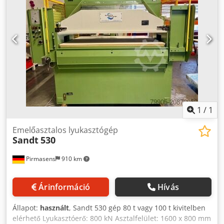
1
/
1
Emelőasztalos lyukasztógép
Sandt
530
Pirmasens
910 km
Árinformáció
Hívás
Állapot:
használt
, Sandt 530 gép 80 t vagy 100 t kivitelben
elérhető Lyukasztóerő: 800 kN Asztalfelület: 1600 x 800 mm