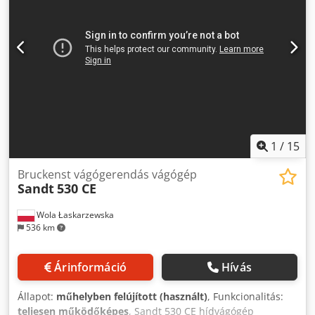
szalagemelő asztal - Csomagolóanyag - Bála méret SZxH
xM 1250x750x1100mm - Bálasúly kb. 330kg - Napi
teljesítmény 25–30t 2 db elérhető (ár egységenként)
Felhívjuk figyelmét, hogy a gépet a vevőnek kell
szétszerelni, csomagolni és elszállítani/elvinni.
1
/
15
Bruckenst vágógerendás vágógép
Sandt
530 CE
Wola Łaskarzewska
536 km
Árinformáció
Hívás
Állapot:
műhelyben felújított (használt)
, Funkcionalitás:
teljesen működőképes
, Sandt 530 CE hídvágógép