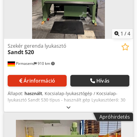
felújítva - Megjelenés: újszerű - Színe: RAL 7035 szürke -
Hidraulikaolaj nélkül
1
/
4
Szekér gerenda lyukasztó
Sandt
520
Pirmasens
910 km
Árinformáció
Hívás
Állapot:
használt
, Kocsialap-lyukasztógép / Kocsialap-
lyukasztó Sandt 530 típus - használt gép Lyukasztóerő: 30
tonna Asztalfelület: 1600x500 mm Dodpox Sdzpjfx Albock
Kocsiméret: 500x500 mm Használt gép, felújítva
Apróhirdetés