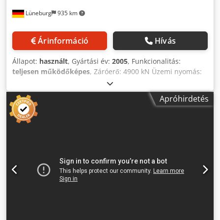
Lüneburg
935 km
Árinformáció
Hívás
Állapot:
használt
, Gyártási év:
2005
, Funkcionalitás:
teljesen működőképes
, Záróerő: 4900 kN Üzemi nyomás:
206 bar Fűtőlap méretei: 700 x 700 mm Dugattyú átmérője:
558,8 mm Löket: 250 mm Tiszta magasság: 300 mm Max.
Apróhirdetés
fűtőlapok súlya: 560 kg Olajtartály: 1100 L Névleges
teljesítmény: 82 kW Fűtőteljesítmény: 56 kW Szívómotor
teljesítménye: 4,0 kW Fénysorompó, távolság a
szerszámterülettől: 810 mm Vákuumfedél lökete: 200 mm
Gép méretei: 3975 x 2935 x 2555 mm Dcjdpoztda Sefx
Albek Három láncos emelővel ellátott darupályával
(monorail) felszerelt Gyártó: STAHL Építés éve: 2011
Teherbírás: 3 x 400 kg Darupálya hossza: kb. 3500 mm
Gördülő alváz Teherbírás: 400 kg Emelési magasság: 3 m
Emelési sebesség, fő emelés: 4 m/perc Emelési sebesség,
finomlöket: 1m/perc A PAN STONE gyártó vulkanizálóprését
egy neves német tömítéstechnikai vállalat használta. Ez a