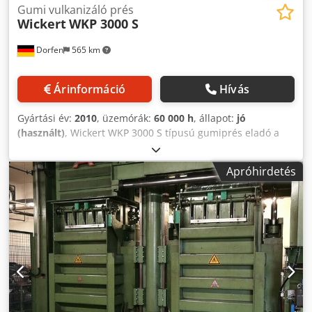
Gumi vulkanizáló prés
Wickert
WKP 3000 S
Dorfen
565 km
Árinformáció
Hívás
Gyártási év:
2010
, üzemórák:
60 000 h
, állapot:
jó
(használt)
, Wickert WKP 3000 S típusú gumiprés eladó a
képeken látható állapotban. Dcodpfszix N Hex Albsk A prés
hibátlanul működik, és nemrégig üzemben volt. - Üzemóra:
Apróhirdetés
kb. 60 000 - Gyártási év: 2010 - Sorozatszám: 3779 -
Présfelület: kb. 700x550 mm - Fűtőlap tartozék További
információk hamarosan. Rakodás daruval. Kérdés esetén
bármikor jelentkezzen.