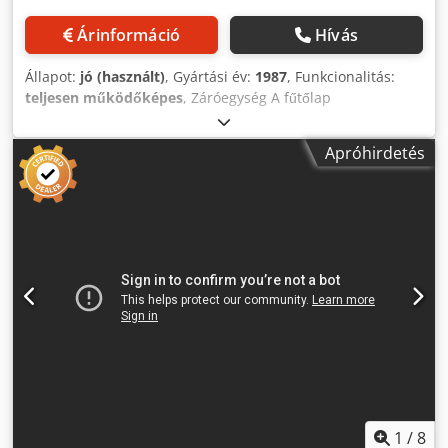
Árinformáció
Hívás
Állapot:
jó (használt)
, Gyártási év:
1987
, Funkcionalitás:
teljesen működőképes
, Záróegység A fűtőlap
fűtőteljesítménye: 0,48 kW fűtőszálanként / 0,9 kW 8
fűtőszállal Nyomóerő: 1.000 kN Dugattyú lökethossza: kb.
Apróhirdetés
250 mm; Záróhenger: kb. 260 mm Dugattyú1-átmérő: 240
mm (főhenger) Záróerő, gyorsjárat: kb. 2 x 500 kN
Visszahúzóerő: kb. 2 x 600 kN Dugattyú2-átmérő: 35 mm
(záróhenger) Dodpfx Aeztdcaelbjck Fűtőlapok mérete: 550 x
600 mm A gép méretei Hossz: 2600 mm Szélesség: 2100
mm Magasság: 2100 mm Súly (becsült): kb. 5 t
1
/
8