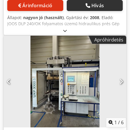
Árinformáció
Hívás
Állapot:
nagyon jó (használt)
, Gyártási év:
2008
, Eladó:
JOOS DLP 240/OK folyamatos üzemű hidraulikus prés Gép
típusa: Folyamatos üzemű hidraulikus prés automatikus
anyag-be- és -kirakó rendszerrel. Alkalmazás: Dcjdpfxsyc
Apróhirdetés
Euks Albok Lapos anyagok egyenletes vastagságú
panelekre történő nagy hőmérsékletű bevonására tervezve.
Főbb adatok: Gyártó: JOOS Típus: DLP 240/OK Gyártási év:
2008 Üzemi feszültség: 400 V / 50 Hz Teljesítményfelvétel:
55,5 kW Hidraulikus hengerek: 8 × 125 mm + 2 × 40 mm
Üzemi nyomás: 245 bar Préselési felület: 4200 × 1400 mm
(H × Sz) Teljes préselési erő: 2400 kN Állapot: nagyon jó
Dokumentáció: teljes Fontos megjegyzés: A gép nem
rendelkezik vezérlőprogrammal. CÍMKÉK: hidraulikus prés,
folyamatos prés, ipari prés, bevonóprés, panelgépek,
gyártósorok, ipari berendezések, JOOS, Siempelkamp,
Orma, Italpresse, Dieffenbacher, Bürkle, Langzauner
1
/
6