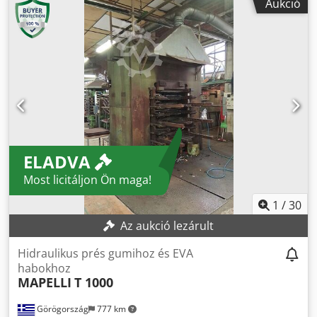
Aukció
mechanikai szennyeződéseket, előkészítve az anyagot a
további mosási lépésekhez. Alkalmas folyamatos, ipari 24/7
üzemeltetésre. Alkalmazható anyagok: Dcedpfx Aloyh Hr
Eobsk PE, PP, HDPE, LDPE, műanyag fóliák, gyártási
hulladék Műszaki adatok: Kapacitás: akár 2000 kg/h Hajtó
teljesítmény: 30 kW Rotor hossza: 3000 mm Rotor átmérője:
680 mm Méretek (H x Sz x M): 3689 x 1766 x 3294 mm
Betöltőnyílás: 500 x 450 mm Főbb jellemzők: Nehézüzemű,
ipari kivitel Cserélhető kopóalkatrészek Könnyű
szervizelhetőség Mosó- vagy újrahasznosító sorokba
ELADVA
könnyen integrálható 📩 Egyedi kivitelben is rendelhető.
Érdeklődjön további részletekért!
Most licitáljon Ön maga!
1
/
30
Az aukció lezárult
Hidraulikus prés gumihoz és EVA
habokhoz
MAPELLI
T 1000
Görögország
777 km