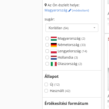
Az Ön észlelt helye:
Magyarország
(módosítani)
sugár:
Korlátlan
(54)
Magyarország
(2)
Németország
(33)
Lengyelország
(14)
Hollandia
(3)
Olaszország
(2)
Állapot
Új
(12)
Használt
(42)
Értékesítési formátum