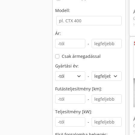
Modell:
Ár:
-
Csak ármegadással
Gyártási év:
-
Futásteljesítmény [km]:
-
Teljesítmény [kW]:
-
Első forgalomba helyezés: