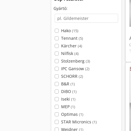
Gyártó:
Hako
(15)
Tennant
(5)
Kärcher
(4)
Nilfisk
(4)
Stolzenberg
(3)
IPC Gansow
(2)
SCHORR
(2)
B&R
(1)
DiBO
(1)
Iseki
(1)
MEP
(1)
Optimas
(1)
STAR Micronics
(1)
Weidner
(1)