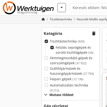
Magyarország
Tisztítástechnika
Használt felülős seprő
Kategória
Tisztítástechnika
(920)
Felülős seprőgépek és
súroló-tisztítógépek
(54)
Fémmegmunkáló gépek és
szerszámgépek
(31 922)
Szállítójárművek és
haszongépjárművek
(27 793)
Faipari gépek
(12 136)
Automatizálási technika
(9 212)
Mutass többet
Gép részletei