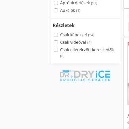
Apróhirdetések
(53)
Aukciók
(1)
Részletek
 T16
Nilfisk Hoover
Hako Sweepmaster 980 R
Csak képekkel
(54)
Csak videóval
(4)
Csak ellenőrzött kereskedők
(8)