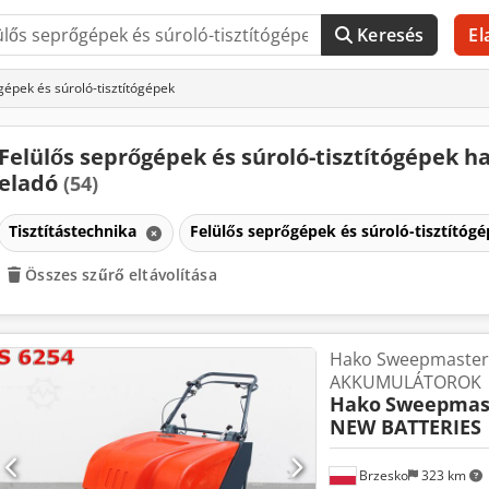
Keresés
El
gépek és súroló-tisztítógépek
Felülős seprőgépek és súroló-tisztítógépek h
eladó
(54)
Tisztítástechnika
Felülős seprőgépek és súroló-tisztítóg
Összes szűrő eltávolítása
Hako Sweepmaster 
AKKUMULÁTOROK
Hako
Sweepmaste
NEW BATTERIES
Brzesko
323 km