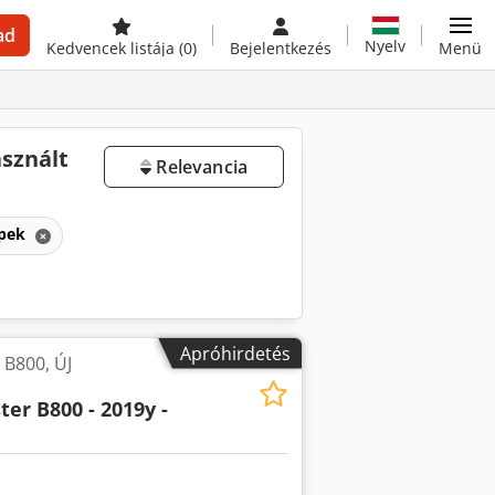
ad
Nyelv
Kedvencek listája
(0)
Bejelentkezés
Menü
asznált
Relevancia
épek
Apróhirdetés
B800, ÚJ
r B800 - 2019y -