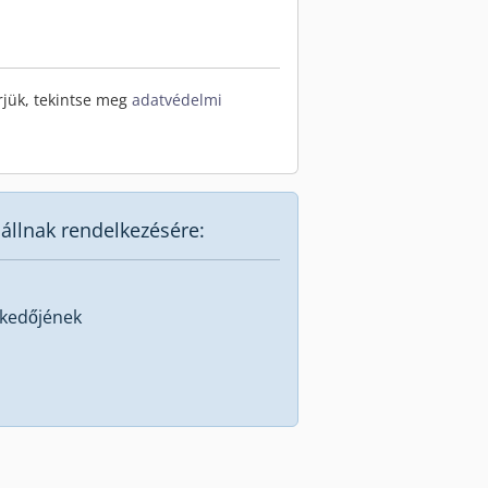
rjük, tekintse meg
adatvédelmi
állnak rendelkezésére:
skedőjének