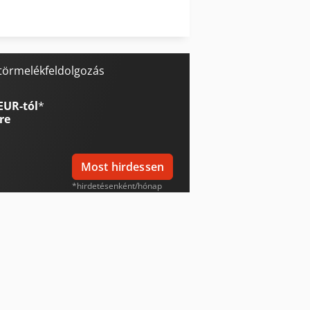
Vw T 3
Weinbrenner Tsv 6/3050
 törmelékfeldolgozás
EUR-tól
*
re
Most hirdessen
*hirdetésenként/hónap