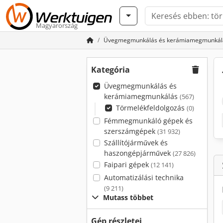
Magyarország
Üvegmegmunkálás és kerámiamegmunkál
Kategória
Üvegmegmunkálás és
kerámiamegmunkálás
(567)
Törmelékfeldolgozás
(0)
Fémmegmunkáló gépek és
szerszámgépek
(31 932)
Szállítójárművek és
haszongépjárművek
(27 826)
Faipari gépek
(12 141)
Automatizálási technika
(9 211)
Mutass többet
Gép részletei