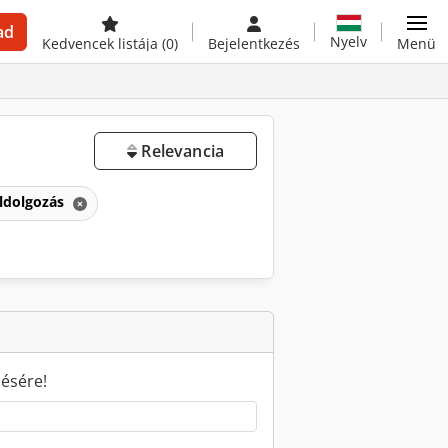
ad
Nyelv
Kedvencek listája
(0)
Bejelentkezés
Menü
Relevancia
ldolgozás
sésére!