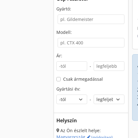
Gyártó:
Modell:
Ár:
-
Csak ármegadással
Gyártási év:
-
Helyszín
Az Ön észlelt helye:
Magyarország
(módosítani)