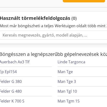
Használt törmelékfeldolgozás
(0)
Most már böngészheti a teljes Werktuigen oldalt több mint 
Böngésszen a legnépszerűbb gépelnevezések köz
Auerbach Ax3 Tlf
Linde Targonca
Ep Epl154
Man Tge
Felder G 380
Man Tge 3
Felder G 480
Man Tgl 10
Felder K 700 S
Man Tgm 15