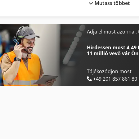
Mutass többet
Linde L 10
Man Tgm 18
Linde L 12
Mercedes-Benz V
Linde L 14
Merlo P 27.6 Plus
Adja el most azonnal:
Linde L 16
Merlo P 40.17
Hirdessen most 4,49 
11 millió vevő
vár Ön
Tájékozódjon most
+49 201 857 861 80