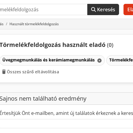
Keresés
El
ás
Használt törmelékfeldolgozás
Törmelékfeldolgozás használt eladó
(0)
Üvegmegmunkálás és kerámiamegmunkálás
Törmelékfe
Összes szűrő eltávolítása
Sajnos nem található eredmény
Értesítjük Önt e-mailben, amint új találatok érkeznek a kere