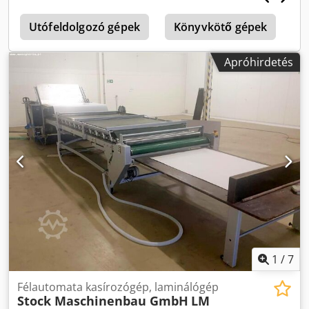
lézerhullámhossz / 30 watt teljesítmény Process L/S 25 µm
MP L/S 45 µm Djdpfx Asw T Si Noa Iowa
Utófeldolgozó gépek
Könyvkötő gépek
Apróhirdetés
1
/
7
Félautomata kasírozógép, laminálógép
Stock Maschinenbau GmbH
LM