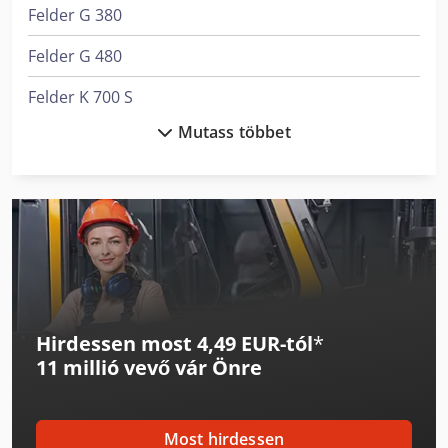
Felder G 380
Felder G 480
Felder K 700 S
Mutass többet
Man L 2000
Man Le 8
Man Tga 18
Man Tge 3
Man Tgl 10
Hirdessen most 4,49 EUR-tól
*
Man Tgl 8
11 millió vevő
vár Önre
Man Tgm 18
Man Tgs 18
Most hirdessen