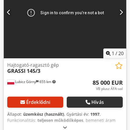
1
/
20
Hajtogató-ragasztó gép
GRASSI
145/3
85 000 EUR
Lubicz Górny
655 km
VB plusz ÁFA-val
Érdeklődni
Hívás
Állapot:
üzemkész (használt)
, Gyártási év:
1997
,
Funkcionalitás:
teljesen működőképes
, bemeneti áram
típusa:
háromfázisú
, teljes szélesség:
3 000 mm
, teljes