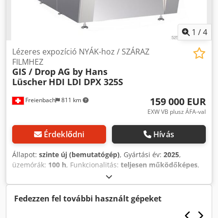
1
/
4
Lézeres expozíció NYÁK-hoz / SZÁRAZ
FILMHEZ
GIS / Drop AG by Hans
Lüscher
HDI LDI DPX 325S
159 000 EUR
Freienbach
811 km
EXW VB plusz ÁFA-val
Érdeklődni
Hívás
Állapot:
szinte új (bemutatógép)
, Gyártási év:
2025
,
üzemórák:
100 h
, Funkcionalitás:
teljesen működőképes
,
Kiállítási HDI LDI (lézeres közvetlen képalkotás) gép
nyomtatott áramköri lapokhoz – PCB megvilágítás. A
berendezés a Productronica 2025 müncheni vásáron volt
Fedezzen fel további használt gépeket
kiállítva, jelenleg demóközpontunkban, Veldenben /
Münchenben található. 3 lézerfej 405 nm