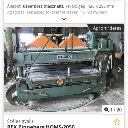
Állapot:
üzemkész (használt)
, Faroló gép, 420 x 250 mm
Adagolási sebesség fokozatmentesen, 15–90 m/perc
Hornyoló fűrészegység a gép bemeneti oldalán, felül Faroló
tengely alul, 15 kW Faroló tengely felül, 22 kW
Apróhirdetés
Crjdpfxjzmmrde Ah Tef Ez a faroló gép 1984-ben újként
került vásárlásra, mint egy 4 oldalas faroló gép. A
függőleges maróegységeket azonban leszerelték. OPCIÓ:
Felár ellenében a gép 2 függőleges maróegységgel is
szállítható. A gép egy zajszigetelő kabinban található.
1
/
20
Széles gyalu
REX Pinneberg
HOMS-2050