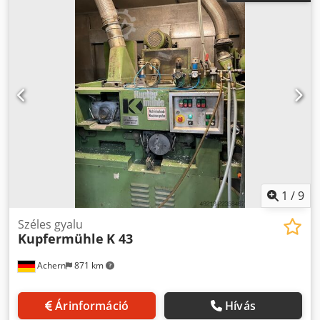
1
/
9
Széles gyalu
Kupfermühle
K 43
Achern
871 km
Árinformáció
Hívás