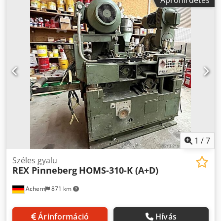
átalakítás 300 mm-re) Előtolás, 6 fokozatban: 4,5 – 26
m/perc Teljes elektromos teljesítmény: 91 kW 4 vízszintes
farozó tengely alsó, jobb oldalon: 11,0 kW alsó, bal oldalon:
15,0 kW felső, jobb oldalon: 18,5 kW felső, bal oldalon: 18,5
kW Csdpfx Ahjzlbz Rj Torf 2 függőleges maróegység, 7,5 kW
alumínium farozófejekkel szerelve, H 240 mm
1
/
7
Széles gyalu
REX Pinneberg
HOMS-310-K (A+D)
Achern
871 km
Árinformáció
Hívás