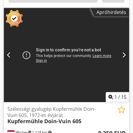
Feszültség [V]: 400 - Szállítási méretek: 3400 mm x 2100
mm x 1900 mm (H x Sz x M) - Szállítási súly [kg]: 6000 kg -
Apróhirdetés
Szállítási csomagok [db]: 3 Pénzügyi információk ÁFA: A
megadott árban az áfa nem szerepel. ÁFA/Differenciális
adózás: Az áfa levonható a vállalkozások számára. Szállítás
és beszámítás bármikor lehetséges az ipari termékek teljes
választékára. Yorick Diebels
1
/
15
Szélességi gyalugép Kupfermühle Doin-
Vuin 605, 1972-es évjárat
Kupfermühle
Doin-Vuin 605
Wijchen
1 118 km