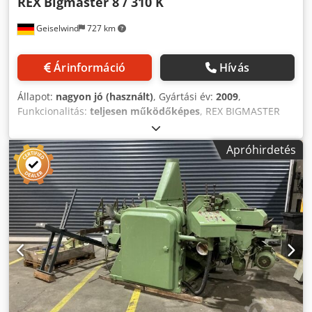
REX
Bigmaster 8 / 310 K
Geiselwind
727 km
Árinformáció
Hívás
Állapot:
nagyon jó (használt)
, Gyártási év:
2009
,
Funkcionalitás:
teljesen működőképes
, REX BIGMASTER
esztergélógép A+D+FR+FL+AFV+NSH+HFRo+HFRu 6 tengely
+ 2 éllező egység. Tengelyelrendezés: U-O-L-R-O-U
Apróhirdetés
Cjdpfozrtn Njx Ah Tsrf A tolás sebessége
frekvenciaszabályozott, akár 80 m/perc. Esztergélési
szélesség 310 mm. Esztergélési magasság 205 / 300.
Pozicionáló vezérlés. Elektromos vezérlőszekrény
vezérléssel és teljesítményegységgel. Kezelőpanel. Zajvédő
kabin. 2 készlet szerszám. Műszaki dokumentáció.