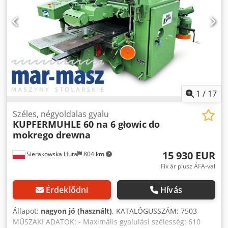
1
/
17
Széles, négyoldalas gyalu
KUPFERMUHLE 60 na 6 głowic
do
mokrego drewna
15 930 EUR
Sierakowska Huta
804 km
Fix ár plusz ÁFA-val
Érdeklődni
Hívás
Állapot:
nagyon jó (használt)
, KATALÓGUSSZÁM: 7503
MŰSZAKI ADATOK: - Maximális gyalulási szélesség: 610