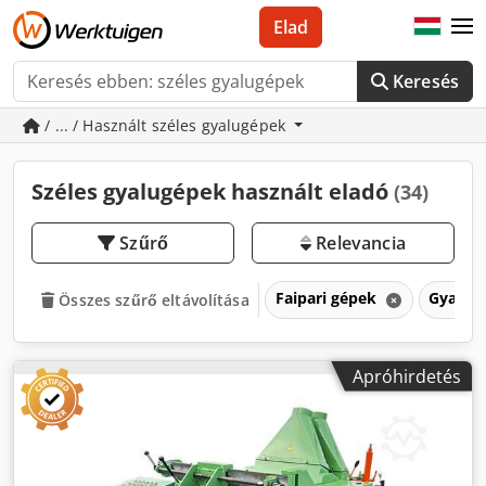
Elad
Keresés
/ ... / Használt széles gyalugépek
Széles gyalugépek használt eladó
(34)
Szűrő
Relevancia
Faipari gépek
Gyalug
Összes szűrő eltávolítása
Apróhirdetés