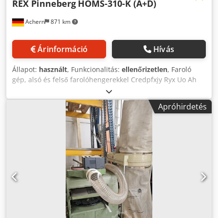
REX Pinneberg
HOMS-310-K (A+D)
Achern
871 km
Árinformáció
Hívás
Állapot:
használt
, Funkcionalitás:
ellenőrizetlen
, Faroló
gép, alsó és felső farolóhengerekkel Credpfxjy Ryx Uo Ah
Tef Lamellás faroló gép, kétoldalas A tolás sebessége
fokozatmentesen szabályozható, legfeljebb 80 m/perc
Apróhirdetés
Farolási szélesség: max. 310 mm Farolási magasság: max.
310 mm Alsó tengely: 22 kW Felső tengely: 30 kW Tolóerő:
7,7 kW Élkezelő berendezés alul és felül Gyártási év: 1990