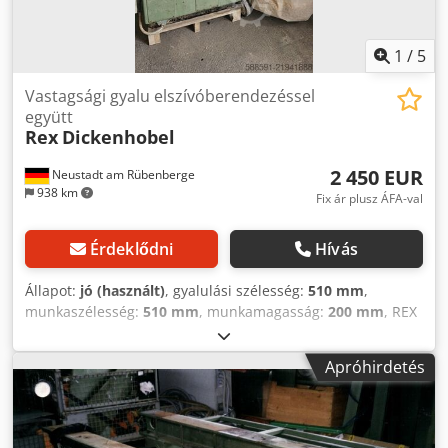
1
/
5
Vastagsági gyalu elszívóberendezéssel
együtt
Rex
Dickenhobel
2 450 EUR
Neustadt am Rübenberge
938 km
Fix ár plusz ÁFA-val
Érdeklődni
Hívás
Állapot:
jó (használt)
, gyalulási szélesség:
510 mm
,
munkaszélesség:
510 mm
, munkamagasság:
200 mm
, REX
vastagsági gyalugép, asztalszélesség 510 mm, max.
gyalulási magasság 200 mm, kétkéses tengely Codpfjy
Apróhirdetés
Sxyaex Ah Tjrf