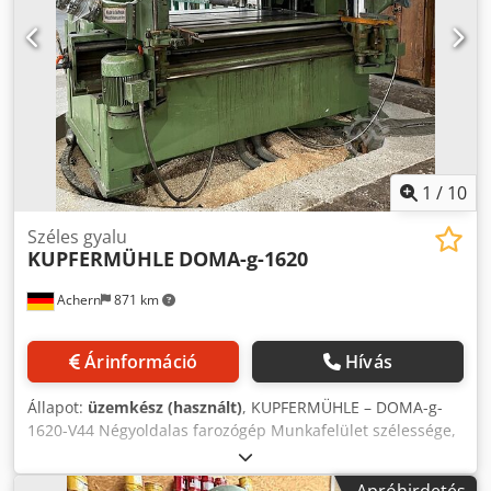
1
/
10
Széles gyalu
KUPFERMÜHLE
DOMA-g-1620
Achern
871 km
Árinformáció
Hívás
Állapot:
üzemkész (használt)
, KUPFERMÜHLE – DOMA-g-
1620-V44 Négyoldalas farozógép Munkafelület szélessége,
max.: 1620 mm Farozási magasság, 2 oldal, max.: 300 mm
Farozási magasság, 4 oldal, max.: 240 mm (OPCIÓ:
Apróhirdetés