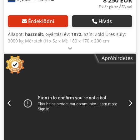
8 250 EUR
Fix ár plusz ÁFA-val
Érdeklődni
Hívás
Állapot:
használt
, Gyártási év:
1972
, Szín: Zöld Üres súly:
3000 kg Méretek (H x Sz x M): 180 x 170 x 200 cm
Négyoldalas fareszelő gép Küpfermühle 600 Fareszelő
szélesség: 600 mm Fareszelő magasság: 190 mm Szögletes
Apróhirdetés
alsó késorsó: 9 kW Felső, döntött késorsó: 11 kW Jobb oldali
függőleges orsó: 4 kW Bal oldali függőleges orsó: 5,5 kW
Méretek kb. 1800 x 2000 x 1700 mm (H x Sz x M), súly 3000
kg - Gyártási év: 1972 - Dokumentáció elérhető: Nem - CE
tanúsítvány megléte: Nem - Sorozatszám: 9552 - Max.
munkaszélesség: 605 - Max. munkamagasság: 200 -
Késtípus: Standard - Kések száma fareszelő orsónként: 4 -
Hengerek száma magasságállításnál: 2 - Magasságállítás
módja: Kézi - Min. előtolási sebesség [m/perc]: 7 - Max.
előtolási sebesség [m/perc]: 23 - Feszültség [V]: 400
Cedpjwnhbxjfx Ah Torf - Áramfelvétel [A]: 65 - Szállítási
méretek: 1800 mm x 1700 mm x 2000 mm (H x Sz x M) -
Szállítási súly [kg]: 3000 kg - Szállítási csomagok száma: 1