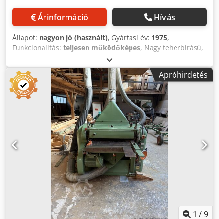
(h/sz/m): 3150×1900×1600 mm - Súly: kb. 3500 kg
ELŐNYÖK: – A legjobb széles gyalugép nedves és száraz fa
Árinformáció
Hívás
megmunkálásához – Ideális rönk, padlólapok stb.
feldolgozásához – Kiegészítő profilozó tengely és elővágó
Állapot:
nagyon jó (használt)
, Gyártási év:
1975
,
gyalutengely – 4 vízszintes gyalutengely + 2 függőleges
Funkcionalitás:
teljesen működőképes
, Nagy teherbírású,
orsó – Német gyártású, KUPFERMUHLE márka – Használt
négyoldalas farológép nagyméretű ragasztott gerendák és
gyalugép, nagyon jó állapotban Nettó ár: 66 900 PLN Nettó
tömör fa keresztmetszetek megmunkálására. Műszaki
ár: 15 930 EUR, 4,2 EUR árfolyam mellett (Az ár változhat az
Apróhirdetés
adatok: Gyártó: Kupfermühle Típus: DOMA-B Gyártási év:
árfolyam-ingadozásoknak megfelelően)
1975 Gépszám: 10026 Munkafelület szélessége: legfeljebb
1350 mm Credpfx Aszp U Hush Tsf Munkafelület
magassága: legfeljebb 300 mm Erősített motorok a
függőleges tengelyeken Állítható ferde élekkel ellátott
farolófejek A baloldali függőleges tengely elektromosan
állítható Elektromos magasságállítással Felújított gépi
vezérlés Meghajtott, érdessé tett adagolóhenger Szállítási
terjedelem: Az összes szívócső, beleértve a gyűjtőcsövet
Négy mechanikusan, magasságban állítható görgőspálya
Megtekintés és próbaüzem előzetes egyeztetés alapján
lehetséges.
1
/
9