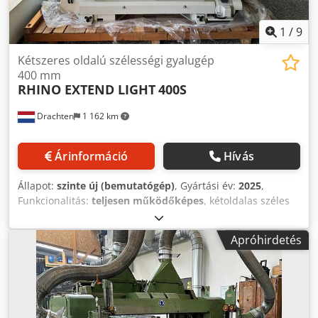
1
/
9
Kétszeres oldalú szélességi gyalugép
400 mm
RHINO EXTEND LIGHT
400S
Drachten
1 162 km
Árinformáció
Hívás
Állapot:
szinte új (bemutatógép)
, Gyártási év:
2025
,
Funkcionalitás:
teljesen működőképes
, kétoldalas széles
gyalu Maximális gyalulási szélesség 400 mm Maximális
gyalulási magasság 200 mm Crodpfx Ahozlqvwe Tsf Nehéz
Apróhirdetés
kardán előlöket Az előtolószalag (tüskeprofil) precíziós
illesztést tesz lehetővé, különösen meghajlott vagy hajlított
fán. Elektronikus magasságállítás Spirális késszár felül és
alul A legújabb IE-3 motorok Fékezett motorok és előre
löket CE