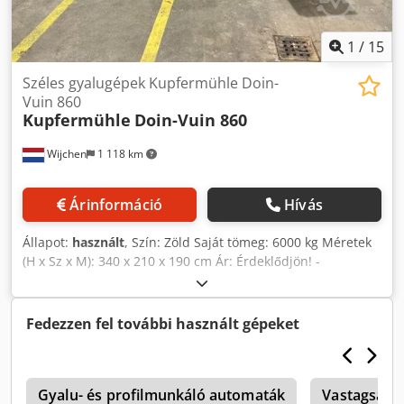
1
/
15
Széles gyalugépek Kupfermühle Doin-
Vuin 860
Kupfermühle
Doin-Vuin 860
Wijchen
1 118 km
Árinformáció
Hívás
Állapot:
használt
, Szín: Zöld Saját tömeg: 6000 kg Méretek
(H x Sz x M): 340 x 210 x 190 cm Ár: Érdeklődjön! -
Dokumentáció elérhető: Nem - CE-tanúsítvány van: Nem -
Max. munkaszélesség: 860 - Max. munkamagasság: 200 -
Kés típusa: Standard Crodpfx Ahexbf Ias Tof - Hengerek
Fedezzen fel további használt gépeket
száma a magasságállításnál: 2 - Magasságállítás módja:
Kézi - Előtolási sebesség: Kézi - Min. előtolási sebesség
[m/perc]: 7 - Max. előtolási sebesség [m/perc]: 23 -
0
Előtolási sebesség szabályozása: Fokozatmentes -
Gyalu- és profilmunkáló automaták
Vastagsági