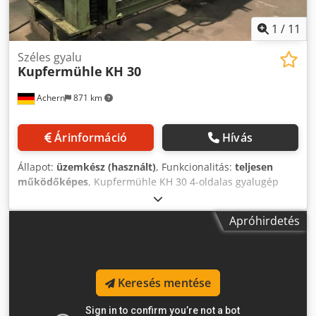
1
/
11
Széles gyalu
Kupfermühle
KH 30
Achern
871 km
Árinformáció
Hívás
Állapot:
üzemkész (használt)
, Funkcionalitás:
teljesen
működőképes
, Kupfermühle KH 30 4-oldalas gyalugép
kiegészítő egységgel – vízszintes munkatengellyel kihúzó
egységgel 4-oldalas univerzális gyalugép KUPFERMÜHLE
Apróhirdetés
Elektromos csatlakozás: 400 Volt / 50 Hz …../58,5 kW Gyári
festés: eredeti rezeda zöld RAL 6011 Motor teljesítmények
és elrendezés kW-ban: alsó: 7,5 / felső: 11,0 / jobb oldali
függőleges: 7,5 / bal oldali függőleges: 11,0 5. alsó tengely:
Keresés mentése
11,0 / előtolás: 7,5 / vastagság: 3,0 Előtolási sebesség
min./max.: 5–30 m/perc Munkatengelyek száma: 5 db
Elszívó csatlakozók: alsó: 200 mm / felső: 200 mm / jobb: