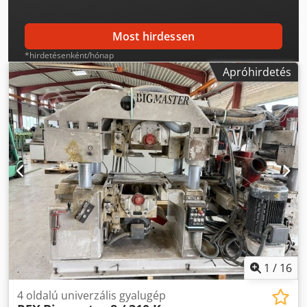
fűrésziparokban és építőipari faüzemekben való
használatra terveztek. Megtekintés és próbaüzem előzetes
egyeztetés alapján lehetséges.
Most hirdessen
*hirdetésenként/hónap
Apróhirdetés
1
/
16
4 oldalú univerzális gyalugép