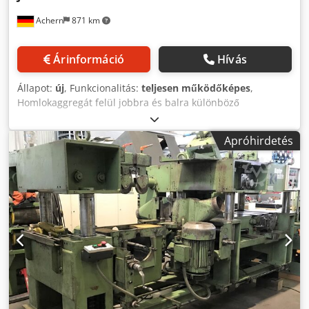
Achern
871 km
Árinformáció
Hívás
Állapot:
új
, Funkcionalitás:
teljesen működőképes
,
Homlokaggregát felül jobbra és balra különböző
gyalugépekhez alkalmas Cedpfxjwum Nns Ah Terf
Apróhirdetés