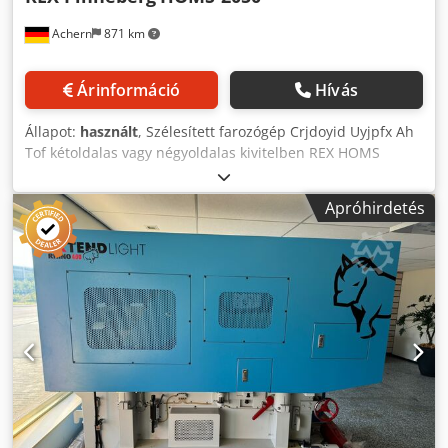
Achern
871 km
Árinformáció
Hívás
Állapot:
használt
, Szélesített farozógép Crjdoyid Uyjpfx Ah
Tof kétoldalas vagy négyoldalas kivitelben REX HOMS
munkaszélesség max. 2050 mm munkamagasság max. 310
mm forgó alsó asztallal A 8 kép egy REX HOMS 2050 gépet
Apróhirdetés
ábrázol, vízieskék színben. A jöma néhány évvel ezelőtt
felújította és leszállította, és ez egy példa.