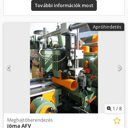
További információk most
Apróhirdetés
1
/
8
Meghajtóberendezés
jöma
AFV