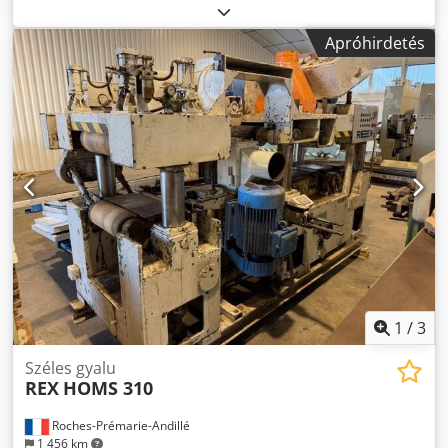
így a gyalukés teljes hosszában kihasználható, és a
nullavonal (vezetővonalzó) megmarad. REX gyalugép
Apróhirdetés
keresztirányú beállítása Cedpsimz Egsfx Ah Tsrf Hossz:
2850 mm / Szélesség: 2600 mm / Magasság: 250 mm +
tartó 215 mm
1
/
3
Széles gyalu
REX
HOMS 310
Roches-Prémarie-Andillé
1 456 km