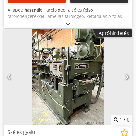
Állapot:
használt
, Faroló gép, alsó és felső
farolóhengerekkel Lamellás farológép, kétoldalas A tolás
sebessége fokozatmentesen szabályozható, maximum 110
m/perc Crodoy Ry Ddspfx Ah Tof Farolási szélesség:
Apróhirdetés
maximum 310 mm Elektromos teljesítmény: 95,75 kW alsó
rész: 37 kW felső rész: 45 kW tolás: 13 kW Alsó és felső
farolószán
1
/
6
Széles gyalu