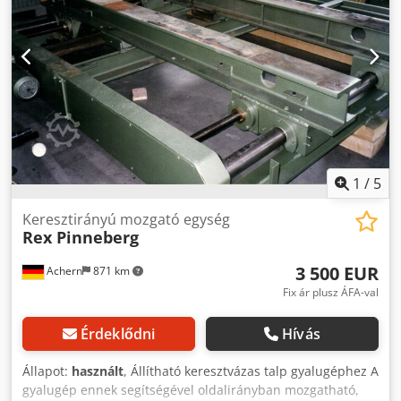
1
/
5
Keresztirányú mozgató egység
Rex Pinneberg
3 500 EUR
Achern
871 km
Fix ár plusz ÁFA-val
Érdeklődni
Hívás
Állapot:
használt
, Állítható keresztvázas talp gyalugéphez A
gyalugép ennek segítségével oldalirányban mozgatható,