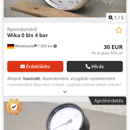
1
/
5
Nyomásmérő
Wika
0 bis 4 bar
30 EUR
Wiefelstede
1 055 km
Fix ár plusz ÁFA-val
Érdeklődni
Hívás
Állapot:
használt
, Nyomásmérő, vizsgálati nyomásmérő,
nyomásmérő Bourdon-csővel, nyomás-hőmérséklet mérési
technológia -Gyártó: Wika, kapszulás rugós manométer,
nem használt OVP -típus: 0 és 4 bar között -szerelvény:
Apróhirdetés
lásd a képeket -Szám: 9x manométer kapható -ár:
darabonként Dksdoirax Ropfx Amrjr -Méret: 110/85/H110
mm -Súly: 0,8 kg/db