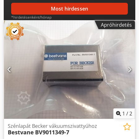
Most hirdessen
*hirdetésenként/hónap
Apróhirdetés
1
/
2
Szénlapát Becker vákuumszivattyúhoz
Bestvane
BV9011349-7