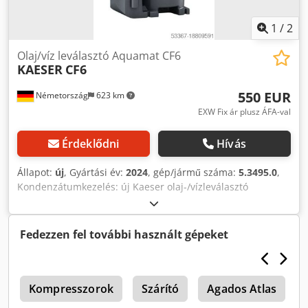
1
/
2
Olaj/víz leválasztó Aquamat CF6
KAESER
CF6
550 EUR
Németország
623 km
EXW Fix ár plusz ÁFA-val
Érdeklődni
Hívás
Állapot:
új
, Gyártási év:
2024
, gép/jármű száma:
5.3495.0
,
Kondenzátumkezelés: új Kaeser olaj-/vízleválasztó
Aquamat CF 6 Tesztelt és tanúsított kondenzvízkezelés: A
Berlini Építéstechnikai Intézet tesztelte és tanúsította az
AQUAMAT működőképességét. Németországban csak a
Fedezzen fel további használt gépeket
Berlini Építéstechnikai Intézet által tanúsított
kondenzvízkezelő rendszerek engedélyezettek. Az
AQUAMAT kondenzvízkezelő rendszerek a legkorszerűbb
k
kezelést és jogbiztonságot kínálnak az üzemeltető számára.
Kompresszorok
Szárító
Agados Atlas
Ez azt jelenti, hogy a felhasználó a lehető legmagasabb