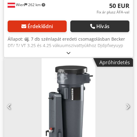
50 EUR
Wien
262 km
Fix ár plusz ÁFA-val
Érdeklődni
Hívás
Állapot:
új
, 7 db szénlapát eredeti csomagolásban Becker
DT/ T/ VT 3.25 és 4.25 vákuumszivattyúkhoz Djdpfxeyuyp
Ho Amrekr
Apróhirdetés