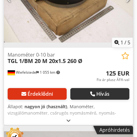
1
/
5
Manométer 0-10 bar
TGL
1/BM 20 M 20x1.5 260 Ø
125 EUR
Wiefelstede
1 055 km
Fix ár plusz ÁFA-val
Érdeklődni
Hívás
Állapot:
nagyon jó (használt)
, Manométer,
vizsgálómanométer, csőrugós nyomásmérő, nyomás-
hőmérséklet méréstechnika, csőrugós manométer,
nyomástesztelő, nyomásvizsgáló -Gyártó: TGL, Manométer
Apróhirdetés
0-10 bar, használatlan, eredeti csomagolásban -Típus: