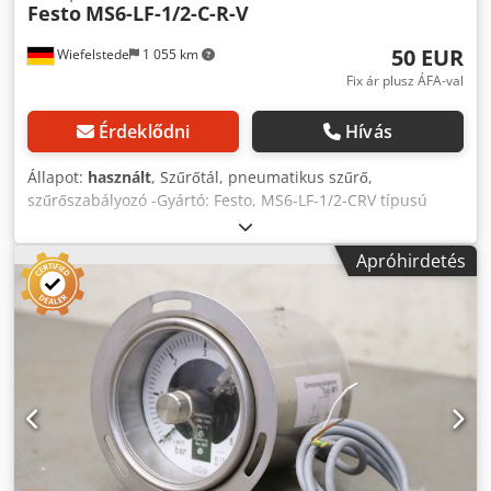
Festo
MS6-LF-1/2-C-R-V
50 EUR
Wiefelstede
1 055 km
Fix ár plusz ÁFA-val
Érdeklődni
Hívás
Állapot:
használt
, Szűrőtál, pneumatikus szűrő,
szűrőszabályozó -Gyártó: Festo, MS6-LF-1/2-CRV típusú
pneumatikus szűrő -Csatlakozás: G1 / 2 -Nyomás: max. 12
bar - Ára: darabonként - Szám: 3 Stück - Méretdoboz:
Apróhirdetés
280/120 / H150 mm - Súly: 0,7 kg / Stück Dedpjfvqvgjfx
Amrskr