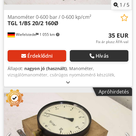
1
/
5
Manométer 0-600 bar / 0-600 kp/cm²
TGL
1/BS 20/2 160Ø
35 EUR
Wiefelstede
1 055 km
Fix ár plusz ÁFA-val
Érdeklődni
Hívás
Állapot:
nagyon jó (használt)
, Manométer,
vizsgálómanométer, csőrúgos nyomásmérő készülék,
nyomás- és hőmérséklet-mérési technológia, csőrúgos
manométer, nyomásmérő teszter, nyomáspróba készülék -
Apróhirdetés
Gyártó: TGL, manométer 0-600 bar, új, eredeti
csomagolásban -Típus: 1/BM 20/2 160 0-600 kp/cm² -
Darabszám: 20 db manométer elérhető -Ár: darabonként -
Doboz mérete: 200/200/H70 mm -Súly: 0,9 kg/db Dkodpfjyd
S Rbsx Amrer