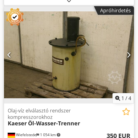
Apróhirdetés
1
/
4
Olaj-víz elválasztó rendszer
kompresszorokhoz
Kaeser
Öl-Wasser-Trenner
350 EUR
Wiefelstede
1 054 km