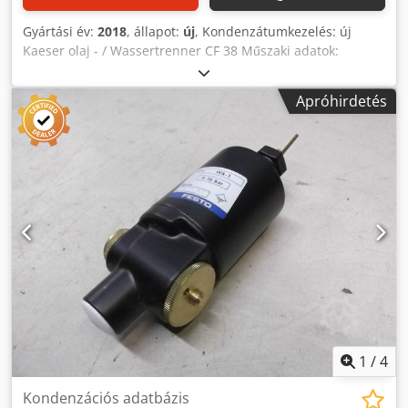
Gyártási év:
2018
, állapot:
új
, Kondenzátumkezelés: új
Kaeser olaj - / Wassertrenner CF 38 Műszaki adatok:
olajhűtéses kompresszorok és olajfajták maximális
mennyisége a 2. zónában (= Közép- és Dél-Európa, Dél-
Apróhirdetés
Amerika része, Afrika): 22,5 m³ / perc az S olajnál 460, MOL,
MOH, PAO, VCL 29,3 m³ / perc az olajnál VDL Tartály mérete
(térfogata): 115,5 l Töltési térfogata: 84,3 l Csatlakozó
kondenzátum bemenete: 3 x DN 13; 1 x DN 25 Csatlakozó
vízkivezetés: DN 40 Olajleeresztő csatlakozás: DN 40
Olajfogó tartály: 2 x 10 l Súly: 36,5 kg Méretek Szélesség x
Méret: 530 x 764 x 1090 Djdpfx Amjdmqy Iorekr
1
/
4
Kondenzációs adatbázis