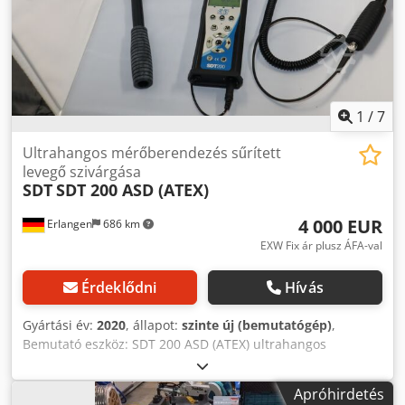
1
/
7
Ultrahangos mérőberendezés sűrített
levegő szivárgása
SDT
SDT 200 ASD (ATEX)
4 000 EUR
Erlangen
686 km
EXW Fix ár plusz ÁFA-val
Érdeklődni
Hívás
Gyártási év:
2020
, állapot:
szinte új (bemutatógép)
,
Bemutató eszköz: SDT 200 ASD (ATEX) ultrahangos
többfunkciós érzékelőkészlet. A következőkből áll: 1 x SDT
200 (ATEX) vevő digitális kijelzővel (numerikus). statikus
Apróhirdetés
csúcsérték érzékeléshez, elemblokkal együtt. Dsdpfxspyg