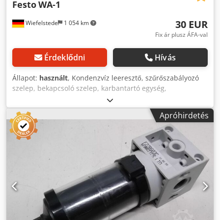
Festo
WA-1
30 EUR
Wiefelstede
1 054 km
Fix ár plusz ÁFA-val
Érdeklődni
Hívás
Állapot:
használt
, Kondenzvíz leeresztő, szűrőszabályozó
szelep, bekapcsoló szelep, karbantartó egység,
vízelválasztó - Csatlakozás: G 1/4 - Szám: 9 darab
rendelhető - Ár: darabonként - Méretek: 50 / H120 mm -
Apróhirdetés
Súly: 0,37 kg Dksdjdkqhbjpfx Amrsr