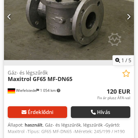
1
/
5
Gáz- és légszűrők
Maxitrol
GF65 MF-DN65
120 EUR
Wiefelstede
1 054 km
Fix ár plusz ÁFA-val
Érdeklődni
Hívás
Állapot:
használt
, Gáz- és légszűrők, légszűrők -Gyártó:
Maxitrol -Típus: GF65 MF-DN65 -Méretek: 245/199 / H190
mm -Súly: 4,5 kg Dsdpfxod D Iq Dj Amrokr