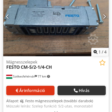
1
/
4
Mágnesszelepek
FESTO
CM-5/2-1/4-CH
Székesfehérvár
77 km
Árinformáció
Hívás
Állapot:
új
, Festo mágnesszelepek (további darabok)
Műszaki leírás: Szelep funkció: 5/2-utas, monostabil
Meghajtás típusa Elektromos Szabványos névleges