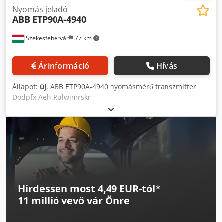
Nyomás jeladó
ABB
ETP90A-4940
Székesfehérvár
77 km
Árinformáció
Hívás
Állapot:
új
, ABB ETP90A-4940 nyomásmérő transzmitter
Dodpfx Aeh Rulwjmrskr
Hirdessen most 4,49 EUR-tól
*
11 millió vevő
vár Önre