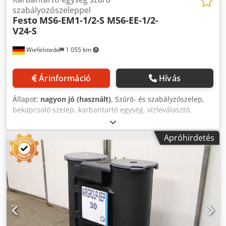
szabályozószeleppel
Festo
MS6-EM1-1/2-S M56-EE-1/2-
V24-S
Wiefelstede
1 055 km
Árinformáció
Hívás
Állapot:
nagyon jó (használt)
, Szűrő- és szabályzószelep,
bekapcsoló szelep, karbantartó egység, vízleválasztó,
szűrőpohár, pneumatikus szűrő, szűrő-szabályzó,
karbantartóegység kombináció, szűrő-szabályzószelep -
Apróhirdetés
Gyártó: Festo, karbantartóegység szűrő-szabályzószelep -
Bekapcsoló szelepek: MS6-EM1-1/2-S M56-EE-1/2-V24-S -
Szűrő-szabályzószelep: M56-LFR-1/2-D6-C-R-V-AS -Elágazó
modulok: M56-FRM-1/2-Y -Nyomásfelépítő szelep: M56-DL-
1/2 -Egyes elemek: lásd a fotókon Dedpsx Rx S Tjfx Amrskr
-Ár/átadás: komplett -Teljes méret: 440/340/H110 mm -
Tömeg: 5,3 kg