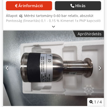
Árinformáció
Hívás
Állapot:
új
, Mérési tartomány 0-60 bar relatív, abszolút
Pontosság (linearitás) 0,1 - 0,15 % Kimenet 1x PNP kapcsoló
kimenet, 2x PNP kapcsoló kimenet, 1x PNP kapcsoló
kimenet és 1x analóg kimenet) (vagy: 0(4) - 20 mA, 0 - 10 V)
Apróhirdetés
Különlegességek Programozható, kapcsoló kimenet, mérési
tartomány skálázása 1:4, választható mérőegység, ház és
folyamatcsatlakozás rozsdamentes acélból (316L).
Folyamatcsatlakozás Menetmenetes, higiénikus
csatlakozások, membrántömítés, JUMO PEKA Közepes
hőmérséklet -25 és +200 °C között Dodpfsh Rul Tex Amrjkr
1
/
4