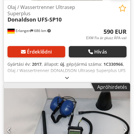
Olaj / Wassertrenner Ultrasep
Superplus
Donaldson
UFS-SP10
590 EUR
Erlangen
686 km
EXW Fix ár plusz ÁFA-val
Érdeklődni
Hívás
Gyártási év:
2017
, állapot:
új
, gép/jármű száma:
1C330966
,
Olaj / Wassertrenner DONALDSON Ultrasep Superplus UFS
SP10Nominale kompresszor teljesítménye (1 bar abszolút
értékre és 20 ° C-ra, a kompresszor és kenőanyag típusától
Apróhirdetés
függően): 250 m³ / h Csatlakozás: G 1 "Tartály térfogata: 50
liter Voradsorbers térfogata : 3,2 liter EFF térfogata
Aktívszén adszorber: 8 liter Dodpfxedbwf Ij Amrjkr