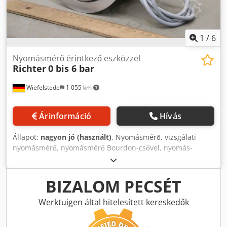
1
/
6
Nyomásmérő érintkező eszközzel
Richter
0 bis 6 bar
Wiefelstede
1 055 km
Árinformáció
Hívás
Állapot:
nagyon jó (használt)
, Nyomásmérő, vizsgálati
nyomásmérő, nyomásmérő Bourdon-csővel, nyomás-
hőmérséklet mérési technológia, érintkező nyomásmérő
Dksdpfxeiraxus Amrjr -Gyártó: Richter, Nyomásmérő
nyomásmérő nyomásmérő végálláskapcsolóval -típus: 0-6
BIZALOM PECSÉT
bar -Határkapcsoló: M1 típus -illesztés: lásd fotók -Méret:
170/135/H135 mm -Súly: 2,1 kg
Werktuigen által hitelesített kereskedők