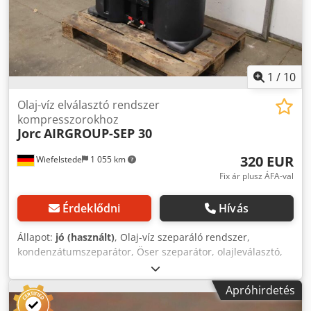
1
/
10
Olaj-víz elválasztó rendszer
kompresszorokhoz
Jorc
AIRGROUP-SEP 30
320 EUR
Wiefelstede
1 055 km
Fix ár plusz ÁFA-val
Érdeklődni
Hívás
Állapot:
jó (használt)
, Olaj-víz szeparáló rendszer,
kondenzátumszeparátor, Öser szeparátor, olajleválasztó,
olaj-/vízleválasztó, levegőkompresszor olaj-víz elválasztó -
Gyártó: Jorc, olaj-víz leválasztó - Típus: AIRGROUP-SEP 30 -
Apróhirdetés
Méretek: 970/440/H900 mm Dkodoxz Avnjpfx Amrsr - Súly:
56 kg