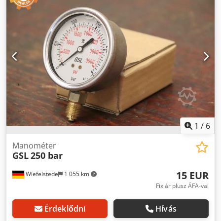
1
/
6
Manométer
GSL
250 bar
15 EUR
Wiefelstede
1 055 km
Fix ár plusz ÁFA-val
Érdeklődni
Hívás