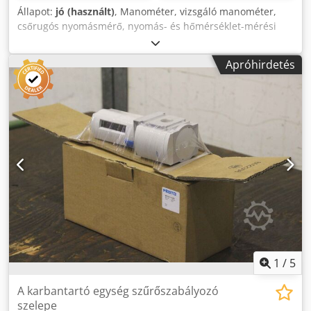
Állapot:
jó (használt)
, Manométer, vizsgáló manométer,
csőrugós nyomásmérő, nyomás- és hőmérséklet-mérési
technológia -Gyártó: GSL, glicerin töltésű manométer. -
Típus: 0–250 bar -Csavarozás: lásd képek -Darabszám: 103
Apróhirdetés
db manométer elérhető -Ár: darabonként / 2 db-tól 12 €/db
/ 10 db-tól 10 €/db -Doboz mérete: 90/70/M40 mm -Súly:
0,2 kg/db Dkedpfxev Rnipj Amrjr
1
/
5
A karbantartó egység szűrőszabályozó
szelepe