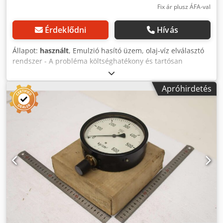
Fix ár plusz ÁFA-val
Érdeklődni
Hívás
Állapot:
használt
, Emulzió hasító üzem, olaj-víz elválasztó
rendszer - A probléma költséghatékony és tartósan
megbízható megoldása általában a diszpergált
kondenzátumok olaj / víz szétválasztása. A tisztított víz
Apróhirdetés
megfelel a szennyvízelvezetés törvényi követelményeinek. -
Méretek: 590/590 / H1170 mm -Súly: 58 kg Dksdoctlaqjpfx
Amror