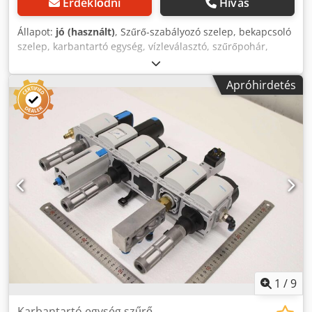
Érdeklődni
Hívás
Állapot:
jó (használt)
, Szűrő-szabályozó szelep, bekapcsoló
szelep, karbantartó egység, vízleválasztó, szűrőpohár,
pneumatikus szűrő, szűrőszabályozó, karbantartó egység
kombináció, szűrő-szabályozó szelep - Gyártó: Festo,
Apróhirdetés
szűrőszabályozó manométerrel - Típus: LFR-1/4-D-MINI
159631 - Nyomás: max. 16 bar - Mennyiség: 1 db szűrő-
szabályozó szelep elérhető - Méret: 210/120/75 mm
Dkodpsxv S N Tjfx Amror - Súly: 0,6 kg
1
/
9
Karbantartó egység szűrő