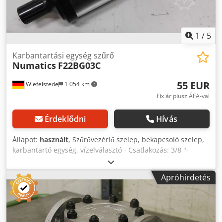
1
/
5
Karbantartási egység szűrő
Numatics
F22BG03C
55 EUR
Wiefelstede
1 054 km
Fix ár plusz ÁFA-val
Érdeklődni
Hívás
Állapot:
használt
, Szűrővezérlő szelep, bekapcsoló szelep,
karbantartó egység, vízelválasztó - Csatlakozás: 3/8 "-
Szám: 2 darab rendelhető - Ár: darabonként - Méretek:
65/60 / H190 mm -Súly: 0,5 kg Dkodpfx Amoct H Tljrjr
Apróhirdetés