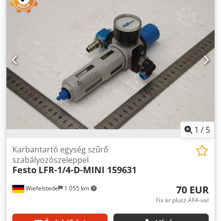
1/BM 20 M 20x1,5 260 Ø Cikkszám: 13301-B44-01 -
Mennyiség: 9 db manométer elérhető Dkjdjyfmr Ajpfx
Amror -Ár: darabonként -Doboz mérete: 310/310/H70 mm -
Súly: 4,6 kg/db
1
/
5
Karbantartó egység szűrő
szabályozószeleppel
Festo
LFR-1/4-D-MINI 159631
70 EUR
Wiefelstede
1 055 km
Fix ár plusz ÁFA-val