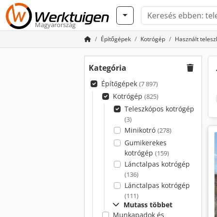
Magyarország
Építőgépek
Kotrógép
Használt teles
Kategória
Építőgépek
(7 897)
Kotrógép
(825)
Teleszkópos kotrógép
(3)
Minikotró
(278)
Gumikerekes
kotrógép
(159)
Lánctalpas kotrógép
(136)
Lánctalpas kotrógép
(111)
Mutass többet
Munkapadok és