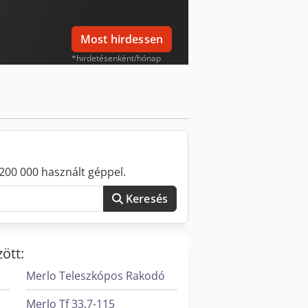
Most hirdessen
*hirdetésenként/hónap
200 000 használt géppel.
Keresés
ött:
Merlo Teleszkópos Rakodó
Merlo Tf 33.7-115