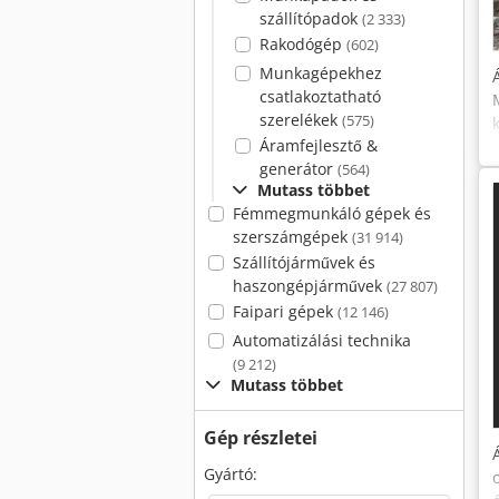
szállítópadok
(2 333)
Rakodógép
(602)
Munkagépekhez
csatlakoztatható
szerelékek
(575)
Áramfejlesztő &
generátor
(564)
Mutass többet
Fémmegmunkáló gépek és
szerszámgépek
(31 914)
Szállítójárművek és
haszongépjárművek
(27 807)
Faipari gépek
(12 146)
Automatizálási technika
(9 212)
Mutass többet
Gép részletei
Gyártó: