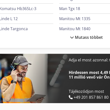
Komatsu Hb365Lc-3
Man Tgx 18
Linde L 12
Manitou Mt 1335
Linde Targonca
Manitou Mt 1840
Mutass többet
Man L 2000
Mercedes-Benz Mb Trac
Man Tge 3
Mercedes-Benz V
Man Tgl 10
Merlo P 27.6 Plus
Adja el most azonnal:
Man Tgm 15
Merlo R 50.21 S
Hirdessen most 4,49 
11 millió vevő
vár Ön
Tájékozódjon most
+49 201 857 861 80