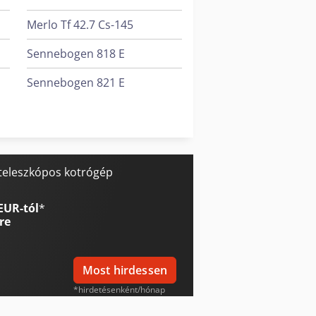
Merlo Tf 42.7 Cs-145
Sennebogen 818 E
Sennebogen 821 E
Tec Freetec
Tec Rotec
 teleszkópos kotrógép
EUR-tól
*
re
Most hirdessen
*hirdetésenként/hónap