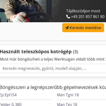
Tájékozódjon most
+49 201 857 861 80
Keresés mentése
Használt teleszkópos kotrógép
(3)
Most már böngészheti a teljes Werktuigen oldalt több mint 
Böngésszen a legnépszerűbb gépelnevezések köz
Ep Epl154
Man Tgm 18
Felder G 380
Man Tgs 18