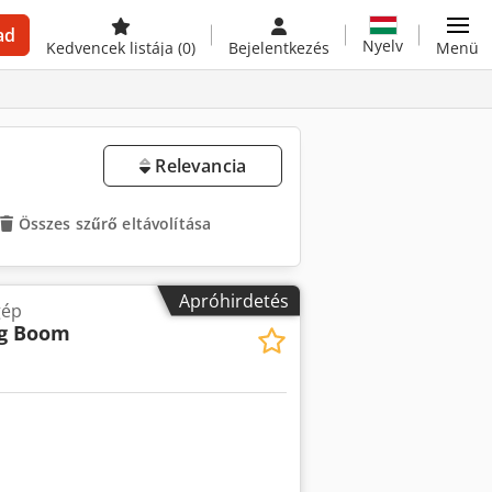
ad
Nyelv
Kedvencek listája
(0)
Bejelentkezés
Menü
Relevancia
Összes szűrő eltávolítása
Apróhirdetés
gép
ng Boom