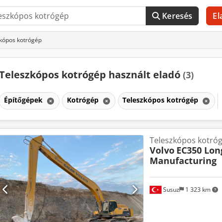
Keresés
El
zkópos kotrógép
Teleszkópos kotrógép használt eladó
(3)
Építőgépek
Kotrógép
Teleszkópos kotrógép
Teleszkópos kotró
Volvo
EC350 Lo
Manufacturing
Susuz
1 323 km