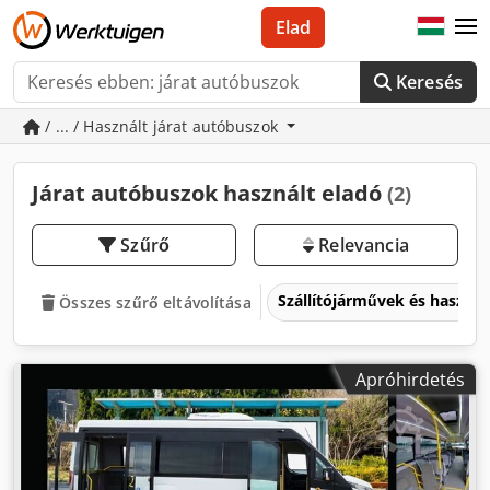
Elad
Keresés
/ ... / Használt járat autóbuszok
Járat autóbuszok használt eladó
(2)
Szűrő
Relevancia
Szállítójárművek és haszo
Összes szűrő eltávolítása
Apróhirdetés