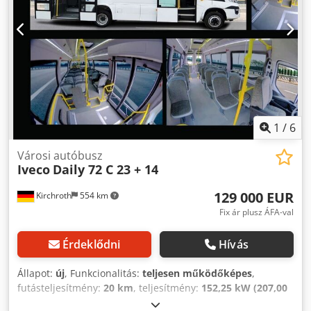
1
/
6
Városi autóbusz
Iveco
Daily 72 C 23 + 14
129 000 EUR
Kirchroth
554 km
Fix ár plusz ÁFA-val
Érdeklődni
Hívás
Állapot:
új
, Funkcionalitás:
teljesen működőképes
,
futásteljesítmény:
20 km
, teljesítmény:
152,25 kW (207,00
LE)
, üzemanyagtípus:
dízel
, ülések száma:
23
, hajtástípus: