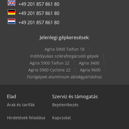
+49 201 857 861 80
Vw T 3
+49 201 857 861 80
Vw T 4
+49 201 857 861 80
Vw T 5
Jelenlegi gépkeresések:
Agria 5900 Taifun 18
Indítólyukas szikraforgácsoló gépek
Agria 5900 Taifun 22
Agria 3400
Agria 5900 Cyclone 22
Agria 9600
Fúrógépek alumínium ablakgyártáshoz
Elad
Szerviz és támogatás
Árak és tarifák
Bejelentkezés
Hirdetések feladása
Kapcsolat