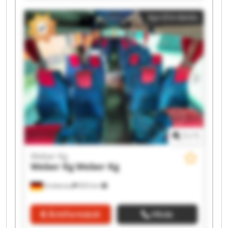
Weber Kg Weber Kg
Apróhirdetés
1
/
1
Weber Kg
Weber Kg
Weber Kg
Grebenau
833 km
Árinformáció
Hívás