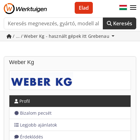
Elad
Keresés
/ ... / Weber Kg - használt gépek itt Grebenau
Weber Kg
Profil
Bizalom pecsét
Legjobb ajánlatok
Érdeklődés