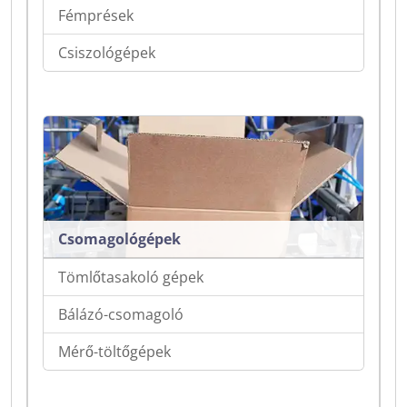
Fémprések
Csiszológépek
Csomagológépek
Tömlőtasakoló gépek
Bálázó-csomagoló
Mérő-töltőgépek