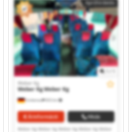
Apróhirdetés
1
/
1
Weber Kg
Weber Kg
Weber Kg
Grebenau
833 km
Árinformáció
Hívás
Weber Kg Weber Kg Weber Kg Weber Kg Weber