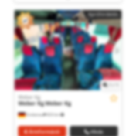
Kg Weber Kg Weber Kg Weber Kg Weber Kg
Weber Kg Weber Kg
Apróhirdetés
1
/
1
Weber Kg
Weber Kg
Weber Kg
Grebenau
833 km
Árinformáció
Hívás