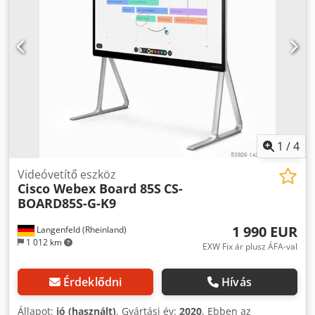
1
/
4
Videóvetítő eszköz
Cisco Webex Board 85S
CS-
BOARD85S-G-K9
1 990 EUR
Langenfeld (Rheinland)
1 012 km
EXW Fix ár plusz ÁFA-val
Érdeklődni
Hívás
Állapot:
jó (használt)
, Gyártási év:
2020
, Ebben az