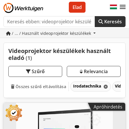
Elad
Keresés
/ ... / Használt videoprojektor készülékek
Videoprojektor készülékek használt
eladó
(1)
Szűrő
Relevancia
Irodatechnika
Videop
Összes szűrő eltávolítása
Apróhirdetés