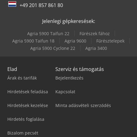
Volvo L 70
+49 201 857 861 80
Volvo L 90
Jelenlegi gépkeresések:
Agria 5900 Taifun 22
Fűrészek fához
Agria 5900 Taifun 18
Agria 9600
Fűrésztelepek
Agria 5900 Cyclone 22
Agria 3400
Elad
Szerviz és támogatás
Árak és tarifák
Bejelentkezés
Hirdetések feladása
Kapcsolat
Hirdetések kezelése
Minta adásvételi szerződés
Hirdetés foglalása
Bizalom pecsét