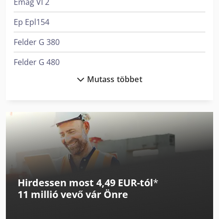
Emag Vl 2
számára. Részletesebb információkért természetesen
személyesen is felveheti velünk a kapcsolatot.
Ep Epl154
Felder G 380
Felder G 480
Mutass többet
Felder K 700
Felder K 700 S
Felder Rl 300
Knuth V-Turn 410 Pro
Linde L 10
Hirdessen most 4,49 EUR-tól
*
Linde L 12
11 millió vevő
vár Önre
Linde L 14