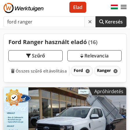
Elad
Keresés
Ford Ranger használt eladó
(16)
Szűrő
Relevancia
Ford
Ranger
Összes szűrő eltávolítása
Apróhirdetés