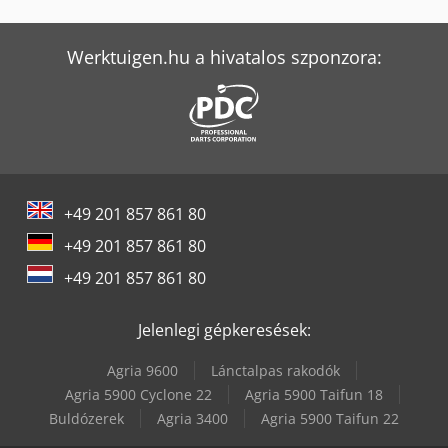
Ford Transit Kombi
Mercedes-Benz Sprinter
Werktuigen.hu a hivatalos szponzora:
Mercedes-Benz Sprinter 300
Mercedes-Benz Sprinter 316
Mercedes-Benz V
+49 201 857 861 80
Mercedes-Benz Vario
+49 201 857 861 80
Mitsubishi Fuso Canter
+49 201 857 861 80
Renault R
Jelenlegi gépkeresések:
Vw Crafter
Agria 9600
Lánctalpas rakodók
Vw Crafter 30
Agria 5900 Cyclone 22
Agria 5900 Taifun 18
Buldózerek
Agria 3400
Agria 5900 Taifun 22
Vw Crafter 35