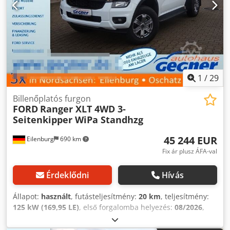
1
/
29
Billenőplatós furgon
FORD
Ranger XLT 4WD 3-
Seitenkipper WiPa Standhzg
45 244 EUR
Eilenburg
690 km
Fix ár plusz ÁFA-val
Érdeklődni
Hívás
Állapot:
használt
, futásteljesítmény:
20 km
, teljesítmény:
125 kW (169,95 LE)
, első forgalomba helyezés:
08/2026
,
üzemanyagtípus:
dízel
, össztömeg:
3 230 kg
, szín:
fehér
,
hajtástípus:
automata
, ülések száma:
4
, teljes hossz:
5 570