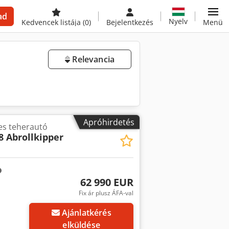
ad
Nyelv
Kedvencek listája
(0)
Bejelentkezés
Menü
Relevancia
Apróhirdetés
es teherautó
8 Abrollkipper
62 990 EUR
Fix ár plusz ÁFA-val
Ajánlatkérés
elküldése