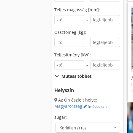
Teljes magasság [mm]:
-
Össztömeg [kg]:
-
Teljesítmény [kW]:
-
Mutass többet
Helyszín
Az Ön észlelt helye:
Magyarország
(módosítani)
sugár:
Korlátlan
(116)