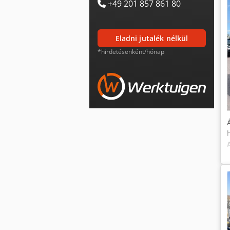
+49 201 857 861 80
eladni jutalék nélkül
*hirdetésenként/hónap