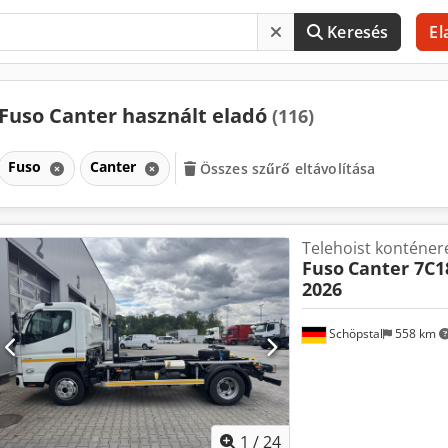
Keresés
El
Fuso Canter használt eladó
(116)
Fuso
Canter
Összes szűrő eltávolítása
Telehoist konténer
Fuso
Canter 7C1
2026
Schöpstal
558 km
1
/
24