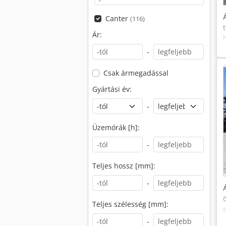
Canter
(116)
Ár:
-
Csak ármegadással
Gyártási év:
-
Üzemórák [h]:
-
Teljes hossz [mm]:
-
Teljes szélesség [mm]:
-