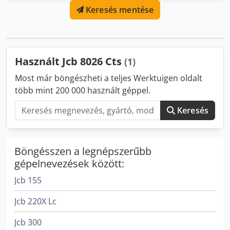
Keresés mentése
tartozik hozzá * Üzemi tömeg: 2.867 kg * 18,9 kW * Jó
állapotban * Jó lánctalpak Dwsdpfx Aoy N It Repyoa *
További fotók és videó kérésre elérhető (WhatsApp) * Ár:
19.900 euró, nettó + 19% ÁFA ---- További kérdés esetén
hívjon: Erik Kortum: WhatsApp Minden adat tájékoztató
Használt Jcb 8026 Cts
(1)
jellegű, a hibákért és az időközbeni eladás jogáért
felelősséget nem vállalunk.
Most már böngészheti a teljes Werktuigen oldalt
több mint 200 000 használt géppel.
Keresés
Böngésszen a legnépszerűbb
gépelnevezések között:
Jcb 155
Jcb 220X Lc
Jcb 300