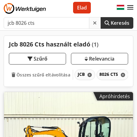
Elad
Keresés
Jcb 8026 Cts használt eladó
(1)
Szűrő
Relevancia
JCB
8026 CTS
Összes szűrő eltávolítása
Apróhirdetés