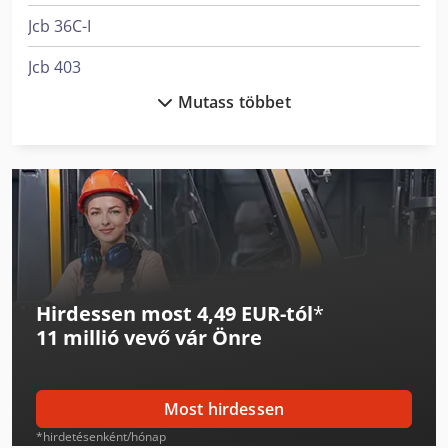
Jcb 36C-I
Jcb 403
Mutass többet
Jcb 406
Jcb 407
Jcb 409
Jcb 427
Jcb 4Cx
Hirdessen most 4,49 EUR-tól
*
Jcb 525-60 Hi Viz
11 millió vevő
vár Önre
Jcb 525-60E
Jcb 533-105
Most hirdessen
Jcb 535-95
*hirdetésenként/hónap