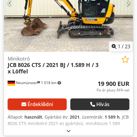
1
/
23
Minikotró
JCB
8026 CTS / 2021 BJ / 1.589 H / 3
x Löffel
19 900 EUR
Neumünster
1 018 km
Fix ár plusz ÁFA-val
Érdeklődni
Hívás
Állapot:
használt
, Gyártási év:
2021
, üzemórák:
1 589 h
, JCB
8026 CTS minikotró 2021-es gyártású, mindössze 1.589
üzemórával! ----* Gyártó: JCB * Típus: 8026 CTS * Gyártási
év: 2021 * Leolvasott üzemórák: kb. 1.589 * 3 darab kanál