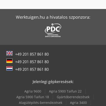
Jcb 540-140 Hi-Viz
Jcb 540-170
Werktuigen.hu a hivatalos szponzora:
Jcb 540-180
Jcb 86C-2
Jcb Js145W
+49 201 857 861 80
Jcb Js175W
+49 201 857 861 80
Jcb S2046E
+49 201 857 861 80
Jcb S2632E
Jelenlegi gépkeresések:
Jcb S2646E
Agria 9600
Agria 5900 Taifun 22
Jcb S4550E
Agria 5900 Taifun 18
Gyártóberendezések
Alagútépítés-berendezések
Agria 3400
Jcb Teleszkópos Rakodó