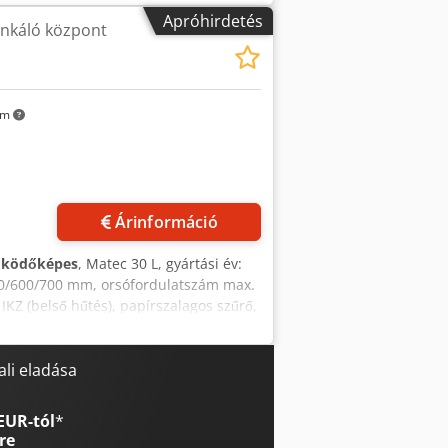
Apróhirdetés
nkáló központ
km
Árinformáció
űködőképes
, Matec 30 L, gyártási év:
00/600/700 mm, orsófordulatszám max.
 IKZ (belső hűtés), papírszalagos szűrő,
dszerek, forgácsszállító, acél lamellás
Aszdqk Ejbyea
li eladása
EUR-tól
*
re