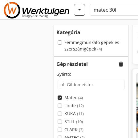
Magyarország
Kategória
Fémmegmunkáló gépek és
szerszámgépek
(4)
Gép részletei
Gyártó:
Matec
(4)
Linde
(12)
KUKA
(11)
STILL
(10)
CLARK
(3)
AMTEC
(2)