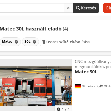
Keresés
El
Matec 30L használt eladó
(4)
Matec
30L
Összes szűrő eltávolítása
CNC mozgóállvány
megmunkálóközpo
Matec
30L
Németország
795 
1
/
4