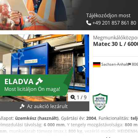
Tájékozódjon most
+49 201 857 861 80
Megmunkálóközpo
Matec
30 L / 600
Sachsen-Anhalt
80
ELADVA
Most licitáljon Ön maga!
1
/
9
Az aukció lezárult
Állapot:
üzemkész (használt)
, Gyártási év:
2004
, Funkcionalitás:
tel
elmozdulási távolság:
6 000 mm
, Y tengely mozgástávolsága:
800 
mm
, munkadarab tömege (max.):
800 kg
, vezérlő modell:
HEIDENHA
garantált eladás a legmagasabb ajánlatért! MŰSZAKI ADATOK X-ten