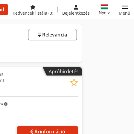
ad
Nyelv
Kedvencek listája
(0)
Bejelentkezés
Menü
Relevancia
Apróhirdetés
os
nt
km
Árinformáció