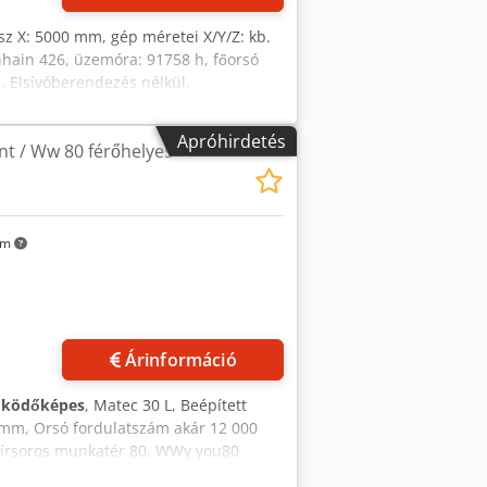
z X: 5000 mm, gép méretei X/Y/Z: kb.
hain 426, üzemóra: 91758 h, főorsó
. Elsívóberendezés nélkül.
Cjdpfeywln Ijx Abyjha
Apróhirdetés
 / Ww 80 férőhelyes
km
Árinformáció
űködőképes
, Matec 30 L, Beépített
 mm, Orsó fordulatszám akár 12 000
Papírsoros munkatér 80, WWy you80
écekkel, 3D mérőszonda, Lézeres