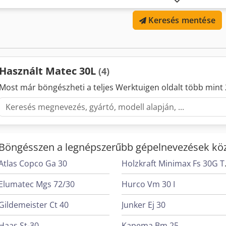
elmozdulás: 800 mm Z-tengely elmozdulás: 600 mm Orsókúp: SK 5
Keresés mentése
Orsófordulatszám: 20 - 9 000 ford/perc Nyomaték: max. 165 Nm Asz
tömege: max. 800 kg GÉPADATOK Vezérlés: HEIDENHAIN iTNC 530 Főh
Használt Matec 30L
(4)
Most már böngészheti a teljes Werktuigen oldalt több mint 
Böngésszen a legnépszerűbb gépelnevezések köz
Atlas Copco Ga 30
Holzkr
Elumatec Mgs 72/30
Hurco Vm 30 I
Gildemeister Ct 40
Junker Ej 30
Haas St-30
Kapema Bm 25