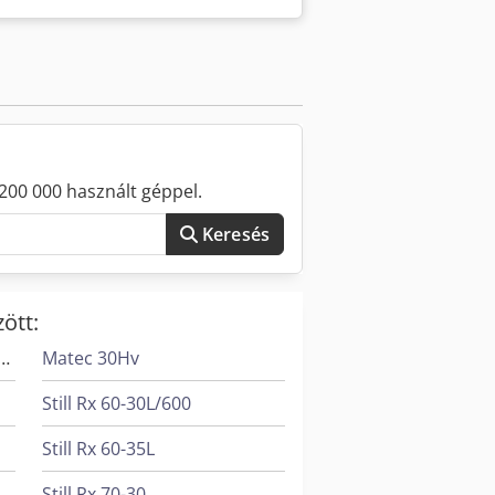
0 Cedpsyvudvefx Abyeha
talterhelés: 3 000 kg Munkadarab
ajtás: 60 kW Gépsúly: kb. 24 t
200 000 használt géppel.
Keresés
ött:
aft Minimax Fs 30G Tersa
Matec 30Hv
Still Rx 60-30L/600
Still Rx 60-35L
Still Rx 70-30