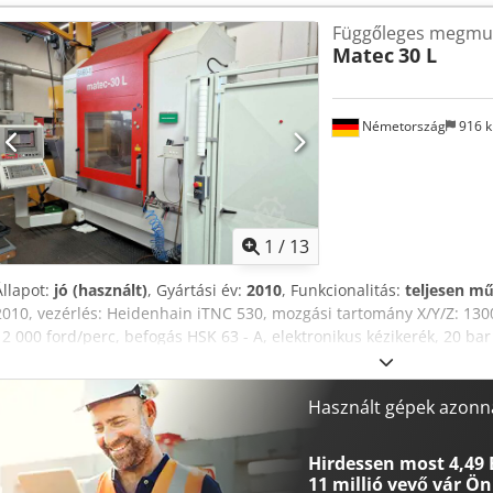
mérőműszer, Chsdszlc Hnspfx Abyoa
Függőleges megmu
Matec
30 L
Németország
916 
1
/
13
Állapot:
jó (használt)
, Gyártási év:
2010
, Funkcionalitás:
teljesen m
2010, vezérlés: Heidenhain iTNC 530, mozgási tartomány X/Y/Z: 13
12 000 ford/perc, befogás HSK 63 - A, elektronikus kézikerék, 20 bar
80 férőhelyes szerszámtár, teljes munkatér burkolat, direkt mérőren
harmonika védő, 3D érintőmérő, lézeres mérőberendezés. Chjdpfx 
Használt gépek azonna
Hirdessen most 4,49 
11 millió vevő
vár Ön