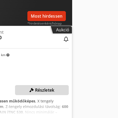
Most hirdessen
*hirdetésenként/hónap
Aukció
nt
0
6 km
Részletek
jesen működőképes
, X tengely
mm
, Z-tengely elmozdulási távolság:
600
IN iTNC 530
, Nincs minimálár –
gely elmozdulás: 6 000 mm Y-tengely