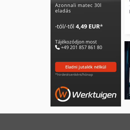
Azonnali matec 30l
eladás
-tól/-től
4,49 EUR
*
Tájékozódjon most
+49 201 857 861 80
eladni jutalék nélkül
*hirdetésenként/hónap