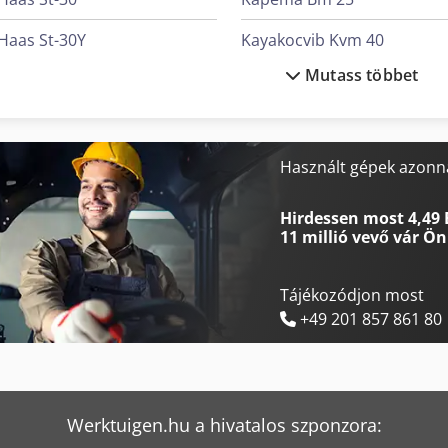
Haas St-30Y
Kayakocvib Kvm 40
Mutass többet
Haas Vf-3Yt/50
Knuth Kpb 30
Herbold Sms 30/50
Leadwell V-30If
Holzkraft Hse 30-1100 Ze
Linde E30/600Hl
Használt gépek azonna
Holzkraft Llb 30
Linde H 30
Hirdessen most 4,49 
11 millió vevő
vár Ön
Tájékozódjon most
+49 201 857 861 80
Werktuigen.hu a hivatalos szponzora: