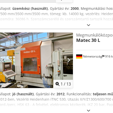
Állapot:
üzemkész (használt)
, Gyártási év:
2000
, Megmunkálási hoss
7500 mm/3500 mm/3500 mm, tömeg: kb. 14000 kg, vezérlés: Heiden
üzemóra: 36086 h. Szerszámcserélő és szerszámtartó tartozik hozzá
Dokumentáció rendelkezésre áll. Helyszíni megtekintés lehetséges. 
Megmunkálóközpont
Matec
30 L
Németország
916 
1
/
13
Állapot:
jó (használt)
, Gyártási év:
2012
, Funkcionalitás:
teljesen m
2012-ben, Vezérlő Heidenhain iTNC 530, Utazás X/Y/Z1300/600/700
ford./perc, HSK 63 - A felvétel, elektromos kézikerék, IKZ 20 bar, 
munkatér, WWy you. mérőrendszerek, forgácsszállító, Fújtató acéll