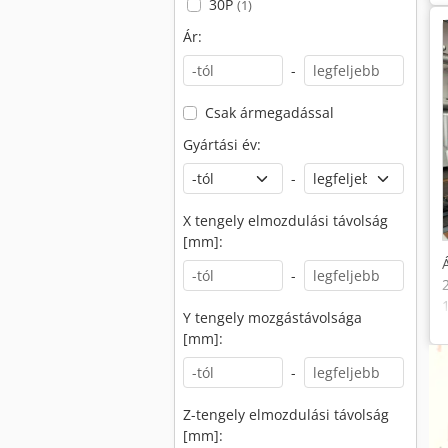
30P
(1)
Ár:
-
Csak ármegadással
Gyártási év:
-
X tengely elmozdulási távolság
[mm]:
-
Y tengely mozgástávolsága
[mm]:
-
Z-tengely elmozdulási távolság
[mm]: