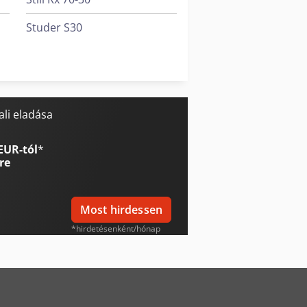
Studer S30
Volvo L 30
Weiler E 30
li eladása
EUR-tól
*
re
Most hirdessen
*hirdetésenként/hónap