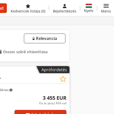
ad
Nyelv
Kedvencek listája
(0)
Bejelentkezés
Menü
Relevancia
Összes szűrő eltávolítása
Apróhirdetés
A
04 km
3 455 EUR
Fix ár plusz ÁFA-val