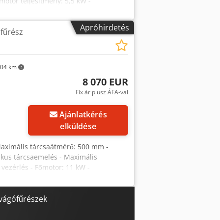
otor teljesítmény: 5,5 kW -
 740x500 mm - Asztal magassága
vezetősínnel: 2050 mm - Kivezető görgős
Apróhirdetés
fűrész
érete asztal nélkül
kg ELŐNYÖK – Lengyel gyártmány –
aemelés – Használt fűrész,
,2 EUR árfolyamon) (Az árak
04 km
Aivok
8 070 EUR
Fix ár plusz ÁFA-val
Ajánlatkérés
elküldése
aximális tárcsaátmérő: 500 mm -
kus tárcsaemelés - Maximális
ezérlés - Főmotor: 11 kW -
sztal magassága az alapzattól: 810 mm
él/mag): 2700x720x900 mm - 3
 - Görgő mérete: 530 mm - 6 darab
 vágófűrészek
zél/mag): 2050x700x800 mm - Görgő
felszerelve - Gép méretei