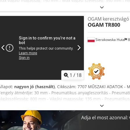
Max vágási magasság: 150 mm - Max vágási szélesség: 350 mm - Főm
Elszívócsonk átmérője: 120 mm - Asztal mérete (hossz/szélesség):
padlótól: 900 mm - Görgős asztalok: 2 db - Bevezető görgős asztal 
OGAM keresztvágó 
asztal: 1650 mm - Görgős asztal szélessége: 510 mm - A gép teljes m
OGAM
TR800
(hossz/szélesség/magasság): 1200x640x1280 mm - Tömeg: kb. 500 
Eredeti DTR dokumentáció – 2 db görgős asztal – Pneumatikus tárcs
kifogástalan állapotban Nettó ár: 14 900 PLN Nettó ár: 3 550 EUR (4
Sierakowska Huta
8
változhatnak nagyobb árfolyam-ingadozás esetén) Dcsdpfxozrnt Hs 
1
/
18
Állapot:
nagyon jó (használt)
, Cikkszám: 7707 MŰSZAKI ADATOK - M
Tengely átmérője: 30 mm - Pneumatikus anyagleszorítás - Pneumati
vágásszélesség: 800 mm - Vágási magasság: 135 mm - Pneumatikus v
Elszívócsonk átmérője: 2x110 mm - Asztal mérete: 520x1550 mm - A
- Bevezető görgős asztal: Djdpfx Ajzrnttsivsck - Méretek (hossz/sz
pneumatikus ütközővel felszerelve - Az asztal vezetősínnel ellátott
Adja el most azonnal:
behúzó görgő (1,5 kW) - Kivezető görgős asztal: - Méretek (hossz/s
mérete: 590 mm - 11 darab csúszógörgő - 3 pneumatikus ütközővel 