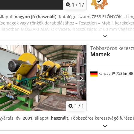
1
/
17
Állapot:
nagyon jó (használt)
, Katalógusszám: 7858 ELŐNYÖK – Leng
Csomagok vagy rönkök darabolásához – Festetlen – Mobil, kerekeken
állapotban MŰSZAKI ADATOK Vezető hosszúsága: 2100 mm Vágásh
automatikus kenése Lengéscsillapító és feszítő egység a fejben Ve
motor: 7,5 kW Szállítási méretek (h/sz/m): 1900x900x2710 mm Teljes
Többszörös kereszt
Nettó ár: 6 880 EUR, 4,2 EUR árfolyam mellett (Az árak jelentősebb
Martek
változhatnak)
Kanzach
753 km
Kérjen t
1
/
1
Gyártási év:
2001
, állapot:
használt
, Többszörös keresztvágó fűrész D