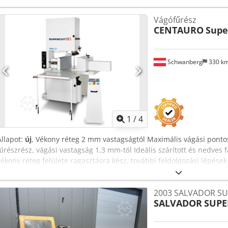
és kiadó asztal – hidraulikusan állítható tárcsa – használt körfűrész
PLN Nettó ár: 5 930 EUR (4,2 EUR árfolyamon számítva) (Az árak m
Vágófűrész
változhatnak)
CENTAURO
Supe
Schwanberg
330 k
1
/
4
Állapot:
új
, Vékony réteg 2 mm vastagságtól Maximális vágási ponto
fűrészrész, vágási vastagság 1,3 mm-től Ideális szárított és nedves 
vékony réteg felülete ragasztásra kész, további feldolgozási lépések
elektronikus vezérlés A szőnyeg két programozható sebessége (0-30
és a penge élettartamának megőrzéséért Optikai érzékelő a vágási c
2003 SALVADOR SU
megkezdéséhez. A „Flexam” öv adagolása a legjobb teljesítményért 
SALVADOR
SUPE
magasságban, a kinyitáshoz / záráshoz, hogy a munkadarabra a le
adagolás és vágás közben. A penge Oleo-pneumatikus feszítése a jo
'Chaco' 'felső és alsó pengevezetők, amelyek garantálják a legjobb 