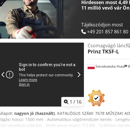
Hirdessen most 4,49 
(hossz/szél/mag): 1900x1450x1600 mm - Teljes súly: 1500 kg ELŐNYÖK
11 millió vevő
vár Ön
Pneumatikus vezérlés – Pneumatikus tárcsaemelés (a sebesség teker
nagyon jó állapotban Nettó ár: 33 900 PLN Nettó ár: 8 070 EUR (4,2
az árfolyam ingadozásától függően.)
Tájékozódjon most
+49 201 857 861 80
Csomagvágó láncfű
Prinz
TKSF-L
Sierakowska Huta
8
1
/
16
Állapot:
nagyon jó (használt)
, KATALÓGUS SZÁM: 7678 MŰSZAKI ADA
Vágási hossz: 1500 mm - Automatikus vágórendszer-kenés - Lengéscsi
Kézi vezetősín előtolás - Elektromos motor: 7,5 kW - Szállítási mér