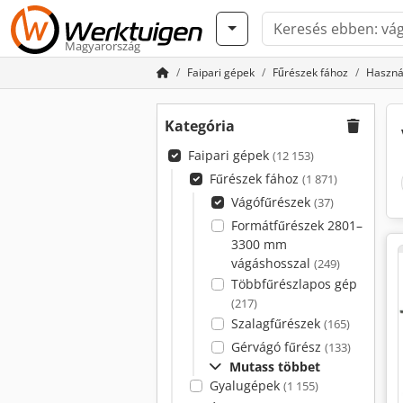
Magyarország
Faipari gépek
Fűrészek fához
Haszná
Kategória
Faipari gépek
(12 153)
Fűrészek fához
(1 871)
Vágófűrészek
(37)
Formátfűrészek 2801–
3300 mm
vágáshosszal
(249)
Többfűrészlapos gép
(217)
Szalagfűrészek
(165)
Gérvágó fűrész
(133)
Mutass többet
Gyalugépek
(1 155)