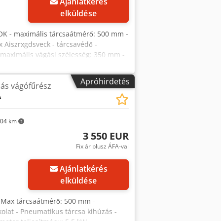
Ajánlatkérés
elküldése
K - maximális tárcsaátmérő: 500 mm -
 Aiszrxgdsveck - tárcsavédő -
maximális vágási szélesség: 350 mm -
etei (hossz/szélesség): 740x500 mm -
 - görgőasztal a bevezető oldalon
Apróhirdetés
sás vágófűrész
őasztal magassága: 900 mm -
A
l, hossz/szélesség/magasság):
eredeti műszaki dokumentáció - 2
lapotban lévő fűrész Nettó ár: 14500
04 km
 a jelentős árfolyamingadozásokkal
3 550 EUR
Fix ár plusz ÁFA-val
Ajánlatkérés
elküldése
 Max tárcsaátmérő: 500 mm -
olat - Pneumatikus tárcsa kihúzás -