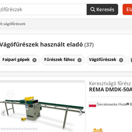
Keresés
El
lt vágófűrészek
Vágófűrészek használt eladó
(37)
Faipari gépek
Fűrészek fához
Vágófűrészek
Keresztvágó fűrész
REMA
DMDK-50
Sierakowska Huta
8