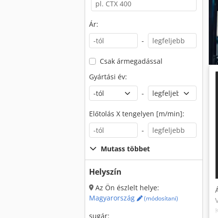
Ár:
-
Csak ármegadással
Gyártási év:
-
Előtolás X tengelyen [m/min]:
-
Mutass többet
Helyszín
Az Ön észlelt helye:
Magyarország
(módosítani)
sugár: