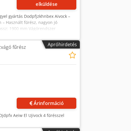
elküldése
yel gyártás Dodpfjzkhnbex Aivock –
 – Használt fűrész, nagyon jó
ossz: 1900 mm Vágórendszer
zető mozgatása: manuális Elektromos
 tömeg: 205 kg Nettó ár: 28 900 PLN
Apróhirdetés
vágó fűrész
 árfolyam-ingadozások esetén
öbb képet
Árinformáció
jdpfx Aeiw El Ujivock 4 fűrésszel