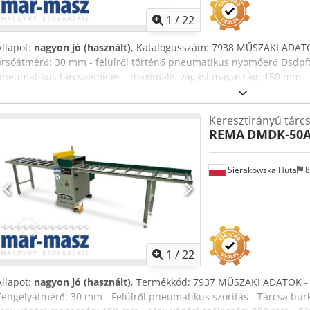
1
/
22
Állapot:
nagyon jó (használt)
, Katalógusszám: 7938 MŰSZAKI ADATO
orsóátmérő: 30 mm - felülről történő pneumatikus nyomóerő Dsdpfx
pneumatikus tárcsaemelés - maximális vágási magasság: 150 mm - 
főmotor: 7,5 kW - elszívócsatlakozó átmérő: 120 mm - asztallap mér
asztallap magassága a talajtól: 900 mm - görgőasztalok száma: 2 db
Keresztirányú tárc
vezetővel: 2050 mm - görgőasztal a kivető oldalon: 1650 mm - görg
REMA
DMDK-50
görgőasztal szélessége: 510 mm - a gép teljes méretei (asztal nélkü
1200x640x1280 mm - súlya kb. 500 kg ELŐNYÖK - lengyel gyártás - 
görgőasztal - pneumatikus tárcsaemelés - használt, de nagyon jó ál
Sierakowska Huta
8
PLN Nettó ár: 3455 EUR, a 4,20 EUR-os árfolyamtól függően (Az árak
változhatnak)
1
/
22
Állapot:
nagyon jó (használt)
, Termékkód: 7937 MŰSZAKI ADATOK -
Tengelyátmérő: 30 mm - Felülről pneumatikus szorítás - Tárcsa burk