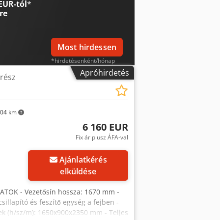
EUR-tól
*
 – 2 görgős asztal – Olasz gyártás –
re
ővel szabályozható) – Használt fűrész,
 EUR árfolyamon) (Az árak változhatnak
Most hirdessen
*hirdetésenként/hónap
Apróhirdetés
rész
04 km
6 160 EUR
Fix ár plusz ÁFA-val
Ajánlatkérés
elküldése
TOK - Vezetősín hossza: 1670 mm -
llapító és feszítő egység a fejben -
etek (h/sz/m): 1650x900x2350 mm - Teljes