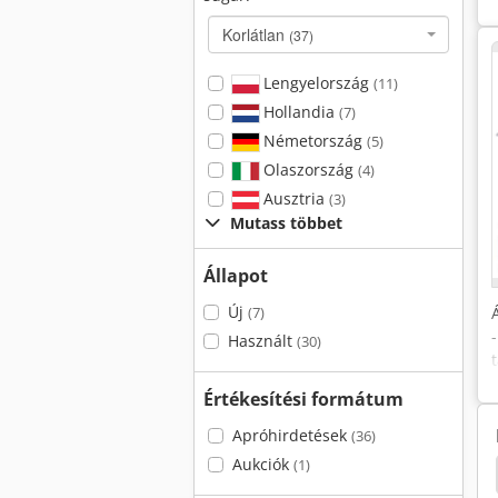
Korlátlan
(37)
Lengyelország
(11)
Hollandia
(7)
Németország
(5)
Olaszország
(4)
Ausztria
(3)
Mutass többet
Állapot
Új
(7)
Használt
(30)
Értékesítési formátum
Apróhirdetések
(36)
Aukciók
(1)