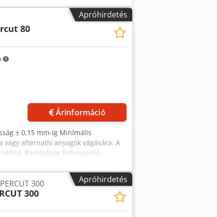
, nagyon jó állapotban Nettó ár: 24 900
agasabb árfolyam-ingadozás esetén
Apróhirdetés
rcut 80
m
Árinformáció
sság ± 0,15 mm-ig Minimális
fa vagy alternatív anyagok vágására. A
 nélkül. Barátságos felhasználó
 m / perc) a legjobb vágási minőségért
iklus és a sebességváltás
Apróhirdetés
PERCUT 300
6 gumi alapjárat hengerek állítható
RCUT 300
gjobb pneumatikus nyomást biztosítsák
bb vágási teljesítmény érdekében. A
stabilitási pengét vágás közben a penge