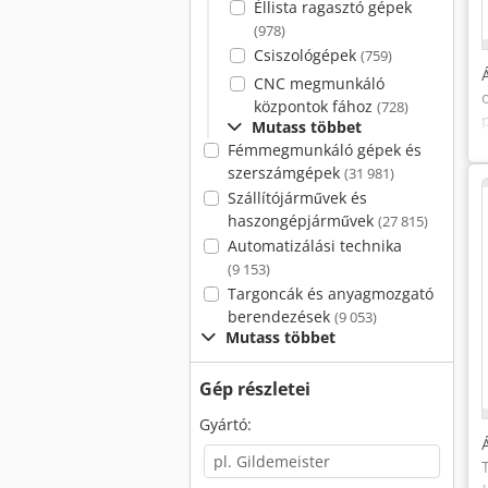
Éllista ragasztó gépek
(978)
Csiszológépek
(759)
CNC megmunkáló
központok fához
(728)
Mutass többet
Fémmegmunkáló gépek és
szerszámgépek
(31 981)
Szállítójárművek és
haszongépjárművek
(27 815)
Automatizálási technika
(9 153)
Targoncák és anyagmozgató
berendezések
(9 053)
Mutass többet
Gép részletei
Gyártó: