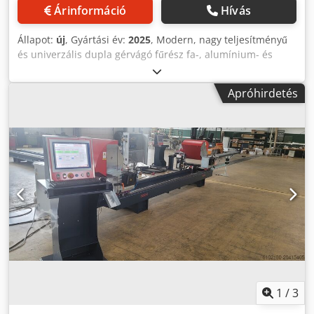
Árinformáció
Hívás
Állapot:
új
, Gyártási év:
2025
, Modern, nagy teljesítményű
és univerzális dupla gérvágó fűrész fa-, alumínium- és
műanyagprofilokhoz. Raktári gép: közbenső eladás jogával •
Nagyméretű vágástartomány (165 mm vágásmélység az
Apróhirdetés
asztalon) • Dupla vágás lehetséges • Fokozatmentesen
rögzíthető köztes szögek • Pneumatikus billentés
alaptartozékként • Hidropneumatikus fűrészelőtolás
fokozatmentesen állítható • Csavarodásmentes gépágy
Codsxta Tuepfx Al Njrf • Mindkét egység billentési
tartománya: 22,5° befelé, 90°, 135° kifelé • Köszörült
fűrészasztal / fűrészgép alaplap • Mágneses szenzoros
közvetlen helyzetmérő rendszer minden változatban •
JETTER hajtás és vezérlés • 15″ ipari érintőpanel (IP65)
1
/
3