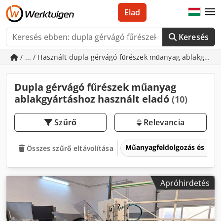
Elad
Keresés
/ ... / Használt dupla gérvágó fűrészek műanyag ablakgyár
Dupla gérvágó fűrészek műanyag
ablakgyártáshoz használt eladó
(10)
Szűrő
Relevancia
Műanyagfeldolgozás és mű
Összes szűrő eltávolítása
Apróhirdetés