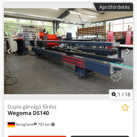
fordulat/perc Beépített teljesítmény: 6,2 kW Háromfázisú
Apróhirdetés
tápfeszültség: 400 V Üzemi nyomás: 7 bar Tömeg: 1250 kg
1
/
18
Dupla gérvágó fűrész
Wegoma
DS140
Besigheim
792 km