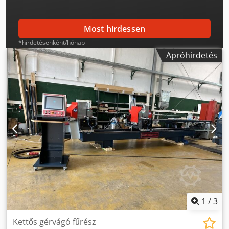
Most hirdessen
*hirdetésenként/hónap
Apróhirdetés
1
/
3
Kettős gérvágó fűrész