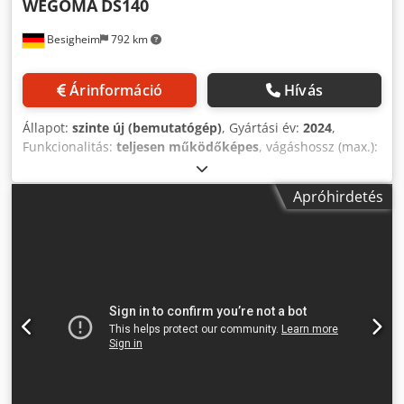
WEGOMA
DS140
Besigheim
792 km
Árinformáció
Hívás
Állapot:
szinte új (bemutatógép)
, Gyártási év:
2024
,
Funkcionalitás:
teljesen működőképes
, vágáshossz (max.):
4 100 mm
, Eladó dupla gérvágó fűrész 3 tengelyes
vezérléssel. Fokozatmentesen állítható forgatási tartomány
Apróhirdetés
45° – -45°. Fűrésztárcsa átmérője 500 mm. Gépet azonnali
használatra kész állapotban kínáljuk. Crodpfxezccwpe Al
Nef