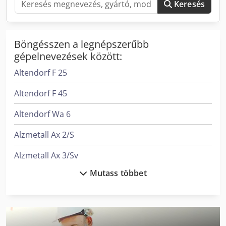
Keresés
nyomtató • Vágási lista áttöltése USB-memórián keresztül
Crsdpforamvajx Al Njf • Hidro-pneumatikus, hydro-check
vezérlésű fűrészmozgás
Böngésszen a legnépszerűbb
gépelnevezések között:
Altendorf F 25
Altendorf F 45
Altendorf Wa 6
Alzmetall Ax 2/S
Alzmetall Ax 3/Sv
Mutass többet
Auerbach Ax3 Tlf
Daf Lf
Daf Lf 55