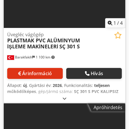
fűrésztartó lemez • Minden változatban közvetlen
helyzetmérő rendszer (mágneses szenzor) • JETTER
hajtások és vezérlés • 15"-os ipari érintőpanel (IP65)
1
/
4
Üvegléc vágógép
PLASTMAK PVC ALÜMİNYUM
İŞLEME MAKİNELERİ
SÇ 301 S
Barakfakih
1 100 km
Árinformáció
Hívás
Állapot:
új
, Gyártási év:
2026
, Funkcionalitás:
teljesen
működőképes
, gép/jármű száma:
SÇ 301 S PVC KALIPSIZ
MODEL (MOLDLESS) CAM ÇITASI KESME MAKİNASI
, • CE
szabványoknak megfelelő. • A PVC lécprofilok 45 fokos
Apróhirdetés
vágása 4 fűrésszel történik. • Beállítás 12 különböző
lécvágáshoz. • Két léct egyszerre vágható. • Jobb/bal oldali
2,5 méteres szállítószalag rendszer hosszú lécekhez. •
Léckarmok állító mechanizmusa. • Pneumatikus