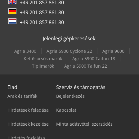
+49 201 857 861 80
+49 201 857 861 80
+49 201 857 861 80
Jelenlegi gépkeresések:
Agria 3400
Agria 5900 Cyclone 22
Agria 9600
Kettősorsós marók
Agria 5900 Taifun 18
Tiplimarók
Agria 5900 Taifun 22
Elad
Szerviz és támogatás
Árak és tarifák
Bejelentkezés
Hirdetések feladása
Kapcsolat
Hirdetések kezelése
Minta adásvételi szerződés
Hirdetés foglalása