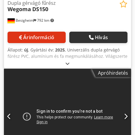
Dupla gérvágó fűrész
Wegoma
DS150
Besigheim
792 km
Árinformáció
Hívás
Állapot:
új
, Gyártási év:
2025
, Univerzális dupla gérvágó
fűrész PVC, alumínium és fa megmunkálásához. Világszerte
több ezer elégedett ügyfél erősíti meg: a WEGOMA DS-
sorozat minősége páratlan az iparágban. A DS-széria
Apróhirdetés
legújabb modellje nagyobb vágási kapacitást kínál,
miközben megőrzi a megszokott minőséget és precizitást.
Raktáron lévő gép: közbenső eladás joga fenntartva • 190
mm vágásmélység az asztalon 550 mm-es fűrészlapokkal •
Fokozatmentesen rögzíthető közbenső szögek •
Pneumatikus elforgatás alapfelszereltségként Cjdpfsxta
Sqjx Al Norf • Hidropneumatikus, fokozatmentesen
szabályozható fűrészelőtolás • Csavarodásmentes gépágy •
Mindkét aggregátnál 45°-os belső, 90°, 135°-os külső
elforgatási tartomány • Precíziósan köszörült fűrészasztal /