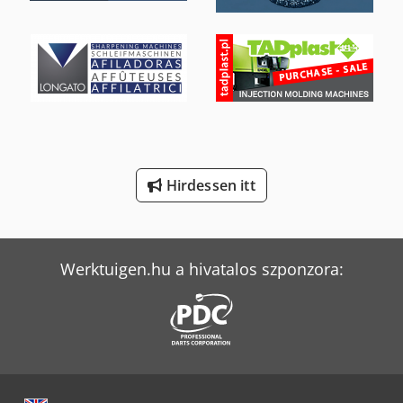
Langzauner Lzg-M-Ii-Sy
Mercedes-Benz V
Scherer Feinbau Vdz 220 / Ds
Schwarzmüller M
Tec Freetec
Hirdessen itt
Volvo Fh 400
Werktuigen.hu a hivatalos szponzora: