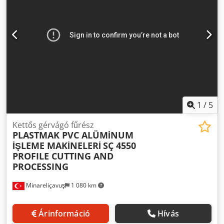
befogórendszer. • Igény esetén gyémántvágó koronggal
alumínium léc vágása is lehetséges (hűtőrendszerrel).
Cedoq U Tbrjpfx Al Nsrf • Légpisztoly. • Állítható vágási
sebesség. • Digitális mérőcsatlakozás lehetősége. •
Bluetooth mérőállomással való működés lehetősége.
1
/
5
Kettős gérvágó fűrész
PLASTMAK PVC ALÜMİNUM
İŞLEME MAKİNELERİ
SÇ 4550
PROFILE CUTTING AND
PROCESSING
Minareliçavuş
1 080 km
Árinformáció
Hívás