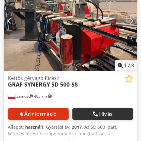
1
/
8
Kettős gérvágó fűrész
GRAF SYNERGY
SD 500-S8
Zamość
483 km
Árinformáció
Hívás
Állapot:
használt
, Gyártási év:
2017
, Az SD 500 ipari,
kétfejes fűrész hidropneumatikus meghajtású, a
vágótárcsákat mozgató mechanizmussal rendelkezik, és a