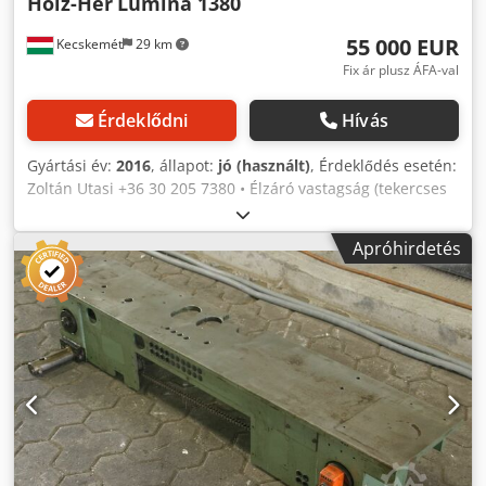
Holz-Her
Lumina 1380
55 000 EUR
Kecskemét
29 km
Fix ár plusz ÁFA-val
Érdeklődni
Hívás
Gyártási év:
2016
, állapot:
jó (használt)
, Érdeklődés esetén:
Zoltán Utasi +36 30 205 7380 • Élzáró vastagság (tekercses
élzáró): 0,4 - 3 mm • Élzáró vastagság (darabolt élzáró): o
maximálisan 3 mm FF701 egységgel o maximálisan 8 mm
Apróhirdetés
FF701 egység nélkül Cjdpfx Amowkf Twjgsrf o maximálisan
15 mm szerszámcserével a visszavágó egységnél •
Élmagasság: max. 65 mm • Munkadarab vastagság: 8 - 60
mm • Munkadarab szélesség: min. 65 mm • Munkadarab
hosszúság: min. 160 mm • Előtolási sebesség: változtatható
10 - 18 m/perc LUMINA 1380 Ltronic: motorizált
nyomóhidasztal állítás Automatikus szállítólánc kenés
Előkészített RETURN-csatlakozás Elektromos, változtatható
előtoláshoz: 400 V / 50 Hz, 2,2 kW Edge Control 19 vezérlés
18,5"-os érintőképernyővel ECO MODE energiatakarékos
üzemmód Előmaró egység 1802, 2 maróorsóval Éladagoló