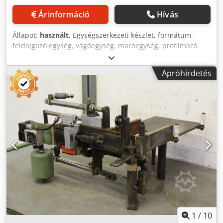
Árinformáció
Hívás
Állapot:
használt
, Egységszerkezeti készlet, formátum-
feldolgozó egység, vágóegység, maróegység, profilmaró
egység, hézagoló maróegység, vágóegység, kétvégű
profiloló, élmegmunkáló gép, pontozó motor, aprító motor,
Apróhirdetés
maró motor élmegmunkáló géphez - Maró egység: sajnos
nincs típusmegjelölés -Motor: 2x Holz-Her 2200 W / 2800
rpm -Hajtószíj: nem tartozék -Motorblokk: méretek
400/340/300 mm -Maró egység: 530/440 / H300 mm -Súly:
81 kg Csdpfx Amegyg Avogorf
1
/
10