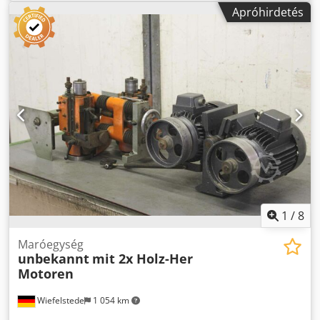
profiloló, élmegmunkáló gép, pontozó motor, aprító motor,
Apróhirdetés
maró motor élmegmunkáló géphez -Gyártó: Homag ,
vágóegység élszalagoló géptől BRANDT KM 35 -Motor:
Homag típusú LF-40-L - Teljesítmény: 0,27 kW / 12000 ford /
perc -Feszültség: 220V / 200 Hz -Fűrészlap: Ø 90 mm -
Pneumatikus alkatrészek: Bosch -Egyedi alkatrészek : lásd a
fotókat -Méretek: 500/370 / H680 mm -Súly: 26 kg Crsdpfx
Amogy T I Tegjf
1
/
8
Maróegység
unbekannt
mit 2x Holz-Her
Motoren
Wiefelstede
1 054 km