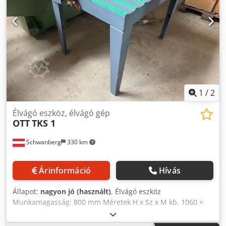
1
/
2
Élvágó eszköz, élvágó gép
OTT
TKS 1
Schwanberg
330 km
Árinformáció
Hívás
Állapot:
nagyon jó (használt)
, Élvágó eszköz
Munkamagasság: 800 mm Méretek H x Sz x M kb. 1060 ×
720 × 930 mm Sűrített levegős csatlakozás 6 bar
Crjdpfxowiwnqj Amgef Súly kb.: 120 kg Marószerszámmal