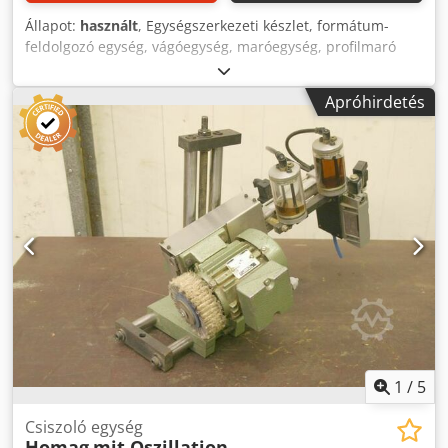
Állapot:
használt
, Egységszerkezeti készlet, formátum-
feldolgozó egység, vágóegység, maróegység, profilmaró
egység, hézagoló maróegység, vágóegység, kétvégű
profiloló, élmegmunkáló gép, pontozó motor, aprító motor,
Apróhirdetés
maró motor élmegmunkáló géphez - Eladás: Átadás a
jelenlegi állapotban látott állapotban -Védőfedél: a
sérüléseket lásd a fotókat -Gyártó: Homag, maróegység
élsávosító géptől BRANDT KS 25 -Motor: Homag 0,75 kW /
12000 rpm -Feszültség: 220V / 200 Hz -Pneumatikus
henger: Bosch -Méretek : 900/570 / H325 mm - Súly: 44 kg
Crjdpfxjgylrle Amgsf
1
/
5
Csiszoló egység
Homag
mit Oszillation