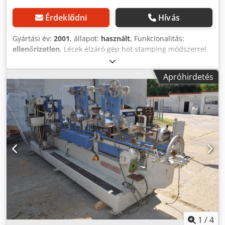
Érdeklődni
Hívás
Gyártási év:
2001
, állapot:
használt
, Funkcionalitás:
ellenőrizetlen
, Lécek élzáró gép hot stamping módszerrel
MAKOR típus DORA 7, gyártási év: 2001, ára: 19.100€
LEHETŐSÉG AZ ALÁBBI GÉPEK MEGVÁSÁRLÁSÁRA AZ
Apróhirdetés
EGYEDI ÁRAKON: 1. Csiszoló- és szilikonkorong profilírozó
gép az olasz MAKOR gyártótól, ára: 1.500€ - modell: SAG
100 - gyártási év: 2003 - sorozatszám: 10447 Crodpfx Aoytc
E Uomgjf - profilírozott korong átmérője: 160 - 200 mm -
profilírozó tárcsa átmérője: 180 - 200 mm - gép méretei:
1700 mm x 800 mm x 1800 mm - súly: 280 kg 2. FÓLIAVÁGÓ
GÉP MAKOR ST/100 ára: 1.200€ 3. SZALAGOS SZÁLLÍTÓ
MAKOR TEP 3000 ára: 700€
1
/
4