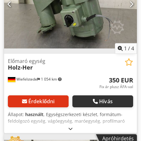
1
/
4
Előmaró egység
Holz-Her
350 EUR
Wiefelstede
1 054 km
Fix ár plusz ÁFA-val
Érdeklődni
Hívás
Állapot:
használt
, Egységszerkezeti készlet, formátum-
feldolgozó egység, vágóegység, maróegység, profilmaró
egység, hézagoló maróegység, vágóegység, kétvégű
profilozó, élmegmunkáló gép, pontozó motor, aprító motor,
Apróhirdetés
maró motor élmegmunkáló géphez -Motor típusa: -