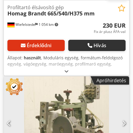
Profiltartó élsávosító gép
Homag Brandt
665/540/H375 mm
230 EUR
Wiefelstede
1 054 km
Fix ár plusz ÁFA-val
Érdeklődni
Hívás
Állapot:
használt
, Moduláris egység, formátum-feldolgozó
egység, vágóegység, maróegység, profilmaró egység,
hézagoló maróegység, vágóegység, kétvégű profiloló,
élmegmunkáló gép, pontozó motor, aprító motor, maró
Apróhirdetés
motor élmegmunkáló géphez, profil tartó perem sáv gép -
Gyártó: Homag, profiltartó élszalagoló géptől BRANDT KM
35 - Különálló alkatrészek: lásd a fotókat -Méretek: 665/540
/ H375 mm -Súly: 30 kg Credogy T Nbopfx Amgjf