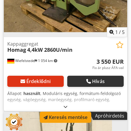
1
/
5
Kappaggregat
Homag
4,4kW 2860U/min
3 550 EUR
Wiefelstede
1 054 km
Fix ár plusz ÁFA-val
Érdeklődni
Hívás
Állapot:
használt
, Moduláris egység, formátum-feldolgozó
egység, vágóegység, maróegység, profilmaró egység,
hézagoló maróegység, vágóegység, kétvégű profilozó,
élmegmunkáló gép, pontozó motor, aprító motor, maró
Apróhirdetés
Keresés mentése
motor élmegmunkáló géphez -HOMAG vágóegység az
elülső és hátsó élek kiemelkedő széleinek vágása - nehéz
vezetéssel - maróegység: forgatható -2x motorok - motor