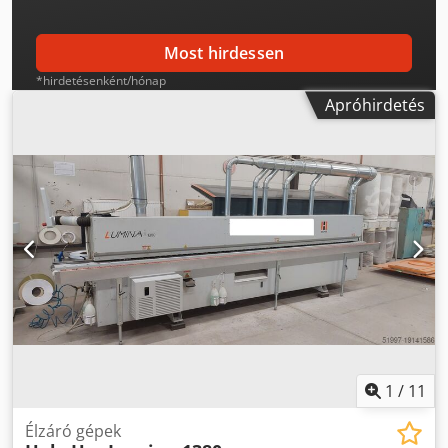
Most hirdessen
*hirdetésenként/hónap
Apróhirdetés
1
/
11
Élzáró gépek