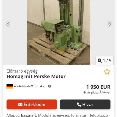
Power kW -Feszültség: voltok -Frekvencia: Hz -Speed:
fordulat / perc -Más motorok egyéb szolgáltatásokkal
raktáron egy kiegészítő töltés -Méretek: 650/520 / H600 mm
-Súly: 80 kg Csdpfx Amjb R Hkpogorf
1
/
5
Előmaró egység
Homag
mit Perske Motor
1 950 EUR
Wiefelstede
1 054 km
Fix ár plusz ÁFA-val
Érdeklődni
Hívás
Állapot:
használt
, Moduláris egység, formátum-feldolgozó