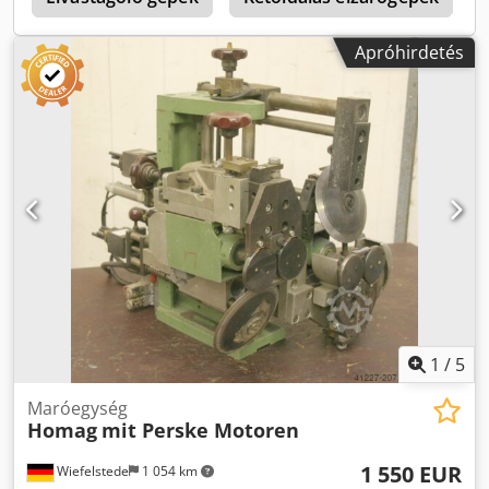
Ár: darabonként - Szám: 2x kapható -Méretek: 1600/295 /
H278 mm -Súly: 170 kg Cedpob Uhn Uofx Amgsrf
Apróhirdetés
1
/
5
Maróegység
Homag
mit Perske Motoren
1 550 EUR
Wiefelstede
1 054 km