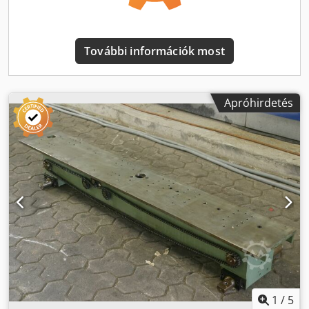
További információk most
Apróhirdetés
1
/
5