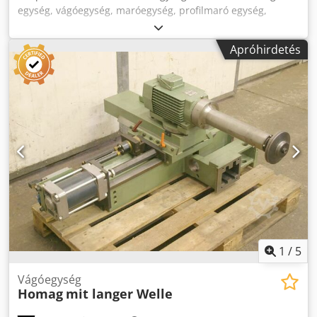
egység, vágóegység, maróegység, profilmaró egység,
hézagoló maróegység, vágóegység, kétvégű profiloló,
élmegmunkáló gép, pontozó motor, aprító motor, maró
Apróhirdetés
motor élmegmunkáló géphez -HOMAG maró egység közös
marás - nehéz fecskefaruvezetővel - Maróegység:
forgatható -1x motorok Perske -Motor típusa: KCS 70.12-2D
- Teljesítmény: 3.0 / 4.4 kW -Feszültség: 220/380/380 volt -
Frekvencia: 50/100 Hz -Sebesség: 2880/5880 fordulat / perc
- Egyéb motorok egyéb szolgáltatásokkal raktáron, felár
ellenében -Méretek: 1150/600 / H1330 mm -Súly: 346 kg
Cjdpfx Amob Uhp Hjgerf
1
/
5
Vágóegység
Homag
mit langer Welle