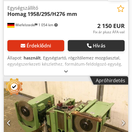
Egységszállító
Homag
1958/295/H276 mm
2 150 EUR
Wiefelstede
1 054 km
Fix ár plusz ÁFA-val
Érdeklődni
Hívás
Állapot:
használt
, Egységtartó, rögzítőlemez mozgóasztal,
egységszerkezeti készlethez, formátum-feldolgozó egység,
vágóegység, maróegység, profilmaró egység, összekötő
maróegység, vágóegység, kétvégű profilozó, élmegmunkáló
Apróhirdetés
gép, pontozó motor, aprító motor, marás motor
peremmegmunkáló géphez -HOMAG egységtartó
maróegységekhez - nehéz vezetéssel - oldalirányban
mozgatható - ellenpulttal - Asztal magassága: 276 mm -
Asztal felülete: 1958 x 295 mm - Asztal vastagsága: 18 mm -
Ár: darabonként - Szám: 2x kapható - Méretek: 1958/295 /
H276 mm - Súly: 208 kg Crjdpfx Amob Uhpasgof