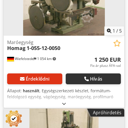
1
/
5
Maróegység
Homag
1-055-12-0050
1 250 EUR
Wiefelstede
1 054 km
Fix ár plusz ÁFA-val
Érdeklődni
Hívás
Állapot:
használt
, Egységszerkezeti készlet, formátum-
feldolgozó egység, vágóegység, maróegység, profilmaró
egység, hézagoló maróegység, vágóegység, kétvégű
profilozó, élmegmunkáló gép, pontozó motor, aprító motor,
Apróhirdetés
maró motor élmegmunkáló géphez -HOMAG maró egység :
árengedmény, horony és profil -billentyűzéssel: mindkét
oldalról -maróegység: forgatható -1x motorok Perske -