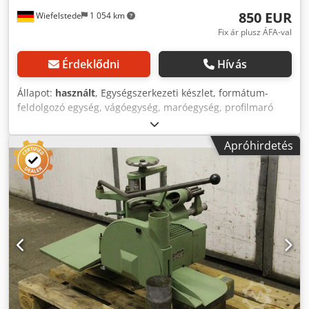
850 EUR
Wiefelstede
1 054 km
Fix ár plusz ÁFA-val
Érdeklődni
Hívás
Állapot:
használt
, Egységszerkezeti készlet, formátum-
feldolgozó egység, vágóegység, maróegység, profilmaró
egység, hézagoló maróegység, vágóegység, kétvégű
profiloló, élmegmunkáló gép, pontozó motor, aprító motor,
Apróhirdetés
maró motor élmegmunkáló géphez - Gyártó: Katt ,
maróegység 3 maróval -Motor: N132M típus 12 kW / 2960
ford / perc -Védelmi osztály: IP 44 -Tengely: mindkét oldal
Ø 40 x 235 mm -Marásszélesség: 20/10/18 mm -Méretek:
840/320 / H380 mm -Súly: 99 kg Crsdpfx Amsgy Dbpogsf