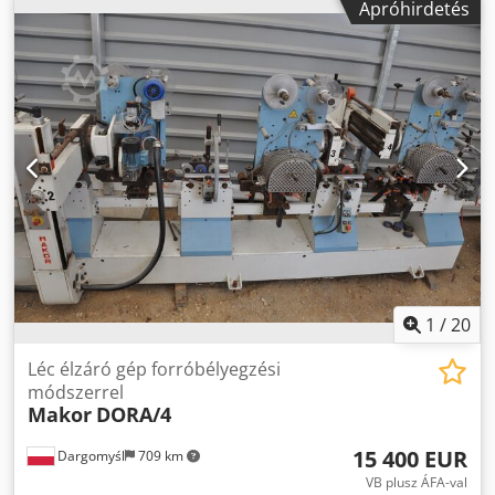
Apróhirdetés
együtt
1
/
20
Léc élzáró gép forróbélyegzési
módszerrel
Makor
DORA/4
15 400 EUR
Dargomyśl
709 km
VB plusz ÁFA-val