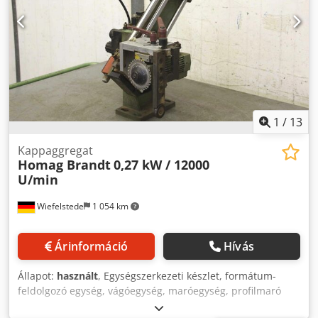
1
/
13
Kappaggregat
Homag Brandt
0,27 kW / 12000
U/min
Wiefelstede
1 054 km
Árinformáció
Hívás
Állapot:
használt
, Egységszerkezeti készlet, formátum-
feldolgozó egység, vágóegység, maróegység, profilmaró
egység, hézagoló maróegység, vágóegység, kétvégű