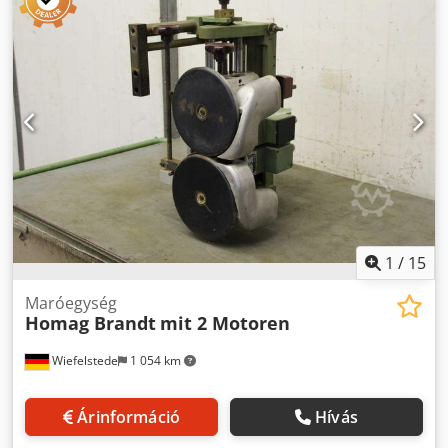
jelenlegi állapotban látható módon - Eset: enyhe sérülés,
lásd a fotókat - Vágóegység: az elülső és a hátsó él kiálló
széleinek levágásához - Beállítási tartomány: 400 - 840 mm
- Rögzítés: pneumatikus - Motorok: Holz-Her 750 W / 2600 1
/ perc -Fűrészlap: Ø 160 mm -Méretek: 1010/450 / H540
mm -Súly: 94 kg Crodpfx Amegyg Aregsf
1
/
15
Maróegység
Homag Brandt
mit 2 Motoren
Wiefelstede
1 054 km
Árinformáció
Hívás