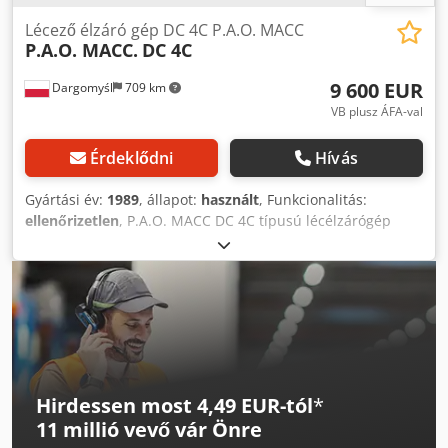
Lécező élzáró gép DC 4C P.A.O. MACC
P.A.O. MACC.
DC 4C
9 600 EUR
Dargomyśl
709 km
VB plusz ÁFA-val
Érdeklődni
Hívás
Gyártási év:
1989
, állapot:
használt
, Funkcionalitás:
ellenőrizetlen
, P.A.O. MACC DC 4C típusú lécélzárógép
Crodpfxoytc Dke Amgsf
Hirdessen most 4,49 EUR-tól
*
11 millió vevő
vár Önre