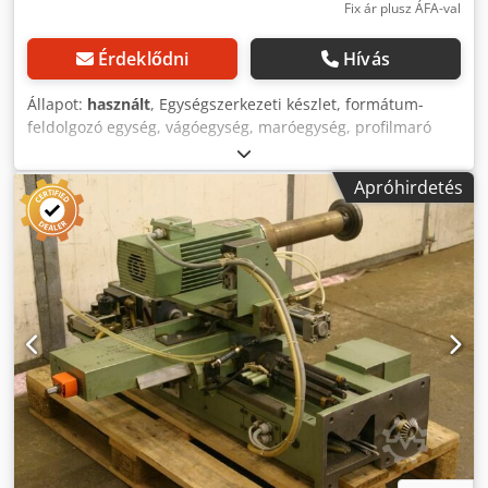
Fix ár plusz ÁFA-val
Érdeklődni
Hívás
Állapot:
használt
, Egységszerkezeti készlet, formátum-
feldolgozó egység, vágóegység, maróegység, profilmaró
egység, hézagoló maróegység, vágóegység, kétvégű
profilozó, élmegmunkáló gép, pontozó motor, aprító motor,
Apróhirdetés
maró motor élmegmunkáló géphez -HOMAG maró egység
árnyalattal, hornyokkal és profilokkal -kulcsolással: mindkét
oldalról -maróegység: forgatható -2x motorok Perske -
Teljesítmény: 0,6 kW -Feszültség: 165 V -Frekvencia: 300 Hz
-Sebesség: 18000 / perc -Más motorok egyéb
szolgáltatásokkal raktáron felár ellenében -Méretek:
650/450 / H600 mm -Súly: 74 kg Codpfjb Uhvdjx Amgorf