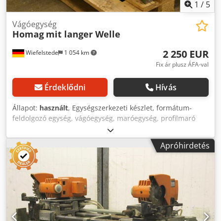
1
/
5
Vágóegység
Homag
mit langer Welle
2 250 EUR
Wiefelstede
1 054 km
Fix ár plusz ÁFA-val
Érdeklődni
Hívás
Állapot:
használt
, Egységszerkezeti készlet, formátum-
feldolgozó egység, vágóegység, maróegység, profilmaró
egység, hézagoló maróegység, vágóegység, kétvégű
profilozó, élmegmunkáló gép, pontozó motor, aprító motor,
Apróhirdetés
maró motor élmegmunkáló géphez -HOMAG maró egység :
formátumfeldolgozáshoz - nehéz fecskefarkú vezetővel -1x
motorok Perske - hosszú tengellyel - Motor típus: KNS
70.12-2DF - Teljesítmény: 5.5 / 8.0 kW - Feszültség: 220/380
volt - Frekvencia: 50/100 Hz Sebesség: 2870 / 5880
ford./perc - Egyéb motorok egyéb szolgáltatásokkal
raktáron, felár ellenében - Méretek: 1250/1350 / H600 mm -