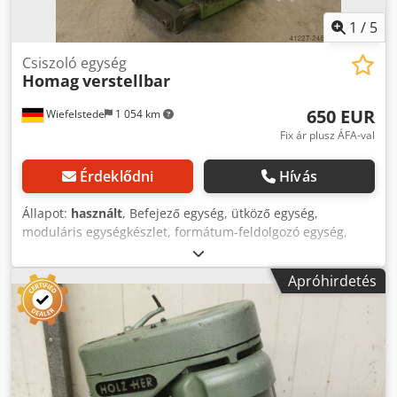
1
/
5
Csiszoló egység
Homag
verstellbar
650 EUR
Wiefelstede
1 054 km
Fix ár plusz ÁFA-val
Érdeklődni
Hívás
Állapot:
használt
, Befejező egység, ütköző egység,
moduláris egységkészlet, formátum-feldolgozó egység,
kétvégű profiloló, élmegmunkáló gép, a lehúzó után az
élmegmunkáló géphez -HOMAG befejező egység:
Apróhirdetés
tisztítószer alkalmazásához csiszolószerkezettel a
ragasztómaradványok eltávolítására a PVC széleken -Motor:
1,1 kW -Sebesség: 2840 fordulat / perc -oldali: állítható -
magasság: állítható -Szám: 1x elérhető aggregátumok -Ár:
darabonként -Méretek: 350/350 / H500 mm -Súly: 32 kg
Crsdpfx Amocn Ibqegjf