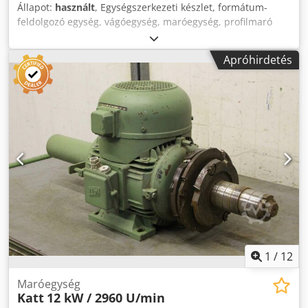
Állapot:
használt
, Egységszerkezeti készlet, formátum-
feldolgozó egység, vágóegység, maróegység, profilmaró
egység, hézagoló maróegység, vágóegység, kétvégű
profiloló, élmegmunkáló gép, pontozó motor, aprító motor,
Apróhirdetés
maró motor élmegmunkáló géphez -Gyártó: Homag ,
maróegység élszalagoló géptől BRANDT KM 36 / KM 35 -
Motor: 2x Homag típusú LF-55L 0,55 kW / 12000 fordulat /
perc -Feszültség: 220V / 200 Hz -Szám: 2x-es maróegység
kapható -Ár darabonként -Méretek: 500 / 350 / H570 mm -
Súly: 55 kg Crjdpsgy Dbhsfx Amgsf
1
/
12
Maróegység
Katt
12 kW / 2960 U/min