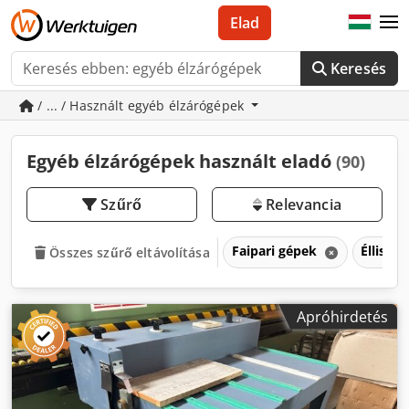
Elad
Keresés
/ ... / Használt egyéb élzárógépek
Egyéb élzárógépek használt eladó
(90)
Szűrő
Relevancia
Faipari gépek
Éllista
Összes szűrő eltávolítása
Apróhirdetés