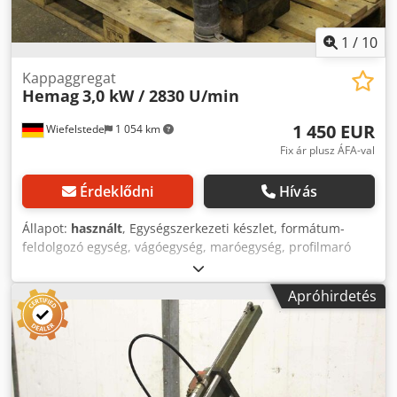
1
/
10
Kappaggregat
Hemag
3,0 kW / 2830 U/min
1 450 EUR
Wiefelstede
1 054 km
Fix ár plusz ÁFA-val
Érdeklődni
Hívás
Állapot:
használt
, Egységszerkezeti készlet, formátum-
feldolgozó egység, vágóegység, maróegység, profilmaró
egység, hézagoló maróegység, vágóegység, kétvégű
profiloló, élmegmunkáló gép, pontozó motor, aprító motor,
Apróhirdetés
maró motor élmegmunkáló géphez - Gyártó: Hemag , a
fűrészegység 30 ° -kal elfordítható -Fűrészlap: max. Ø 350 x
30 mm -Motor: Perske típusú DKNS 120/2 3,0 kW / 2830 1 /
perc -Védelmi osztály: IP 54 -Méretek: 950/780 / H630 mm -
Súly: 115 kg Crodpfx Amegy Dbwjgjf