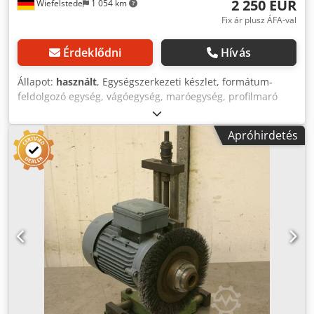
2 250 EUR
Wiefelstede
1 054 km
Fix ár plusz ÁFA-val
Érdeklődni
Hívás
Állapot:
használt
, Egységszerkezeti készlet, formátum-
feldolgozó egység, vágóegység, maróegység, profilmaró
egység, hézagoló maróegység, vágóegység, kétvégű
profilozó, élmegmunkáló gép, pontozó motor, aprító motor,
Apróhirdetés
maró motor élmegmunkáló géphez -HOMAG maró egység
formátumfeldolgozáshoz - nehéz fecskefarkú vezetővel -1x
motorok Perske - hosszú tengellyel - Motor típus: KNS
70/12 - Teljesítmény: 3 / 4,4 kW - Feszültség: 220/380 volt -
Frekvencia: 50/100 Hz - Sebesség: 2880 / 5880 fordulat /
perc - Egyéb motorok egyéb szolgáltatásokkal raktáron,
felár ellenében - Méretek: 1200/1300 / H550 mm - Súly: 290
kg Csdpfxob Uhvbe Amgjrf