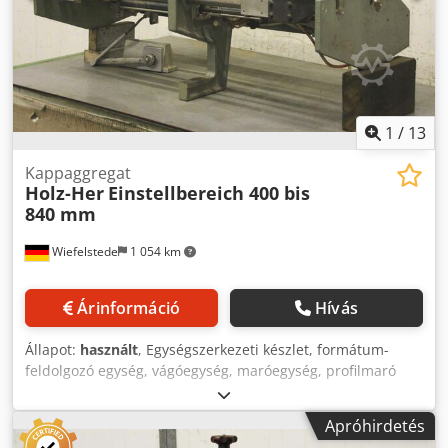
Súly: 400 kg Cedeb Uhvtepfx Amgerf
1
/
13
Kappaggregat
Holz-Her
Einstellbereich 400 bis
840 mm
Wiefelstede
1 054 km
Árinformáció
Hívás
Állapot:
használt
, Egységszerkezeti készlet, formátum-
feldolgozó egység, vágóegység, maróegység, profilmaró
egység, hézagoló maróegység, vágóegység, kétvégű
profiloló, élmegmunkáló gép, pontozó motor, aprító motor,
Apróhirdetés
maró motor élmegmunkáló géphez - Eladás: Átadás a