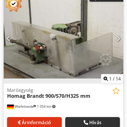
Teljesítmény: kW -Feszültség: 380 volt -Szerszámtartó: SK40
-Fordorsó sebesség: 9000 fordulat / perc -Méretek: 340/270
/ H400 mm -Súly: 35 kg Csdpoc Iprfofx Amgorf
1
/
14
Maróegység
Homag Brandt
900/570/H325 mm
Wiefelstede
1 054 km
Árinformáció
Hívás