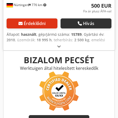
500 EUR
Nürtingen
776 km
Fix ár plusz ÁFA-val
Érdeklődni
Hívás
Állapot:
használt
, gép/jármű száma:
15789
, Gyártási év:
2010
, üzemórák:
18 995 h
, teherbírás:
2 500 kg
, emelési
magasság:
200 mm
, teher súlypontja:
1 200 mm
,
üzemanyagtípus:
elektromos
, oszlop típusa:
egyéb
,
akkumulátor feszültség:
24 V
, villa hossza:
2 400 mm
,
BIZALOM PECSÉT
össztömeg:
1 100 kg
, 4669403 Sorozatszám: 90376401
Akkumulátor adatai: 24 V, 3PzS465 Ah Dksdpfx Aew R Az
Werktuigen által hitelesített kereskedők
Remyer