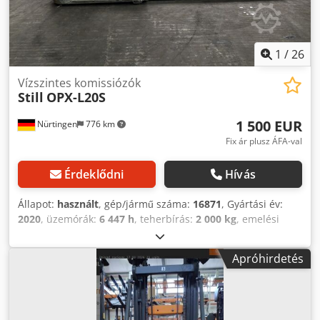
1
/
26
Vízszintes komissiózók
Still
OPX-L20S
1 500 EUR
Nürtingen
776 km
Fix ár plusz ÁFA-val
Érdeklődni
Hívás
Állapot:
használt
, gép/jármű száma:
16871
, Gyártási év:
2020
, üzemórák:
6 447 h
, teherbírás:
2 000 kg
, emelési
magasság:
800 mm
, teher súlypontja:
1 200 mm
,
üzemanyagtípus:
elektromos
, oszlop típusa:
simplex
,
Apróhirdetés
építési magasság:
1 400 mm
, akkumulátor feszültség:
24 V
,
villa hossza:
1 150 mm
, össztömeg:
1 602 kg
, 5077217
Sorozatszám: F21080X00057 Dksdpoym Hx Eofx Amyer
Akkumulátor adatai: 24 V, 4PZM, 620 Ah, gyártási év: 2019.