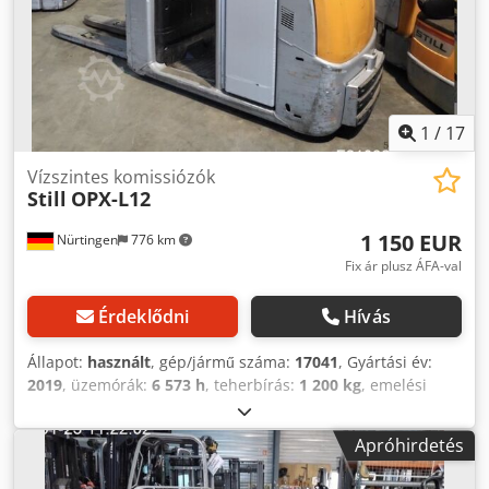
1
/
17
Vízszintes komissiózók
Still
OPX-L12
1 150 EUR
Nürtingen
776 km
Fix ár plusz ÁFA-val
Érdeklődni
Hívás
Állapot:
használt
, gép/jármű száma:
17041
, Gyártási év:
2019
, üzemórák:
6 573 h
, teherbírás:
1 200 kg
, emelési
magasság:
780 mm
, teher súlypontja:
600 mm
,
üzemanyagtípus:
elektromos
, oszlop típusa:
simplex
,
Apróhirdetés
építési magasság:
1 400 mm
, akkumulátor feszültség:
24 V
,
villa hossza:
1 200 mm
, első gumi méret:
, hátsó