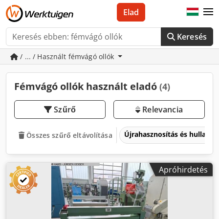
Elad
Keresés
/ ... / Használt fémvágó ollók
Fémvágó ollók használt eladó
(4)
Szűrő
Relevancia
Újrahasznosítás és hulladé
Összes szűrő eltávolítása
Apróhirdetés