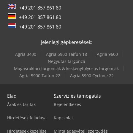
+49 201 857 861 80
+49 201 857 861 80
+49 201 857 861 80
Jelenlegi gépkeresések:
Agria 3400
Agria 5900 Taifun 18
Agria 9600
Négyutas targonca
Magasraktári targoncák & keskenyfolyosós targoncák
Agria 5900 Taifun 22
Agria 5900 Cyclone 22
Elad
Szerviz és támogatás
Árak és tarifák
Bejelentkezés
Hirdetések feladása
Kapcsolat
Hirdetések kezelése
Minta adásvételi szerződés