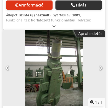
Árinformáció
Hívás
Állapot:
szinte új (használt)
, Gyártási év:
2001
,
Funkcionalitás:
korlátozott funkcionalitás
, Helyszín:
Ausztria Dodpfx Aioxy Hbxe Hjwa Azonnal elérhető
Apróhirdetés
1
/
1