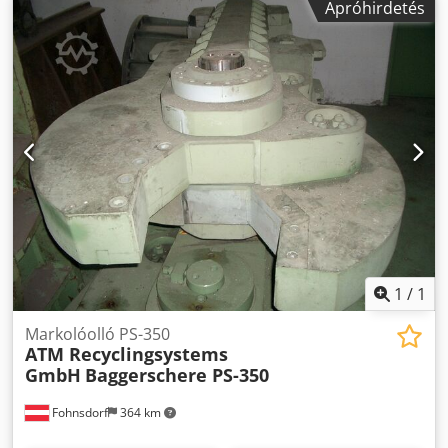
Apróhirdetés
1
/
1
Markolóolló PS-350
ATM Recyclingsystems
GmbH
Baggerschere PS-350
Fohnsdorf
364 km