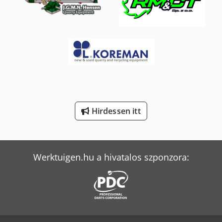
Volvo Fh 500
Volvo Fm 12
Volvo Fm 300
Volvo Fm 400
Volvo L 90
Weinbrenner Tsv 6/3050
Hirdessen itt
Werktuigen.hu a hivatalos szponzora: