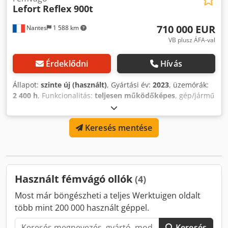
Lefort
Reflex 900t
710 000 EUR
Nantes
1 588 km
VB plusz ÁFA-val
Érdeklődni
Hívás
Állapot:
szinte új (használt)
, Gyártási év:
2023
, üzemórák:
2 400 h
, Funkcionalitás:
teljesen működőképes
, gép/jármű
száma:
R40410
, teljesítmény:
371,43 kW (505,00 LE)
, saját
tömeg:
75 000 kg
, vágóerő:
900 t
, Mobil dízel COPEX
Keresés mentése
REFLEX 900 tonnás ollós prés (2023-as évjárat).
Karbantartását a gyártó végezte. Teljesítmény: 10–22 t/h, a
vágandó hulladék típusától függően. Azonnal elérhető.
Dwjdoxg Ekfepfx Ai Hoa
Használt fémvágó ollók
(4)
Most már böngészheti a teljes Werktuigen oldalt
több mint 200 000 használt géppel.
Keresés