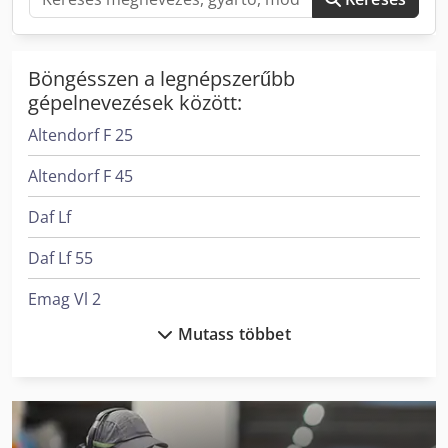
Böngésszen a legnépszerűbb
gépelnevezések között:
Altendorf F 25
Altendorf F 45
Daf Lf
Daf Lf 55
Emag Vl 2
Mutass többet
Ep Epl154
Felder G 380
Felder G 480