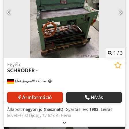
1
/
3
Egyéb
SCHRÖDER
-
Metzingen
778 km
Árinformáció
Hívás
Állapot:
nagyon jó (használt)
, Gyártási év:
1983
, Leírás
következik! Djdpjyrtv Iofx Ai Hewa