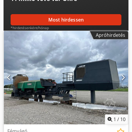
Most hirdessen
*hirdetésenként/hónap
Apróhirdetés
1
/
10
Fémvágó