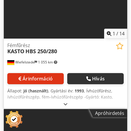
1
/
14
Fémfűrész
KASTO
HBS 250/280
Wiefelstede
1 055 km
Árinformáció
Hívás
Állapot:
jó (használt)
, Gyártási év:
1993
, Ívhúzófűrész,
ívhúzófűrészgép, fém-ívhúzófűrészgép -Gyártó: Kasto,
hidraulikus, mobil ívhúzófűrész hűtőfolyadék rendszerrel
és ütközővel -Típus: HBS 250/280 -Motor: 0,65/1,0 kW -
Apróhirdetés
Vágási sebesség: 2 fokozat / 16-32 m/perc Dksdpfjzbh N
Uex Ahior -Vágási szélesség: 280 x 180 mm -Vágási
tartomány 45 foknál: kör 180 mm -Vágási tartomány 45