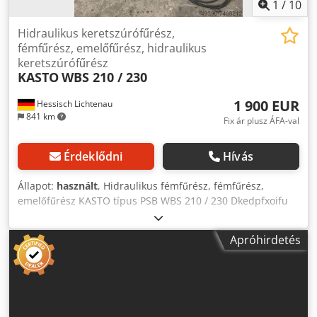
1
/
10
Hidraulikus keretszúrófűrész,
fémfűrész, emelőfűrész, hidraulikus
keretszúrófűrész
KASTO
WBS 210 / 230
1 900 EUR
Hessisch Lichtenau
841 km
Fix ár plusz ÁFA-val
Érdeklődni
Hívás
Állapot:
használt
, Hidraulikus fémfűrész, fémfűrész,
emelőfűrész KASTO típus PSB WBS 210 / 230 Dkedpfxoifu
Ayo Ahijr Gép 115 106 1212 / 72783 gyártási év 1986
Fűrészelési tartomány - kerek Ø 250 mm Fűrészelési
Apróhirdetés
tartomány - szögletes 225 x 225 mm Fűrészelési tartomány
- téglalap 260 x 100 mm Vágási sebesség 11 -13 - 17 - 22 -
26 - 34 m/min. Fűrészlap hossza 400 mm
Motorteljesítmény 1,4 és 1,8 kW pólusváltó Hálózati
csatlakozás 380 Volt, 50 Hz - csak 90°-os vágásokhoz,