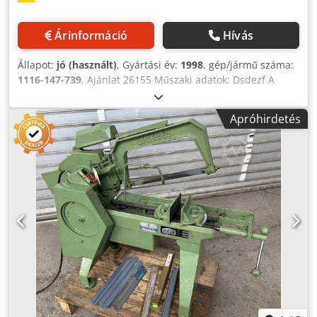
Árinformáció
Hívás
Állapot:
jó (használt)
, Gyártási év:
1998
, gép/jármű száma:
1116-147-739
, Ajánlat 26155 Műszaki adatok: Dsdezf A
Dyjpfx Ahiekr - Elektrohirdraulikus fűrészkeret emelés-
süllyesztés - Fűrészlap mérete: 400 x 30 x 1,5 mm -
Apróhirdetés
Vágástartomány 90°-nál: kör alakú kb. 210 mm, lapos kb.
240 x 190 mm, négyzetes kb. 210 x 210 mm -
Vágástartomány 45°-nál: kör alakú kb. 150 mm, lapos kb.
150 x 100 mm vagy kb. 130 x 210 mm, négyzetes kb. 145 x
145 mm - Lökethosszak és vágási sebességek
szabályozhatók - Löketszám: 62 / 125 lökés/perc - Átlagos
vágási sebesség: 16 / 32 m/perc - Szögállítható satu, max.
nyitási szélesség 260 mm - Elektromotoros hűtőfolyadék-
berendezés - Hajtás: 400 V / 1,1 kW - Helyigény kb. Sz 500 x
M 1250 x Mé 1200 mm - Súly kb. 180 kg