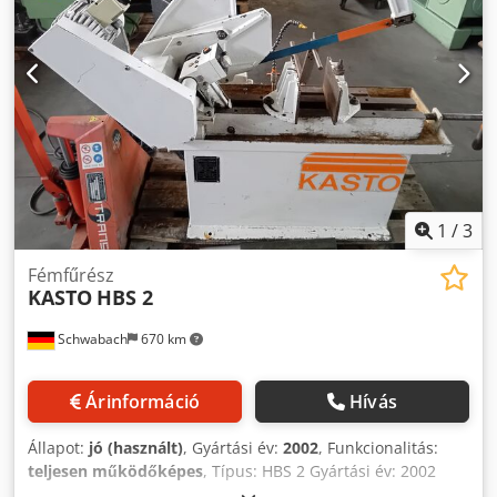
1
/
3
Fémfűrész
KASTO
HBS 2
Schwabach
670 km
Árinformáció
Hívás
Állapot:
jó (használt)
, Gyártási év:
2002
, Funkcionalitás:
teljesen működőképes
, Típus: HBS 2 Gyártási év: 2002
Fűrészlap hossza: 500 mm Dsdozpfgxopfx Ahijkr