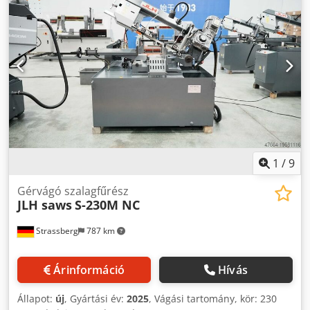
Ahocd Tmyeijr
1
/
9
Gérvágó szalagfűrész
JLH saws
S-230M NC
Strassberg
787 km
Árinformáció
Hívás
Állapot:
új
, Gyártási év:
2025
, Vágási tartomány, kör: 230