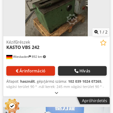
1
/
2
Kézifűrészek
KASTO
VBS 242
Wiesbaden
892 km
Árinformáció
Hívás
Állapot:
használt
, gép/jármű száma:
102 039 1024 07265
,
vágási terület 90 ° -nál kerek: 245 mm vágási terület 90 ° -
nál lapos: 220 x 240 mm vágási terület a gépen 45 ° -nál:
150 mm fűrészlap-méretek: 400 x 31 x 2 mm löketsebesség:
Apróhirdetés
55 - 155 / perc elektromos csatlakozás : 380 V, 1,1 kW
szükséges hely: 1200 x 650 x 1250 mm súly: 340 kg Dksdpfx