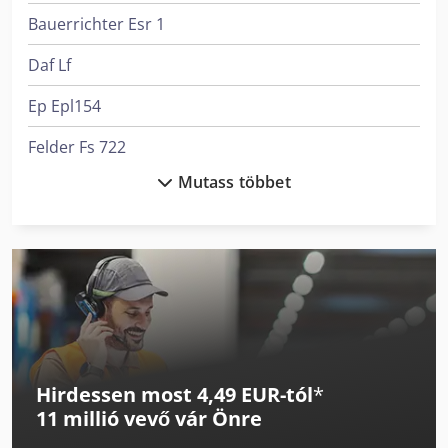
Bauerrichter Esr 1
Daf Lf
Ep Epl154
Felder Fs 722
Mutass többet
Felder G 380
Felder G 480
Felder K 700 S
Haas Vf-4
Hermle C 400
Hirdessen most 4,49 EUR-tól
*
Holzkraft Vsa 38 L
11 millió vevő
vár Önre
Holzkraft Vsa 48 L