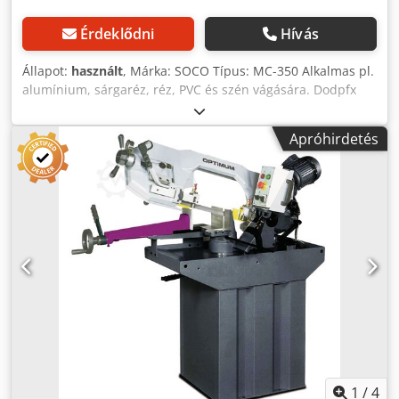
Érdeklődni
Hívás
Állapot:
használt
, Márka: SOCO Típus: MC-350 Alkalmas pl.
alumínium, sárgaréz, réz, PVC és szén vágására. Dodpfx
Aegtmi Uohijkr Vágási kapacitás cső 90 °-ban: 101,6 mm
Vágási kapacitás profil, 90 °: 76,2 x 127 mm fűrészlap
Apróhirdetés
méretei: 355,6 mm automatikus mérési hossz: 685,8 mm
osztályzatok: 2 legrövidebb vágási hossz (automata):
1/4"6,35 mm fűrészmotor: 5 LE 1750 rpm feszültség:
220/3/60
1
/
4