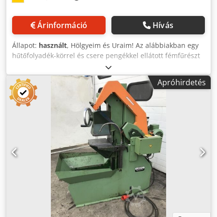
Árinformáció
Hívás
Állapot:
használt
, Hölgyeim és Uraim! Az alábbiakban egy
hűtőfolyadék-körrel és csere pengékkel ellátott fémfűrészt
kínálunk. Dksdpewhngzjfx Ahisr
Apróhirdetés