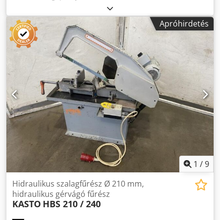
hűtőfolyadék rendszerrel - Típus: BSM 253 - Teljesítmény:
1,5 kW - Vágási sebesség: 3 fokozat - Max. vágási
Apróhirdetés
magasság: 205 mm - Max. vágási szélesség: 255 mm - Satu:
45°-ban elforgatható - Fűrészlap hossza: 400 mm -
Darabszám: 2 db ívhúrfűrész elérhető - Ár: darabonként -
Gép méretei: 1300/640/H1115 mm - Súly: 338 kg Dkodpfx
Ajzbhukehior
1
/
9
Hidraulikus szalagfűrész Ø 210 mm,
hidraulikus gérvágó fűrész
KASTO
HBS 210 / 240