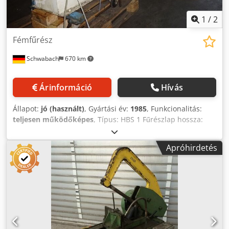
1
/
2
Fémfűrész
Schwabach
670 km
Árinformáció
Hívás
Állapot:
jó (használt)
, Gyártási év:
1985
, Funkcionalitás:
teljesen működőképes
, Típus: HBS 1 Fűrészlap hossza:
400 mm Teljesítmény: 0,53 / 0,78 kW Vágási sebesség kb.:
15 / 30 m/perc Satu nyitási szélessége: 190 mm Dkjdpfx
Apróhirdetés
Ahoyyvbqoijr