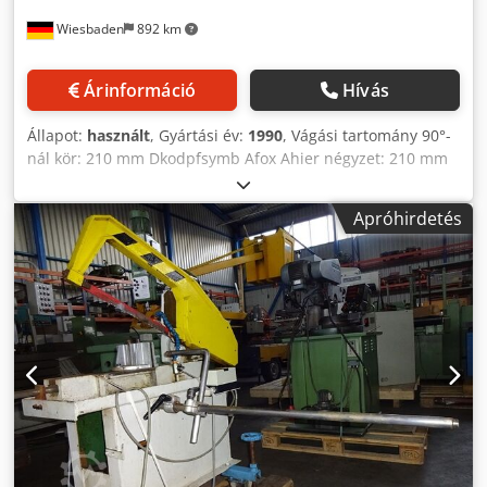
Wiesbaden
892 km
Árinformáció
Hívás
Állapot:
használt
, Gyártási év:
1990
, Vágási tartomány 90°-
nál kör: 210 mm Dkodpfsymb Afox Ahier négyzet: 210 mm
lapos: 240 x 190 mm Vágási tartomány 45°-nál kör: 150 mm
négyzet: 150 x 100 mm lapos: 150 x 100 mm Fűrészlap
Apróhirdetés
mérete: 400 x 30 x 1,5 mm 2 előtolási sebesség pólusváltós
motorral: 16 és 32 m/perc Hajtómotor: 380 V, 0,9 kW Súly:
170 kg Helyigény: 1190 x 480 x 1300 mm