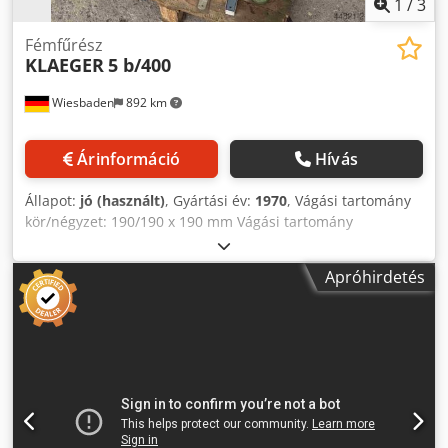
1
/
3
Fémfűrész
KLAEGER
5 b/400
Wiesbaden
892 km
Árinformáció
Hívás
Állapot:
jó (használt)
, Gyártási év:
1970
, Vágási tartomány
kör/négyzet: 190/190 x 190 mm Vágási tartomány
gérvágásban 45° kör/szögletes: 140/190 x 140 mm
Fűrészlap méretei: 400 x 32 x 1,5 mm 1 emelési sebesség:
Apróhirdetés
85/perc Meghajtó motor: 380 V, 0,37 kW Tömeg: 126 kg
Helyigény: 1200 x 600 x 980 mm Dkjdpfx Aheyvfp Ijisr