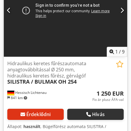
gérvágásbeállítás nélkül - Fűrészmotor 2 sebességgel és 3
ékszíjfokozattal - Hidraulikus fűrészívbeállítás - Hidraulikus
vágási nyomás beállítása fojtószeleppel - Gyors leengedés
a fűrészívhez - Az anyagtámasztó asztal kézi
magasságállítása mm-es skálával kézikeréken keresztül -
Kézi anyagrögzítés - Hűtőberendezés a gépalapban -
Használati utasítás Helyigény H x SZ x K 1500 x 700 x 1550
mm súly 590 kg nagyon jó állapotban
1
/
9
Hidraulikus keretes fűrészautomata
anyagtovábbítással Ø 250 mm,
hidraulikus keretes fűrész, gérvágóf
SILISTRA / BULMAK
OH 254
1 250 EUR
Hessisch Lichtenau
841 km
Fix ár plusz ÁFA-val
Érdeklődni
Hívás
Állapot:
használt
, Bügelfűrész automata SILISTRA /