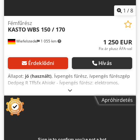
1
/
8
Fémfűrész
KASTO
WBS 150 / 170
1 250 EUR
Wiefelstede
1 055 km
Fix ár plusz ÁFA-val
Érdeklődni
Hívás
Állapot:
jó (használt)
, Ívpengés fűrész, ívpengés fűrészgép
Dedpeg R Tffsfx Ahiokr - Ívpengés fűrész: elektromos,
hűtőberendezéssel - Típus: sajnos nincs típusmegjelölés -
Teljesítmény: 0,55 / 0,75 kW - Max. vágási magasság: kb.
Apróhirdetés
145 mm - Max. vágási szélesség: kb. 180 mm - Fűrészlap:
hossza kb. 325 mm - Gép méretei: 800/700/M1520 mm -
Súly: 224 kg