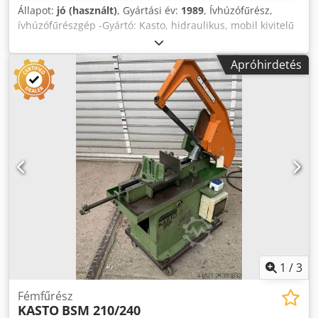
Állapot:
jó (használt)
, Gyártási év:
1989
, Ívhúzófűrész,
ívhúzófűrészgép -Gyártó: Kasto, hidraulikus, mobil kivitelű
ívhúzófűrész, hűtőfolyadék-rendszerrel -Típus: BSM 253 -
Teljesítmény: 1,5 kW -Vágási sebesség: 3 fokozatban
Apróhirdetés
állítható -Max. vágási magasság: 205 mm Dkodpfoza Suxjx
Ahier -Max. vágási szélesség: 255 mm -Szorító: 45°-ban
elforgatható -Fűrészlap hossza: 400 mm -Gép méretei:
1300/640/H1115 mm -Tömeg: 344 kg
1
/
3
Fémfűrész
KASTO
BSM 210/240