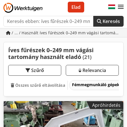
Elad
Keresés
/ ... / Használt íves fűrészek 0–249 mm vágási tartomány
Íves fűrészek 0–249 mm vágási
tartomány használt eladó
(21)
Szűrő
Relevancia
Fémmegmunkáló gépek és 
Összes szűrő eltávolítása
Apróhirdetés