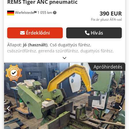
REMS
Tiger ANC pneumatic
390 EUR
Wiefelstede
1 055 km
Fix ár plusz ÁFA-val
Érdeklődni
Hívás
Állapot:
jó (használt)
, Cső dugattyús fűrész,
csőszúrófűrész, gerenda szúrófűrész, dugattyús fűrész,
rókafarkfűrész - Ideális fűrészelési munkákhoz még
nedves, nyirkos helyiségekben és aknákban is, ahol az
Apróhirdetés
elektromos dugattyús fűrészek használata nem
megengedett - Kimeneti teljesítmény: 1000 W -Acél csövek:
max. Ø 160 mm - a bőröndben Dksdpfx Ascm D A Rshijr -
Létszám: 4x fűrész kapható - Ár: darabonként -Méretek:
690/200/H120 mm - Súly: 8 kg