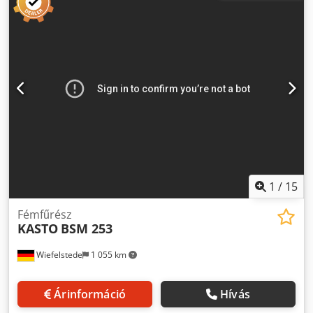
205 mm -Max. vágási szélesség: 255 mm -Szorító: 45°-ban
elforgatható -Fűrészlap hossza: 400 mm -Gép méretei:
1300/640/H1115 mm -Tömeg: 344 kg
1
/
15
Fémfűrész
KASTO
BSM 253
Wiefelstede
1 055 km
Árinformáció
Hívás