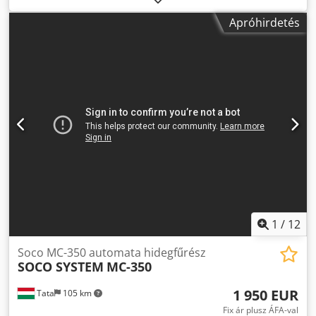
Teljesítmény: 1,3 kW Löketek száma: 62 / 125 / perc Vágási
Apróhirdetés
tartomány kb. kör: 210 mm kb. lapos: 240 x 190 mm
1
/
12
Soco MC-350 automata hidegfűrész
SOCO SYSTEM
MC-350
1 950 EUR
Tata
105 km
Fix ár plusz ÁFA-val