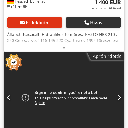
1 400 EUR
Hessisch Lichtenau
841 km
Fix ár plusz ÁFA-val
Érdeklődni
Hívás
Állapot:
használt
, Hidraulikus fémfűrész KASTO HBS 210 /
240 Gép sz. No. 1116 145 220 Gyártási év 1994 Fűrészelési
tartomány 90°-os fordulaton 210 mm lapos 240 x 190 mm
Dsdpfxouqgbtj Ahiekr szögletes 210 x 210 mm 45°-ban
Apróhirdetés
kerek 150 mm Fűrészlap hossza 400 mm Menetszám 62 /
125 menet percenként Anyagtartó magasság 500 mm
Motor teljesítmény 0,5 / 0,75 kW Hálózati csatlakozás 400
Volt, 50 Hz - Hajtómotor 2 sebességgel - Hűtőfolyadék-
szivattyú a gép alapkeretében Helyigény H x SZ x K 1200 x
500 x 1200 mm Súly 170 kg Jó állapot