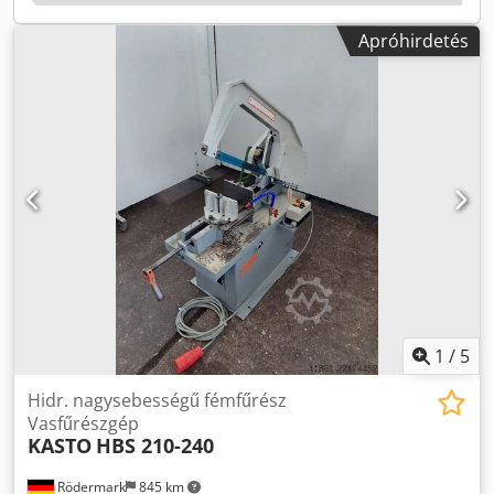
vágási nyomással és emelőhidraulikával A vágás
befejezése után a gép kikapcsol, és a fűrészlap a legalsó
Apróhirdetés
helyzetben marad. Munkadarab-tartás rögzített pofával és
befogó pofával, kézi kurblival Hűtőberendezés az alapban
Kerítés *
1
/
5
Hidr. nagysebességű fémfűrész
Vasfűrészgép
KASTO
HBS 210-240
Rödermark
845 km