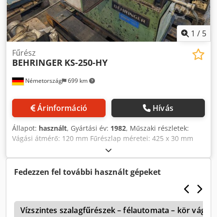
1
/
5
Fűrész
BEHRINGER
KS-250-HY
Németország
699 km
Árinformáció
Hívás
Állapot:
használt
, Gyártási év:
1982
, Műszaki részletek:
Vágási átmérő: 120 mm Fűrészlap méretei: 425 x 30 mm
Vágási tartomány 90 fokban: kerek: 120 mm Magasság a
padló felett: 800 mm Dkedou Nilaopfx Ahijr Elektromos
csatlakozás: 380 V / Hz. A percenkénti lökések száma: 60 /
Fedezzen fel további használt gépeket
92 / 140 lökés/perc. Teljes teljesítményigény: 1,5 kW A gép
méretei: kb. L:1,2 x Sz: 0,75 x H: 1,10 (fogantyú felemelve)
m Hosszirányban állítható csavarógép az anyák
A
meglazításával. Gérvágás és egyenes vágás: 45° és 90°.
Vízszintes szalagfűrészek – félautomata – kör vágá