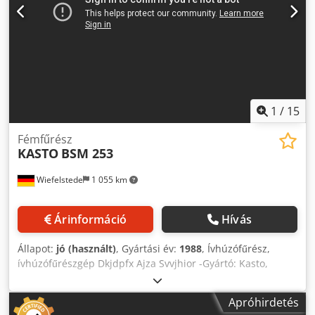
1
/
15
Fémfűrész
KASTO
BSM 253
Wiefelstede
1 055 km
Árinformáció
Hívás
Állapot:
jó (használt)
, Gyártási év:
1988
, Ívhúzófűrész,
ívhúzófűrészgép Dkjdpfx Ajza Svvjhior -Gyártó: Kasto,
hidraulikus, mobil kivitelű ívhúzófűrész, hűtőfolyadék-
rendszerrel -Típus: BSM 253 -Teljesítmény: 1,5 kW -Vágási
Apróhirdetés
sebesség: 3 fokozatban állítható -Max. vágási magasság: