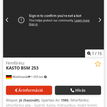
foknál: négyzet 170 x 200 mm -Fűrészlap: Hossz 450 mm -
Tokmány: 45°-ban elfordítható -Gép méretei:
1300/1100/H1090 mm -Szállítási méretek: 1300/600/H1090
mm -Tömeg: 200 kg
1
/
15
Fémfűrész
KASTO
BSM 253
Wiefelstede
1 055 km
Árinformáció
Hívás
Állapot:
jó (használt)
, Gyártási év:
1985
, Ívhúrfűrész,
ívhúrfűrész gép - Gyártó: Kasto, hidraulikus, mobil kivitel,