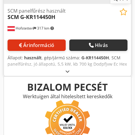
SCM panelfűrész használt
SCM
G-KR114450H
Hofstetten
317 km
Árinformáció
Hívás
Állapot:
használt
, gép/jármű száma:
G-KR114450H
, SCM
panelfűrész, jó állapotú, 5,5 kW, kb 700 kg Dodpfjvw Ec Hex
Aagskr Az árváltoztatás fenntartva, a hibák, a nyomtatási
és szedési hibák fenntartva
BIZALOM PECSÉT
Werktuigen által hitelesített kereskedők