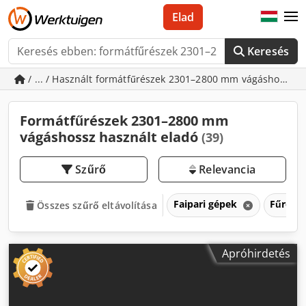
Elad
Keresés
/ ... / Használt formátfűrészek 2301–2800 mm vágáshossz
Formátfűrészek 2301–2800 mm
vágáshossz használt eladó
(39)
Szűrő
Relevancia
Faipari gépek
Fűrész
Összes szűrő eltávolítása
Apróhirdetés