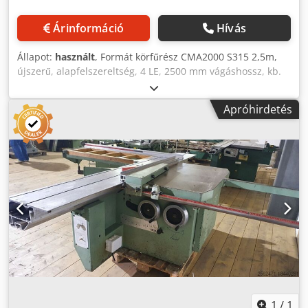
Árinformáció
Hívás
Állapot:
használt
, Formát körfűrész CMA2000 S315 2,5m,
újszerű, alapfelszereltség, 4 LE, 2500 mm vágáshossz, kb.
400 kg Árváltoztatás, tévedések, nyomdai és szerkesztési
hibák jogát fenntartjuk. Dodpfxswzziie Aagjkr
Apróhirdetés
1
/
1