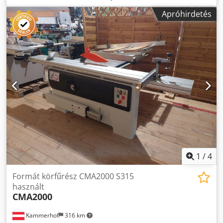
magasság, 3800 ford./perc, 110 kg Dodpfx Ajvw Ec Teagjkr
Apróhirdetés
Az árváltoztatás fenntartva, a hibák, a nyomtatási és
szedési hibák fenntartva
1
/
4
Formát körfűrész CMA2000 S315
használt
CMA2000
Kammerhof
316 km