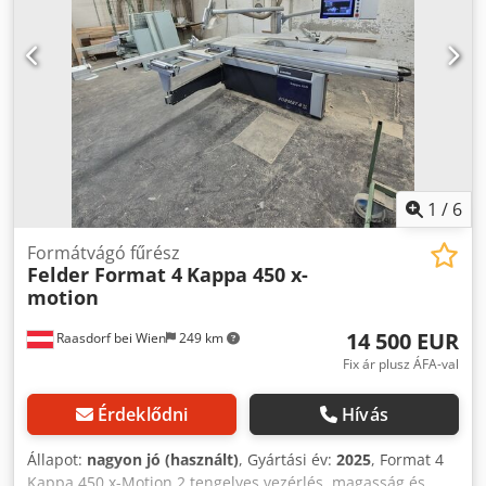
1
/
6
Formátvágó fűrész
Felder Format 4
Kappa 450 x-
motion
14 500 EUR
Raasdorf bei Wien
249 km
Fix ár plusz ÁFA-val
Érdeklődni
Hívás
Állapot:
nagyon jó (használt)
, Gyártási év:
2025
, Format 4
Kappa 450 x-Motion 2 tengelyes vezérlés, magasság és