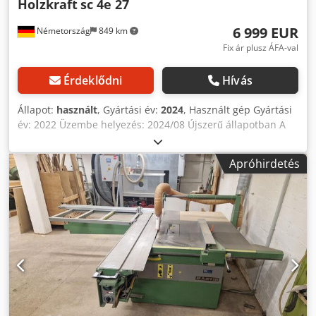
Holzkraft
sc 4e 27
6 999 EUR
Németország
849 km
Fix ár plusz ÁFA-val
Érdeklődni
Hívás
Állapot:
használt
, Gyártási év:
2024
, Használt gép Gyártási
év: 2022 Üzembe helyezés: 2024/08 Újszerű állapotban A
masszív, erősen bordázott szürkeöntvény munkaasztal és a
hegesztett acélból készült alváz nagyfokú csavarodás-
Apróhirdetés
állóságot és rezgésmentes működést garantálnak. Könnyen
futó és precíz formátum tolóasztal eloxált alumíniumból,
bevált, tartósan könnyen gördülő, edzett acélgolyós
vezetőrendszerrel, 10 év garanciával a vezetősínek
kopására. Szürkeöntvény fűrészegység tartósan precíz,
dupla csuklós lengővezetőkkel és nullponti szögelési
rendszerrel, 6 év Holzkraft garancia a lengővezetők
kopására. Erős háromfázisú motorral szerelve. A fűrészlap
szögbeállítása a gépegységen elhelyezett skálán jelenik
meg. Dsdexua N Sjpfx Aagjkr A nagy ledöntőkeret görgővel