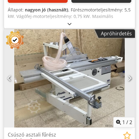
Állapot:
nagyon jó (használt)
, Fűrészmotorteljesítmény: 5,5
kW. Vágófej-motorteljesítmény: 0,75 kW. Maximális
fűrészátmérő: 350 mm. Szögállítás lehetséges. Vágási
szélesség: 100 cm. Asztal hossza: 280 cm. Dsdpfx
Apróhirdetés
Aozkvdqjagekr
1
/
2
Csúszó asztali fűrész