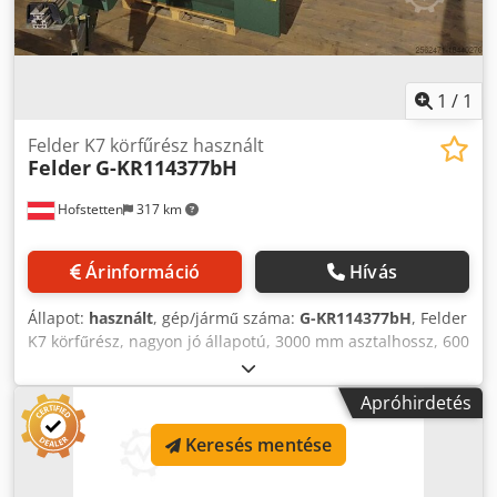
1
/
1
Felder K7 körfűrész használt
Felder
G-KR114377bH
Hofstetten
317 km
Árinformáció
Hívás
Állapot:
használt
, gép/jármű száma:
G-KR114377bH
, Felder
K7 körfűrész, nagyon jó állapotú, 3000 mm asztalhossz, 600
kg Az árváltoztatás fenntartva, a hibák, a nyomtatási és
szedési hibák fenntartva Dsdpfx Aajvw Ecyjgjkr
Apróhirdetés
Keresés mentése