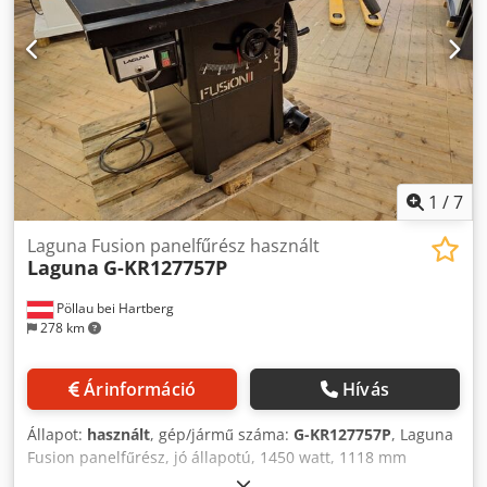
1
/
7
Laguna Fusion panelfűrész használt
Laguna
G-KR127757P
Pöllau bei Hartberg
278 km
Árinformáció
Hívás
Állapot:
használt
, gép/jármű száma:
G-KR127757P
, Laguna
Fusion panelfűrész, jó állapotú, 1450 watt, 1118 mm
asztalhossz, 792 mm asztalszélesség, 79 mm vágási