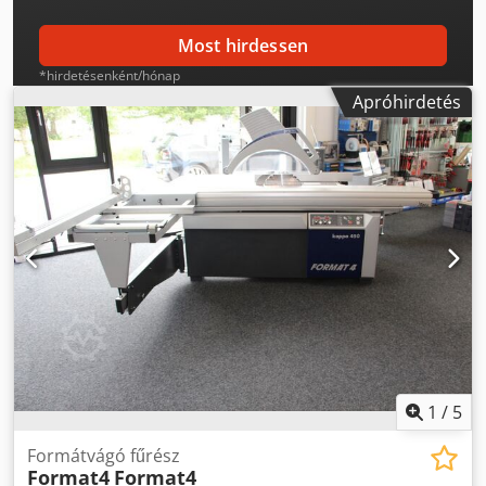
Most hirdessen
*hirdetésenként/hónap
Apróhirdetés
1
/
5
Formátvágó fűrész
Format4
Format4