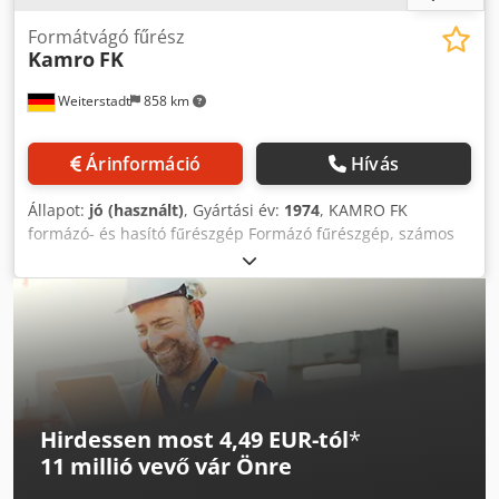
Formátvágó fűrész
Kamro
FK
Weiterstadt
858 km
Árinformáció
Hívás
Állapot:
jó (használt)
, Gyártási év:
1974
, KAMRO FK
formázó- és hasító fűrészgép Formázó fűrészgép, számos
tartozékkal Gyártási év: 1974 Fűrészlap maximális
átmérője: 400 mm (jelenleg egy 300 mm-es fűrészlap van
felszerelve) Hasító kocsi hossza: 3000 mm Maximális vágási
magasság: 50-125 mm Dedpezrtwqofx Aagjkr Asztal
mérete: 1180x670 mm Asztal meghosszabbítása: 1000x300
mm Asztal szélesítése: 700x565 mm Hajtás (kW/LE): 4,0/5,5
A fűrész tengely fordulatszáma: 4000/5000/6500 ford./perc
Súly: 800 kg
Hirdessen most 4,49 EUR-tól
*
11 millió vevő
vár Önre