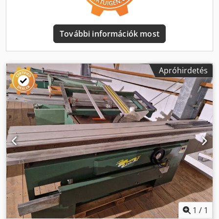
További információk most
Apróhirdetés
1
/
1