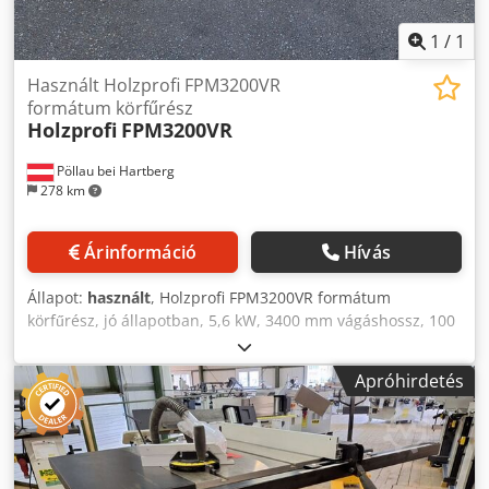
1
/
1
Használt Holzprofi FPM3200VR
formátum körfűrész
Holzprofi
FPM3200VR
Pöllau bei Hartberg
278 km
Árinformáció
Hívás
Állapot:
használt
, Holzprofi FPM3200VR formátum
körfűrész, jó állapotban, 5,6 kW, 3400 mm vágáshossz, 100
mm vágásmagasság, 3200 mm asztalhossz, 630 kg
Árváltozás jogát fenntartjuk, tévedések, nyomdai és
Apróhirdetés
szerkesztési hibák előfordulhatnak. Dkodpsx H Ufhofx
Aagor