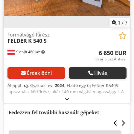
1
/
7
Formátvágó fűrész
FELDER
K 540 S
6 650 EUR
Kuchl
480 km
Fix ár plusz ÁFA-val
Érdeklődni
Hívás
Állapot:
új
, Gyártási év:
2024
, Eladó egy új Felder K540S
lapszabász körfűrész, akár 140 mm vágási magassággal. A
gép bemutatógépként szerepel bemutatótermünkben, így
újszerű állapotban van (teljes garanciával). Műszaki adatok:
- Vágásmagasság: 140 mm - Fűrészlap átmérője: 300-400
Fedezzen fel további használt gépeket
mm - Motor: 5,5 kW / 7,5 LE - X-Roll formátum-tolóasztal,
vágáshossz: 2800 mm - Párhuzamos vágásszélesség: 800
mm Djdpjy R N Apofx Aagokr - Kinyúló asztal: 1300 mm -