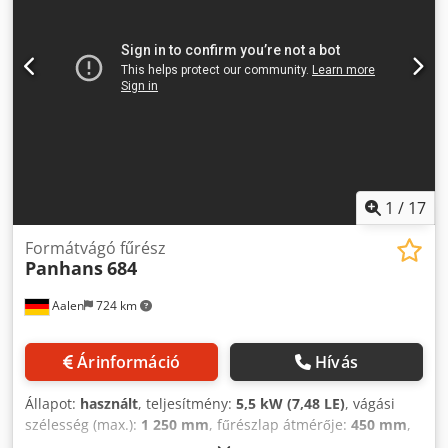
1
/
17
Formátvágó fűrész
Panhans
684
Aalen
724 km
Árinformáció
Hívás
Állapot:
használt
, teljesítmény:
5,5 kW (7,48 LE)
, vágási
szélesség (max.):
1 250 mm
, fűrészlap átmérője:
450 mm
,
fűrészlap dőlésszög állítás:
45 °
, fordulatszám (max.):
6 500