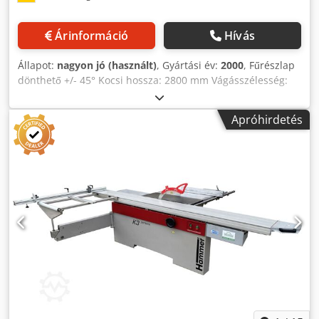
Árinformáció
Hívás
Állapot:
nagyon jó (használt)
, Gyártási év:
2000
, Fűrészlap
dönthető +/- 45° Kocsi hossza: 2800 mm Vágásszélesség:
1440 mm Motor teljesítménye: 7,5 kW Vágásmagasság: 150
mm Dkodpfxoxcg Hgs Aager Fűrészlap átmérője: 450 mm
Apróhirdetés
Gép súlya kb. 1200 kg Méretek (H-Sz-M): 3,2 x 3,4 x 1,7 m Ez
a formatizáló körfűrész nagyon jó állapotban van, azonnal
elérhető és a tulajdonosnál áram alatt kipróbálható.
LEÍRÁS: - Előkészítve elővágó egységhez - Formatizáló
körfűrész dönthető fűrészlappal és elővágó egységgel a
faalapú anyagok, bútorok, egyedi bútorok, ablakkeretek,
ajtók, lapok, műanyagok, kompozit anyagok, alumínium és
egyéb precíziós vágásához – CE szabvány.