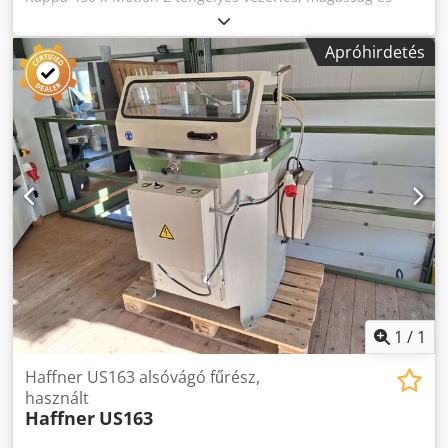
forgatás Műszaki adatok: - Vágáshossz: 2800 mm -
Vágásszélesség: 1300 mm - Vágásmagasság: 155 mm -
Apróhirdetés
Max. fűrészlap átmérő: 450 mm Dedjy Rp D Topfx Aagokr -
X-motion vezérlés - Fokozatos ütköző hosszkompenzációval
- Porelszívó csatlakozó: Ø 120 mm - Motor teljesítmény: 10
kW - Gyártási év: 2025 Duplex gérütköző
1
/
1
Haffner US163 alsóvágó fűrész,
használt
Haffner
US163