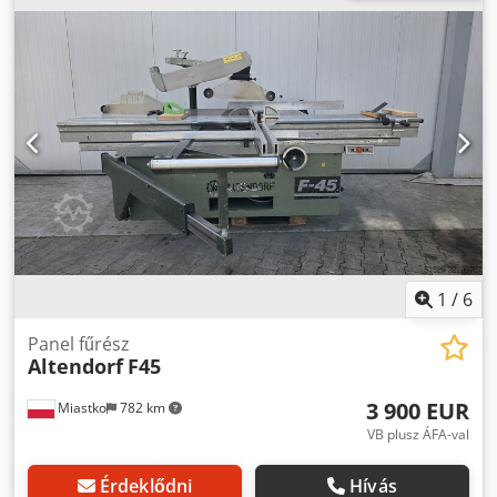
Dsdpfxszm Sq Es Aagskr Tömeg: 800 kg
1
/
6
Panel fűrész
Altendorf
F45
3 900 EUR
Miastko
782 km
VB plusz ÁFA-val
Érdeklődni
Hívás