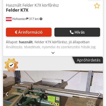
Használt Felder K7X körfűrész
Felder
K7X
Hofstetten
317 km
Árinformáció
Hívás
Állapot:
használt
, Felder K7X körfűrész, jó állapotban
Árváltozás, tévedések, nyomdai és szerkesztési hibák jog
fenntartva. Dksdpswzzicofx Aagjr
Apróhirdetés