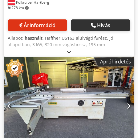
Pöllau bei Hartberg
278 km
Árinformáció
Hívás
Állapot:
használt
, Haffner US163 alulvágó fűrész, jó
állapotban, 3 kW, 320 mm vágáshossz, 195 mm
vágásmagasság, 2800 ford/perc Árváltoztatás jogát
fenntartjuk, a tévedés, nyomtatási és szerkesztési hibák
Apróhirdetés
lehetősége fenntartva. Dksdpfx Asx H Ufnjagsr