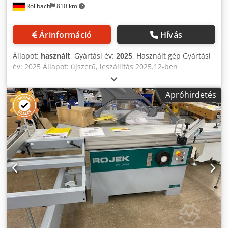
Röllbach
810 km
állapotban van, a szokásos, kora miatti kopásnyomokkal.
Kiválóan alkalmas professzionális használatra, és előzetes
egyeztetés alapján megtekinthető és kipróbálható. Szállítás
Árinformáció
Hívás
felár ellenében lehetséges! A gép értékesítése előtt
ellenőrzésre kerül. A használt gép korának figyelembe
Állapot:
használt
, Gyártási év:
2025
, Használt gép Gyártási
vétele mellett, a kereskedelmi célú vásárlók esetében a
év: 2025 Állapot: újszerű, leszállítás 2025.12-ben
garancia kizárásra kerül. A műszaki adatok és a
Felszereltség és műszaki adatok: • Masszív, erősen
felszereltség eltérhetnek. A tévedések, a köztes értékesítés
bordázott szürkeöntvény munkaasztal a maximális
és a változtatások jogát fenntartjuk. Minden adat
Apróhirdetés
stabilitásért és hosszú élettartamért • Robusztus,
tájékoztató jellegű.
hegesztett acélból készült alapváz – nagyfokú
csavarodásállóságot és rezgésmentes működést biztosít •
Precíziós, eloxált alumíniumból készült formátum tolószán
– könnyed futás a kiváló minőségű golyóscsapágyas
vezetőrendszernek köszönhetően • Keményfémből készült
vezetősínek – tartós pontosságot, minimális karbantartást
garantálnak • Dönthető szürkeöntvény fűrészegység kettős
szegmensvezetéssel – pontos nulla-pontos döntés a
legnagyobb vágási pontosságért Dksdpfx Aajzk N Txjgjr •
Masszív párhuzamütköző köracél vezetősínnel •
Áthelyezhető excenteres rögzítőszerkezettel felszerelve •
Integrált gérvágó szerkezet a tolószánon – gyors és precíz