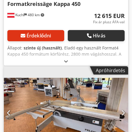
Formatkreissäge Kappa 450
12 615 EUR
Kuchl
480 km
Fix ár plusz ÁFA-val
Érdeklődni
Hívás
Állapot:
szinte új (használt)
, Eladó egy használt Format4
Kappa 450 formátum körfűrész, 2800 mm vágáshosszal. A
gép bemutatótermi kiállítógépünk, ezért újszerű
állapotban van. Műszaki adatok: - Vágáshossz: 2800 mm -
Apróhirdetés
Vágásszélesség: 800 mm - Vágásmagasság: 155 mm -
Maximális fűrészlap Ø: 450 mm - Elektromosan emelhető
és dönthető - Elszívó csatlakozás Ø 120 mm Dkjdpfsw Hd
Sqjx Aagsr - Motor teljesítménye: 7,5 kW / 10,2 LE - Gyártási
év: 2023 A gép A-5431 Kuchl telephelyen található és
nyitvatartási időben bármikor megtekinthető. Előzetes
értékesítés fenntartva! Információ: 06244-20299
Kapcsolódó kifejezések: fűrész, körfűrész, format körfűrész,
format Referenciaszám: R-A0117