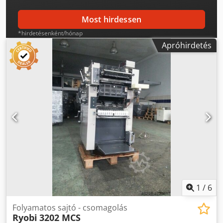
Most hirdessen
*hirdetésenként/hónap
Apróhirdetés
1
/
6
Folyamatos sajtó - csomagolás
Ryobi
3202 MCS