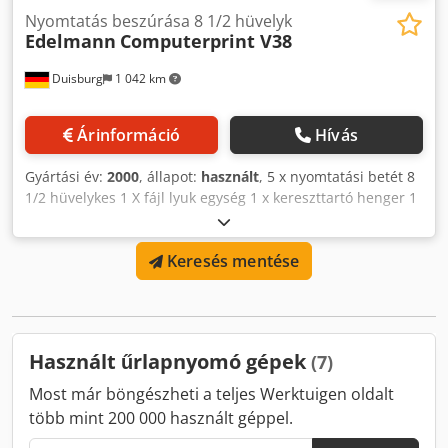
Nyomtatás beszúrása 8 1/2 hüvelyk
Edelmann
Computerprint V38
Duisburg
1 042 km
Árinformáció
Hívás
Gyártási év:
2000
, állapot:
használt
, 5 x nyomtatási betét 8
1/2 hüvelykes 1 X fájl lyuk egység 1 x kereszttartó henger 1
x fogaskerék sheeterhez 3 x fogaskerék mappahoz
Cedpfsdh Npqjx Ak Esha
Keresés mentése
Használt űrlapnyomó gépek
(7)
Most már böngészheti a teljes Werktuigen oldalt
több mint 200 000 használt géppel.