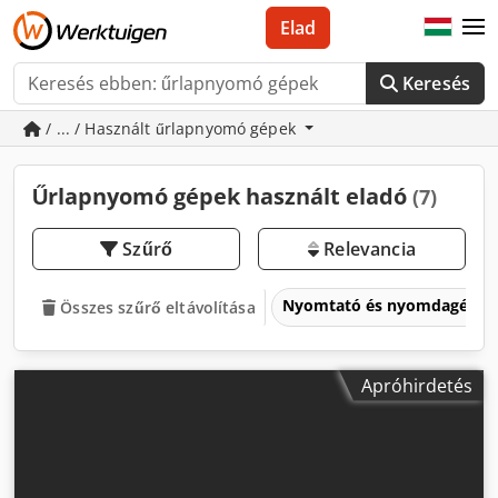
Elad
Keresés
/ ... / Használt űrlapnyomó gépek
Űrlapnyomó gépek használt eladó
(7)
Szűrő
Relevancia
Nyomtató és nyomdagépe
Összes szűrő eltávolítása
Apróhirdetés