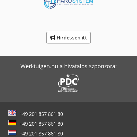
Man Tgl 10
Mercedes-Benz V
Sennebogen 818 E
Hirdessen itt
Tec Freetec
Tec Rotec
Werktuigen.hu a hivatalos szponzora:
Weinbrenner Tsv 6/3050
+49 201 857 861 80
+49 201 857 861 80
+49 201 857 861 80