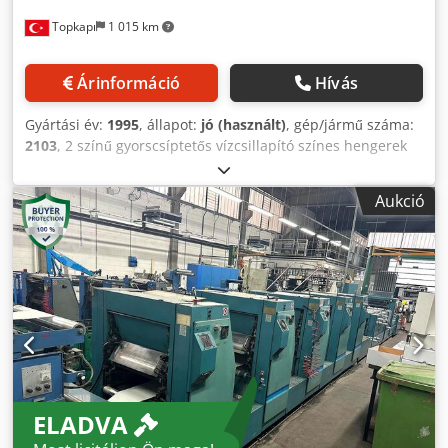
Topkapı
1 015 km
Árinformáció
Hívás
Gyártási év:
1995
, állapot:
jó (használt)
, gép/jármű száma:
2103
, 2 színű gyorscsíptetős vízcsillapító színes hengerek
Vízhengerek Cedpfx Aefuwmqek Esha
Aukció
ELADVA