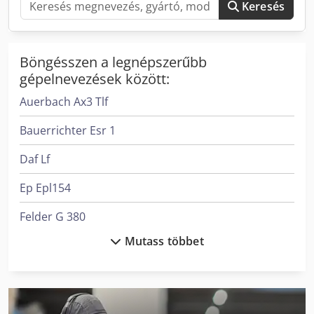
Keresés
Böngésszen a legnépszerűbb
gépelnevezések között:
Auerbach Ax3 Tlf
Bauerrichter Esr 1
Daf Lf
Ep Epl154
Felder G 380
Mutass többet
Felder G 480
Felder K 700 S
Felder Rl 140