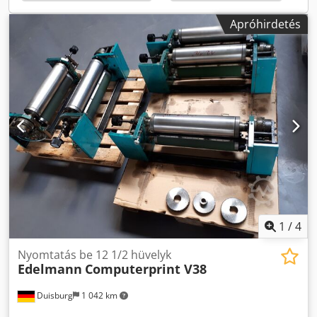
Apróhirdetés
1
/
4
Nyomtatás be 12 1/2 hüvelyk
Edelmann
Computerprint V38
Duisburg
1 042 km