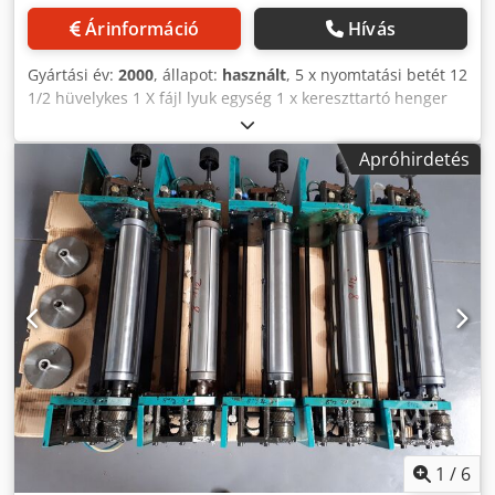
Árinformáció
Hívás
Gyártási év:
2000
, állapot:
használt
, 5 x nyomtatási betét 12
1/2 hüvelykes 1 X fájl lyuk egység 1 x kereszttartó henger
Csdjdh Np Sjpfx Ak Ejha
Apróhirdetés
1
/
6