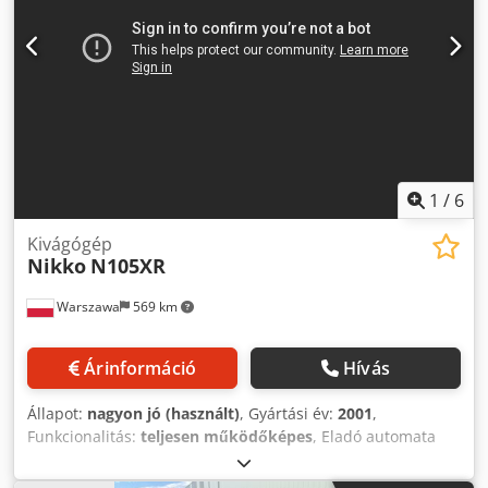
1
/
6
Kivágógép
Nikko
N105XR
Warszawa
569 km
Árinformáció
Hívás
Állapot:
nagyon jó (használt)
, Gyártási év:
2001
,
Funkcionalitás:
teljesen működőképes
, Eladó automata
stancológép, Nikko N105XR. Masszív, japán kivitel, ideális
hullámkarton és tömör karton csomagolások gyártásával