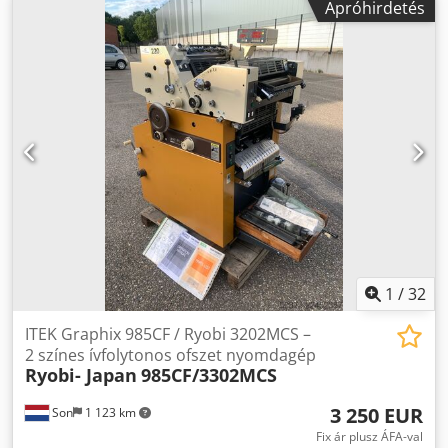
Apróhirdetés
foglalkozó üzemek számára. Főbb jellemzők: - Automata
stancológép dobozgyártáshoz - Felhasználás: csomagolás
és karton elemek kivágása - Hullámkartonhoz és tömör
kartonhoz is alkalmas - Nehéz, ipari szerkezet – magas
megbízhatóság - Bevált technológia a neves Nikko gyártótól
Gép adatok: Gyártó: NIKKO MFG. CO., LTD. (Japán) Típus:
N105XR Chjdpfx Akoyk Dmze Eoa Gyártási év: 2001 Típus:
Dobozgyártó gép / Automata stancolás A gép azonnal
elérhető. További információ és műszaki dokumentáció
kérésre.
1
/
32
ITEK Graphix 985CF / Ryobi 3202MCS –
2 színes ívfolytonos ofszet nyomdagép
Ryobi- Japan
985CF/3302MCS
3 250 EUR
Son
1 123 km
Fix ár plusz ÁFA-val