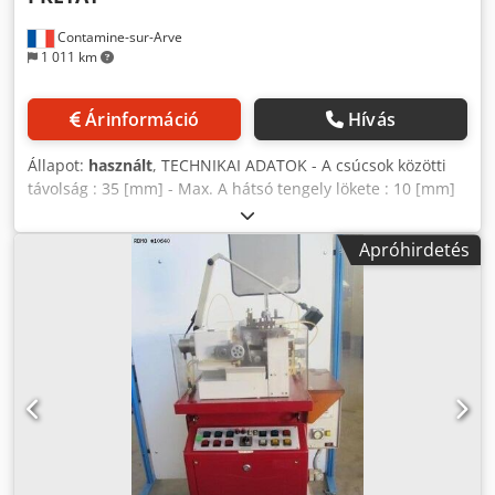
Contamine-sur-Arve
1 011 km
Árinformáció
Hívás
Állapot:
használt
, TECHNIKAI ADATOK - A csúcsok közötti
távolság : 35 [mm] - Max. A hátsó tengely lökete : 10 [mm]
Csdpfx Afouhbqijpjha - Max. Faroktámasz mozgása : 10
[mm] - Max. Y tengely maximális lökete : 5 [mm]
Apróhirdetés