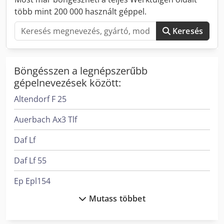
több mint 200 000 használt géppel.
Keresés
Böngésszen a legnépszerűbb
gépelnevezések között:
Altendorf F 25
Auerbach Ax3 Tlf
Daf Lf
Daf Lf 55
Ep Epl154
Mutass többet
Felder G 380
Felder G 480