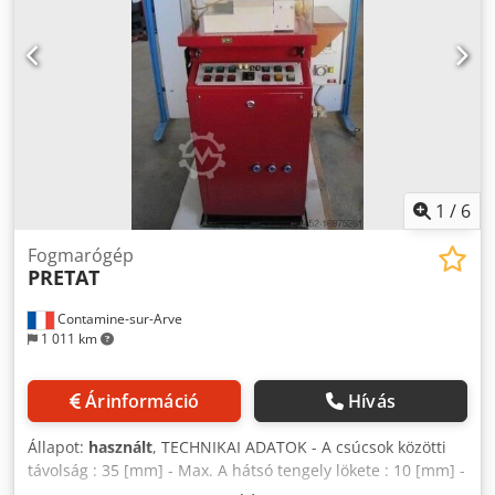
1
/
6
Fogmarógép
PRETAT
Contamine-sur-Arve
1 011 km
Árinformáció
Hívás
Állapot:
használt
, TECHNIKAI ADATOK - A csúcsok közötti
távolság : 35 [mm] - Max. A hátsó tengely lökete : 10 [mm] -
Max. Faroktámasz mozgása : 10 [mm] Chodeuhbp Sopfx