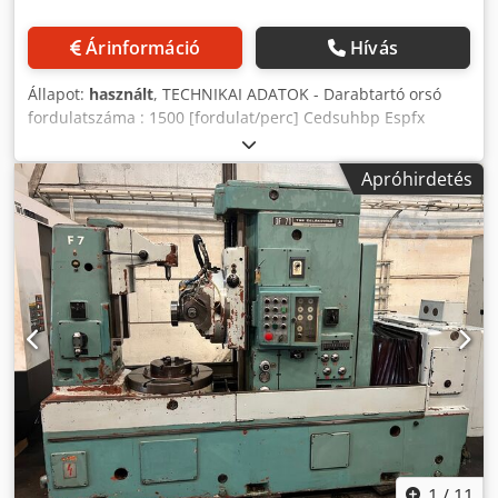
Árinformáció
Hívás
Állapot:
használt
, TECHNIKAI ADATOK - Darabtartó orsó
fordulatszáma : 1500 [fordulat/perc] Cedsuhbp Espfx
Afpeha - Szerszámtartó orsófordulatszám : 3000
[fordulat/perc] - Darab max. Ø : 50 [mm] - Méretek : 2820 x
Apróhirdetés
2400 x 2500 [mm] - Súly : 4200 [kg] KELLÉKEK - CN
SIEMENS 840D - STAUBLI 6 tengelyes TX60 robot CS8C
vezérléssel - Gereblyéző berendezés
1
/
11