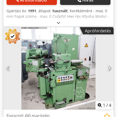
csúszó, L és O-tengely = maróorsó, C-tengely =
munkadaraborsó forgása. Kézi vezérlés: Szerszámcsúszó
Gyártási év:
1991
, állapot:
használt
, Kerékátmérő - max. 0
forgótányér (B és E tengely), függőleges beállítás (V és Y
mm Fogak száma - max. 0 Csdpfst Hwv Hjx Afpoha Modul -
tengely), szerszámfej dőlésszöge (A és D tengely),
max. Modul - min. Teljes teljesítményigény kW A gép
egyenként (A és D-tengely) egyenként ROD digitális
tömege kb. t Helyigény kb. m CNC-vezérelt szinkronizált
kijelzővel a vezérlésben. " Hidraulikusan működtetett
Apróhirdetés
gyűrűsmarógép ideális szinkronizált gyűrűkhöz, BWO Strg
munkadarab-feszítő eszközzel együtt egy rakodási
785 H
automatizálás munkadarab-előtoló/szállítószalag és
elfordítható rakodó segítségével valamint a munkadarab
légrendszeres vezérlésével. " Hűtőberendezés
forgácsszállítóval, hangszigetelt házzal, központi kenés,
beépített hidraulikarendszer, pneumatikusan vezérelt
biztonsági ajtók, sorjázó berendezés, stb. A gép a marás
elvén működik, elektronikusan szinkronizált szerszám- és
munkadarabtengelyekkel. szerszám- és
munkadarabtengelyek egyenes tetőformák szimmetrikus
és aszimmetrikus megmunkálásához. szimmetrikusan és
aszimmetrikusan. Magas termelékenység jellemzi és
pontosság. Chsdst Hwyljpfx Afpea Állapota : jó vagy nagyon
1
/
4
jó - hamarosan bemutatóra kész, áram alatt. Szállítás :
raktárról - ahogy látható Fizetés : szigorúan nettó - a
Fogazott élű marógép