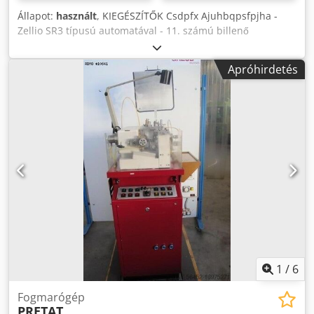
Állapot:
használt
, KIEGÉSZÍTŐK Csdpfx Ajuhbqpsfpjha -
Zellio SR3 típusú automatával - 11. számú billenő
rakodótároló és vibrátor - Egységek Átmérő 2,50-12,5 [mm]
- Hossz 0,30-30 [mm]
Apróhirdetés
1
/
6
Fogmarógép
PRETAT