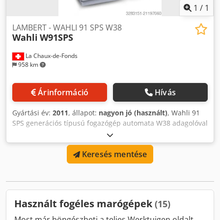
1
/
1
LAMBERT - WAHLI 91 SPS W38
Wahli
W91SPS
La Chaux-de-Fonds
958 km
Árinformáció
Hívás
Gyártási év:
2011
, állapot:
nagyon jó (használt)
, Wahli 91
SPS generációs típusú fogazógép automata W38 adagolóval
Cjdpfxeyh Rkfe Afpjha
Keresés mentése
Használt fogéles marógépek
(15)
Most már böngészheti a teljes Werktuigen oldalt