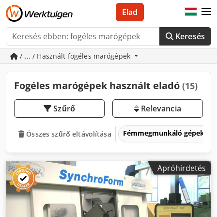
Elad
Keresés
/ ... / Használt fogéles marógépek
Fogéles marógépek használt eladó
(15)
Szűrő
Relevancia
Fémmegmunkáló gépek és 
Összes szűrő eltávolítása
Apróhirdetés