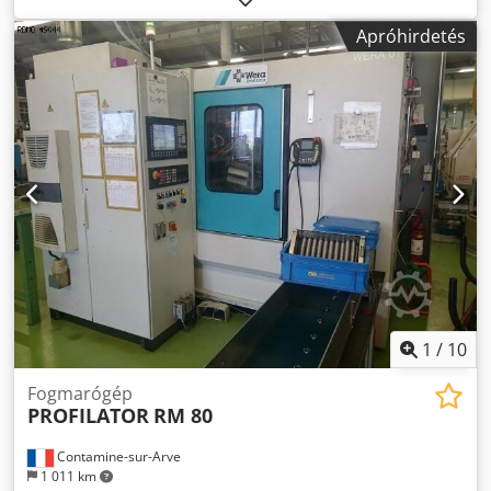
Afpsa - Max. Y tengely maximális lökete : 5 [mm]
Apróhirdetés
1
/
10
Fogmarógép
PROFILATOR
RM 80
Contamine-sur-Arve
1 011 km