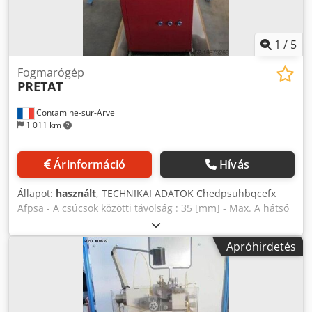
1
/
5
Fogmarógép
PRETAT
Contamine-sur-Arve
1 011 km
Árinformáció
Hívás
Állapot:
használt
, TECHNIKAI ADATOK Chedpsuhbqcefx
Afpsa - A csúcsok közötti távolság : 35 [mm] - Max. A hátsó
tengely lökete : 10 [mm] - Max. Faroktámasz mozgása : 10
[mm] - Max. Y tengely maximális lökete : 5 [mm]
Apróhirdetés