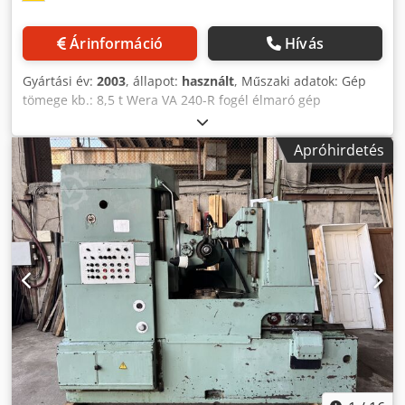
raktáron, amelyek közül választhat. választék. Kérjük,
érdeklődjön nálunk.
Árinformáció
Hívás
Gyártási év:
2003
, állapot:
használt
, Műszaki adatok: Gép
tömege kb.: 8,5 t Wera VA 240-R fogél élmaró gép
Felhasználás: szinkron fogazás gyártása, szinkron fogazás
letörése és sorja eltávolítása Be- és kivezető szalag Gyártási
Apróhirdetés
év: 2003 Vezérlő: 840 D PL Chjdjzbbx Aepfx Afpoa Méretek
be- és kivezető szalaggal együtt: 4,8m x 2,4m x 2,4m