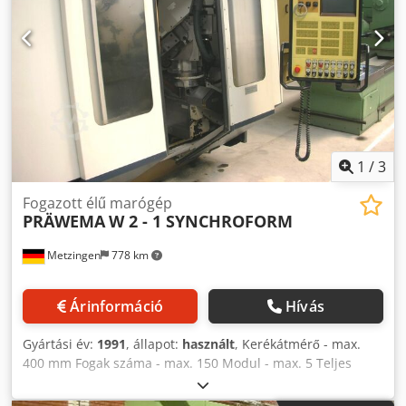
1
/
3
Fogazott élű marógép
PRÄWEMA
W 2 - 1 SYNCHROFORM
Metzingen
778 km
Árinformáció
Hívás
Gyártási év:
1991
, állapot:
használt
, Kerékátmérő - max.
400 mm Fogak száma - max. 150 Modul - max. 5 Teljes
teljesítményigény 16 kW A gép súlya kb. 10 tonna P R E W E
M A CNC fogaskerékmaró gép folyamatos fogazási