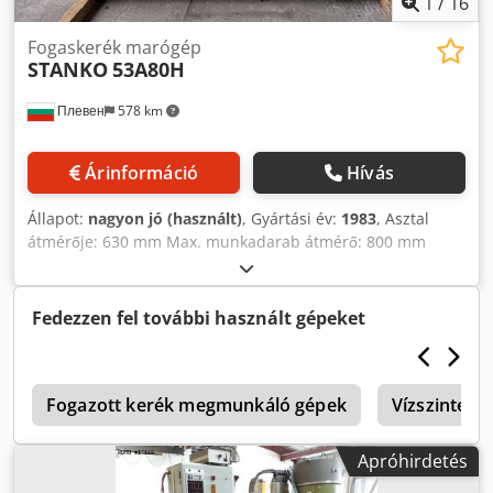
1
/
16
Fogaskerék marógép
STANKO
53A80H
Плевен
578 km
Árinformáció
Hívás
Állapot:
nagyon jó (használt)
, Gyártási év:
1983
, Asztal
átmérője: 630 mm Max. munkadarab átmérő: 800 mm
Maximális modul: 10 Csdpfxszbhytj Afpsha Cserélhető
fogaskerekekkel és tüskékkel felszerelve
Fedezzen fel további használt gépeket
2
Fogazott kerék megmunkáló gépek
Vízszintes 
Apróhirdetés