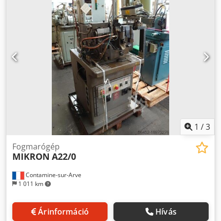
1
/
3
Fogmarógép
MIKRON
A22/0
Contamine-sur-Arve
1 011 km
Árinformáció
Hívás