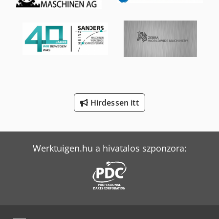
Merlo Tf 33.7-115
Mitsubishi Fb
Tec Freetec
Tec Rotec
Volvo Fh 400
Hirdessen itt
Volvo Fm 300
Weinbrenner Tsv 6/3050
Werktuigen.hu a hivatalos szponzora: