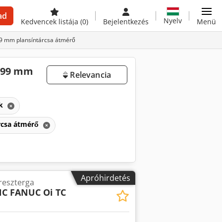
ad
Nyelv
Kedvencek listája
(0)
Bejelentkezés
Menü
99 mm plansíntárcsa átmérő
1499 mm
Relevancia
ek
árcsa átmérő
Apróhirdetés
reszterga
NC FANUC Oi TC