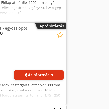
 Előlap átmérője: 1200 mm Lengő
eljes teljesítményigény: 50 kW A gép
etvv Sqeaisrf
Apróhirdetés
a - egyoszlopos
00
Árinformáció
2013 Max. esztergálási átmérő: 1300 mm
00 mm Megmunkálási hossz: 1050 mm
8 Fordulatszám-tartomány: 4,75 - 250
asznált állapotban van, és előzetes
elújítás: 2013 Pontossági osztály: IT7