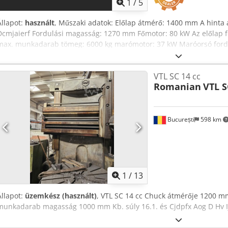
1
/
5
Állapot:
használt
, Műszaki adatok: Előlap átmérő: 1400 mm A hinta
Dcmjaierf Fordulási magasság: 1270 mm Főmotor: 80 kW Az előlap fo
max. munkadarab tömeg: 6000 kg marómotor: 37 kW Maróorsó fordu
ford./perc Maróorsó kúpos: ISO 50 Keresztrúd állítás - függőleges
méretei: 240 x 240 mm Nyomólöket - max.: 1250 mm Gép súlya kb.: 5
VTL SC 14 cc
kVA Helyigény kb.: 11 x 5 x 6,4 m A gyártó által 2008-ban felújított
Romanian
VTL S
D-vel automatikus 72 utas szerszámváltó C-tengely hajtású szersz
CAPTO rögzítéssel hűtőfolyadék rendszer és forgácsszállító *
București
598 km
1
/
13
Állapot:
üzemkész (használt)
, VTL SC 14 cc Chuck átmérője 1200 
munkadarab magasság 1000 mm Kb. súly 16.1. és Cjdpfx Aog D Hv Ij