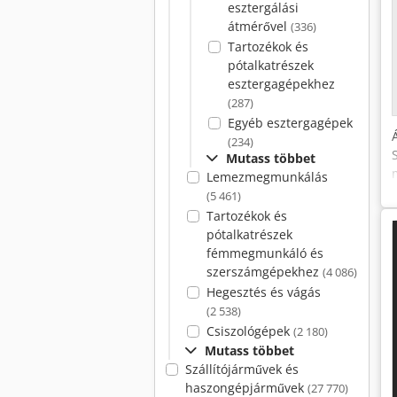
esztergálási
átmérővel
(336)
Tartozékok és
pótalkatrészek
esztergagépekhez
(287)
Egyéb esztergagépek
(234)
Mutass többet
Lemezmegmunkálás
(5 461)
Tartozékok és
pótalkatrészek
fémmegmunkáló és
szerszámgépekhez
(4 086)
Hegesztés és vágás
(2 538)
Csiszológépek
(2 180)
Mutass többet
Szállítójárművek és
haszongépjárművek
(27 770)