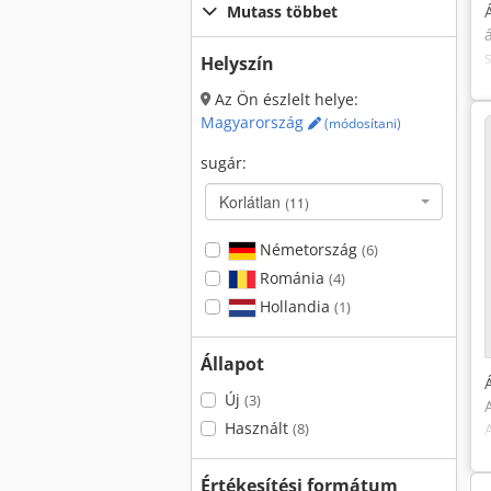
Mutass többet
Helyszín
Az Ön észlelt helye:
Magyarország
(módosítani)
sugár:
Korlátlan
(11)
Németország
(6)
Románia
(4)
Hollandia
(1)
Állapot
Új
(3)
Használt
(8)
Értékesítési formátum