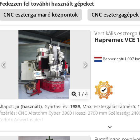
Műszaki jellemzők - 4-szeres billenő fej Crjdjxmk E Uopfx Aaisf Tar
Fedezzen fel további használt gépeket
befogókészülékek csak akkor képezik a szállítás részét, ha ez a kieg
CNC eszterga-maró központok
CNC esztergagépek 
tüntetve. A műszaki adatok és információk változtatásának, hibáinak
jogát fenntartjuk!
Vertikális eszterg
Hapremec
VCE 1
Babberich
1 097 k
1
/
4
Állapot:
jó (használt)
, Gyártási év:
1989
, Max. esztergálási átmérő:
Vezérlés: CNC Altstohm Cyber 3000 Hossz: 2700 mm Szélesség: 24
Cedpfx Aowvrtusaierf
Függőleges revolve