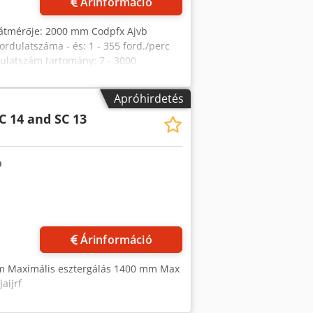
Árinformáció
 átmérője: 2000 mm Codpfx Ajvb
rdulatszáma - és: 1 - 355 ford./perc
latszám tartomány: 7 - 3000
: 800 (8 x 100 mm) mm A nyomószár
0 tonna Teljes teljesítményigény: 133
Apróhirdetés
 és korszerűsített gép CNC SIEMENS 840
C 14 and SC 13
ámok Szög és egyenes szerszámtartók
Árinformáció
mm Maximális esztergálás 1400 mm Max
aijrf