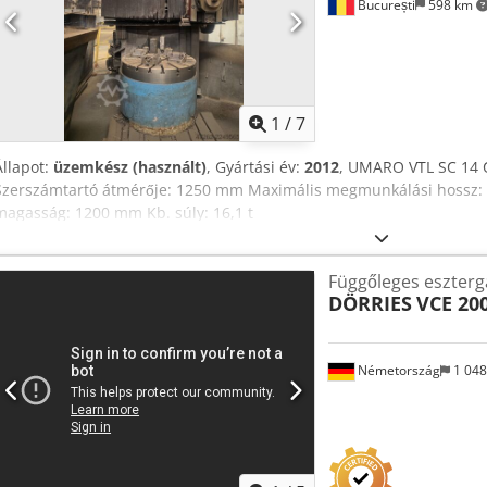
București
598 km
1
/
7
Állapot:
üzemkész (használt)
, Gyártási év:
2012
, UMARO VTL SC 14 
Szerszámtartó átmérője: 1250 mm Maximális megmunkálási hossz
magasság: 1200 mm Kb. súly: 16,1 t
Függőleges eszterg
DÖRRIES
VCE 20
Németország
1 04