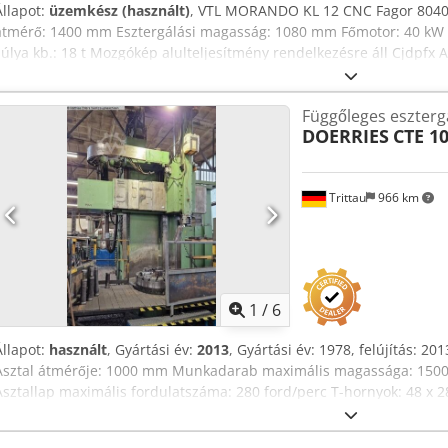
Állapot:
üzemkész (használt)
, VTL MORANDO KL 12 CNC Fagor 8040
átmérő: 1400 mm Esztergálási magasság: 1080 mm Főmotor: 40 kW T
súlya kb.: 18 t Mozgókép alulteljesítmény rendelkezésre áll Cjdpfx A
Függőleges eszterg
DOERRIES
CTE 1
Trittau
966 km
1
/
6
Állapot:
használt
, Gyártási év:
2013
, Gyártási év: 1978, felújítás: 
Asztal átmérője: 1000 mm Munkadarab maximális magassága: 15
Asztallap maximális fordulatszáma: 280 ford/perc T-hornyok: 48 x 2
ford/perc Gyorsjárat: 6000 mm/perc A gép véleményünk szerint jó h
egyeztetés után feszültség alatt megtekinthető. Gyártási év: 1978 / F