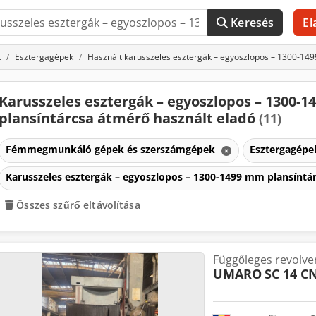
Keresés
El
k
Esztergagépek
Használt karusszeles esztergák – egyoszlopos – 1300-14
Karusszeles esztergák – egyoszlopos – 1300-
plansíntárcsa átmérő használt eladó
(11)
Fémmegmunkáló gépek és szerszámgépek
Esztergagép
Karusszeles esztergák – egyoszlopos – 1300-1499 mm plansínt
Összes szűrő eltávolítása
Függőleges revolve
UMARO
SC 14 C