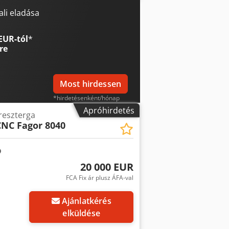
li eladása
EUR-tól
*
re
Most hirdessen
*hirdetésenként/hónap
Apróhirdetés
reszterga
CNC Fagor 8040
20 000 EUR
FCA Fix ár plusz ÁFA-val
Ajánlatkérés
elküldése