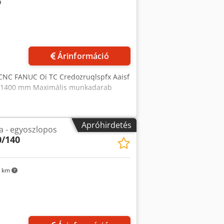
Árinformáció
CNC FANUC Oi TC Credozruqlspfx Aaisf
: 1400 mm Maximális munkadarab
Apróhirdetés
a - egyoszlopos
0/140
8 km