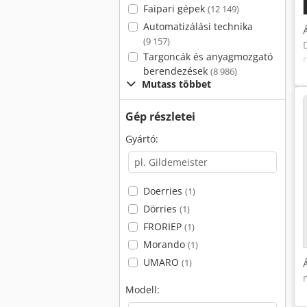
Faipari gépek
(12 149)
Automatizálási technika
(9 157)
Targoncák és anyagmozgató
berendezések
(8 986)
Mutass többet
Gép részletei
Gyártó:
Doerries
(1)
Dörries
(1)
FRORIEP
(1)
Morando
(1)
UMARO
(1)
Modell: