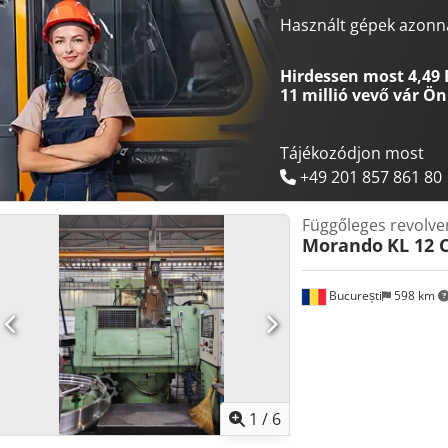
Használt gépek azonna
Hirdessen most 4,49 
11 millió vevő
vár Ön
Tájékozódjon most
+49 201 857 861 80
Függőleges revolve
Morando
KL 12 
București
598 km
1
/
6