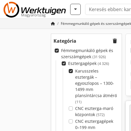
Magyarország
Fémmegmunkáló gépek és szerszámgépe
Kategória
Fémmegmunkáló gépek és
szerszámgépek
(31 926)
Esztergagépek
(4 326)
Karusszeles
esztergák –
egyoszlopos – 1300-
1499 mm
plansíntárcsa átmérő
(11)
CNC eszterga-maró
központok
(572)
CNC esztergagépek
0–199 mm