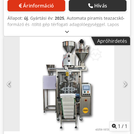
a szokásos használt áraknál. Csak kérdezzen, és mondja el
Árinformáció
Hívás
nekünk csomagolási feladatát. - Általában 30-50 féle új gép
azonnal raktárról elérhető. Ezen túlmenően nagyon rövid,
Állapot:
új
, Gyártási év:
2025
, Automata piramis teazacskó-
körülbelül 3 hetes szállítási időnk van az ügyfelek
formázó és -töltő gép térfogati adagolóegységgel. Lapos
specifikációi szerint gyártott gépekre. - Minden gép teljes
teafilterekhez is alkalmas. Zsákképzési módszer:
garanciával elérhető.
ultrahangos hegesztés. A címkét és a cérnát már be kell
Apróhirdetés
építeni a fóliába. - Műszaki adatok: max. gépi ciklusszám
alapjáraton: 50 ciklus percenként; Adagolási térfogat: 5-40
cm³; Teászacskó űrtartalma: 1,5-10g; Teászacskó méretei:
Piramis tasakok: 50 / 60 / 70 / 80 mm; Lapos táska LxW:
50x50 / 60 × 58 / 70 × 65 / 80 × 72 mm; A zacskó anyagának
tekercsszélessége: 120 / 140 / 160 / 180 mm; megfelelő
táska anyaga: P.E.T / nem szőtt szövet / nylon szövet;
Tápellátás: 220V, 50/60Hz; Teljesítményfelvétel: 1,2 kW;
szükséges sűrített levegő: 0,6 MPa; Sűrített levegő
fogyasztás: 100l/perc; A gép méretei HxSzxM:
924x1130x2100mm; Súly: 420 kg. Felhívjuk figyelmét, hogy
új áraink gyakran alacsonyabbak a szokásos használt
áraknál. Csak kérdezzen, és mondja el nekünk csomagolási
feladatát. - Általában 30-50 féle új gép azonnal raktárról
1
/
1
elérhető. Ezen túlmenően nagyon rövid, körülbelül 3 hetes