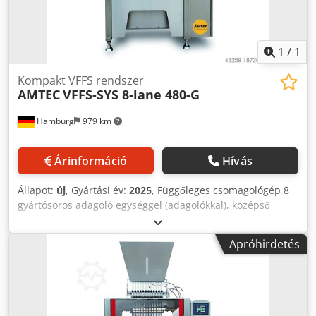
azonnal raktárról elérhető. Ezen túlmenően nagyon rövid,
körülbelül 3 hetes szállítási időnk van az ügyfelek
specifikációi szerint gyártott gépekre. - Minden gép teljes
garanciával elérhető.
1
/
1
Kompakt VFFS rendszer
AMTEC
VFFS-SYS 8-lane 480-G
Hamburg
979 km
Árinformáció
Hívás
Állapot:
új
, Gyártási év:
2025
, Függőleges csomagológép 8
gyártósoros adagoló egységgel (adagolókkal), középső
hátsó varrással (alternatíva: 3- vagy 4-oldalas hegesztéssel
- felár ellenében) granulátum (cukor, só, stb.)
Apróhirdetés
csomagolására szolgáló "stick pack" gyártásához. PLC és
színes érintőképernyő az OMRON-tól, öndiagnózis.
Pneumatikus alkatrészek az AIRTAC-tól, hőmérséklet PID az
OMRON-tól, elektronikai alkatrészek a SCHNEIDER-től és az
OMRON-tól. Fóliahajtás, AB konverter vezérlés,