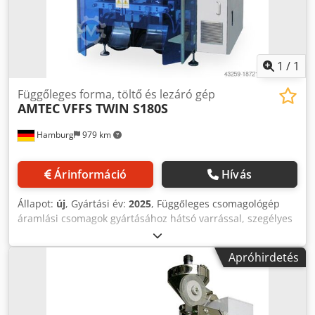
Mérőtartály térfogata: 3L; A termékkel érintkező alkatrészek
AISI304-ből készülnek. Új és garanciális. Azonnal elérhető
Reinbektől.
1
/
1
Függőleges forma, töltő és lezáró gép
AMTEC
VFFS TWIN S180S
Hamburg
979 km
Árinformáció
Hívás
Állapot:
új
, Gyártási év:
2025
, Függőleges csomagológép
áramlási csomagok gyártásához hátsó varrással, szegélyes
állótasakokkal (rögzítőszerszám szükséges), VAGY gúla
alakú tasakokhoz (speciális tömítőegység szükséges).
Apróhirdetés
Kettős változat a gyorsabb kimenet érdekében 2 teljes
gyártósoron keresztül egy gépben. Felszereltség:
érintőképernyő; PLC; Fényképérzékelő (nyomtatási jel
észlelése) a lezáráshoz/vágási pozícióhoz; szervovezérelt