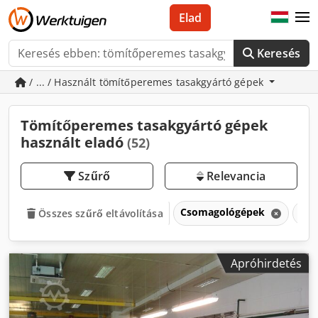
Elad
Keresés
/ ... / Használt tömítőperemes tasakgyártó gépek
Tömítőperemes tasakgyártó gépek
használt eladó
(52)
Szűrő
Relevancia
Csomagológépek
Töm
Összes szűrő eltávolítása
Apróhirdetés