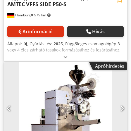
AMTEC
VFFS SIDE P50-S
Hamburg
979 km
Árinformáció
Hívás
Állapot:
új
, Gyártási év:
2025
, Függőleges csomagológép 3
vagy 4 éles zárható tasakok formázásához és lezárásához.
Felszereltség: érintőképernyő; PLC; Fényképérzékelő
(nyomtatási jel észlelése) a lezáráshoz/vágási pozícióhoz;
Apróhirdetés
pneumatikus tömítőegység a végső tömítéshez;
Szervomotor filmlehúzáshoz; Szalagnyomtató a
tételszámhoz, dátumhoz, lejárati dátumhoz. - VFFS
gépspecifikáció: max. gépi ciklusszám alapjáraton: 50
ciklus/perc; A táska mérete: L(40-330)xSz(70-210)mm,
(hosszabb táskák esetén kettős filmlehúzás lehetséges);
megfelelő fóliaszélesség: 140-420 mm; A termékkel
érintkező alkatrészek a következőkből készülnek: AISI 304
(opcionálisan AISI 316 felár ellenében); Tápellátás: 220V,
50/60Hz; Teljesítményfelvétel: 3,5 kW; szükséges sűrített
levegő: 0,2-0,8 MPa; Sűrített levegő fogyasztás: 0,6 m³/perc;