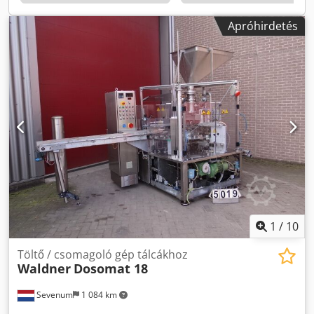
automatikus toló és forgó kés a film kézi feltekerése a
vödör kézi eltávolítása
Apróhirdetés
1
/
10
Töltő / csomagoló gép tálcákhoz
Waldner
Dosomat 18
Sevenum
1 084 km