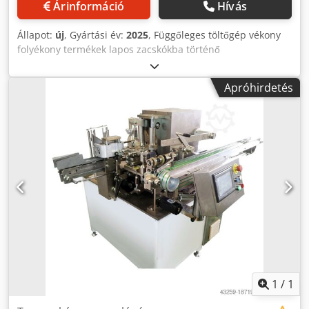
Árinformáció
Hívás
Állapot:
új
, Gyártási év:
2025
, Függőleges töltőgép vékony
folyékony termékek lapos zacskókba történő
csomagolására, beleértve a folyadékadagoló berendezést
is. Alkalmas 10-50 ml térfogatú, fokozatmentes
Apróhirdetés
zacskóhossz-állítással. - Műszaki adatok: max. gépi
ciklusszám alapjáraton: 200 ciklus/perc; Pontosság:
terméktől függően; max. fóliaszélesség: 30-80mm; Táska
mérete: max. L50-110xW30-80mm; nincs szükség sűrített
levegőre; Teljesítmény: 220V, 1,7kW; Rozsdamentes acél
kivitel (ház: SS201, érintkezők: SS304); A gép méretei:
L790xW600xH1780 mm; Súly: 400 kg; alkalmas laminált
kompozit fóliákhoz, mint például BOPP/PE fóliák stb.
Crodpfxsv Nmy Ds Aikef A gép/rendszer más változatban is
elérhető különböző csomagolási méretekhez és
csomagolási sebességekhez. Felhívjuk figyelmét, hogy új
áraink gyakran alacsonyabbak a szokásos használt áraknál.
Csak kérdezzen, és mondja el nekünk csomagolási
feladatát. - Általában 30-50 féle új gép azonnal raktárról
1
/
1
elérhető. Ezen túlmenően nagyon rövid, körülbelül 3 hetes