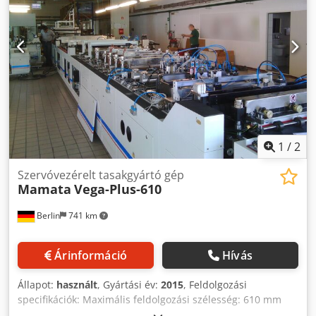
1
/
2
Szervóvezérelt tasakgyártó gép
Mamata
Vega-Plus-610
Berlin
741 km
Árinformáció
Hívás
Állapot:
használt
, Gyártási év:
2015
, Feldolgozási
specifikációk: Maximális feldolgozási szélesség: 610 mm
Minimális feldolgozási szélesség: 210 mm Maximális húzás