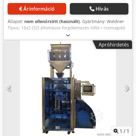
Árinformáció
Hívás
Állapot:
nem ellenőrzött (használt)
, Gyártmány: Waldner
Típus: 16x2 (32) állomásos forgólemezes töltő / csomagoló
gép Modell: Dosomat 18 Váz: rozsdamentes acél / fogantyú
Méretek: H x Sz x M = 4050 x 2 000 x 2100 mm Irány:
Apróhirdetés
óramutató járásával megegyezően Kapacitás: 105 x 80 mm
L x Sz x 25/35/55 mm Magasságú műanyag tartályok
Tápellátás: 380 Volt - 50 Hz - 8,55 kW Légnyomás:> 5 bar
Megjegyzés: műszakilag jó elektromos jó, javasoljuk a gép
pneumatikus részének megújítását Credpfx Aijfz Dvkokof
1
/
1