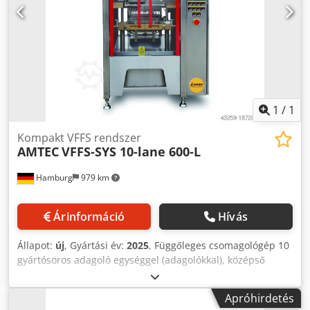
1
/
1
Kompakt VFFS rendszer
AMTEC
VFFS-SYS 10-lane 600-L
Hamburg
979 km
Árinformáció
Hívás
Állapot:
új
, Gyártási év:
2025
, Függőleges csomagológép 10
gyártósoros adagoló egységgel (adagolókkal), középső
hátsó varrással (alternatíva: 3- vagy 4-oldalas hegesztéssel
- felár ellenében) normál folyadékok (víz, ecet stb.)
Apróhirdetés
csomagolására szolgáló "stick pack" gyártásához. PLC és