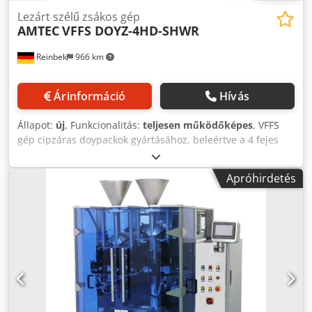
Lezárt szélű zsákos gép
AMTEC
VFFS DOYZ-4HD-SHWR
Reinbek
966 km
Árinformáció
Hívás
Állapot:
új
, Funkcionalitás:
teljesen működőképes
, VFFS
gép cipzáras doypackok gyártásához, beleértve a 4 fejes
lineáris skálát. Felszereltség: érintőképernyő, PLC,
fotóérzékelő (nyomtatási jel észlelése) a tömítéshez/vágási
Apróhirdetés
pozícióhoz, pneumatikus tömítőegység a végső tömítéshez,
szervomotor a film eltávolításához, szalagos nyomtató a
tételszámhoz, dátumhoz, szavatossági dátumhoz. A VFFS
gép specifikációi: Max. gép ciklusszáma üresjáratban: 35
ciklus/perc; 2 formakészlet zsákmérethez: ~L 210mm &
300mm, ~W(70-300)mm; Megfelelő fóliaszélesség: 280-720
mm; Crodpfsv Hpfkjx Aiksf A termékkel érintkező
alkatrészek AISI304-ből készülnek. Mérőegység
specifikációi: 4 mérőfej; Súlytartomány: 50-2000g;