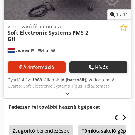
1
/
11
Vödörzáró félautomata
Soft Electronic Systems
PMS 2
GH
Sevenum
1 084 km
Árinformáció
Hívás
Gyártási év:
1988
, állapot:
jó (használt)
, Vödör tömítő
Gyártó: Soft Electronic Systems Típus: Félautomata
vödörzárógép Modell: PMS 2 GH Kapacitás: Akár 300 vödör
óránként Keret: rozsdamentes acél Tartomány: vödrök D =
300 mm-ig Méretek: H x SZ x K = 1 000 x 900 x 1 000 mm
Fedezzen fel további használt gépeket
Súly: 150 kg Tápegység: 380 Volt - 50 Hz - 1,5 kW Comp.
Levegő: > 5,5 Bar Jellemzők: a vödör kézi pozicionálása
Crjdpfx Asigyp Hsikjf automatikus lezárási folyamat
(állítható idő) automatikus csúszó vágószerkezet felé
Zsugorító berendezések
Tömlőtasakoló gépek