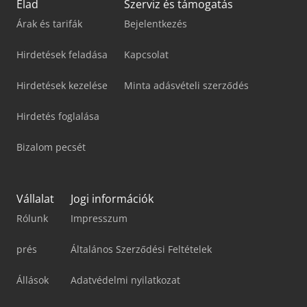
Elad
Szerviz és támogatás
Árak és tarifák
Bejelentkezés
Hirdetések feladása
Kapcsolat
Hirdetések kezelése
Minta adásvételi szerződés
Hirdetés foglalása
Bizalom pecsét
Vállalat
Jogi információk
Rólunk
Impresszum
prés
Általános Szerződési Feltételek
Állások
Adatvédelmi nyilatkozat