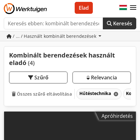
Elad
Keresés
/ ... / Használt kombinált berendezések
Kombinált berendezések használt
eladó
(4)
Szűrő
Relevancia
Hűtéstechnika
Kombi
Összes szűrő eltávolítása
Apróhirdetés