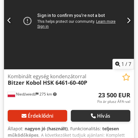
1
/
7
Kombinált egység kondenzátorral
Bitzer Kobol
HSK 6461-60-40P
23 500 EUR
Niedźwiedź
275 km
Fix ár plusz ÁFA-val
Érdeklődni
Hívás
Állapot:
nagyon jó (használt)
, Funkcionalitás:
teljesen
működőképes
, A következőket tudjuk ajánlani: Komplett