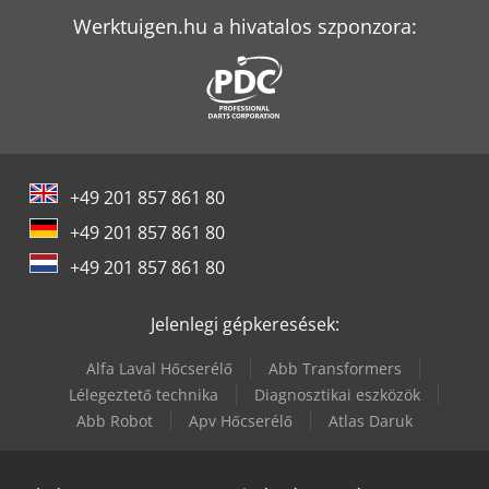
Werktuigen.hu a hivatalos szponzora:
Scherer Feinbau Vdz 220 / Ds
Schwarzmüller M
Sennebogen 818 E
Tec Freetec
+49 201 857 861 80
Tec Rotec
+49 201 857 861 80
Vw T 5
+49 201 857 861 80
Weinbrenner Tsv 6/3050
Jelenlegi gépkeresések:
Alfa Laval Hőcserélő
Abb Transformers
Lélegeztető technika
Diagnosztikai eszközök
Abb Robot
Apv Hőcserélő
Atlas Daruk