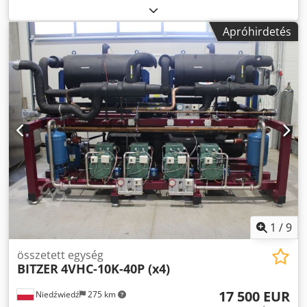
ipari hűtőegység Kompresszor állvány + Eredeti
kondenzátor Kompresszor állvány: Gyártó: Berling Bitzer
Apróhirdetés
kompresszorokkal Kompresszorok Modell 3x HSK 6461-60-
40P Térfogat [m3/h] 3 x 165 R404A hűtőteljesítmény: 343
kW -5°C/40°C R404A, 280 kW -10°C/40°C R404A Évjárat:
2010 Az állványhoz Eredeti is mellékelve: - Freon vevő -
Vezérlődoboz - Guntner olajpárologtatók ----- 1x eredeti
kondenzátor:: Gyártó: Kobol (Spanyolország) Típus: CSH-
1209H AL 1C Hűtőteljesítmény: 700 kW Méretek: Hosszúság:
900 cm, Szélesség: 230 cm, Magasság: 150 cm Súly: 2309
kg Évjárat: 2010 Mindegyik jó működő állapotban
Lehetőség van csak a kompresszor állvány vagy csak a
kondenzátor megvásárlására Van 2 egyforma készletünk
Számos egyéb ipari hűtőberendezésünk van, Crsdoir E I
Ispfx Anzef További információ kérésre,
1
/
9
összetett egység
BITZER
4VHC-10K-40P (x4)
17 500 EUR
Niedźwiedź
275 km