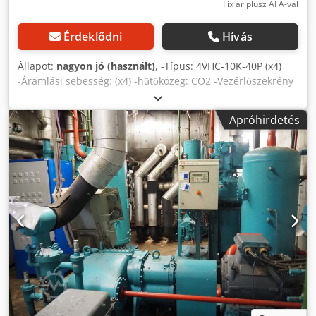
Fix ár plusz ÁFA-val
Érdeklődni
Hívás
Állapot:
nagyon jó (használt)
, -Típus: 4VHC-10K-40P (x4)
-Áramlási sebesség: (x4) -hűtőközeg: CO2 -Vezérlőszekrény
és hűtőközeg-tartály tartozék -Hűtési kapacitás CO2 esetén:
-Készlet és hűtőszekrény: -Készlet: hűtőszekrény és
Apróhirdetés
hűtőközeg: 328 kW -25°C/40°C-on, 267 kW -30°C/40°C-on.
Codpfxjvb T R He Anzjrf -Készletméretek: -Készletméretek:
3400 x 1600 x 2200 mm -A szekrény méretei: -
Készülékszekrény mérete: méret: 2520 x 500 x 2270 mm -
Készlet: 1 db. -Készletszám: Z95 -Kondíció: Használt,
nagyon jó