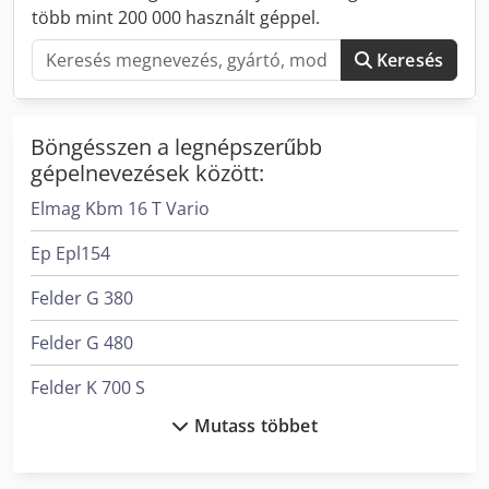
több mint 200 000 használt géppel.
Keresés
Böngésszen a legnépszerűbb
gépelnevezések között:
Elmag Kbm 16 T Vario
Ep Epl154
Felder G 380
Felder G 480
Felder K 700 S
Mutass többet
Ford Transit Kombi
Komatsu Hb365Lc-3