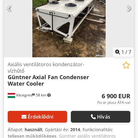
1
/
7
Axiális ventilátoros kondenzátor-
vízhűtő
Güntner
Axial Fan Condenser
Water Cooler
6 900 EUR
Vácegres
58 km
Fix ár plusz ÁFA-val
Érdeklődni
Hívás
Állapot:
használt
, Gyártási év:
2014
, Funkcionalitás:
teljesen működőképes
, Güntner axiális ventilátoros