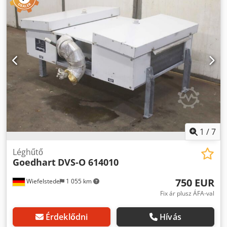
1
/
7
Léghűtő
Goedhart
DVS-O 614010
750 EUR
Wiefelstede
1 055 km
Fix ár plusz ÁFA-val
Érdeklődni
Hívás