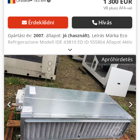
1 300 EUR
Oradea
183 km
VB plusz ÁFA-val
Érdeklődni
Hívás
Gyártási év:
2007
, állapot:
jó (használt)
, Leírás Márka Eco
Refrigerazione Modell IDE 43B10 ED ID 555804 Állapot Aktív
Ár 1.300 € + ÁFA Gyártási év 2007 Elhelyezkedés Nagyvárad
(RO) 2007 -ben gyártott Eco IDE 43B10 ED kétkiegyenlítő
Apróhirdetés
ipari hűtő, nagy hideg helyiségekben és hűtött raktárakban
történő használatra ajánlott. Maximális légáram: 12300
m3/h, légdobás: 2 x 14 m, hőcserélő felület (int./xt.): 83 m2,
3 ventilátor (450 mm), elektronikus leolvasztás (1500 W). A
legalacsonyabb hőmérséklet: -35oC. Volt munkák. Az ár
alkuképes. A műszaki ellenőrzés legalább 24 órával az
esedékesség előtt megszervezhető. Beszélünk angolul. Wir
sprechen Deutsch. Hablamos Español. Beszélünk
magyarul. Irrtum, Anderungen und Zwischenverkauf
vorbehalten / A hibák, változtatások és előzetes értékesítés
jogát fenntartjuk / Ne rezervam dreptul la greseli,
modificari si vanzare prealabila. Cedpjdxwrpjfx Am Aeha