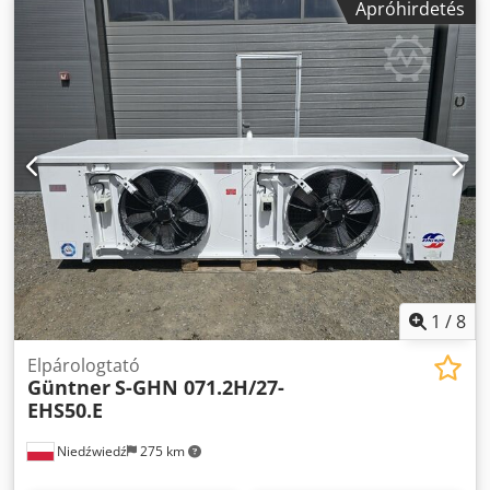
Apróhirdetés
fűtőszálak -Hűtőközeg: Freon -Tartály térfogat: 54 L -Súly:
317 kg -Raktárkészlet: 2 db -Raktári szám: CH 606 Cjdpjza D
Ukofx Am Aeha -Állapot: használt, nagyon jó, a hűtő 100%
szivárgásmentes nitrogén nyomás alatt, ventilátorok
működőképesek, azonnal használható
1
/
8
Elpárologtató
Güntner
S-GHN 071.2H/27-
EHS50.E
Niedźwiedź
275 km