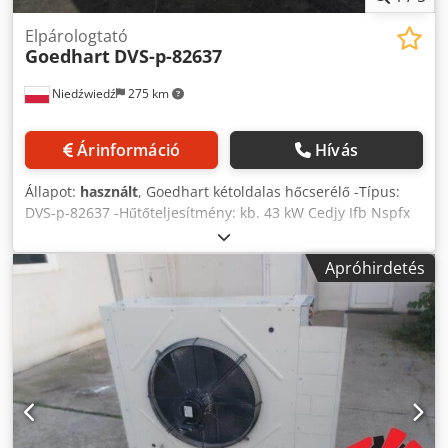
Elpárologtató
Goedhart
DVS-p-82637
Niedźwiedź
275 km
Árinformáció
Hívás
Állapot:
használt
, Goedhart kétoldalas hőcserélő -Típus:
DVS-p-82637 -Hűtőteljesítmény: kb. 43 kW Cedjy Ifb Nspfx
Am Asha -Lamella távolság: 7 mm -Ventilátorok száma: 2 x
630 mm -Berendezés méretei: 2600 x 1820 x 750 mm -
Apróhirdetés
Térfogat: 76 l -Tömeg: 470 kg -Raktárkészlet: 1 db -Raktári
szám: CH 604 -Állapot: használt, nagyon jó, a hőcserélő
100%-ban tömített, ventilátorok működőképesek, azonnal
üzemkész