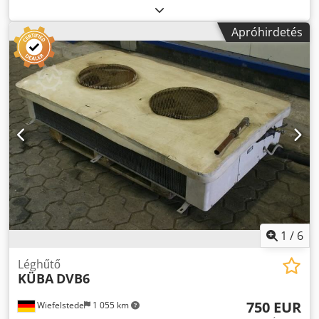
Szám: 1x ventilátor -Ventilátor átmérő: 400 mm -Lamella
távolság: mm -Méretek: 1030/1770 / H400 mm -Súly: 82 kg
Apróhirdetés
Cjdpeb N Ulijfx Am Aoha
1
/
6
Léghűtő
KÜBA
DVB6
750 EUR
Wiefelstede
1 055 km