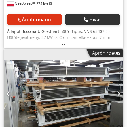
Niedźwiedź
275 km
Árinformáció
Hívás
Állapot:
használt
, Goedhart hűtő -Típus: VNS 65407 E -
Hűtőteljesítmény: 27 kW -8°C-on -Lamellaosztás: 7 mm
Cedpfx Aoyybd Dom Asha -Elektromos fűtőbetétek -
Ventilátorok száma: 5 x 400 mm -Beretendezés méretei:
Apróhirdetés
4200 x 800 x 600 mm -Térfogat: 44 l -Tömeg: 310 kg -
Raktárkészlet: 9 db -Raktári szám: CH 598 -Állapot:
használt, nagyon jó állapotban, a hűtő 100%-ban tömített,
a ventilátorok működőképesek, azonnal munkára kész