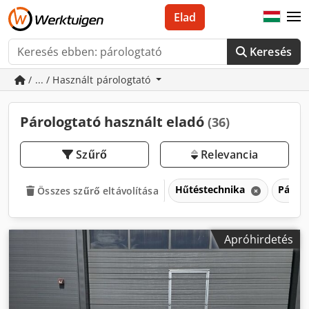
Elad
Keresés
/ ... / Használt párologtató
Párologtató használt eladó
(36)
Szűrő
Relevancia
Hűtéstechnika
Párol
Összes szűrő eltávolítása
Apróhirdetés