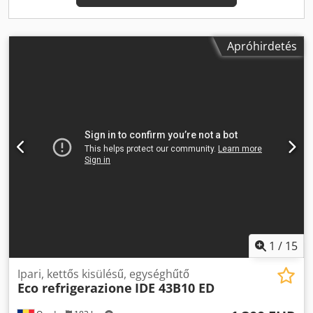
fenntartjuk / A hibák, változások és korábbi eladások jogát
fenntartjuk / Ne rezervăm dreptul la greșeli, modificări și
vânzare prealabila. Beszélünk angolul. / Németül
beszélünk./ Magyarul. / Franciául beszélünk / Vorbim
Apróhirdetés
regény Cjdpfx Aog Ugcwem Asha
1
/
15
Ipari, kettős kisülésű, egységhűtő
Eco refrigerazione
IDE 43B10 ED