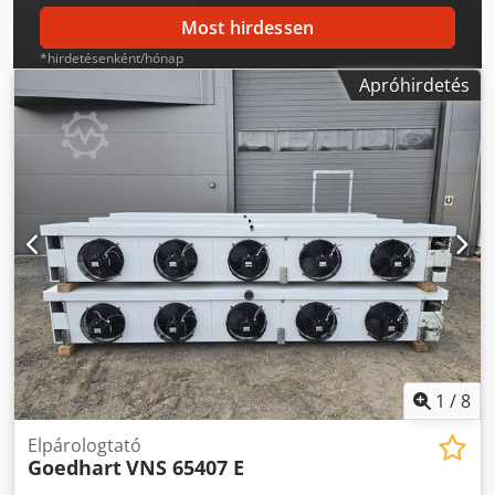
Most hirdessen
*hirdetésenként/hónap
Apróhirdetés
1
/
8
Elpárologtató
Goedhart
VNS 65407 E