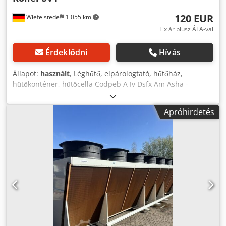
120 EUR
Wiefelstede
1 055 km
Fix ár plusz ÁFA-val
Érdeklődni
Hívás
Állapot:
használt
, Léghűtő, elpárologtató, hűtőház,
hűtőkonténer, hűtőcella Codpeb A Iv Dsfx Am Asha -
Darabszám: 2 db ventilátor 0,58 kW 1200 Watt -Súly: 16 kg
Apróhirdetés