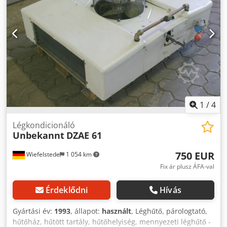
1
/
4
Légkondicionáló
Unbekannt
DZAE 61
750 EUR
Wiefelstede
1 054 km
Fix ár plusz ÁFA-val
Érdeklődni
Hívás
Gyártási év:
1993
, állapot:
használt
, Léghűtő, párologtató,
hűtőház, hűtött tartály, hűtőhelyiség, mennyezeti léghűtő -