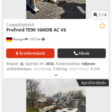
1
/
4
Cseppfolyósító
Profroid
TE90 16MDB AC V6
Ratingen
1 027 km
Árinformáció
Hívás
Állapot:
új
, Gyártási év:
2026
, Funkcionalitás:
teljesen
működőképes
, össztömeg:
3 432 kg
, teljes hossz:
9 215
mm
, teljes magasság:
2 391 mm
, teljes szélesség:
2 200
mm
, térfogatáram:
369 m³/ó
, hűtőteljesítmény:
1 566 kW
Apróhirdetés
(2 129,16 LE)
, Új, professzionális Profroid közvetlen
hűtőközeg-párologtató, léghűtéses kivitel Hűtőteljesítmény
40 °C párolgási hőmérsékleten, DT15K, R404a = 1566 kW 6
ventilátor, 910 mm átmérő Cedpfxeyyvwlo Am Ajha
Korrózióálló, Heresite bevonattal ellátva