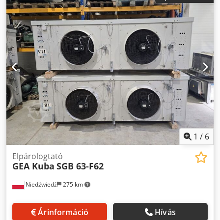
1
/
6
Elpárologtató
GEA Kuba
SGB 63-F62
Niedźwiedź
275 km
Árinformáció
Hívás