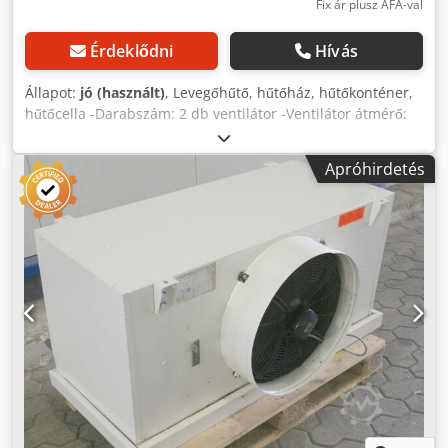
Fix ár plusz ÁFA-val
Érdeklődni
Hívás
Állapot:
jó (használt)
, Levegőhűtő, hűtőház, hűtőkonténer,
hűtőcella -Darabszám: 2 db ventilátor -Ventilátor átmérő:
400 mm -Nincs további műszaki adat Cjdpfx Amjb Nx Hij
Ajha -Darabszám: 2 db hűtő elérhető -Ár: darabonként -
Apróhirdetés
Méretek: 1000/1700/M320 mm -Tömeg: 94 kg/db