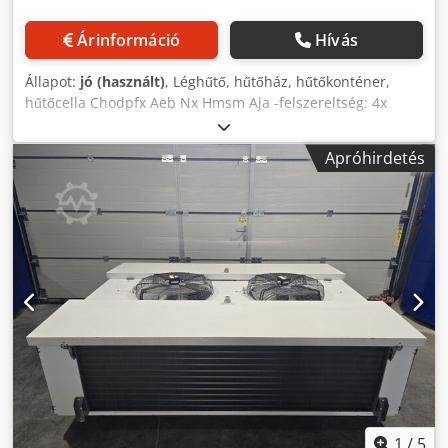
Árinformáció
Hívás
Állapot:
jó (használt)
, Léghűtő, hűtőház, hűtőkonténer,
hűtőcella Chodpfx Aeb Nx Hmsm Aja -felszereltség: 4x
ventilátor -hűtőteljesítmény: 70 kW -levegőmennyiség: 39
673 m³/h -felület: 348 m² -lamellatávolság: 10 mm -
Apróhirdetés
ventilátor átmérő: 500 mm -lamellatávolság: 10 mm -ház:
rozsdamentes acélból -cseppvíztálca -darabszám: 1 db
hűtő elérhető -ár: darabonként -méretek: 4550/1100/M940
mm -tömeg: 600 kg/db
1
/
5