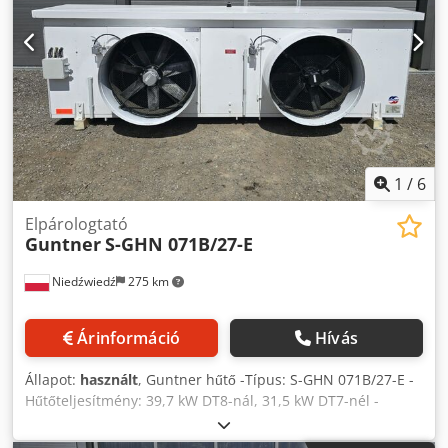
1
/
6
Elpárologtató
Guntner
S-GHN 071B/27-E
Niedźwiedź
275 km
Árinformáció
Hívás
Állapot:
használt
, Guntner hűtő -Típus: S-GHN 071B/27-E -
Hűtőteljesítmény: 39,7 kW DT8-nál, 31,5 kW DT7-nél -
Lamella távolság: 7 mm -Ventilátorok száma: 2 x 710 mm -
Készülék méretei: 3530 x 850 x 1150 mm -Elektromos