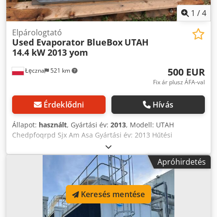
1
/
4
Elpárologtató
Used Evaporator BlueBox
UTAH
14.4 kW 2013 yom
500 EUR
Łęczna
521 km
Fix ár plusz ÁFA-val
Érdeklődni
Hívás
Állapot:
használt
, Gyártási év:
2013
, Modell: UTAH
Chedpfoqrpd Sjx Am Asa Gyártási év: 2013 Hűtési
teljesítmény: 14,4 kW Méretek: Méretek: 1305 x 700 x 345
mm Súly: 66 kg.
Apróhirdetés
Keresés mentése