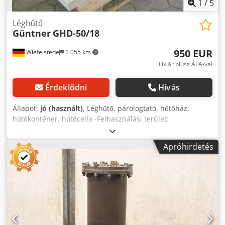
1
/
5
Léghűtő
Güntner
GHD-50/18
950 EUR
Wiefelstede
1 055 km
Fix ár plusz ÁFA-val
Érdeklődni
Hívás
Állapot:
jó (használt)
, Léghűtő, párologtató, hűtőház,
hűtőkonténer, hűtőcella -Felhasználási terület:
hűtőberendezéshez csatlakoztatható -Ventilátor átmérője:
500 mm -Megengedett üzemi nyomás: 8 bar -Megengedett
Apróhirdetés
üzemi hőmérséklet: 100 °C -Nyomás mínusz
hőmérsékleten: 21 bar / -60 °C -Tartalom: 13,2 liter -
Lamellatávolság: 7 mm -Mennyiség: 2 db hűtő elérhető -Ár:
darabonként -Méretek: 1350/740/H700 mm -Súly: 174
kg/db Chjdpob Nx Hlefx Am Asa