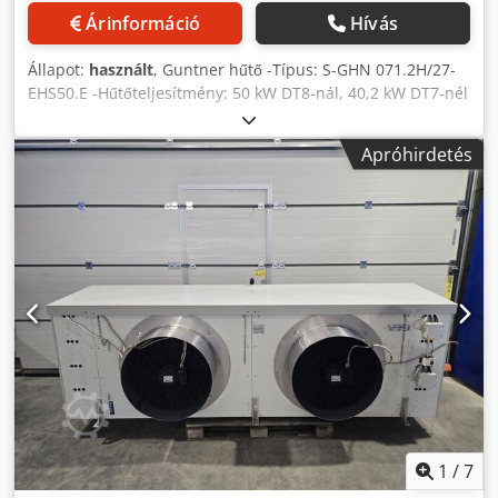
Árinformáció
Hívás
Állapot:
használt
, Guntner hűtő -Típus: S-GHN 071.2H/27-
EHS50.E -Hűtőteljesítmény: 50 kW DT8-nál, 40,2 kW DT7-nél
-Lamellatávolság: 7 mm -Ventilátorok száma: 2 x 710 mm
Chodpezaz U Iefx Am Asa -Készülék méretei: 3500 x 1060 x
Apróhirdetés
970 mm -Elektromos fűtések -Hűtőközeg: freon -Térfogat:
71,5 L -Súly: 387 kg -Raktárkészlet: 4 db -Raktári szám: CH
605 -Állapot: használt, nagyon jó állapotban, a hűtő 100%-
osan szivárgásmentes nitrogénnyomás alatt, ventilátorok
működőképesek, azonnal használatra kész
1
/
7