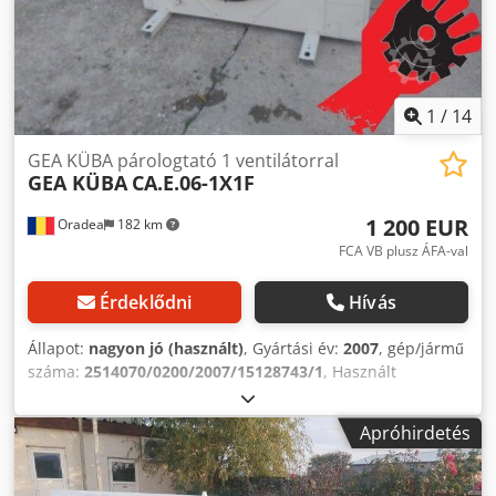
1
/
14
GEA KÜBA párologtató 1 ventilátorral
GEA KÜBA
CA.E.06-1X1F
1 200 EUR
Oradea
182 km
FCA VB plusz ÁFA-val
Érdeklődni
Hívás
Állapot:
nagyon jó (használt)
, Gyártási év:
2007
, gép/jármű
száma:
2514070/0200/2007/15128743/1
, Használt
elpárologtató GEA KÜBA, typ CA.E.06-1X1F, sorozatszám:
2514070/0200/2007/15128743/1 Gyártás éve 2007 Burkolat
Apróhirdetés
Önhordó szerkezet, ventilátorszekciók külön-külön
elválasztva. A ventilátor rendkívül csendes (E) - Horganyzott
acéllemezből készült burkolat és lábak - Hőmérséklet- és