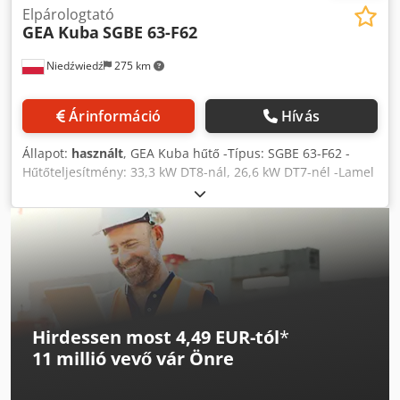
Elpárologtató
GEA Kuba
SGBE 63-F62
Niedźwiedź
275 km
Árinformáció
Hívás
Állapot:
használt
, GEA Kuba hűtő -Típus: SGBE 63-F62 -
Hűtőteljesítmény: 33,3 kW DT8-nál, 26,6 kW DT7-nél -Lamel
köz: 7 mm -Elektromos fűtőszálak -Ventilátorok száma: 2 x
630 mm -Berendezés méretei: 3020 mm x 1000 mm x 1000
mm -Blokk rozsdamentes acélból -Hűtőközeg: Freon -
Térfogat: 45 l -Raktárkészlet: 1 db -Raktári szám: CH 597
Cedpjyx S Evsfx Am Aoha -Állapot: Használt, nagyon jó, a
hűtő teljesen tömít, a ventilátorok működőképesek, azonnal
használatra kész
Hirdessen most 4,49 EUR-tól
*
11 millió vevő
vár Önre