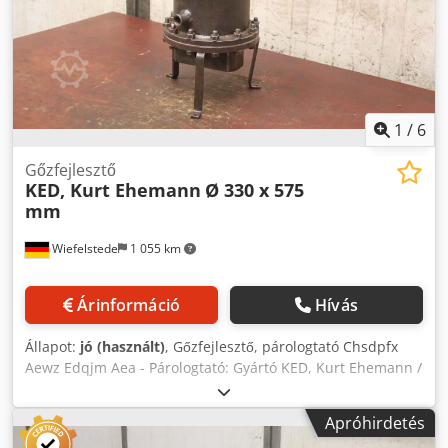
1
/
6
Gőzfejlesztő
KED, Kurt Ehemann
Ø 330 x 575
mm
Wiefelstede
1 055 km
Árinformáció
Hívás
Állapot:
jó (használt)
, Gőzfejlesztő, párologtató Chsdpfx
Aewz Edqjm Aea - Párologtató: Gyártó KED, Kurt Ehemann /
típus: elektromos párologtató - Mennyiség: 5 db
párologtató elérhető - Ár: darabonként - Teljes méret: Ø
Apróhirdetés
330 x 575 mm - Súly: 35 kg/db