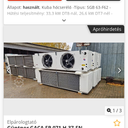
Állapot:
használt
, Kuba hőcserélő -Típus: SGB 63-F62 -
Hűtési teljesítmény: 33,3 kW DT8-nál, 26,6 kW DT7-nél -
Lamella: 7 mm -10 db elektromos fűtéssel, 7 db fűtés
nélkül raktáron -Ventilátorok száma: 2 x 630 mm -Készülék
Apróhirdetés
méretek: 3020 mm x 850 mm x 1000 mm -Hűtőközeg: Freon
-Térfogat: 45 l Chodpfx Aey Endzom Asa -Raktárkészlet: 17
db -Raktári szám: CH 599 -Állapot: Használt, nagyon jó
állapotban, a hőcserélő teljesen tömített, ventilátorok
működőképesek, azonnal üzemkész
1
/
3
Elpárologtató
Güntner
GACA FP 071.H 37-FN