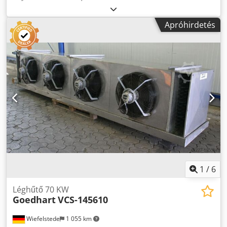
kondenzátor. Víz hűtésére is alkalmas. Egyéb méretű,
függőleges és vízszintes kondenzátorok is elérhetők
Apróhirdetés
(szintén alkalmasak vízhűtésre, képek a hirdetésben
találhatók). Helyszín: Vacegres, Magyarország (EU).
Chodpfjygyd Iox Am Aoa
1
/
6
Léghűtő 70 KW
Goedhart
VCS-145610
Wiefelstede
1 055 km