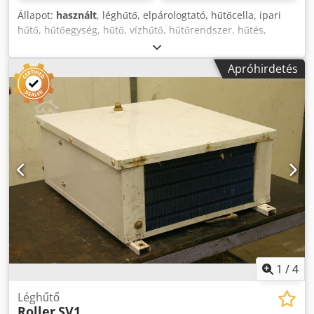
Állapot:
használt
, léghűtő, elpárologtató, hűtőcella, ipari
hűtő, hűtőegység, hűtő, vízhűtő, hűtőrendszer, hűtés,
hűtőház, hűtőkonténer, hűtőkonténer, hűtőcella, hőcserélő
-Gyártó: Goedhart, DVS-O 614010 típusú ipari
Apróhirdetés
hűtőberendezés. -Ventilátor átmérő: 400 mm -Működési
nyomás: max. 5 bar -Működési hőmérséklet: max. 50°C -
Méretek: 1410/1170/H700 mm Csdpfx Ameqva Nyo Asha -
Súly: 129 kg
1
/
4
Léghűtő
Roller
SV1