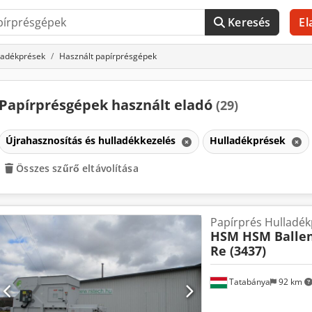
Keresés
El
ladékprések
Használt papírprésgépek
Papírprésgépek használt eladó
(29)
Újrahasznosítás és hulladékkezelés
Hulladékprések
Összes szűrő eltávolítása
Papírprés Hulladék
HSM HSM Ballen
Re (3437)
Tatabánya
92 km