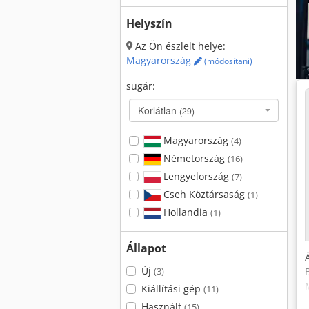
Helyszín
Az Ön észlelt helye:
Magyarország
(módosítani)
sugár:
Korlátlan
(29)
Magyarország
(4)
Németország
(16)
Lengyelország
(7)
Cseh Köztársaság
(1)
Hollandia
(1)
Állapot
Új
(3)
Kiállítási gép
(11)
Használt
(15)