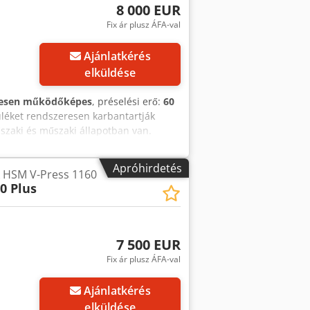
8 000 EUR
k Vágásszélesség: 5,8 mm Bemeneti
Fix ár plusz ÁFA-val
g. x hossz. x szél.): 1650 x 1568 x
Ajánlatkérés
elküldése
jesen működőképes
, préselési erő:
60
üléket rendszeresen karbantartják
szaki és műszaki állapotban van.
ás szélessége x magassága: 1195 x 650
élesség x Magasság x A gép
Apróhirdetés
k HSM V-Press 1160
 fólia, vegyes papír, karton, vágógép
0 Plus
olságtól függ Érdeklődés esetén a
és neve, de a további részletek
egyéb szállítási módokról érdeklődjön
etés készpénzben, helyszíni átvétellel
7 500 EUR
nagy tárolókapacitásunknak
Fix ár plusz ÁFA-val
szállítani. Kérjük, vásárlás előtt
k ki - ÁFA nélkül. Djdpszmwg Eefx Akiock
Ajánlatkérés
elküldése