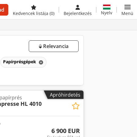
ad
Nyelv
Kedvencek listája
(0)
Bejelentkezés
Menü
Relevancia
Papírprésgépek
Apróhirdetés
papírprés
presse
HL 4010
6 900 EUR