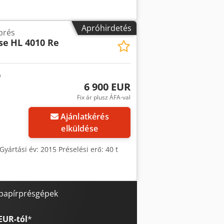
Apróhirdetés
prés
se
HL 4010 Re
6 900 EUR
Fix ár plusz ÁFA-val
Ajánlatkérés
elküldése
yártási év: 2015 Préselési erő: 40 t
 papírprésgépek
EUR-tól
*