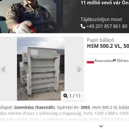
11 millió vevő
vár Ön
Tájékozódjon most
+49 201 857 861 80
Papír bálázó
HSM
500.2 VL, 5
Kosorowice
394 k
1
/
11
Állapot:
üzemkész (használt)
, Gyártási év:
2003
, Hsm 500.2 VL bálá
Bála mérete (hossz x szélesség x magasság, mm): 1200 x 800 x 1000 
Műszaki adatok (hossz x szélesség x magasság, mm): 1213 x 1824 x 
Ciklusidő (mp): 35 Préselési erő (T): 54 Tápfeszültség (V): 400 (háro