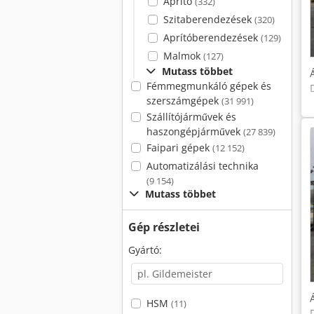
Aprító
(332)
Szitaberendezések
(320)
Aprítóberendezések
(129)
Malmok
(127)
Mutass többet
Fémmegmunkáló gépek és
szerszámgépek
(31 991)
Szállítójárművek és
haszongépjárművek
(27 839)
Faipari gépek
(12 152)
Automatizálási technika
(9 154)
Mutass többet
Gép részletei
Gyártó:
HSM
(11)