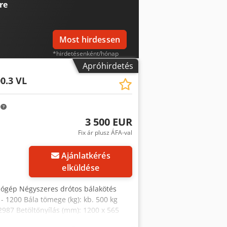
re
Most hirdessen
*hirdetésenként/hónap
Apróhirdetés
00.3 VL
m
3 500 EUR
Fix ár plusz ÁFA-val
Ajánlatkérés
elküldése
zógép Négyszeres drótos bálakötés
- 1200 Bála tömege (kg): kb. 500 kg
2987 Betöltőnyílás (mm): 1200 x 565
mfázisú) Djdera Ak Eopfx Akijck Hsm V