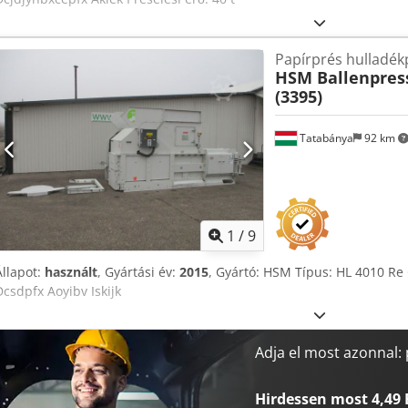
Papírprés hulladék
HSM Ballenpres
(3395)
Tatabánya
92 km
1
/
9
Állapot:
használt
, Gyártási év:
2015
, Gyártó: HSM Típus: HL 4010 Re G
Dcsdpfx Aoyibv Iskijk
Adja el most azonnal:
Hirdessen most 4,49 