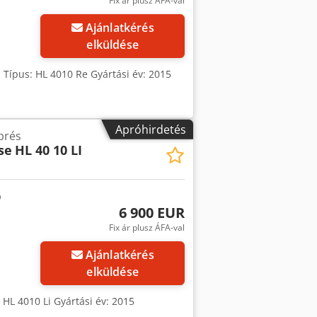
Fix ár plusz ÁFA-val
Ajánlatkérés
elküldése
 Típus: HL 4010 Re Gyártási év: 2015
Apróhirdetés
prés
se
HL 40 10 LI
6 900 EUR
Fix ár plusz ÁFA-val
Ajánlatkérés
elküldése
 HL 4010 Li Gyártási év: 2015