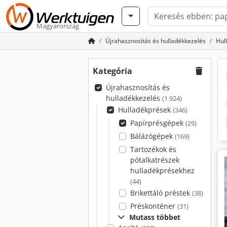
Magyarország
Újrahasznosítás és hulladékkezelés
Hul
Kategória
Újrahasznosítás és
hulladékkezelés
(1 924)
Hulladékprések
(346)
Papírprésgépek
(29)
Bálázógépek
(169)
Tartozékok és
pótalkatrészek
hulladékprésekhez
(44)
Brikettáló préstek
(38)
Préskonténer
(31)
Mutass többet