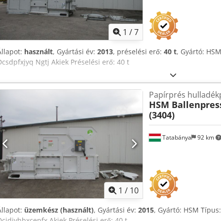
1
/
7
Állapot:
használt
, Gyártási év:
2013
, préselési erő:
40 t
, Gyártó: HSM
Dcsdpfxjyq Ngtj Akiek Préselési erő: 40 t
Papírprés hulladék
HSM Ballenpres
(3404)
Tatabánya
92 km
1
/
10
Állapot:
üzemkész (használt)
, Gyártási év:
2015
, Gyártó: HSM Típus:
Dcjdjyhbxcepfx Akiek Préselési erő: 40 t