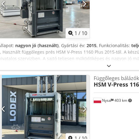
megsemmisíthető lapok száma (80g/m2): 104 Dcjdpfx Ajw Axdmjkio
nyílás szélessége (mm): 428 Motor teljesítmény (W): 4000 Méretek (ma
1157 mm Tömeg (kg): 425
1
/
10
Állapot:
nagyon jó (használt)
, Gyártási év:
2015
, Funkcionalitás:
tel
, Használt függőleges prés HSM V-Press 1160 Plus 2015-től. A kész
hivatalos szervizben. A sajtó teljesen működőképes és nagyon jó mű
Nyomóerő: 594 kN Feszültség / szükséges: 400 V / 50 Hz Rakodónyíl
mm Bála hossza x szélesség x magasság: 1200 x 1100 x 1200 mm Sz
Függőleges bálázó
magassága: 1780 x 1568 x 2985 mm A gép tömege: 2403 kg Présanyag:
HSM
V-Press 116
hulladék A fuvarköltség súlytól, mennyiségtől és mindenekelőtt táv
következő adatok számítanak: szállítási cím (irányítószám és települ
telefonos egyeztetést igényelnek, ezért a szállítási költségekről és 
Nysa
403 km
telefonon). Elérhetőségeink az eladó jogi adatai alatt találhatók. Fiz
lehetséges. Világszerte értékesítünk és exportálunk, és rendkívül 
köszönhetően nagyobb mennyiséget is tudunk rugalmasan és gyorsan 
vegye fel velünk a kapcsolatot. Közösségen belüli számlákat állítun
nyitva tartás H-P: 8.00-16.00 szombat: zárva
1
/
10