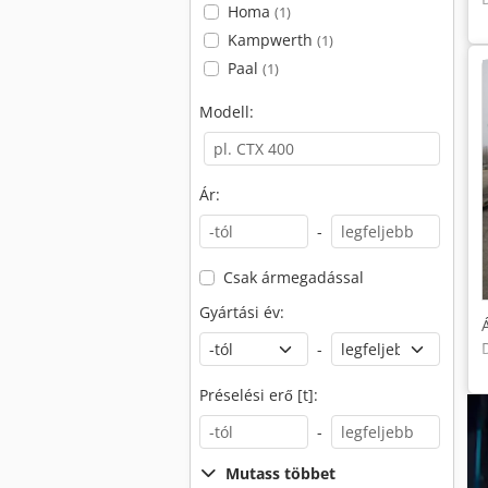
Homa
(1)
Kampwerth
(1)
Paal
(1)
Modell:
Ár:
-
Csak ármegadással
Gyártási év:
-
Préselési erő [t]:
-
Mutass többet